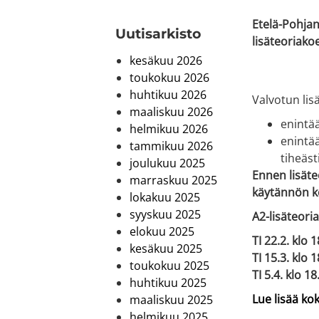
Etelä-Pohjan
Uutis­arkisto
lisäteoriakoe
kesäkuu 2026
toukokuu 2026
huhtikuu 2026
Valvotun lis
maaliskuu 2026
enintää
helmikuu 2026
enintä
tammikuu 2026
tiheäst
joulukuu 2025
Ennen lisäte
marraskuu 2025
käytännön ko
lokakuu 2025
syyskuu 2025
A2-lisäteori
elokuu 2025
TI 22.2. klo 
kesäkuu 2025
TI 15.3. klo 
toukokuu 2025
TI 5.4. klo 18
huhtikuu 2025
Lue lisää ko
maaliskuu 2025
helmikuu 2025