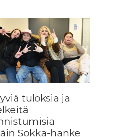
yviä tuloksia ja
elkeitä
nnistumisia –
en
äin Sokka-hanke