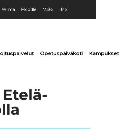
Wilma
Moodle
M365
IMS
joituspalvelut
Opetuspäiväkoti
Kampukset
 Etelä-
lla