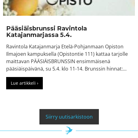
Pääsiäisbrunssi Ravintola
Katajanmarjassa 5.4.
Ravintola Katajanmarja Etelä-Pohjanmaan Opiston
Ilmajoen kampuksella (Opistontie 111) kattaa tarjolle
maittavan PÄÄSIÄISBRUNSSIN ensimmäisenä
pääsiäispäivänä, su 5.4. klo 11-14. Brunssin hinnat:...
Lue artikkeli ›
about Pääsiäisbrunssi Ravintola Katajanmarjassa
Siirry uutisarkistoon