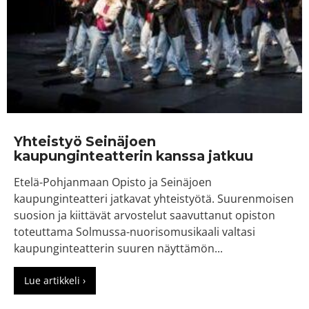
Yhteistyö Seinäjoen
kaupunginteatterin kanssa jatkuu
Etelä-Pohjanmaan Opisto ja Seinäjoen
kaupunginteatteri jatkavat yhteistyötä. Suurenmoisen
suosion ja kiittävät arvostelut saavuttanut opiston
toteuttama Solmussa-nuorisomusikaali valtasi
kaupunginteatterin suuren näyttämön...
Lue artikkeli ›
about Yhteistyö Seinäjoen kaupunginteatterin k