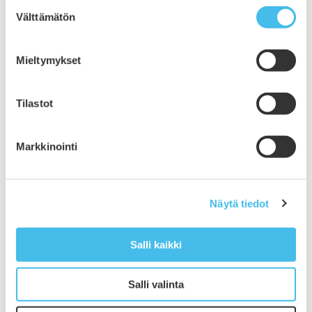
Suostumuksen
Välttämätön
valinta
Mieltymykset
Tilastot
Markkinointi
Näytä tiedot
Salli kaikki
”Kun matkustan, opin itse enemmän”
Salli valinta