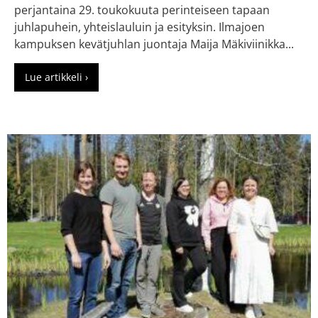
perjantaina 29. toukokuuta perinteiseen tapaan
juhlapuhein, yhteislauluin ja esityksin. Ilmajoen
kampuksen kevätjuhlan juontaja Maija Mäkiviinikka...
Lue artikkeli ›
about Opiston 134. lukuvuosi päättyi kevätjuhlan