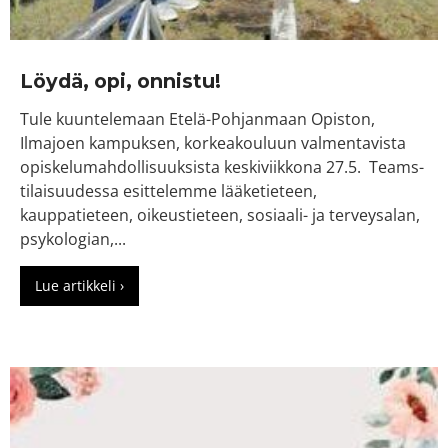
Löydä, opi, onnistu!
Tule kuuntelemaan Etelä-Pohjanmaan Opiston,
Ilmajoen kampuksen, korkeakouluun valmentavista
opiskelumahdollisuuksista keskiviikkona 27.5. Teams-
tilaisuudessa esittelemme lääketieteen,
kauppatieteen, oikeustieteen, sosiaali- ja terveysalan,
psykologian,...
Lue artikkeli ›
about Löydä, opi, onnistu!