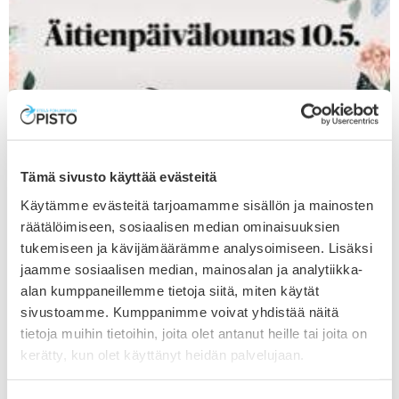
Tämä sivusto käyttää evästeitä
Käytämme evästeitä tarjoamamme sisällön ja mainosten
räätälöimiseen, sosiaalisen median ominaisuuksien
Äitienpäivälounas Ravintola
Katajanmarjassa 10.5.
tukemiseen ja kävijämäärämme analysoimiseen. Lisäksi
jaamme sosiaalisen median, mainosalan ja analytiikka-
Ravintola Katajanmarjassa Etelä-Pohjanmaan Opiston
alan kumppaneillemme tietoja siitä, miten käytät
Ilmajoen kampuksella (Opistontie 111) katetaan
sivustoamme. Kumppanimme voivat yhdistää näitä
jälleen maittava äitienpäivälounas sunnuntaina 10.5.
tietoja muihin tietoihin, joita olet antanut heille tai joita on
klo 11-13. Tarjolla on runsas salaattipöytä,...
kerätty, kun olet käyttänyt heidän palvelujaan.
Lue artikkeli ›
about Äitienpäivälounas Ravintola Katajanmarja