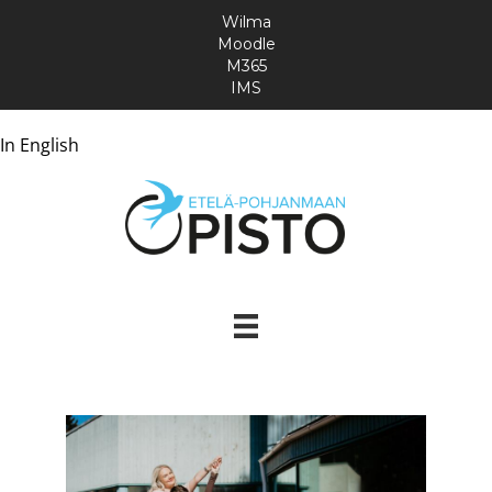
Wilma
Moodle
M365
IMS
In English