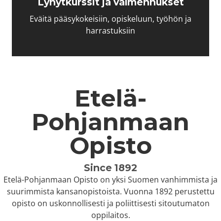
Lyhyt­kurssit ja valmennukset
Eväitä pääsykokeisiin, opiskeluun, työhön ja
harrastuksiin
Etelä-
Pohjanmaan
Opisto
Since 1892
Etelä-Pohjanmaan Opisto on yksi Suomen vanhimmista ja
suurimmista kansanopistoista. Vuonna 1892 perustettu
opisto on uskonnollisesti ja poliittisesti sitoutumaton
oppilaitos.