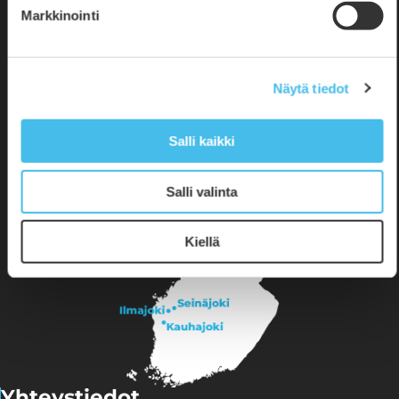
Markkinointi
Seuraa meitä
#epopisto
Näytä tiedot
#opistoelämää
Salli kaikki
Salli valinta
Kiellä
Yhteystiedot