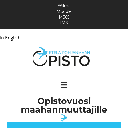
Wilma
Moodle
M365
IMS
In English
Opistovuosi
maahanmuuttajille