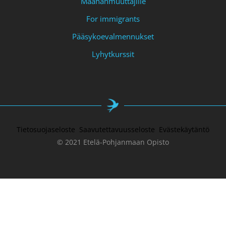
Maahanmuuttajille
For immigrants
Pääsykoevalmennukset
Lyhytkurssit
Tietosuojaseloste
Saavutettavuusseloste
Evästekäytäntö
© 2021 Etelä-Pohjanmaan Opisto