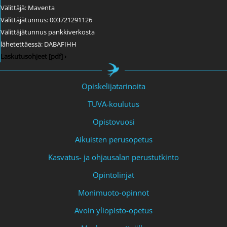
Välittäjä: Maventa
Välittäjätunnus: 003721291126
Välittäjätunnus pankkiverkosta
lähetettäessä: DABAFIHH
Laskutusohjeet [pdf] ›
Opiskelijatarinoita
TUVA-koulutus
Opistovuosi
Aikuisten perusopetus
Kasvatus- ja ohjausalan perustutkinto
Opintolinjat
Monimuoto-opinnot
Avoin yliopisto-opetus