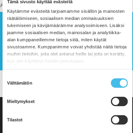
Tämä sivusto käyttää evästeitä
Pidätämme oikeuden muutoksiin.
Käytämme evästeitä tarjoamamme sisällön ja mainosten
räätälöimiseen, sosiaalisen median ominaisuuksien
tukemiseen ja kävijämäärämme analysoimiseen. Lisäksi
jaamme sosiaalisen median, mainosalan ja analytiikka-
LISÄTIETOJA
alan kumppaneillemme tietoja siitä, miten käytät
sivustoamme. Kumppanimme voivat yhdistää näitä tietoja
Opiston toimisto, puh.
06 4256 000
tai
muihin tietoihin, joita olet antanut heille tai joita on kerätty,
toimisto@epopisto.fi
kun olet käyttänyt heidän palvelujaan.
Jaa sivu
Suostumuksen
Välttämätön
valinta
𝕏
Mieltymykset
Tilastot
Etelä-Pohjanmaan Opisto