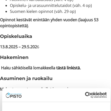
Opiskelu- ja urasuunnittelutaidot (väh. 4 op)
Suomen kielen opinnot (väh. 29 op)
Opinnot kestävät enintään yhden vuoden (laajuus 53
opintopistettä)
.
Opiskeluaika
13.8.2025 – 29.5.202
6
Hakeminen
Haku sähköisellä lomakkeella
tästä linkistä.
Asuminen ja ruokailu
Maksuton opetus, ruokailut ja asuminen.