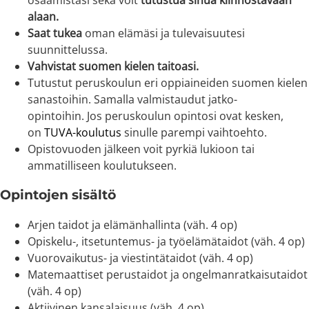
osaamistasi sekä voit
tutustua sinua kiinnostavaan
alaan.
Saat tukea
oman elämäsi ja tulevaisuutesi
suunnittelussa.
Vahvistat suomen kielen
taitoasi.
Tutustut peruskoulun eri oppiaineiden suomen kielen
sanastoihin. Samalla valmistaudut jatko-
opintoihin. Jos peruskoulun opintosi ovat kesken,
on
TUVA-koulutus
sinulle parempi vaihtoehto.
Opistovuoden jälkeen voit pyrkiä lukioon tai
ammatilliseen koulutukseen.
Opintojen sisältö
Arjen taidot ja elämänhallinta (väh. 4 op)
Opiskelu-, itsetuntemus- ja työelämätaidot (väh. 4 op)
Vuorovaikutus- ja viestintätaidot (väh. 4 op)
Matemaattiset perustaidot ja ongelmanratkaisutaidot
(väh. 4 op)
Aktiivinen kansalaisuus (väh. 4 op)