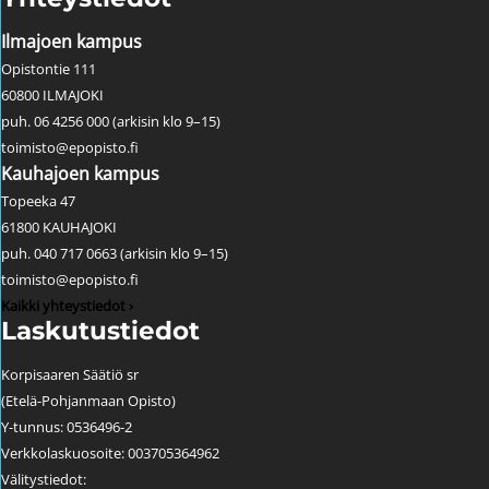
Ilmajoen kampus
Opistontie 111
60800 ILMAJOKI
puh. 06 4256 000 (arkisin klo 9–15)
toimisto@epopisto.fi
Kauhajoen kampus
Topeeka 47
61800 KAUHAJOKI
puh. 040 717 0663 (arkisin klo 9–15)
toimisto@epopisto.fi
Kaikki yhteystiedot ›
Laskutustiedot
Korpisaaren Säätiö sr
(Etelä-Pohjanmaan Opisto)
Y-tunnus: 0536496-2
Verkkolaskuosoite: 003705364962
Välitystiedot: