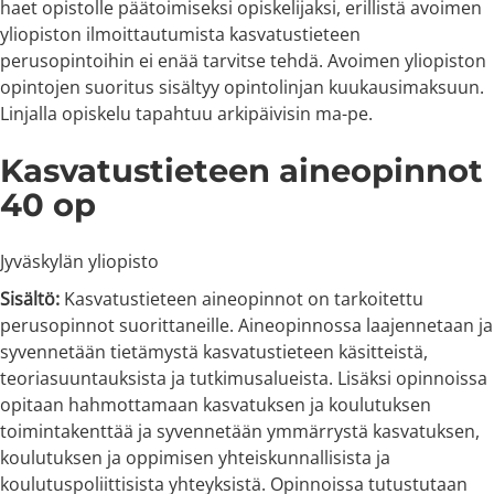
haet opistolle päätoimiseksi opiskelijaksi, erillistä avoimen
yliopiston ilmoittautumista kasvatustieteen
perusopintoihin ei enää tarvitse tehdä. Avoimen yliopiston
opintojen suoritus sisältyy opintolinjan kuukausimaksuun.
Linjalla opiskelu tapahtuu arkipäivisin ma-pe.
Kasvatustieteen aineopinnot
40 op
Jyväskylän yliopisto
Sisältö:
Kasvatustieteen aineopinnot on tarkoitettu
perusopinnot suorittaneille. Aineopinnossa laajennetaan ja
syvennetään tietämystä kasvatustieteen käsitteistä,
teoriasuuntauksista ja tutkimusalueista. Lisäksi opinnoissa
opitaan hahmottamaan kasvatuksen ja koulutuksen
toimintakenttää ja syvennetään ymmärrystä kasvatuksen,
koulutuksen ja oppimisen yhteiskunnallisista ja
koulutuspoliittisista yhteyksistä. Opinnoissa tutustutaan