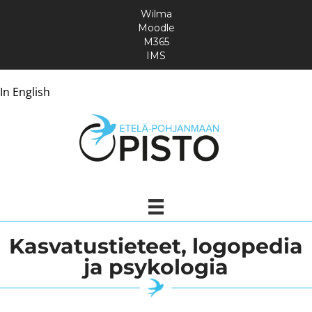
Wilma
Moodle
M365
IMS
In English
Kasvatustieteet, logopedia
ja psykologia