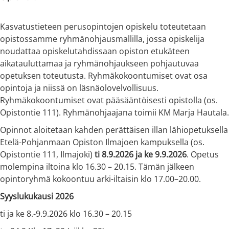
Kasvatustieteen perusopintojen opiskelu toteutetaan
opistossamme ryhmänohjausmallilla, jossa opiskelija
noudattaa opiskelutahdissaan opiston etukäteen
aikatauluttamaa ja ryhmänohjaukseen pohjautuvaa
opetuksen toteutusta. Ryhmäkokoontumiset ovat osa
opintoja ja niissä on läsnäolovelvollisuus.
Ryhmäkokoontumiset ovat pääsääntöisesti opistolla (os.
Opistontie 111). Ryhmänohjaajana toimii KM Marja Hautala.
Opinnot aloitetaan kahden perättäisen illan lähiopetuksella
Etelä-Pohjanmaan Opiston Ilmajoen kampuksella (os.
Opistontie 111, Ilmajoki)
ti 8.9.2026 ja ke 9.9.2026
. Opetus
molempina iltoina klo 16.30 – 20.15. Tämän jälkeen
opintoryhmä kokoontuu arki-iltaisin klo 17.00–20.00.
Syyslukukausi 2026
ti ja ke 8.-9.9.2026 klo 16.30 – 20.15