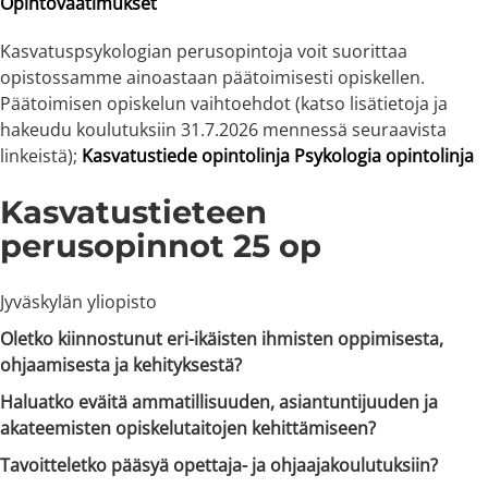
Opintovaatimukset
Kasvatuspsykologian perusopintoja voit suorittaa
opistossamme ainoastaan päätoimisesti opiskellen.
Päätoimisen opiskelun vaihtoehdot (katso lisätietoja ja
hakeudu koulutuksiin 31.7.2026 mennessä seuraavista
linkeistä);
Kasvatustiede opintolinja
Psykologia opintolinja
Kasvatustieteen
perusopinnot 25 op
Jyväskylän yliopisto
Oletko kiinnostunut eri-ikäisten ihmisten oppimisesta,
ohjaamisesta ja kehityksestä?
Haluatko eväitä ammatillisuuden, asiantuntijuuden ja
akateemisten opiskelutaitojen kehittämiseen?
Tavoitteletko pääsyä opettaja- ja ohjaajakoulutuksiin?