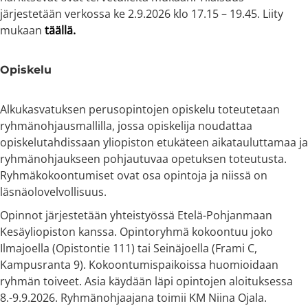
järjestetään verkossa ke 2.9.2026 klo 17.15 – 19.45. Liity
mukaan
täällä.
Opiskelu
Alkukasvatuksen perusopintojen opiskelu toteutetaan
ryhmänohjausmallilla, jossa opiskelija noudattaa
opiskelutahdissaan yliopiston etukäteen aikatauluttamaa ja
ryhmänohjaukseen pohjautuvaa opetuksen toteutusta.
Ryhmäkokoontumiset ovat osa opintoja ja niissä on
läsnäolovelvollisuus.
Opinnot järjestetään yhteistyössä Etelä-Pohjanmaan
Kesäyliopiston kanssa. Opintoryhmä kokoontuu joko
Ilmajoella (Opistontie 111) tai Seinäjoella (Frami C,
Kampusranta 9). Kokoontumispaikoissa huomioidaan
ryhmän toiveet. Asia käydään läpi opintojen aloituksessa
8.-9.9.2026. Ryhmänohjaajana toimii KM Niina Ojala.