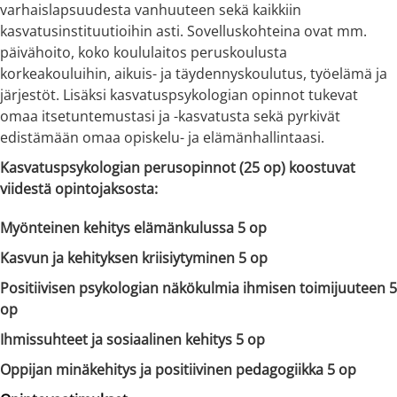
varhaislapsuudesta vanhuuteen sekä kaikkiin
kasvatusinstituutioihin asti. Sovelluskohteina ovat mm.
päivähoito, koko koululaitos peruskoulusta
korkeakouluihin, aikuis- ja täydennyskoulutus, työelämä ja
järjestöt. Lisäksi kasvatuspsykologian opinnot tukevat
omaa itsetuntemustasi ja -kasvatusta sekä pyrkivät
edistämään omaa opiskelu- ja elämänhallintaasi.
Kasvatuspsykologian perusopinnot (25 op) koostuvat
viidestä opintojaksosta:
Myönteinen kehitys elämänkulussa 5 op
Kasvun ja kehityksen kriisiytyminen 5 op
Positiivisen psykologian näkökulmia ihmisen toimijuuteen 5
op
Ihmissuhteet ja sosiaalinen kehitys 5 op
Oppijan minäkehitys ja positiivinen pedagogiikka 5 op