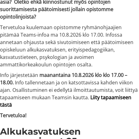
asia?
Oletko ehkä kiinnostunut myös opintojen
suorittamisesta päätoimisesti jollain opistomme
opintolinjoista?
Tervetuloa kuulemaan opistomme ryhmänohjaajien
pitämää Teams-infoa ma 10.8.2026 klo 17.00. Infossa
annetaan ohjausta sekä sivutoimiseen että päätoimiseen
opiskeluun alkukasvatuksen, erityispedagogiikan,
kasvatustieteen, psykologian ja avoimen
ammattikorkeakoulun opintojen osalta.
Info järjestetään
maanantaina 10.8.2026 klo klo 17.00 –
18.00.
Info tallennetaan ja on katsottavissa kahden viikon
ajan. Osallistuminen ei edellytä ilmoittautumista, voit liittyä
tapaamiseen mukaan Teamsin kautta.
Liity tapaamiseen
tästä
Tervetuloa!
Alkukasvatuksen