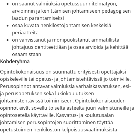
on saanut valmiuksia opetussuunnitelmatyön,
arvioinnin ja kehittämisen johtamiseen pedagogisen
laadun parantamiseksi
osaa kuvata henkilöstöjohtamisen keskeisiä
periaatteita
on vahvistanut ja monipuolistanut ammatillista
johtajuusidentiteettiään ja osaa arvioida ja kehittää
osaamistaan
Kohderyhmä
Opintokokonaisuus on suunnattu erityisesti opettajaksi
opiskeleville tai opetus- ja johtamistehtävissä jo toimiville.
Perusopinnot antavat valmiuksia varhaiskasvatuksen, esi-
ja perusopetuksen sekä lukiokoulutuksen
johtamistehtävissä toimimiseen. Opintokokonaisuuden
opinnot eivät sovellu toiselta asteelta juuri valmistuneille ja
opintoseteliä käyttäville. Kasvatus- ja koulutusalan
johtamisen perusopintojen suorittaminen täyttää
opetustoimen henkilöstön kelpoisuusvaatimuksista