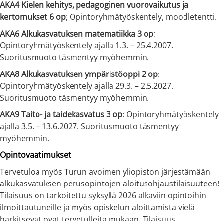
AKA4 Kielen kehitys, pedagoginen vuorovaikutus ja
kertomukset 6 op
; Opintoryhmätyöskentely, moodletentti.
AKA6 Alkukasvatuksen matematiikka 3 op
;
Opintoryhmätyöskentely ajalla 1.3. – 25.4.2007.
Suoritusmuoto täsmentyy myöhemmin.
AKA8 Alkukasvatuksen ympäristöoppi 2 op
:
Opintoryhmätyöskentely ajalla 29.3. – 2.5.2027.
Suoritusmuoto täsmentyy myöhemmin.
AKA9 Taito- ja taidekasvatus 3 op
: Opintoryhmätyöskentely
ajalla 3.5. – 13.6.2027. Suoritusmuoto täsmentyy
myöhemmin.
Opintovaatimukset
Tervetuloa myös Turun avoimen yliopiston järjestämään
alkukasvatuksen perusopintojen aloitusohjaustilaisuuteen!
Tilaisuus on tarkoitettu syksyllä 2026 alkaviin opintoihin
ilmoittautuneille ja myös opiskelun aloittamista vielä
harkitsevat ovat tervetulleita mukaan. Tilaisuus