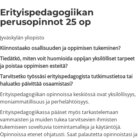
Erityispedagogiikan
perusopinnot 25 op
Jyväskylän yliopisto
Kiinnostaako osallisuuden ja oppimisen tukeminen?
Tiedätkö, miten voit huomioida oppijan yksilölliset tarpeet
ja poistaa oppimisen esteitä?
Tarvitsetko työssäsi erityispedagogista tutkimustietoa tai
haluatko päivittää osaamistasi?
Erityispedagogiikan opinnoissa keskiössä ovat yksilöllisyys,
moniammatillisuus ja perhelähtöisyys.
Erityispedagogiikassa pääset myös tarkastelemaan
vammaisten ja muiden tukea tarvitsevien ihmisten
tukemiseen soveltuvia toimintamalleja ja käytäntöjä.
Opinnoissa etenet ohjatusti. Saat palautetta opinnoistasi ja