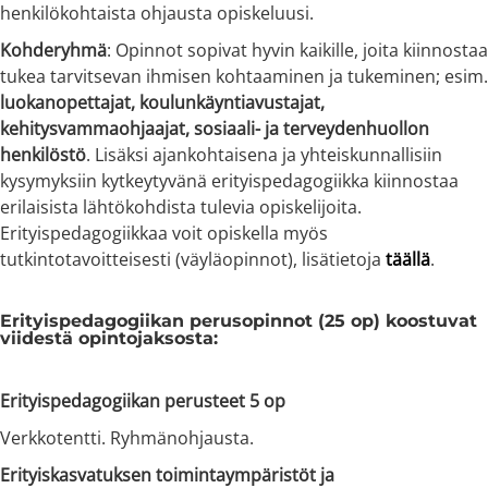
henkilökohtaista ohjausta opiskeluusi.
Kohderyhmä
: Opinnot sopivat hyvin kaikille, joita kiinnostaa
tukea tarvitsevan ihmisen kohtaaminen ja tukeminen; esim.
luokanopettajat, koulunkäyntiavustajat,
kehitysvammaohjaajat, sosiaali- ja terveydenhuollon
henkilöstö
. Lisäksi ajankohtaisena ja yhteiskunnallisiin
kysymyksiin kytkeytyvänä erityispedagogiikka kiinnostaa
erilaisista lähtökohdista tulevia opiskelijoita.
Erityispedagogiikkaa voit opiskella myös
tutkintotavoitteisesti (väyläopinnot), lisätietoja
täällä
.
Erityispedagogiikan perusopinnot (25 op) koostuvat
viidestä opintojaksosta:
Erityispedagogiikan perusteet 5 op
Verkkotentti. Ryhmänohjausta.
Erityiskasvatuksen toimintaympäristöt ja