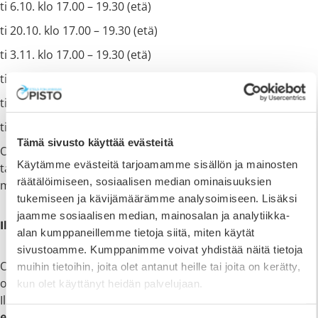
ti 6.10. klo 17.00 – 19.30 (etä)
ti 20.10. klo 17.00 – 19.30 (etä)
ti 3.11. klo 17.00 – 19.30 (etä)
ti 17.11. klo 17.00 – 19.30 (etä)
ti 1.12. klo 17.00 – 19.30 (etä)
ti 15.12. klo 17.00 – 19.30 (etä)
Tämä sivusto käyttää evästeitä
Opintoryhmäkokoontumiset jatkuvat kevätkaudella 2027,
Käytämme evästeitä tarjoamamme sisällön ja mainosten
tarkemmat ajankohdat päivitetään tälle sivulle
räätälöimiseen, sosiaalisen median ominaisuuksien
myöhemmin.
tukemiseen ja kävijämäärämme analysoimiseen. Lisäksi
jaamme sosiaalisen median, mainosalan ja analytiikka-
Ilmoittautuminen ja hinta:
alan kumppaneillemme tietoja siitä, miten käytät
sivustoamme. Kumppanimme voivat yhdistää näitä tietoja
Opintoihin ilmoittaudutaan
tästä linkistä
(valitse linkin
muihin tietoihin, joita olet antanut heille tai joita on kerätty,
ostoskoriin Erityispedagogiikan perusopinnot).
kun olet käyttänyt heidän palvelujaan.
Ilmoittautumisaika päättyy 31.8.2026. Opintojen hinta
530
euroa.
Maksu laskutetaan kahdessa erässä (lokakuu -26 ja