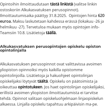
Opintoihin ilmoittaudutaan
tästä linkistä
(valitse linkin
ostoskoriin Alkukasvatuksen perusopinnot).
Ilmoittautumisaika päättyy 31.8.2025. Opintojen hinta
620
euroa.
Maksu laskutetaan kahdessa erässä (lokakuu -26 ja
helmikuu -27). Tervetuloa mukaan myös opintojen info-
Teamsiin 10.8. Lisätietoja
täällä.
Alkukasvatuksen perusopintojen opiskelu opiston
opintolinjalla
Alkukasvatuksen perusopinnot ovat valittavissa avoimen
yliopiston opinnoiksi myös kaikilla opistomme
opintolinjoilla. Lisätietoja ja hakuohjeet opintolinjan
opiskelijaksi löytyvät
täältä
. Opiskelu on päätoimista ja
oikeuttaa
opintotukeen
. Jos haet opintolinjan opiskelijaksi,
erillistä avoimen yliopiston ilmoittautumista ei tarvitse
tehdä. Opinnot valitaan opiskeluohjelmaan linjaopiskelun
alkaessa. Linjalla opiskelu tapahtuu arkipäivisin ma-pe.