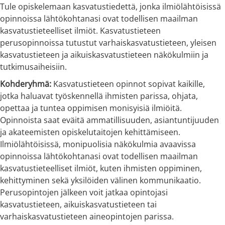
Tule opiskelemaan kasvatustiedettä, jonka ilmiölähtöisissä
opinnoissa lähtökohtanasi ovat todellisen maailman
kasvatustieteelliset ilmiöt. Kasvatustieteen
perusopinnoissa tutustut varhaiskasvatustieteen, yleisen
kasvatustieteen ja aikuiskasvatustieteen näkökulmiin ja
tutkimusaiheisiin.
Kohderyhmä:
Kasvatustieteen opinnot sopivat kaikille,
jotka haluavat työskennellä ihmisten parissa, ohjata,
opettaa ja tuntea oppimisen monisyisiä ilmiöitä.
Opinnoista saat eväitä ammatillisuuden, asiantuntijuuden
ja akateemisten opiskelutaitojen kehittämiseen.
Ilmiölähtöisissä, monipuolisia näkökulmia avaavissa
opinnoissa lähtökohtanasi ovat todellisen maailman
kasvatustieteelliset ilmiöt, kuten ihmisten oppiminen,
kehittyminen sekä yksilöiden välinen kommunikaatio.
Perusopintojen jälkeen voit jatkaa opintojasi
kasvatustieteen, aikuiskasvatustieteen tai
varhaiskasvatustieteen aineopintojen parissa.