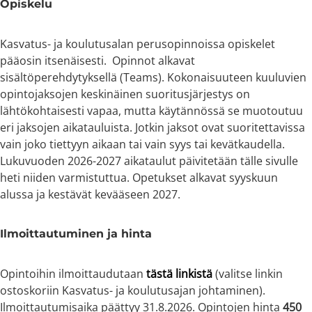
Opiskelu
Kasvatus- ja koulutusalan perusopinnoissa opiskelet
pääosin itsenäisesti. Opinnot alkavat
sisältöperehdytyksellä (Teams). Kokonaisuuteen kuuluvien
opintojaksojen keskinäinen suoritusjärjestys on
lähtökohtaisesti vapaa, mutta käytännössä se muotoutuu
eri jaksojen aikatauluista. Jotkin jaksot ovat suoritettavissa
vain joko tiettyyn aikaan tai vain syys tai kevätkaudella.
Lukuvuoden 2026-2027 aikataulut päivitetään tälle sivulle
heti niiden varmistuttua. Opetukset alkavat syyskuun
alussa ja kestävät kevääseen 2027.
Ilmoittautuminen ja hinta
Opintoihin ilmoittaudutaan
tästä linkistä
(valitse linkin
ostoskoriin Kasvatus- ja koulutusajan johtaminen).
Ilmoittautumisaika päättyy 31.8.2026. Opintojen hinta
450