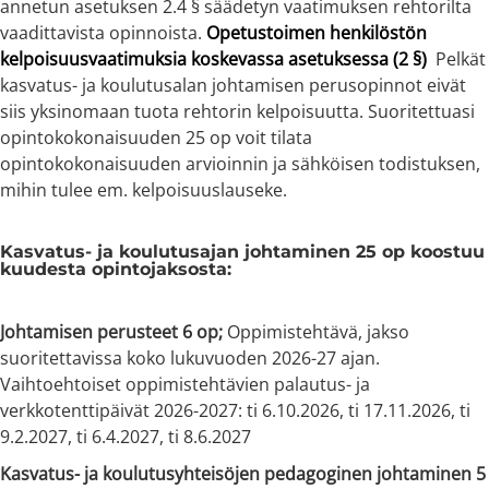
annetun asetuksen 2.4 § säädetyn vaatimuksen rehtorilta
vaadittavista opinnoista.
Opetustoimen henkilöstön
kelpoisuusvaatimuksia koskevassa asetuksessa (2 §)
Pelkät
kasvatus- ja koulutusalan johtamisen perusopinnot eivät
siis yksinomaan tuota rehtorin kelpoisuutta. Suoritettuasi
opintokokonaisuuden 25 op voit tilata
opintokokonaisuuden arvioinnin ja sähköisen todistuksen,
mihin tulee em. kelpoisuuslauseke.
Kasvatus- ja koulutusajan johtaminen 25 op koostuu
kuudesta opintojaksosta:
Johtamisen perusteet 6 op;
Oppimistehtävä, jakso
suoritettavissa koko lukuvuoden 2026-27 ajan.
Vaihtoehtoiset oppimistehtävien palautus- ja
verkkotenttipäivät 2026-2027: ti 6.10.2026, ti 17.11.2026, ti
9.2.2027, ti 6.4.2027, ti 8.6.2027
Kasvatus- ja koulutusyhteisöjen pedagoginen johtaminen 5