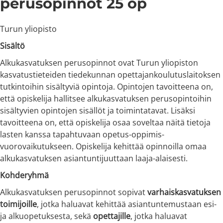
perusopinnot 25 op
Turun yliopisto
Sisältö
Alkukasvatuksen perusopinnot ovat Turun yliopiston
kasvatustieteiden tiedekunnan opettajankoulutuslaitoksen
tutkintoihin sisältyviä opintoja. Opintojen tavoitteena on,
että opiskelija hallitsee alkukasvatuksen perusopintoihin
sisältyvien opintojen sisällöt ja toimintatavat. Lisäksi
tavoitteena on, että opiskelija osaa soveltaa näitä tietoja
lasten kanssa tapahtuvaan opetus-oppimis-
vuorovaikutukseen. Opiskelija kehittää opinnoilla omaa
alkukasvatuksen asiantuntijuuttaan laaja-alaisesti.
Kohderyhmä
Alkukasvatuksen perusopinnot sopivat
varhaiskasvatuksen
toimijoille
, jotka haluavat kehittää asiantuntemustaan esi-
ja alkuopetuksesta, sekä
opettajille
, jotka haluavat