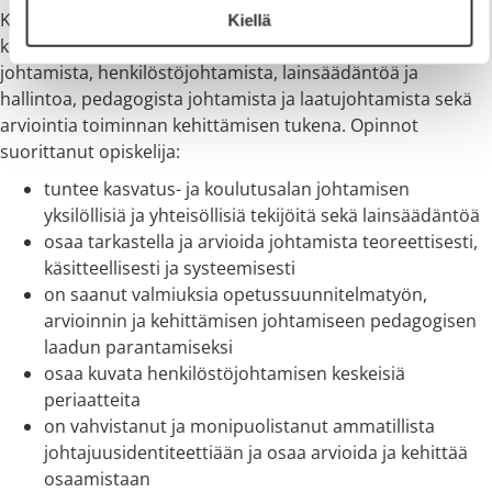
Kasvatus- ja koulutusalan johtamisen perusopinnoissa
Kiellä
käsitellään kasvatuksen ja koulutuksen strategista
johtamista, henkilöstöjohtamista, lainsäädäntöä ja
hallintoa, pedagogista johtamista ja laatujohtamista sekä
arviointia toiminnan kehittämisen tukena. Opinnot
suorittanut opiskelija:
tuntee kasvatus- ja koulutusalan johtamisen
yksilöllisiä ja yhteisöllisiä tekijöitä sekä lainsäädäntöä
osaa tarkastella ja arvioida johtamista teoreettisesti,
käsitteellisesti ja systeemisesti
on saanut valmiuksia opetussuunnitelmatyön,
arvioinnin ja kehittämisen johtamiseen pedagogisen
laadun parantamiseksi
osaa kuvata henkilöstöjohtamisen keskeisiä
periaatteita
on vahvistanut ja monipuolistanut ammatillista
johtajuusidentiteettiään ja osaa arvioida ja kehittää
osaamistaan