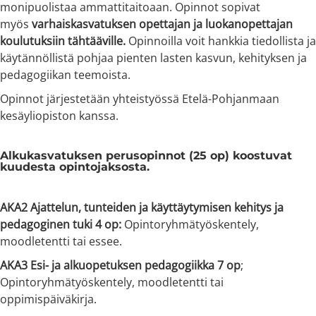
monipuolistaa ammattitaitoaan. Opinnot sopivat
myös
varhaiskasvatuksen opettajan ja luokanopettajan
koulutuksiin tähtääville.
Opinnoilla voit hankkia tiedollista ja
käytännöllistä pohjaa pienten lasten kasvun, kehityksen ja
pedagogiikan teemoista.
Opinnot järjestetään yhteistyössä Etelä-Pohjanmaan
kesäyliopiston kanssa.
Alkukasvatuksen perusopinnot (25 op) koostuvat
kuudesta opintojaksosta.
AKA2 Ajattelun, tunteiden ja käyttäytymisen kehitys ja
pedagoginen tuki 4 op:
Opintoryhmätyöskentely,
moodletentti tai essee.
AKA3 Esi- ja alkuopetuksen pedagogiikka 7 op
;
Opintoryhmätyöskentely, moodletentti tai
oppimispäiväkirja.