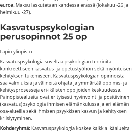
euroa.
Maksu laskutetaan kahdessa erässä (lokakuu -26 ja
helmikuu -27).
Kasvatuspsykologian
perusopinnot 25 op
Lapin yliopisto
Kasvatuspsykologia soveltaa psykologian teorioita
konkreettiseen kasvatus- ja opetustyöhön sekä myönteisen
kehityksen tukemiseen. Kasvatuspsykologian opinnoista
saa valmiuksia ja välineitä ohjata ja ymmärtää oppimis- ja
kehitysprosesseja eri-ikäisten oppijoiden keskuudessa.
Painopistealueita ovat erityisesti hyvinvointi ja positiivinen
(kasvatus)psykologia ihmisen elämänkulussa ja eri elämän
osa-alueilla sekä ihmisen psyykkisen kasvun ja kehityksen
kriisiytyminen.
Kohderyhmä:
Kasvatuspsykologia koskee kaikkia ikäalueita