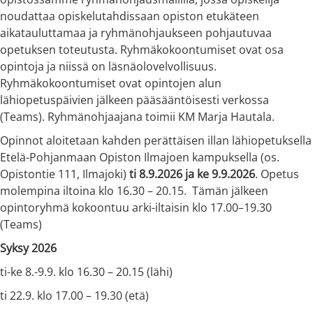
noudattaa opiskelutahdissaan opiston etukäteen
aikatauluttamaa ja ryhmänohjaukseen pohjautuvaa
opetuksen toteutusta. Ryhmäkokoontumiset ovat osa
opintoja ja niissä on läsnäolovelvollisuus.
Ryhmäkokoontumiset ovat opintojen alun
lähiopetuspäivien jälkeen pääsääntöisesti verkossa
(Teams). Ryhmänohjaajana toimii KM Marja Hautala.
Opinnot aloitetaan kahden perättäisen illan lähiopetuksella
Etelä-Pohjanmaan Opiston Ilmajoen kampuksella (os.
Opistontie 111, Ilmajoki)
ti 8.9.2026 ja ke 9.9.2026
. Opetus
molempina iltoina klo 16.30 – 20.15. Tämän jälkeen
opintoryhmä kokoontuu arki-iltaisin klo 17.00–19.30
(Teams)
Syksy 2026
ti-ke 8.-9.9. klo 16.30 – 20.15 (lähi)
ti 22.9. klo 17.00 – 19.30 (etä)