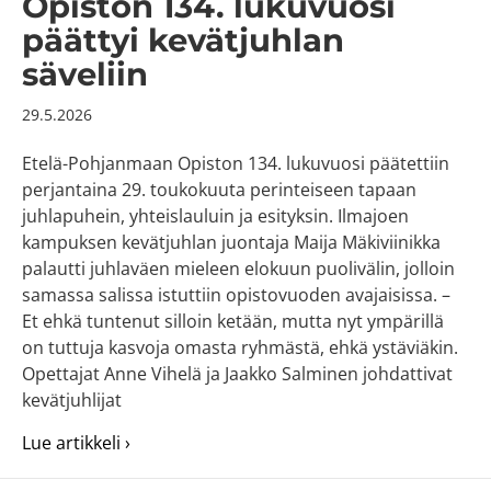
Opiston 134. lukuvuosi
päättyi kevätjuhlan
säveliin
29.5.2026
Etelä-Pohjanmaan Opiston 134. lukuvuosi päätettiin
perjantaina 29. toukokuuta perinteiseen tapaan
juhlapuhein, yhteislauluin ja esityksin. Ilmajoen
kampuksen kevätjuhlan juontaja Maija Mäkiviinikka
palautti juhlaväen mieleen elokuun puolivälin, jolloin
samassa salissa istuttiin opistovuoden avajaisissa. –
Et ehkä tuntenut silloin ketään, mutta nyt ympärillä
on tuttuja kasvoja omasta ryhmästä, ehkä ystäviäkin.
Opettajat Anne Vihelä ja Jaakko Salminen johdattivat
kevätjuhlijat
about Opiston 134. lukuvuosi päättyi kevätju
Lue artikkeli ›