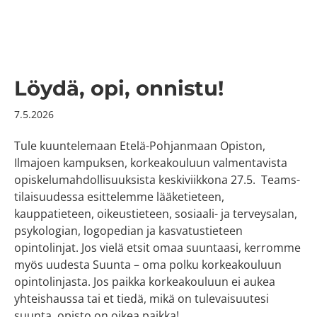
Löydä, opi, onnistu!
7.5.2026
Tule kuuntelemaan Etelä-Pohjanmaan Opiston,
Ilmajoen kampuksen, korkeakouluun valmentavista
opiskelumahdollisuuksista keskiviikkona 27.5. Teams-
tilaisuudessa esittelemme lääketieteen,
kauppatieteen, oikeustieteen, sosiaali- ja terveysalan,
psykologian, logopedian ja kasvatustieteen
opintolinjat. Jos vielä etsit omaa suuntaasi, kerromme
myös uudesta Suunta – oma polku korkeakouluun
opintolinjasta. Jos paikka korkeakouluun ei aukea
yhteishaussa tai et tiedä, mikä on tulevaisuutesi
suunta, opisto on oikea paikka!