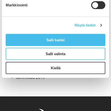
Markkinointi
helmikuu 2020
tammikuu 2020
joulukuu 2019
marraskuu 2019
Näytä tiedot
lokakuu 2019
syyskuu 2019
Salli kaikki
elokuu 2019
heinäkuu 2019
kesäkuu 2019
Salli valinta
toukokuu 2019
huhtikuu 2019
Kiellä
helmikuu 2019
tammikuu 2019