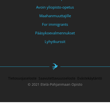
Avoin yliopisto-opetus
Maahanmuuttajille
For immigrants
Pääsykoevalmennukset
Lyhytkurssit
Tietosuojaseloste
Saavutettavuusseloste
Evästekäytäntö
© 2021 Etelä-Pohjanmaan Opisto