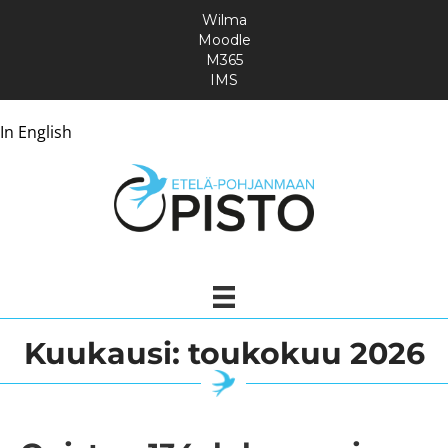
Wilma
Moodle
M365
IMS
In English
Kuukausi:
toukokuu 2026