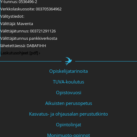
Y-tunnus: 0536496-2
Verkkolaskuosoite: 003705364962
Välitystiedot:
Välittäjä: Maventa
Välittäjätunnus: 003721291126
Välittäjätunnus pankkiverkosta
lähetettäessä: DABAFIHH
Laskutusohjeet [pdf] ›
Opiskelijatarinoita
TUVA-koulutus
Opistovuosi
Aikuisten perusopetus
Kasvatus- ja ohjausalan perustutkinto
Opintolinjat
Monimuoto-opinnot