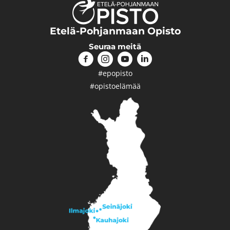
Etelä-Pohjanmaan Opisto
Seuraa meitä
#epopisto
#opistoelämää