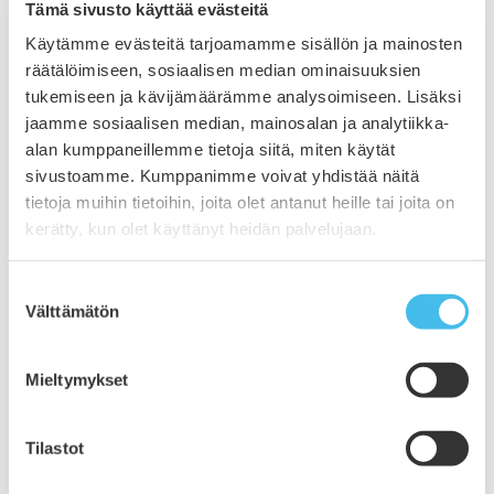
Tämä sivusto käyttää evästeitä
marraskuu 2021
lokakuu 2021
Käytämme evästeitä tarjoamamme sisällön ja mainosten
syyskuu 2021
räätälöimiseen, sosiaalisen median ominaisuuksien
elokuu 2021
tukemiseen ja kävijämäärämme analysoimiseen. Lisäksi
kesäkuu 2021
jaamme sosiaalisen median, mainosalan ja analytiikka-
toukokuu 2021
alan kumppaneillemme tietoja siitä, miten käytät
huhtikuu 2021
sivustoamme. Kumppanimme voivat yhdistää näitä
maaliskuu 2021
tietoja muihin tietoihin, joita olet antanut heille tai joita on
helmikuu 2021
kerätty, kun olet käyttänyt heidän palvelujaan.
tammikuu 2021
joulukuu 2020
Suostumuksen
marraskuu 2020
Välttämätön
valinta
lokakuu 2020
syyskuu 2020
Mieltymykset
heinäkuu 2020
kesäkuu 2020
toukokuu 2020
Tilastot
huhtikuu 2020
maaliskuu 2020