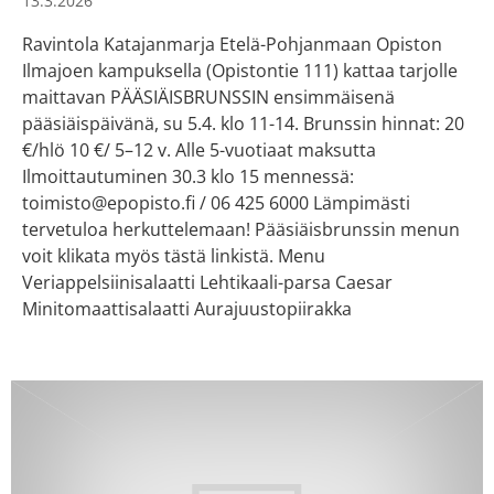
13.3.2026
Ravintola Katajanmarja Etelä-Pohjanmaan Opiston
Ilmajoen kampuksella (Opistontie 111) kattaa tarjolle
maittavan PÄÄSIÄISBRUNSSIN ensimmäisenä
pääsiäispäivänä, su 5.4. klo 11-14. Brunssin hinnat: 20
€/hlö 10 €/ 5–12 v. Alle 5-vuotiaat maksutta
Ilmoittautuminen 30.3 klo 15 mennessä:
toimisto@epopisto.fi / 06 425 6000 Lämpimästi
tervetuloa herkuttelemaan! Pääsiäisbrunssin menun
voit klikata myös tästä linkistä. Menu
Veriappelsiinisalaatti Lehtikaali-parsa Caesar
Minitomaattisalaatti Aurajuustopiirakka