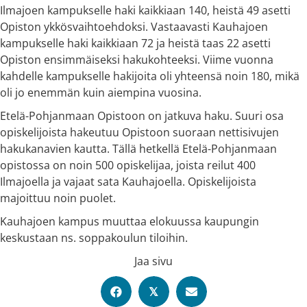
Ilmajoen kampukselle haki kaikkiaan 140, heistä 49 asetti
Opiston ykkösvaihtoehdoksi. Vastaavasti Kauhajoen
kampukselle haki kaikkiaan 72 ja heistä taas 22 asetti
Opiston ensimmäiseksi hakukohteeksi. Viime vuonna
kahdelle kampukselle hakijoita oli yhteensä noin 180, mikä
oli jo enemmän kuin aiempina vuosina.
Etelä-Pohjanmaan Opistoon on jatkuva haku. Suuri osa
opiskelijoista hakeutuu Opistoon suoraan nettisivujen
hakukanavien kautta. Tällä hetkellä Etelä-Pohjanmaan
opistossa on noin 500 opiskelijaa, joista reilut 400
Ilmajoella ja vajaat sata Kauhajoella. Opiskelijoista
majoittuu noin puolet.
Kauhajoen kampus muuttaa elokuussa kaupungin
keskustaan ns. soppakoulun tiloihin.
Jaa sivu
𝕏