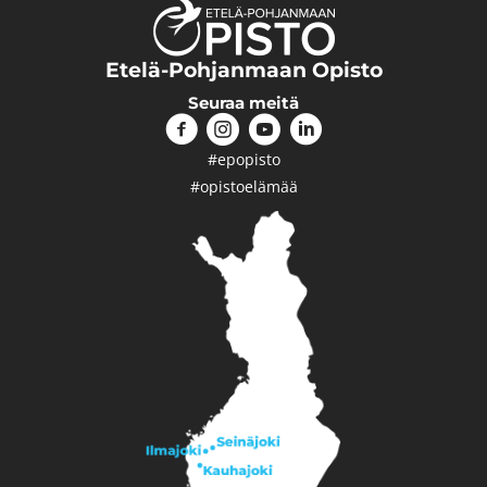
Etelä-Pohjanmaan Opisto
Seuraa meitä
#epopisto
#opistoelämää