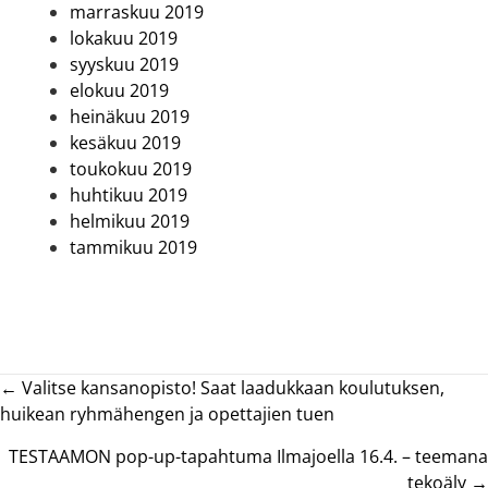
marraskuu 2019
lokakuu 2019
syyskuu 2019
elokuu 2019
heinäkuu 2019
kesäkuu 2019
toukokuu 2019
huhtikuu 2019
helmikuu 2019
tammikuu 2019
Posts
← Valitse kansanopisto! Saat laadukkaan koulutuksen,
huikean ryhmähengen ja opettajien tuen
navigation
TESTAAMON pop-up-tapahtuma Ilmajoella 16.4. – teemana
tekoäly →