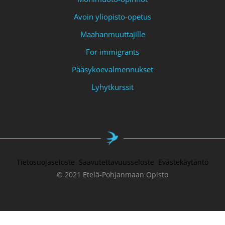
Avoin yliopisto-opetus
Maahanmuuttajille
For immigrants
Pääsykoevalmennukset
Lyhytkurssit
Tietosuojaseloste
Saavutettavuusseloste
Evästekäytäntö
© 2021 Etelä-Pohjanmaan Opisto