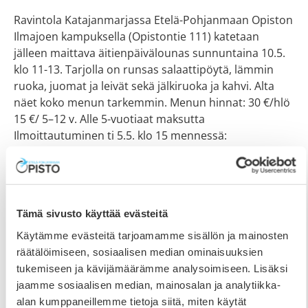
Ravintola Katajanmarjassa Etelä-Pohjanmaan Opiston
Ilmajoen kampuksella (Opistontie 111) katetaan
jälleen maittava äitienpäivälounas sunnuntaina 10.5.
klo 11-13. Tarjolla on runsas salaattipöytä, lämmin
ruoka, juomat ja leivät sekä jälkiruoka ja kahvi. Alta
näet koko menun tarkemmin. Menun hinnat: 30 €/hlö
15 €/ 5–12 v. Alle 5-vuotiaat maksutta
Ilmoittautuminen ti 5.5. klo 15 mennessä:
toimisto@epopisto.fi / 06 425
Tämä sivusto käyttää evästeitä
Käytämme evästeitä tarjoamamme sisällön ja mainosten
räätälöimiseen, sosiaalisen median ominaisuuksien
tukemiseen ja kävijämäärämme analysoimiseen. Lisäksi
jaamme sosiaalisen median, mainosalan ja analytiikka-
alan kumppaneillemme tietoja siitä, miten käytät