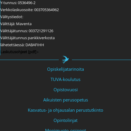
Y-tunnus: 0536496-2
Verkkolaskuosoite: 003705364962
Välitystiedot:
Välittäjä: Maventa
Välittäjätunnus: 003721291126
Välittäjätunnus pankkiverkosta
lähetettäessä: DABAFIHH
Laskutusohjeet [pdf] ›
Opiskelijatarinoita
TUVA-koulutus
Opistovuosi
Aikuisten perusopetus
Kasvatus- ja ohjausalan perustutkinto
Opintolinjat
Monimuoto-opinnot