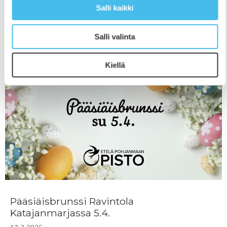
maahanmuuttajataustainen kasvatus- ja ohjausalan
Salli kaikki
opiskelija, joka lähti Erasmus-vaihtoon opiskelun
aikana. ”Halusin
Salli valinta
Kiellä
Pääsiäisbrunssi Ravintola
Katajanmarjassa 5.4.