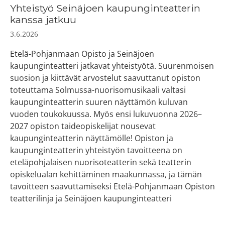
Yhteistyö Seinäjoen kaupunginteatterin
kanssa jatkuu
3.6.2026
Etelä-Pohjanmaan Opisto ja Seinäjoen
kaupunginteatteri jatkavat yhteistyötä. Suurenmoisen
suosion ja kiittävät arvostelut saavuttanut opiston
toteuttama Solmussa-nuorisomusikaali valtasi
kaupunginteatterin suuren näyttämön kuluvan
vuoden toukokuussa. Myös ensi lukuvuonna 2026–
2027 opiston taideopiskelijat nousevat
kaupunginteatterin näyttämölle! Opiston ja
kaupunginteatterin yhteistyön tavoitteena on
eteläpohjalaisen nuorisoteatterin sekä teatterin
opiskelualan kehittäminen maakunnassa, ja tämän
tavoitteen saavuttamiseksi Etelä-Pohjanmaan Opiston
teatterilinja ja Seinäjoen kaupunginteatteri