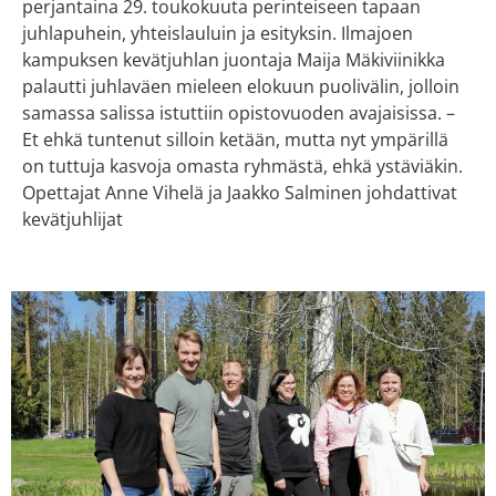
perjantaina 29. toukokuuta perinteiseen tapaan
juhlapuhein, yhteislauluin ja esityksin. Ilmajoen
kampuksen kevätjuhlan juontaja Maija Mäkiviinikka
palautti juhlaväen mieleen elokuun puolivälin, jolloin
samassa salissa istuttiin opistovuoden avajaisissa. –
Et ehkä tuntenut silloin ketään, mutta nyt ympärillä
on tuttuja kasvoja omasta ryhmästä, ehkä ystäviäkin.
Opettajat Anne Vihelä ja Jaakko Salminen johdattivat
kevätjuhlijat