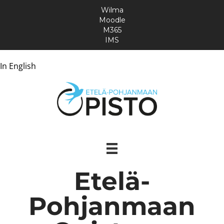
Wilma
Moodle
M365
IMS
In English
Etelä-
Pohjanmaan