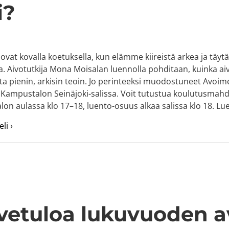
i?
vat kovalla koetuksella, kun elämme kiireistä arkea ja täyt
lla. Aivotutkija Mona Moisalan luennolla pohditaan, kuinka aivo
lta pienin, arkisin teoin. Jo perinteeksi muodostuneet Avoime
 Kampustalon Seinäjoki-salissa. Voit tutustua koulutusmahdo
on aulassa klo 17–18, luento-osuus alkaa salissa klo 18. Lue
about Avoimen Iltamat 16.8. – Aivojen älytön arki?
li ›
vetuloa lukuvuoden ava