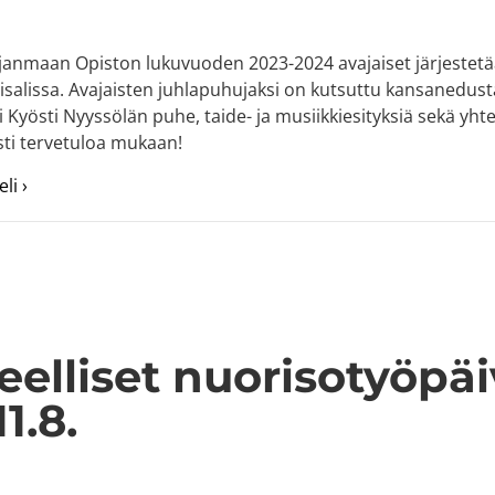
janmaan Opiston lukuvuoden 2023-2024 avajaiset järjestetään
isalissa. Avajaisten juhlapuhujaksi on kutsuttu kansanedust
 Kyösti Nyyssölän puhe, taide- ja musiikkiesityksiä sekä yhte
ti tervetuloa mukaan!
about Tervetuloa lukuvuoden avajaisiin 14.8.
li ›
eelliset nuorisotyöpäi
11.8.