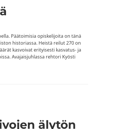
lä
la. Päätoimisia opiskelijoita on tänä
ton historiassa. Heistä reilut 270 on
äärät kasvoivat erityisesti kasvatus- ja
ssa. Avajaisjuhlassa rehtori Kyösti
ivojen älytön