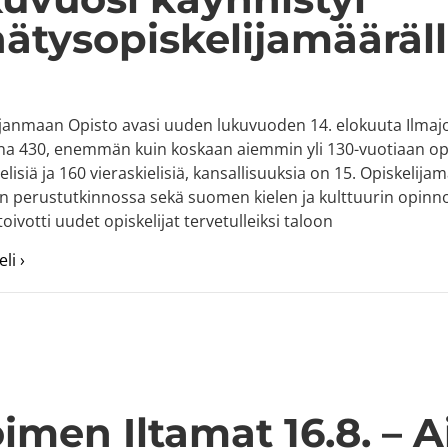
ätysopiskelijamääräl
janmaan Opisto avasi uuden lukuvuoden 14. elokuuta Ilmajoel
a 430, enemmän kuin koskaan aiemmin yli 130-vuotiaan opis
isiä ja 160 vieraskielisiä, kansallisuuksia on 15. Opiskelijam
n perustutkinnossa sekä suomen kielen ja kulttuurin opinnoi
oivotti uudet opiskelijat tervetulleiksi taloon
about Lukuvuosi käynnistyi ennätysopiskelijamäärällä
li ›
imen Iltamat 16.8. – A