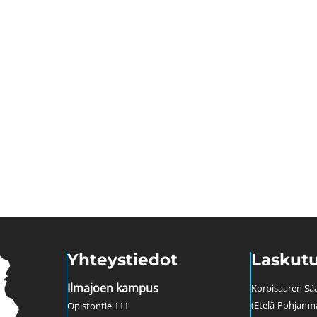
Yhteystiedot
Laskutu
Ilmajoen kampus
Korpisaaren Sää
(Etelä-Pohjanm
Opistontie 111