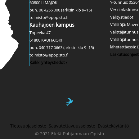
Y-tunnus: 0536
60800 ILMAJOKI
Verkkolaskuoso
puh. 06 4256 000 (arkisin klo 9–15)
Välitystiedot:
toimisto@epopisto.fi
Kauhajoen kampus
Välittäjä: Mave
Välittäjätunnu
Topeeka 47
Välittäjätunnu
61800 KAUHAJOKI
lähetettäessä:
puh. 040 717 0663 (arkisin klo 9–15)
Laskutusohjeet 
toimisto@epopisto.fi
Kaikki yhteystiedot ›
Tietosuojaseloste
Saavutettavuusseloste
Evästekäytäntö
© 2021 Etelä-Pohjanmaan Opisto