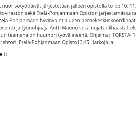
t nuorisotyöpäivät järjestetään jälleen opistolla to-pe 10.-1
ntoviraston sekä Etelä-Pohjanmaan Opiston järjestämässä
elä-Pohjanmaan hyvinvointialueen perhekeskuskoordinaatto
dosentti ja työnohjaaja Antti Maunu sekä nojatuolihaastattelu
lun teemana on huumori työvälineenä. Ohjelma: TORSTAI 10
 rehtori, Etelä-Pohjanmaan Opisto13:45 Hatkoja ja
about Alueelliset nuorisotyöpäivät opistolla 10.-11.8.
li ›