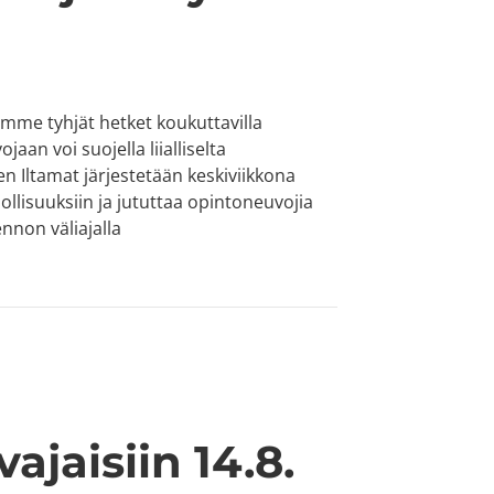
ämme tyhjät hetket koukuttavilla
jaan voi suojella liialliselta
n Iltamat järjestetään keskiviikkona
llisuuksiin ja jututtaa opintoneuvojia
nnon väliajalla
jaisiin 14.8.