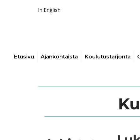
In English
Etusivu
Ajankohtaista
Koulutustarjonta
O
Ku
Luk