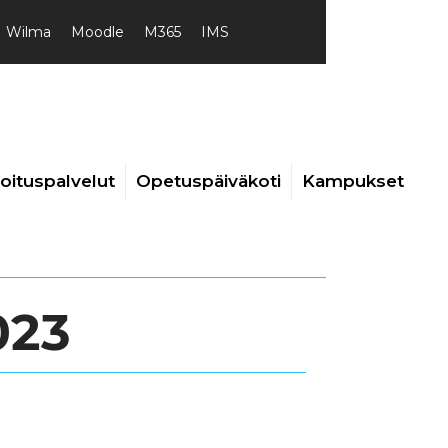
Wilma
Moodle
M365
IMS
joituspalvelut
Opetuspäiväkoti
Kampukset
023