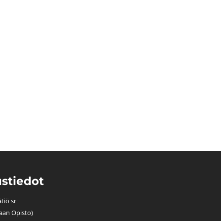
stiedot
tiö sr
aan Opisto)