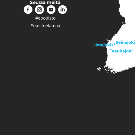
Seuraa meitä
#epopisto
#opistoelämää