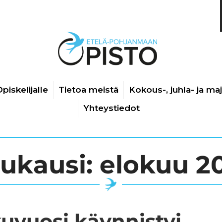
piskelijalle
Tietoa meistä
Kokous-, juhla- ja ma
Yhteystiedot
ukausi:
elokuu 2
uvuosi käynnistyi