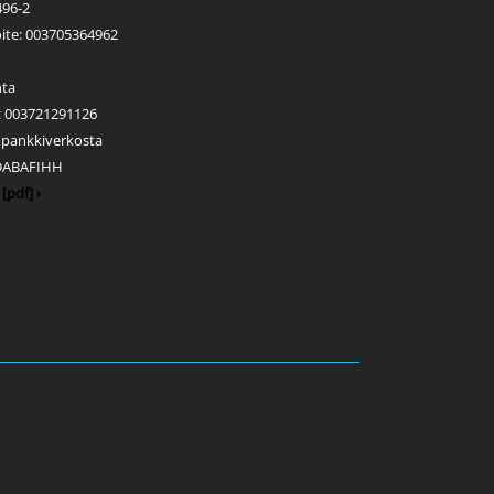
496-2
ite: 003705364962
nta
s: 003721291126
s pankkiverkosta
 DABAFIHH
[pdf] ›