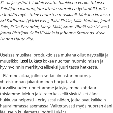
Sisua ja syräntä -taidekasvatushankkeen verkostolaisia
Seinäjoen kaupunginteatterin suurella näyttämöllä, jolla
nähdään myös tuleva nuorten musikaali. Mukana kuvassa
Ari Sadinmaa (ylärivi vas.), Päivi Sirkka, Milla Hautala, Jenni
Salo, Erika Perander, Merja Mäki, Anne Vihelä (alarivi vas.),
Jonna Pirttijoki, Salla Virkkala ja Johanna Stenroos. Kuva
Hanna Hautaviita.
Useissa musikaaliproduktioissa mukana ollut näyttelijä ja
muusikko
Jussi Lukács
kokee nuorten huomioimisen ja
hyvinvoinnin merkitykselliseksi juuri tässä hetkessä.
– Elämme aikaa, jolloin sodat, ilmastonmuutos ja
yhteiskunnan jakautuminen horjuttavat
turvallisuudentunnettamme ja kykyämme kohdata
toisiamme. Melun ja kiireen keskellä yksittäiset äänet
hukkuvat helposti – erityisesti niiden, jotka ovat kaikkein
hauraimmassa asemassa. Valitettavasti myös nuorten ääni
jää usein kuulematta, pohtii Lukács.