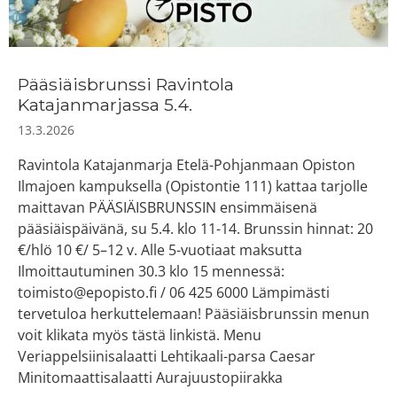
Pääsiäisbrunssi Ravintola
Katajanmarjassa 5.4.
13.3.2026
Ravintola Katajanmarja Etelä-Pohjanmaan Opiston
Ilmajoen kampuksella (Opistontie 111) kattaa tarjolle
maittavan PÄÄSIÄISBRUNSSIN ensimmäisenä
pääsiäispäivänä, su 5.4. klo 11-14. Brunssin hinnat: 20
€/hlö 10 €/ 5–12 v. Alle 5-vuotiaat maksutta
Ilmoittautuminen 30.3 klo 15 mennessä:
toimisto@epopisto.fi / 06 425 6000 Lämpimästi
tervetuloa herkuttelemaan! Pääsiäisbrunssin menun
voit klikata myös tästä linkistä. Menu
Veriappelsiinisalaatti Lehtikaali-parsa Caesar
Minitomaattisalaatti Aurajuustopiirakka