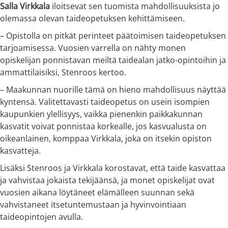
Salla Virkkala
iloitsevat sen tuomista mahdollisuuksista jo
olemassa olevan taideopetuksen kehittämiseen.
– Opistolla on pitkät perinteet päätoimisen taideopetuksen
tarjoamisessa. Vuosien varrella on nähty monen
opiskelijan ponnistavan meiltä taidealan jatko-opintoihin ja
ammattilaisiksi, Stenroos kertoo.
– Maakunnan nuorille tämä on hieno mahdollisuus näyttää
kyntensä. Valitettavasti taideopetus on usein isompien
kaupunkien ylellisyys, vaikka pienenkin paikkakunnan
kasvatit voivat ponnistaa korkealle, jos kasvualusta on
oikeanlainen, komppaa Virkkala, joka on itsekin opiston
kasvatteja.
Lisäksi Stenroos ja Virkkala korostavat, että taide kasvattaa
ja vahvistaa jokaista tekijäänsä, ja monet opiskelijat ovat
vuosien aikana löytäneet elämälleen suunnan sekä
vahvistaneet itsetuntemustaan ja hyvinvointiaan
taideopintojen avulla.