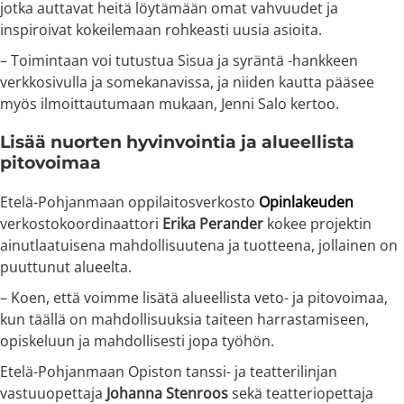
jotka auttavat heitä löytämään omat vahvuudet ja
inspiroivat kokeilemaan rohkeasti uusia asioita.
– Toimintaan voi tutustua Sisua ja syräntä -hankkeen
verkkosivulla ja somekanavissa, ja niiden kautta pääsee
myös ilmoittautumaan mukaan, Jenni Salo kertoo.
Lisää nuorten hyvinvointia ja alueellista
pitovoimaa
Etelä-Pohjanmaan oppilaitosverkosto
Opinlakeuden
verkostokoordinaattori
Erika Perander
kokee projektin
ainutlaatuisena mahdollisuutena ja tuotteena, jollainen on
puuttunut alueelta.
– Koen, että voimme lisätä alueellista veto- ja pitovoimaa,
kun täällä on mahdollisuuksia taiteen harrastamiseen,
opiskeluun ja mahdollisesti jopa työhön.
Etelä-Pohjanmaan Opiston tanssi- ja teatterilinjan
vastuuopettaja
Johanna Stenroos
sekä teatteriopettaja