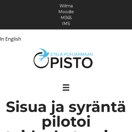
Wilma
Moodle
M365
IMS
In English
Sisua ja syräntä
pilotoi