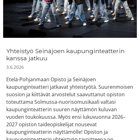
Yhteistyö Seinäjoen kaupunginteatterin
kanssa jatkuu
3.6.2026
Etelä-Pohjanmaan Opisto ja Seinäjoen
kaupunginteatteri jatkavat yhteistyötä. Suurenmoisen
suosion ja kiittävät arvostelut saavuttanut opiston
toteuttama Solmussa-nuorisomusikaali valtasi
kaupunginteatterin suuren näyttämön kuluvan
vuoden toukokuussa. Myös ensi lukuvuonna 2026–
2027 opiston taideopiskelijat nousevat
kaupunginteatterin näyttämölle! Opiston ja
kaupunginteatterin yhteistyön tavoitteena on