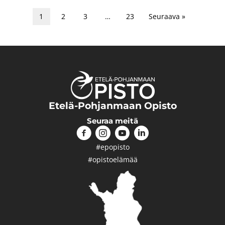
1
2
3
…
23
Seuraava »
Etelä-Pohjanmaan Opisto
Seuraa meitä
#epopisto
#opistoelämää