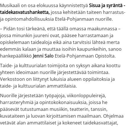
Musikaali on osa elokuussa käynnistettyä
Sisua ja syräntä -
taidekasvatushanketta,
jossa kehitetään taiteen harrastus-
ja opintomahdollisuuksia Etelä-Pohjanmaan nuorille.
– Pidän tosi tärkeänä, että täällä omassa maakunnassa –
jossa minunkin juureni ovat, pääsee harrastamaan ja
opiskelemaan taidealoja eikä aina tarvitsisi lähteä merta
edemmäs kalaan ja muuttaa isoihin kaupunkeihin, sanoo
hankepäällikkö
Jenni Salo
Etelä-Pohjanmaan Opistolta.
Taide- ja kulttuurialan toimijoita on syksyn aikana koottu
yhteen ideoimaan nuorille järjestettävää toimintaa.
Verkostoon on liittynyt lukuisia alueen oppilaitoksia ja
taide- ja kulttuurialan ammattilaisia.
Nuorille järjestetään työpajoja, viikonloppuleirejä,
harrasteryhmiä ja opintokokonaisuuksia, joissa he
pääsevät tutustumaan musiikin, teatterin, tanssin,
kuvataiteen ja luovan kirjoittamisen maailmaan. Ohjelmaa
vetävät alan ammattilaiset ja kokeneet taidekasvattajat,