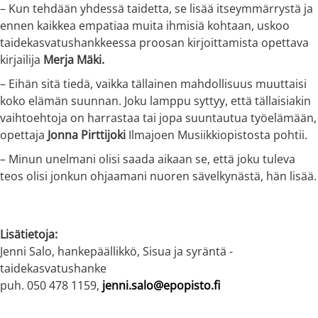
– Kun tehdään yhdessä taidetta, se lisää itseymmärrystä ja
ennen kaikkea empatiaa muita ihmisiä kohtaan, uskoo
taidekasvatushankkeessa proosan kirjoittamista opettava
kirjailija
Merja Mäki.
– Eihän sitä tiedä, vaikka tällainen mahdollisuus muuttaisi
koko elämän suunnan. Joku lamppu syttyy, että tällaisiakin
vaihtoehtoja on harrastaa tai jopa suuntautua työelämään,
opettaja
Jonna Pirttijoki
Ilmajoen Musiikkiopistosta pohtii.
– Minun unelmani olisi saada aikaan se, että joku tuleva
teos olisi jonkun ohjaamani nuoren sävelkynästä, hän lisää.
Lisätietoja:
Jenni Salo, hankepäällikkö, Sisua ja syräntä -
taidekasvatushanke
puh. 050 478 1159,
jenni.salo@epopisto.fi