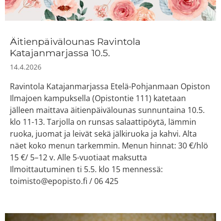
Äitienpäivälounas Ravintola
Katajanmarjassa 10.5.
14.4.2026
Ravintola Katajanmarjassa Etelä-Pohjanmaan Opiston
Ilmajoen kampuksella (Opistontie 111) katetaan
jälleen maittava äitienpäivälounas sunnuntaina 10.5.
klo 11-13. Tarjolla on runsas salaattipöytä, lämmin
ruoka, juomat ja leivät sekä jälkiruoka ja kahvi. Alta
näet koko menun tarkemmin. Menun hinnat: 30 €/hlö
15 €/ 5–12 v. Alle 5-vuotiaat maksutta
Ilmoittautuminen ti 5.5. klo 15 mennessä:
toimisto@epopisto.fi / 06 425