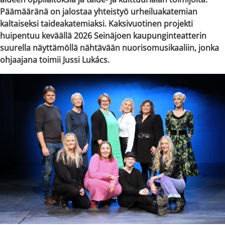
Päämääränä on jalostaa yhteistyö urheiluakatemian
kaltaiseksi taideakatemiaksi. Kaksivuotinen projekti
huipentuu keväällä 2026 Seinäjoen kaupunginteatterin
suurella näyttämöllä nähtävään nuorisomusikaaliin, jonka
ohjaajana toimii Jussi Lukács.