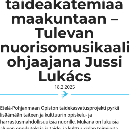
taideakatemiaa
maakuntaan –
Tulevan
nuorisomusikaal
ohjaajana Jussi
Lukács
18.2.2025
Etelä-Pohjanmaan Opiston taidekasvatusprojekti pyrkii
lisäämään taiteen ja kulttuurin opiskelu- ja
harrastusmahdollisuuksia nuorille. Mukana on lukuisia
alueen oppilaitoksia ja taide- ja kulttuurialan toimijoita.