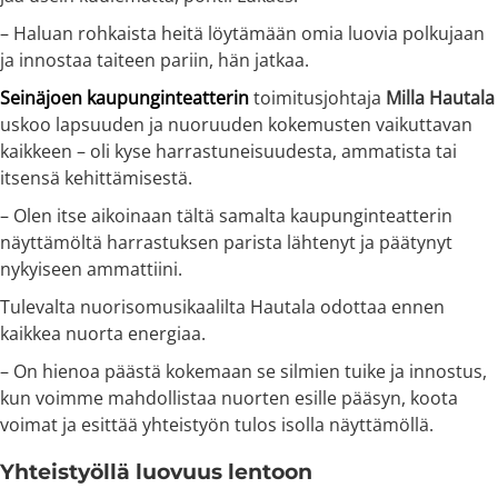
– Haluan rohkaista heitä löytämään omia luovia polkujaan
ja innostaa taiteen pariin, hän jatkaa.
Seinäjoen kaupunginteatterin
toimitusjohtaja
Milla Hautala
uskoo lapsuuden ja nuoruuden kokemusten vaikuttavan
kaikkeen – oli kyse harrastuneisuudesta, ammatista tai
itsensä kehittämisestä.
– Olen itse aikoinaan tältä samalta kaupunginteatterin
näyttämöltä harrastuksen parista lähtenyt ja päätynyt
nykyiseen ammattiini.
Tulevalta nuorisomusikaalilta Hautala odottaa ennen
kaikkea nuorta energiaa.
– On hienoa päästä kokemaan se silmien tuike ja innostus,
kun voimme mahdollistaa nuorten esille pääsyn, koota
voimat ja esittää yhteistyön tulos isolla näyttämöllä.
Yhteistyöllä luovuus lentoon