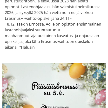
perustutkintoon, ja elokuussa 2023 hän aloitti
opinnot. Lastenohjaajaksi hän valmistui helmikuussa
2026, ja syksyllä 2025 hän vietti noin neljä viikkoa
Erasmus+ -vaihto-opiskelijana 24.11–
18.12. Tsekin Brnossa. Adile on opiston ensimmäinen
lastenohjaajaksi suuntautunut
maahanmuuttajataustainen kasvatus- ja ohjausalan
opiskelija, joka lähti Erasmus-vaihtoon opiskelun
aikana. ”Halusin