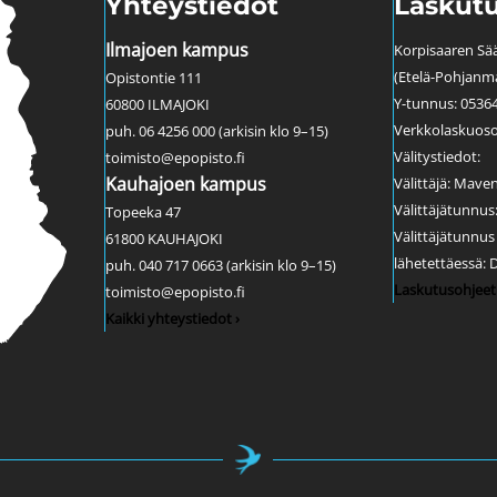
Yhteystiedot
Laskutu
Ilmajoen kampus
Korpisaaren Sää
(Etelä-Pohjanm
Opistontie 111
Y-tunnus: 0536
60800 ILMAJOKI
Verkkolaskuoso
puh. 06 4256 000 (arkisin klo 9–15)
Välitystiedot:
toimisto@epopisto.fi
Kauhajoen kampus
Välittäjä: Mave
Välittäjätunnu
Topeeka 47
Välittäjätunnu
61800 KAUHAJOKI
lähetettäessä:
puh. 040 717 0663 (arkisin klo 9–15)
Laskutusohjeet 
toimisto@epopisto.fi
Kaikki yhteystiedot ›