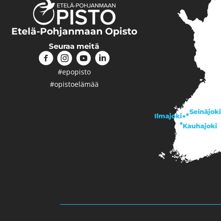
Etelä-Pohjanmaan Opisto
Seuraa meitä
#epopisto
#opistoelämää