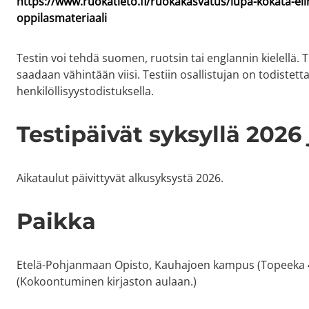
https://www.ruokatieto.fi/ruokakasvatus/lupa-kokata-eli
oppilasmateriaali
Testin voi tehdä suomen, ruotsin tai englannin kielellä. T
saadaan vähintään viisi. Testiin osallistujan on todistetta
henkilöllisyystodistuksella.
Testipäivät syksyllä 2026 
Aikataulut päivittyvät alkusyksystä 2026.
Paikka
Etelä-Pohjanmaan Opisto, Kauhajoen kampus (Topeeka 
(Kokoontuminen kirjaston aulaan.)