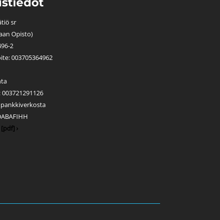
stiedot
tiö sr
aan Opisto)
496-2
ite: 003705364962
nta
s: 003721291126
s pankkiverkosta
 DABAFIHH
[pdf] ›