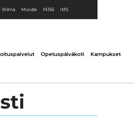
Wilma
Moodle
M365
IMS
joituspalvelut
Opetuspäiväkoti
Kampukset
sti