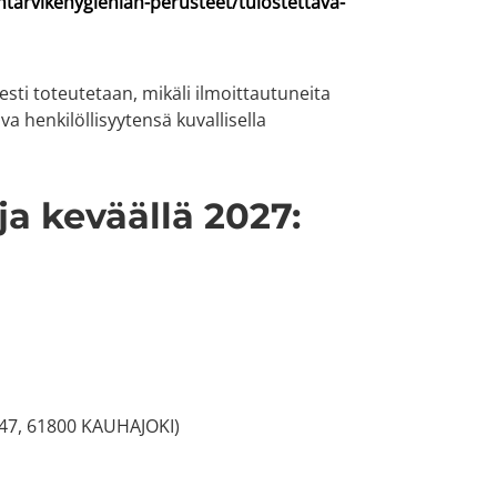
ntarvikehygienian-perusteet/tulostettava-
esti toteutetaan, mikäli ilmoittautuneita
va henkilöllisyytensä kuvallisella
ja keväällä 2027:
47, 61800 KAUHAJOKI)