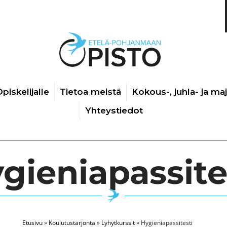
piskelijalle
Tietoa meistä
Kokous-, juhla- ja ma
Yhteystiedot
gieniapassite
Etusivu
»
Koulutustarjonta
»
Lyhytkurssit
»
Hygieniapassitesti