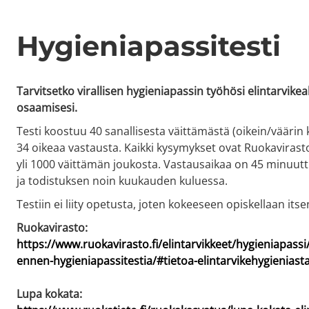
Hygieniapassitesti
Tarvitsetko virallisen hygieniapassin työhösi elintarvikeal
osaamisesi.
Testi koostuu 40 sanallisesta väittämästä (oikein/väärin
34 oikeaa vastausta. Kaikki kysymykset ovat Ruokavirasto
yli 1000 väittämän joukosta. Vastausaikaa on 45 minuutti
ja todistuksen noin kuukauden kuluessa.
Testiin ei liity opetusta, joten kokeeseen opiskellaan its
Ruokavirasto:
https://www.ruokavirasto.fi/elintarvikkeet/hygieniapassi
ennen-hygieniapassitestia/#tietoa-elintarvikehygieniast
Lupa kokata: