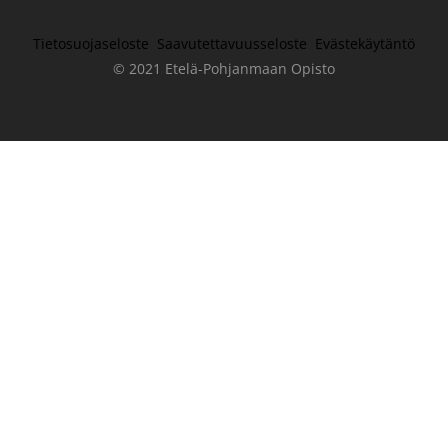
Tietosuojaseloste
Saavutettavuusseloste
Evästekäytäntö
© 2021 Etelä-Pohjanmaan Opisto