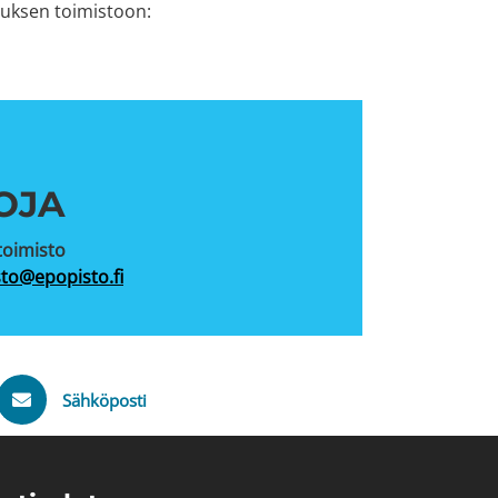
uksen toimistoon:
OJA
toimisto
sto@epopisto.fi
Sähköposti