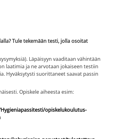
alla? Tule tekemään testi, jolla osoitat
 kysymyksiä). Läpäisyyn vaaditaan vähintään
n laatimia ja ne arvotaan jokaiseen testiin
a. Hyväksytysti suorittaneet saavat passin
enäisesti. Opiskele aiheesta esim:
/Hygieniapassitesti/opiskelukoulutus-
a