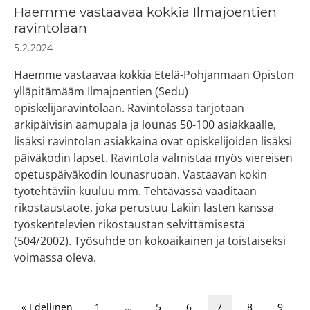
Haemme vastaavaa kokkia Ilmajoentien
ravintolaan
5.2.2024
Haemme vastaavaa kokkia Etelä-Pohjanmaan Opiston
ylläpitämääm Ilmajoentien (Sedu)
opiskelijaravintolaan. Ravintolassa tarjotaan
arkipäivisin aamupala ja lounas 50-100 asiakkaalle,
lisäksi ravintolan asiakkaina ovat opiskelijoiden lisäksi
päiväkodin lapset. Ravintola valmistaa myös viereisen
opetuspäiväkodin lounasruoan. Vastaavan kokin
työtehtäviin kuuluu mm. Tehtävässä vaaditaan
rikostaustaote, joka perustuu Lakiin lasten kanssa
työskentelevien rikostaustan selvittämisestä
(504/2002). Työsuhde on kokoaikainen ja toistaiseksi
voimassa oleva.
« Edellinen
1
…
5
6
7
8
9