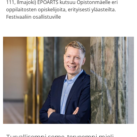
111, Ilmajoki) EPOARTS kutsuu Opistonmäelle eri
oppilaitosten opiskelijoita, erityisesti yläasteilta.
Festivaaliin osallistuville
Turvallisempi some, terveempi mieli –