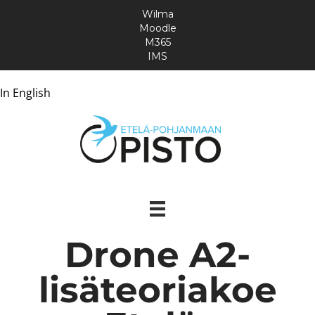
Wilma
Moodle
M365
IMS
In English
Drone A2-
lisäteoriakoe