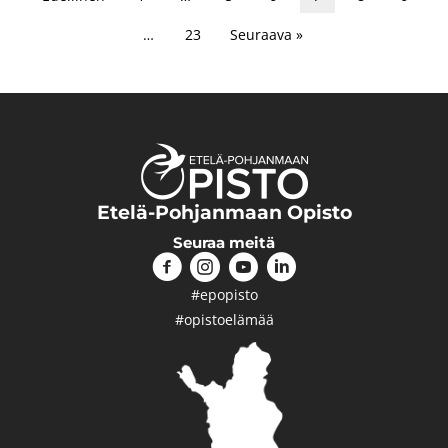
…
23
Seuraava »
Etelä-Pohjanmaan Opisto
Seuraa meitä
#epopisto
#opistoelämää