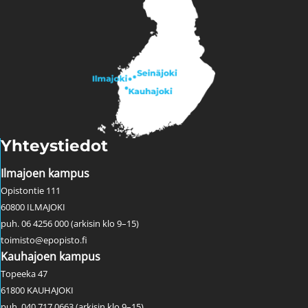
Yhteystiedot
Ilmajoen kampus
Opistontie 111
60800 ILMAJOKI
puh. 06 4256 000 (arkisin klo 9–15)
toimisto@epopisto.fi
Kauhajoen kampus
Topeeka 47
61800 KAUHAJOKI
puh. 040 717 0663 (arkisin klo 9–15)