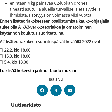
enintään 4 kg painavaa C2-luokan dronea,
tiheästi asutuilla alueilla turvallisella etäisyydellä
ihmisistä. Pätevyys on voimassa viisi vuotta.
Ennen lisäteoriakokeeseen osallistumista kauko-ohjaajalla
tulee olla A1/A3-verkkoteoriakoe ja omatoiminen
käytännön koulutus suoritettuina.
A2-lisäteoriakokeen suorituspäivät keväällä 2022 ovat:
TI 22.2. klo 18.00
TI 15.3. klo 18.00
TI 5.4. klo 18.00
Lue lisää kokeesta ja ilmoittaudu mukaan!
Jaa sivu
𝕏
Uutis­arkisto