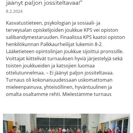
jäänyt paljon jossiteltavaa!”
8.2.2024
Kasvatustieteen, psykologian ja sosiaali- ja
terveysalan opiskelijoiden joukkue KPS vei opiston
salibandymestaruuden. Finaalissa KPS kaatoi opiston
henkilökunnan Palkkaurheilijat lukemin 8-2.
Lääketieteen opintolinjan joukkue sijoittui pronssille.
Voittajat kiittelivät turnauksen hyviä järjestelyjä sekä
toisten joukkueiden ja katsojien luomaa
ottelutunnelmaa. – Ei jäänyt paljon jossiteltavaa.
Turnaus oli kokonaisuudessaan uskomattoman
mieleenpainuva, yhteisöllinen, hyväntuulinen ja
omalta osaltamme rehti. Mielestämme turnaus