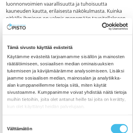
luonnonvoimien vaarallisuutta ja tuhoisuutta
kauneuden kautta, erilaisesta näkökulmasta. Kuinka
pitkälle ihminen on valmis menemään tavoitellakseen
itselleen kauneutta? Mitä siitä syntyy, ja ovatko
Tämä sivusto käyttää evästeitä
Käytämme evästeitä tarjoamamme sisällön ja mainosten
räätälöimiseen, sosiaalisen median ominaisuuksien
tukemiseen ja kävijämäärämme analysoimiseen. Lisäksi
jaamme sosiaalisen median, mainosalan ja analytiikka-
alan kumppaneillemme tietoja siitä, miten käytät
sivustoamme. Kumppanimme voivat yhdistää näitä tietoja
muihin tietoihin, joita olet antanut heille tai joita on kerätty,
kun olet käyttänyt heidän palvelujaan.
Suostumuksen
Välttämätön
valinta