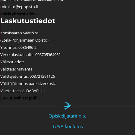
toimisto@epopisto.fi
Kaikki yhteystiedot ›
Laskutustiedot
Korpisaaren Säätiö sr
(Etelä-Pohjanmaan Opisto)
Y-tunnus: 0536496-2
Verkkolaskuosoite: 003705364962
Välitystiedot:
Välittäjä: Maventa
Välittäjätunnus: 003721291126
Välittäjätunnus pankkiverkosta
lähetettäessä: DABAFIHH
Laskutusohjeet [pdf] ›
Opiskelijatarinoita
TUVA-koulutus