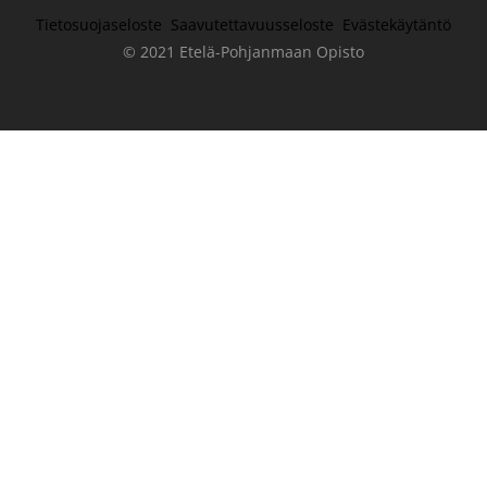
Tietosuojaseloste
Saavutettavuusseloste
Evästekäytäntö
© 2021 Etelä-Pohjanmaan Opisto