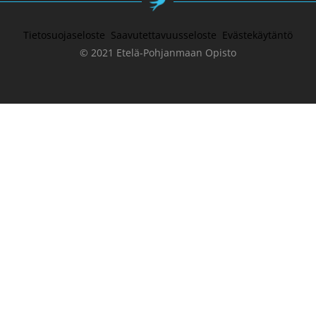
Tietosuojaseloste
Saavutettavuusseloste
Evästekäytäntö
© 2021 Etelä-Pohjanmaan Opisto