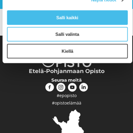
Jaa sivu
Salli kaikki
𝕏
Salli valinta
Kiellä
Etelä-Pohjanmaan Opisto
Seuraa meitä
#epopisto
#opistoelämää