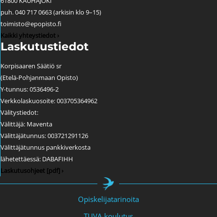
61800 KAUHAJOKI
puh. 040 717 0663 (arkisin klo 9–15)
toimisto@epopisto.fi
Kaikki yhteystiedot ›
Laskutustiedot
Korpisaaren Säätiö sr
(Etelä-Pohjanmaan Opisto)
Y-tunnus: 0536496-2
Verkkolaskuosoite: 003705364962
Välitystiedot:
Välittäjä: Maventa
Välittäjätunnus: 003721291126
Välittäjätunnus pankkiverkosta
lähetettäessä: DABAFIHH
Laskutusohjeet [pdf] ›
Opiskelijatarinoita
TUVA-koulutus