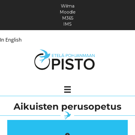
Wilma
Moodle
M365
IMS
In English
Aikuisten perusopetus