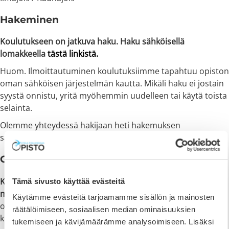
Hakeminen
Koulutukseen on jatkuva haku. Haku sähköisellä
lomakkeella
tästä linkistä.
Huom. Ilmoittautuminen koulutuksiimme tapahtuu opiston
oman sähköisen järjestelmän kautta. Mikäli haku ei jostain
syystä onnistu, yritä myöhemmin uudelleen tai käytä toista
selainta.
Olemme yhteydessä hakijaan heti hakemuksen
saapumisen jälkeen.
Opiskelukustannukset
Koulutus ja asuminen opiston asuntolassa on
Tämä sivusto käyttää evästeitä
maksutonta.
Koulutukseen sisältyy myös maksuton
Käytämme evästeitä tarjoamamme sisällön ja mainosten
opiskelijalounas koulupäivinä. Asuvalle opiskelijalle
räätälöimiseen, sosiaalisen median ominaisuuksien
kuuluvat myös aamupala, päiväkahvi ja päivällinen.
tukemiseen ja kävijämäärämme analysoimiseen. Lisäksi