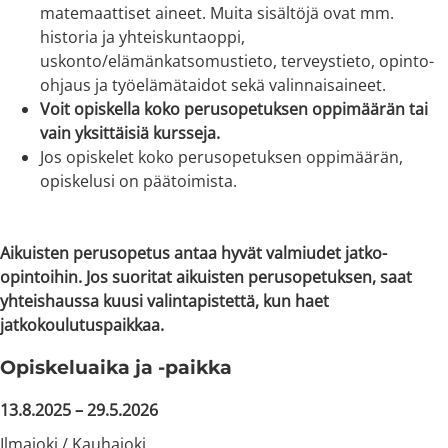
matemaattiset aineet. Muita sisältöjä ovat mm.
historia ja yhteiskuntaoppi,
uskonto/elämänkatsomustieto, terveystieto, opinto-
ohjaus ja työelämätaidot sekä valinnaisaineet.
Voit opiskella koko perusopetuksen oppimäärän tai
vain yksittäisiä kursseja.
Jos opiskelet koko perusopetuksen oppimäärän,
opiskelusi on päätoimista.
Aikuisten perusopetus antaa hyvät valmiudet jatko-
opintoihin. Jos suoritat aikuisten perusopetuksen, saat
yhteishaussa kuusi valintapistettä, kun haet
jatkokoulutuspaikkaa.
Opiskeluaika ja -paikka
13.8.2025 –
29.5.202
6
Ilmajoki / Kauhajoki