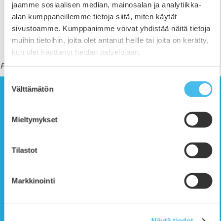
jaamme sosiaalisen median, mainosalan ja analytiikka-
alan kumppaneillemme tietoja siitä, miten käytät
sivustoamme. Kumppanimme voivat yhdistää näitä tietoja
muihin tietoihin, joita olet antanut heille tai joita on kerätty,
kun olet käyttänyt heidän palvelujaan.
Pidätämme oikeuden muutoksiin.
Suostumuksen
Välttämätön
valinta
LISÄTIETOJA
Mieltymykset
Mari Ahokas (vastaava opettaja)
puh.
044 432 5623
tai
mari.ahokas@epopisto.fi
Tilastot
Ilmajoen kampus, toimisto
puh.
06 425 6000
tai
toimisto@epopisto.fi
Markkinointi
Kauhajoen kampus, toimisto
puh.
040 717 0663
tai
toimisto@epopisto.fi
Näytä tiedot