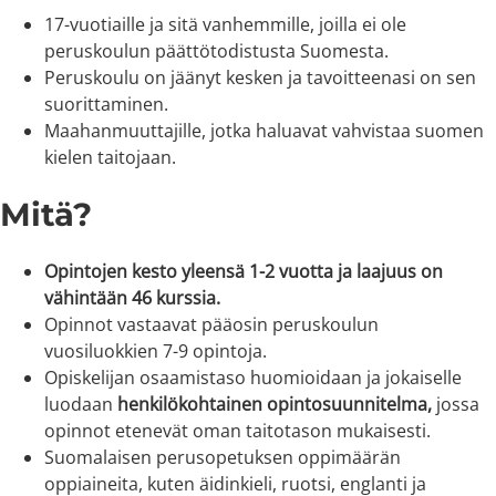
17-vuotiaille ja sitä vanhemmille, joilla ei ole
peruskoulun päättötodistusta Suomesta.
Peruskoulu on jäänyt kesken ja tavoitteenasi on sen
suorittaminen.
Maahanmuuttajille, jotka haluavat vahvistaa suomen
kielen taitojaan.
Mitä?
Opintojen kesto yleensä 1-2 vuotta ja laajuus on
vähintään 46 kurssia.
Opinnot vastaavat pääosin peruskoulun
vuosiluokkien 7-9 opintoja.
Opiskelijan osaamistaso huomioidaan ja jokaiselle
luodaan
henkilökohtainen opintosuunnitelma,
jossa
opinnot etenevät oman taitotason mukaisesti.
Suomalaisen perusopetuksen oppimäärän
oppiaineita, kuten äidinkieli, ruotsi, englanti ja