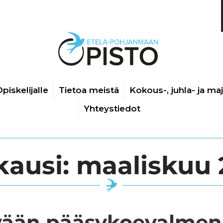
piskelijalle
Tietoa meistä
Kokous-, juhla- ja ma
Yhteystiedot
kausi:
maaliskuu 
ään pääsykoevalmen