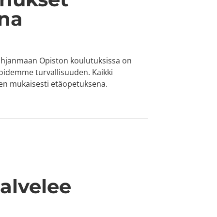
ena
Pohjanmaan Opiston koulutuksissa on
oidemme turvallisuuden. Kaikki
en mukaisesti etäopetuksena.
petuksena
alvelee