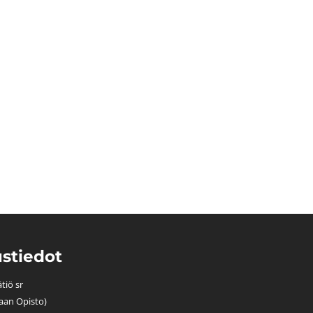
minaari 26.3.2020
stiedot
tiö sr
aan Opisto)