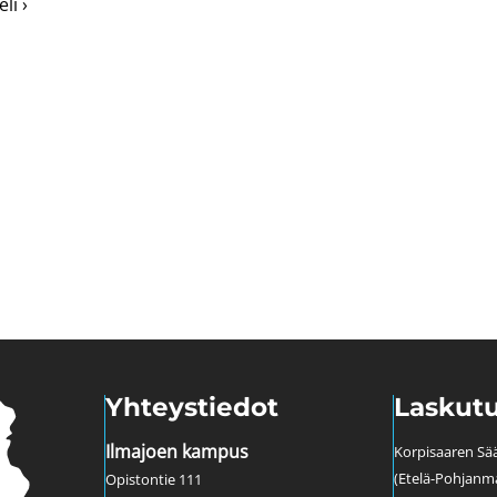
about Maahanmuuttajien väyliä osaksi yhteiskuntaa -se
li ›
Yhteystiedot
Laskutu
Ilmajoen kampus
Korpisaaren Sää
(Etelä-Pohjanm
Opistontie 111