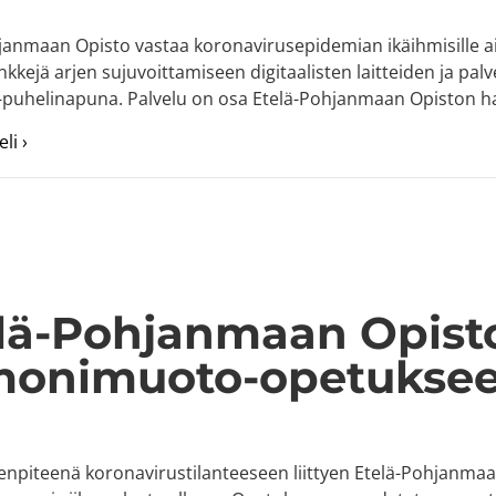
janmaan Opisto vastaa koronavirusepidemian ikäihmisille ai
nkkejä arjen sujuvoittamiseen digitaalisten laitteiden ja palv
i-puhelinapuna. Palvelu on osa Etelä-Pohjanmaan Opiston h
about Digikioski vastaa koronavirusepidemian aiheuttam
li ›
lä-Pohjanmaan Opisto 
monimuoto-opetukse
npiteenä koronavirustilanteeseen liittyen Etelä-Pohjanmaan