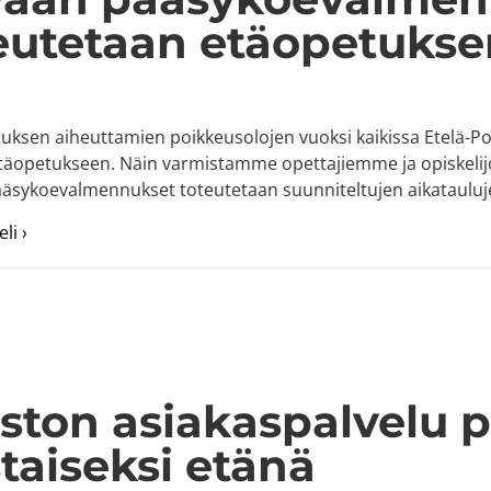
eutetaan etäopetuks
uksen aiheuttamien poikkeusolojen vuoksi kaikissa Etelä-
 etäopetukseen. Näin varmistamme opettajiemme ja opiskelij
äsykoevalmennukset toteutetaan suunniteltujen aikatauluj
about Kevään pääsykoevalmennukset toteutetaan etäo
li ›
ston asiakaspalvelu p
staiseksi etänä