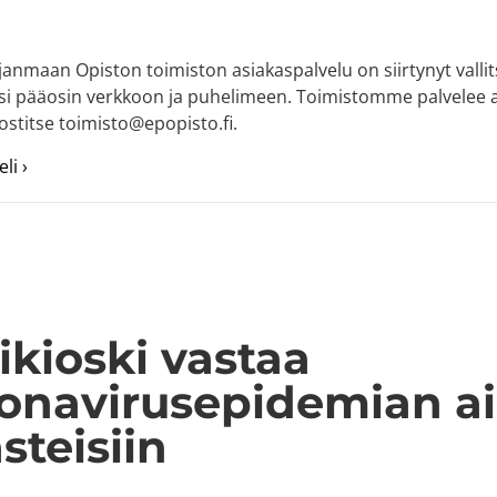
janmaan Opiston toimiston asiakaspalvelu on siirtynyt valli
ksi pääosin verkkoon ja puhelimeen. Toimistomme palvelee ar
ostitse toimisto@epopisto.fi.
about Opiston asiakaspalvelu palvelee toistaiseksi etänä
li ›
ikioski vastaa
onavirusepidemian a
steisiin