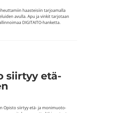
heuttamiin haasteisiin tarjoamalla
eluiden avulla. Apu ja vinkit tarjotaan
allinnoimaa DIGITAITO-hanketta.
iin haasteisiin
siirtyy etä-
en
 Opisto siirtyy etä- ja monimuoto-