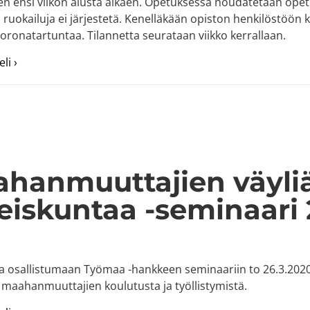
n ensi viikon alusta alkaen. Opetuksessa noudatetaan ope
ä ruokailuja ei järjestetä. Kenelläkään opiston henkilöstöön ku
koronatartuntaa. Tilannetta seurataan viikko kerrallaan.
about Etelä-Pohjanmaan Opisto siirtyy etä- ja monimuo
li ›
hanmuuttajien väyliä
eiskuntaa -seminaari 
a osallistumaan Työmaa -hankkeen seminaariin to 26.3.2020
e maahanmuuttajien koulutusta ja työllistymistä.