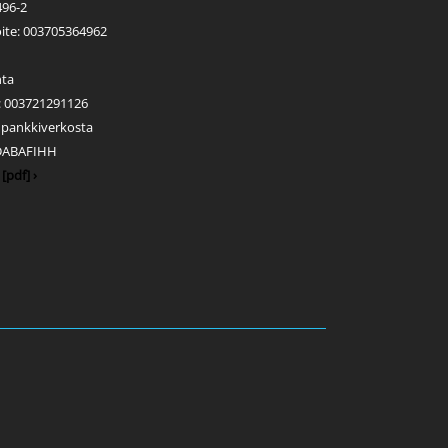
496-2
ite: 003705364962
nta
s: 003721291126
s pankkiverkosta
 DABAFIHH
[pdf] ›