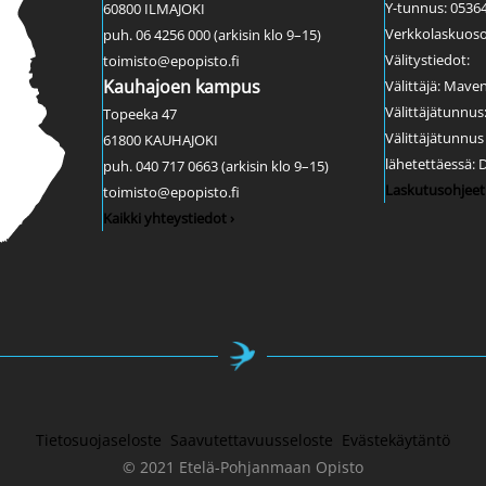
Y-tunnus: 0536
60800 ILMAJOKI
Verkkolaskuoso
puh. 06 4256 000 (arkisin klo 9–15)
Välitystiedot:
toimisto@epopisto.fi
Kauhajoen kampus
Välittäjä: Mave
Välittäjätunnu
Topeeka 47
Välittäjätunnu
61800 KAUHAJOKI
lähetettäessä:
puh. 040 717 0663 (arkisin klo 9–15)
Laskutusohjeet 
toimisto@epopisto.fi
Kaikki yhteystiedot ›
Tietosuojaseloste
Saavutettavuusseloste
Evästekäytäntö
© 2021 Etelä-Pohjanmaan Opisto