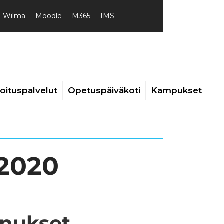
Wilma
Moodle
M365
IMS
joituspalvelut
Opetuspäiväkoti
Kampukset
2020
nukset