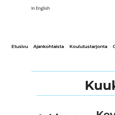
In English
Etusivu
Ajankohtaista
Koulutustarjonta
O
Kuu
Kev