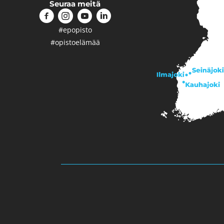
Seuraa meitä
#epopisto
#opistoelämää