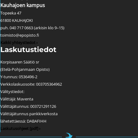
Kauhajoen kampus
Topeeka 47
61800 KAUHAJOKI
puh. 040 717 0663 (arkisin klo 9–15)
toimisto@epopisto.fi
Kaikki yhteystiedot ›
Laskutustiedot
Korpisaaren Säätiö sr
(Etelä-Pohjanmaan Opisto)
Y-tunnus: 0536496-2
Verkkolaskuosoite: 003705364962
Välitystiedot:
Välittäjä: Maventa
Välittäjätunnus: 003721291126
Välittäjätunnus pankkiverkosta
lähetettäessä: DABAFIHH
Laskutusohjeet [pdf] ›