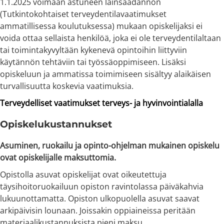
1.1.2025 voimaan astuneen lainsäädännön
(Tutkintokohtaiset terveydentilavaatimukset
ammatillisessa koulutuksessa) mukaan opiskelijaksi ei
voida ottaa sellaista henkilöä, joka ei ole terveydentilaltaan
tai toimintakyvyltään kykenevä opintoihin liittyviin
käytännön tehtäviin tai työssäoppimiseen. Lisäksi
opiskeluun ja ammatissa toimimiseen sisältyy alaikäisen
turvallisuutta koskevia vaatimuksia.
Terveydelliset vaatimukset terveys- ja hyvinvointialalla
Opiskelukustannukset
Asuminen, ruokailu ja opinto-ohjelman mukainen opiskelu
ovat opiskelijalle maksuttomia.
Opistolla asuvat opiskelijat ovat oikeutettuja
täysihoitoruokailuun opiston ravintolassa päiväkahvia
lukuunottamatta. Opiston ulkopuolella asuvat saavat
arkipäivisin lounaan. Joissakin oppiaineissa peritään
materiaalikustannuksista pieni maksu.