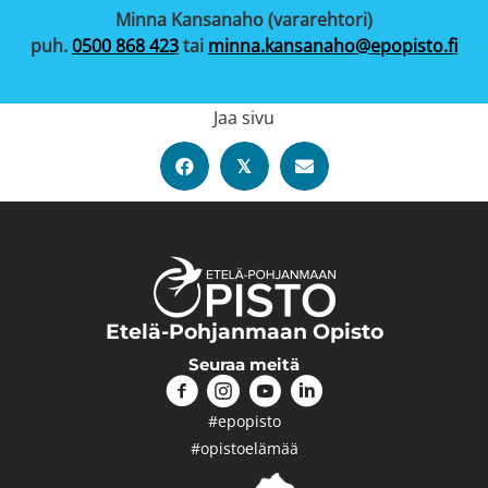
Minna Kansanaho (vararehtori)
puh.
0500 868 423
tai
minna.kansanaho@epopisto.fi
Jaa sivu
𝕏
Etelä-Pohjanmaan Opisto
Seuraa meitä
#epopisto
#opistoelämää