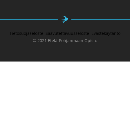
Tietosuojaseloste
Saavutettavuusseloste
Evästekäytäntö
© 2021 Etelä-Pohjanmaan Opisto