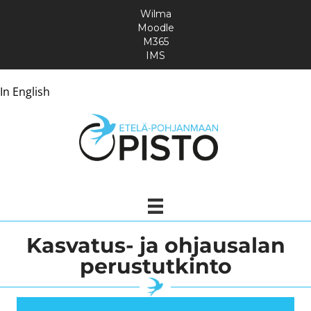
Wilma
Moodle
M365
IMS
In English
Kasvatus- ja ohjausalan
perustutkinto