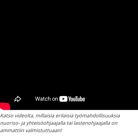
Katso videolta, millaisia erilaisia työmahdollisuuksia
nuoriso- ja yhteisöohjaajalla tai lastenohjaajalla on
ammattiin valmistuttuaan!