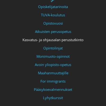
Opiskelijatarinoita
TUVA-koulutus
Opistovuosi
Aikuisten perusopetus
Kasvatus- ja ohjausalan perustutkinto
Opintolinjat
Monimuoto-opinnot
Avoin yliopisto-opetus
Maahanmuuttajille
For immigrants
Pääsykoevalmennukset
Lyhytkurssit