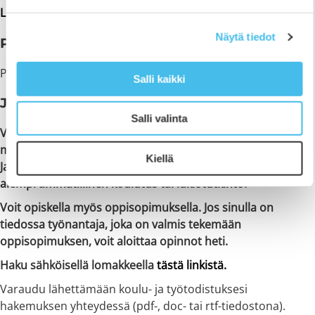
Lisätietoja kasvatus- ja ohjausalan perustutkinnosta
Näytä tiedot
Pääsyvaatimukset
Peruskoulun tai lukion oppimäärä.
Salli kaikki
Jatkuva haku
Salli valinta
Voit hakea jatkuvan haun kautta suoraan oppilaitokseen
milloin tahansa!
Kiellä
Jatkuvan haun kautta voivat hakea mm. henkilöt, joilla on jo
aiempi ammatillinen koulutus tai lukiotutkinto.
Voit opiskella myös oppisopimuksella. Jos sinulla on
tiedossa työnantaja, joka on valmis tekemään
oppisopimuksen, voit aloittaa opinnot heti.
Haku sähköisellä lomakkeella
tästä linkistä.
Varaudu lähettämään koulu- ja työtodistuksesi
hakemuksen yhteydessä (pdf-, doc- tai rtf-tiedostona).