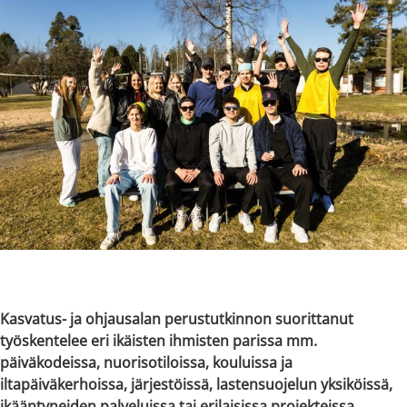
Kasvatus- ja ohjausalan perustutkinnon suorittanut
työskentelee eri ikäisten ihmisten parissa mm.
päiväkodeissa, nuorisotiloissa, kouluissa ja
iltapäiväkerhoissa, järjestöissä, lastensuojelun yksiköissä,
ikääntyneiden palveluissa tai erilaisissa projekteissa.