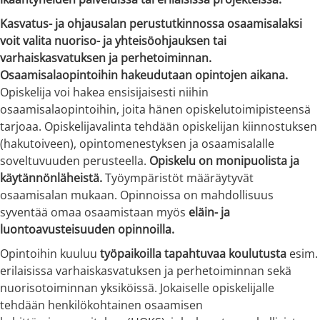
Kasvatus- ja ohjausalan perustutkinnossa osaamisalaksi
voit valita nuoriso- ja yhteisöohjauksen tai
varhaiskasvatuksen ja perhetoiminnan.
Osaamisalaopintoihin hakeudutaan opintojen aikana.
Opiskelija voi hakea ensisijaisesti niihin
osaamisalaopintoihin, joita hänen opiskelutoimipisteensä
tarjoaa. Opiskelijavalinta tehdään opiskelijan kiinnostuksen
(hakutoiveen), opintomenestyksen ja osaamisalalle
soveltuvuuden perusteella.
Opiskelu on monipuolista ja
käytännönläheistä.
Työympäristöt määräytyvät
osaamisalan mukaan. Opinnoissa on mahdollisuus
syventää omaa osaamistaan myös
eläin- ja
luontoavusteisuuden opinnoilla.
Opintoihin kuuluu
työpaikoilla tapahtuvaa koulutusta
esim.
erilaisissa varhaiskasvatuksen ja perhetoiminnan sekä
nuorisotoiminnan yksiköissä. Jokaiselle opiskelijalle
tehdään henkilökohtainen osaamisen