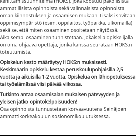
kehittämissuunnitelma (HOKS), joka koostuu pakollisista
ammatillisista opinnoista sekä valinnaisista opinnoista
oman kiinnostuksen ja osaamisen mukaan. Lisäksi sovitaan
oppimisympäristö (esim. oppilaitos, työpaikka, ulkomailla)
sekä se, että miten osaaminen osoitetaan näytössä.
Aikaisempi osaaminen tunnistetaan. Jokaisella opiskelijalla
on oma ohjaava opettaja, jonka kanssa seurataan HOKS:n
toteutumista.
Opiskelun kesto määräytyy HOKS:n mukaisesti.
Keskimäärin opiskelu kestää peruskoulupohjaisilla 2,5
vuotta ja aikuisilla 1-2 vuotta. Opiskelua on lähiopetuksessa
tai työelämässä viisi päivää viikossa.
Tutkinto antaa osaamisalan mukaisen pätevyyden ja
yleisen jatko-opintokelpoisuuden!
Osa opinnoista tunnustetaan korvaavuutena Seinäjoen
ammattikorkeakoulun sosionomikoulutuksessa.