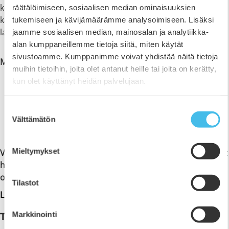
kouluikäisten lasten kanssa. Lastenohjaajan työ on
räätälöimiseen, sosiaalisen median ominaisuuksien
kasvatusta, hoitoa ja huolenpitoa. Ammattinimike on
tukemiseen ja kävijämäärämme analysoimiseen. Lisäksi
lastenohjaaja.
jaamme sosiaalisen median, mainosalan ja analytiikka-
alan kumppaneillemme tietoja siitä, miten käytät
sivustoamme. Kumppanimme voivat yhdistää näitä tietoja
Mahdollisia työpaikkoja:
muihin tietoihin, joita olet antanut heille tai joita on kerätty,
Päiväkodit
kun olet käyttänyt heidän palvelujaan.
Lapsiperheiden kotipalvelut
Varhaiskasvatuksen kerhotoiminta
Suostumuksen
Avoin päiväkoti
Välttämätön
valinta
Varhaiskasvatuksen työtehtävät järjestöissä
Mieltymykset
Varhaiskasvatuksen ja perhetoiminnan opiskelijat pääsevät
harjoittelemaan tulevaa työtään käytännössä jo
opiskeluaikana omassa opetuspäiväkodissamme!
Tilastot
Lue lisää Etelä-Pohjanmaan Opiston opetuspäiväkodista
Markkinointi
Tutkinnon perusteet