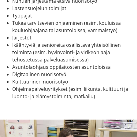
Kuntien järjestämä etsivä nuorisotyö
Lastensuojelun toimijat
Työpajat
Tukea tarvitsevien ohjaaminen (esim. kouluissa
kouluohjaajana tai asuntoloissa, vammaistyö)
Järjestöt
Ikääntyviä ja senioreita osallistava yhteisöllinen
toiminta (esim. hyvinvointi- ja virikeohjaaja
tehostetussa palveluasumisessa)
Asuntolaohjaus oppilaitosten asuntoloissa
Digitaalinen nuorisotyö
Kulttuurinen nuorisotyö
Ohjelmapalveluyritykset (esim. liikunta, kulttuuri ja
luonto- ja elämystoiminta, matkailu)