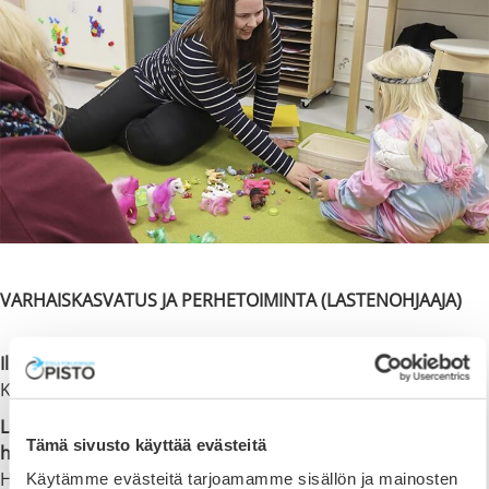
VARHAISKASVATUS JA PERHETOIMINTA (LASTENOHJAAJA)
Ilmajoki
/ Kauhajoki
(Toteutus syksyllä 2026 alkaen myös
Kauhajoen kampuksella!)
Lastenohjaaja työskentelee varhaiskasvatuksen tehtävissä
Tämä sivusto käyttää evästeitä
huolehtimalla lapsen kokonaisvaltaisesta hyvinvoinnista.
Hän voi työskennellä myös erilaisten perheiden ja
Käytämme evästeitä tarjoamamme sisällön ja mainosten