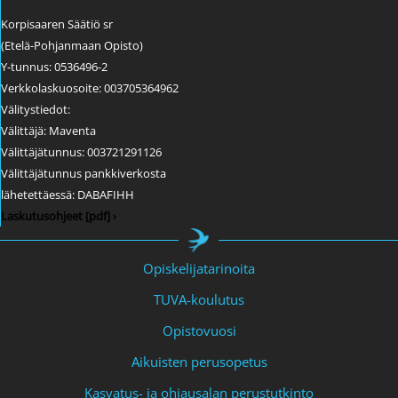
Korpisaaren Säätiö sr
(Etelä-Pohjanmaan Opisto)
Y-tunnus: 0536496-2
Verkkolaskuosoite: 003705364962
Välitystiedot:
Välittäjä: Maventa
Välittäjätunnus: 003721291126
Välittäjätunnus pankkiverkosta
lähetettäessä: DABAFIHH
Laskutusohjeet [pdf] ›
Opiskelijatarinoita
TUVA-koulutus
Opistovuosi
Aikuisten perusopetus
Kasvatus- ja ohjausalan perustutkinto