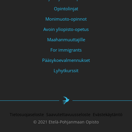
Opintolinjat
Monimuoto-opinnot
Avoin yliopisto-opetus
Maahanmuuttajille
For immigrants
Pääsykoevalmennukset
Lyhytkurssit
Tietosuojaseloste
Saavutettavuusseloste
Evästekäytäntö
© 2021 Etelä-Pohjanmaan Opisto