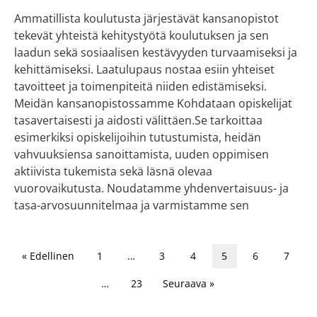
Ammatillista koulutusta järjestävät kansanopistot
tekevät yhteistä kehitystyötä koulutuksen ja sen
laadun sekä sosiaalisen kestävyyden turvaamiseksi ja
kehittämiseksi. Laatulupaus nostaa esiin yhteiset
tavoitteet ja toimenpiteitä niiden edistämiseksi.
Meidän kansanopistossamme Kohdataan opiskelijat
tasavertaisesti ja aidosti välittäen.Se tarkoittaa
esimerkiksi opiskelijoihin tutustumista, heidän
vahvuuksiensa sanoittamista, uuden oppimisen
aktiivista tukemista sekä läsnä olevaa
vuorovaikutusta. Noudatamme yhdenvertaisuus- ja
tasa-arvosuunnitelmaa ja varmistamme sen
« Edellinen
1
…
3
4
5
6
7
…
23
Seuraava »