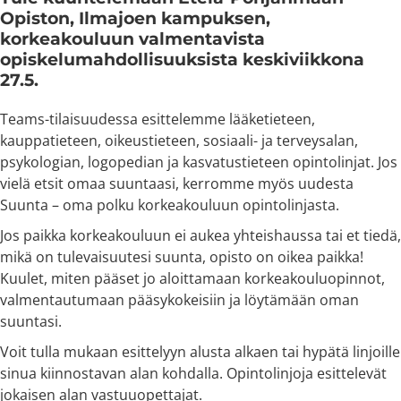
Opiston, Ilmajoen kampuksen,
korkeakouluun valmentavista
opiskelumahdollisuuksista keskiviikkona
27.5.
Teams-tilaisuudessa esittelemme lääketieteen,
kauppatieteen, oikeustieteen, sosiaali- ja terveysalan,
psykologian, logopedian ja kasvatustieteen opintolinjat. Jos
vielä etsit omaa suuntaasi, kerromme myös uudesta
Suunta – oma polku korkeakouluun opintolinjasta.
Jos paikka korkeakouluun ei aukea yhteishaussa tai et tiedä,
mikä on tulevaisuutesi suunta, opisto on oikea paikka!
Kuulet, miten pääset jo aloittamaan korkeakouluopinnot,
valmentautumaan pääsykokeisiin ja löytämään oman
suuntasi.
Voit tulla mukaan esittelyyn alusta alkaen tai hypätä linjoille
sinua kiinnostavan alan kohdalla. Opintolinjoja esittelevät
jokaisen alan vastuuopettajat.