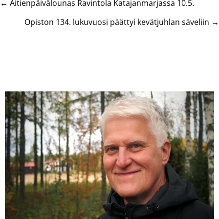
Posts
← Äitienpäivälounas Ravintola Katajanmarjassa 10.5.
navigation
Opiston 134. lukuvuosi päättyi kevätjuhlan säveliin →