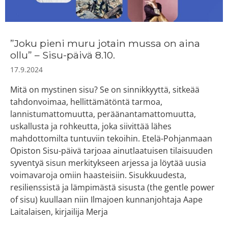
”Joku pieni muru jotain mussa on aina
ollu” – Sisu-päivä 8.10.
17.9.2024
Mitä on mystinen sisu? Se on sinnikkyyttä, sitkeää
tahdonvoimaa, hellittämätöntä tarmoa,
lannistumattomuutta, peräänantamattomuutta,
uskallusta ja rohkeutta, joka siivittää lähes
mahdottomilta tuntuviin tekoihin. Etelä-Pohjanmaan
Opiston Sisu-päivä tarjoaa ainutlaatuisen tilaisuuden
syventyä sisun merkitykseen arjessa ja löytää uusia
voimavaroja omiin haasteisiin. Sisukkuudesta,
resilienssistä ja lämpimästä sisusta (the gentle power
of sisu) kuullaan niin Ilmajoen kunnanjohtaja Aape
Laitalaisen, kirjailija Merja