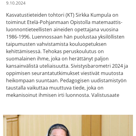
9.10.2024
Kasvatustieteiden tohtori (KT) Sirkka Kumpula on
toiminut Etelä-Pohjanmaan Opistolla matemaattis-
luonnontieteellisten aineiden opettajana vuosina
1986-1996. Luennossaan hän puolustaa yksilöllisten
taipumusten vahvistamista kouluopetuksen
kehittämisessä. Tehokas peruskoulutus on
suomalainen ihme, joka on herättänyt paljon
kansainvälistä uteliaisuutta. Sivistysbarometri 2024 ja
oppimisen seurantatutkimukset viestivät muutosta
heikompaan suuntaan. Pedagogisen uudistamistyön
taustalla vaikuttaa muuttuva tiede, joka on
mekanisoinut ihmisen irti luonnosta. Valistusaate