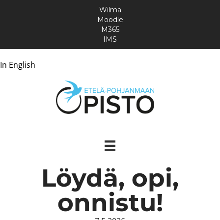
Wilma
Moodle
M365
IMS
In English
Löydä, opi,
onnistu!