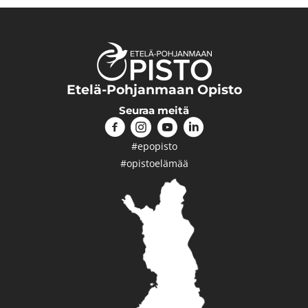
Etelä-Pohjanmaan Opisto
Seuraa meitä
#epopisto
#opistoelämää