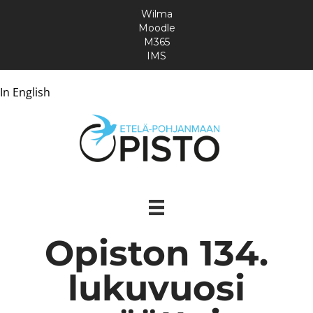
Wilma
Moodle
M365
IMS
In English
Opiston 134.
lukuvuosi