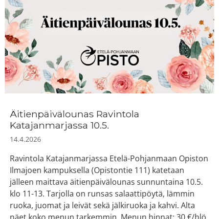
Äitienpäivälounas Ravintola
Katajanmarjassa 10.5.
14.4.2026
Ravintola Katajanmarjassa Etelä-Pohjanmaan Opiston
Ilmajoen kampuksella (Opistontie 111) katetaan
jälleen maittava äitienpäivälounas sunnuntaina 10.5.
klo 11-13. Tarjolla on runsas salaattipöytä, lämmin
ruoka, juomat ja leivät sekä jälkiruoka ja kahvi. Alta
näet koko menun tarkemmin. Menun hinnat: 30 €/hlö