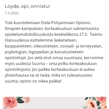
Löydä, opi, onnistu!
7.5.2026
Tule kuuntelemaan Etelä-Pohjanmaan Opiston,
Ilmajoen kampuksen, korkeakouluun valmentavista
opiskelumahdollisuuksista keskiviikkona 27.5. Teams-
tilaisuudessa esittelemme lääketieteen,
kauppatieteen, oikeustieteen, sosiaali- ja terveysalan,
psykologian, logopedian ja kasvatustieteen
opintolinjat. Jos vielä etsit omaa suuntaasi, kerromme
myös uudesta Suunta – oma polku korkeakouluun
opintolinjasta. Jos paikka korkeakouluun ei aukea
yhteishaussa tai et tiedä, mikä on tulevaisuutesi
suunta, opisto on oikea paikka!