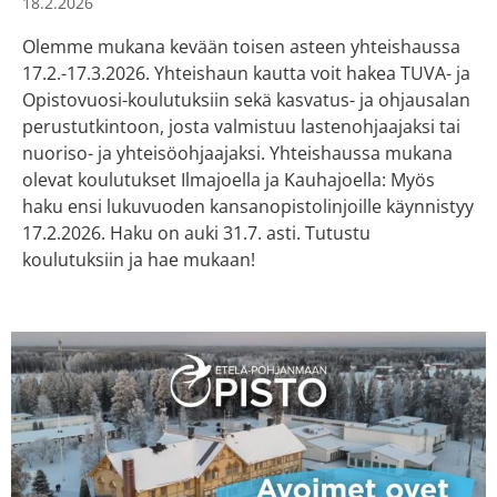
18.2.2026
Olemme mukana kevään toisen asteen yhteishaussa
17.2.-17.3.2026. Yhteishaun kautta voit hakea TUVA- ja
Opistovuosi-koulutuksiin sekä kasvatus- ja ohjausalan
perustutkintoon, josta valmistuu lastenohjaajaksi tai
nuoriso- ja yhteisöohjaajaksi. Yhteishaussa mukana
olevat koulutukset Ilmajoella ja Kauhajoella: Myös
haku ensi lukuvuoden kansanopistolinjoille käynnistyy
17.2.2026. Haku on auki 31.7. asti. Tutustu
koulutuksiin ja hae mukaan!