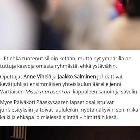
– Et ehkä tuntenut silloin ketään, mutta nyt ympärillä on
tuttuja kasvoja omasta ryhmästä, ehkä ystäviäkin.
Opettajat
Anne Vihelä
ja
Jaakko Salminen
johdattivat
kevätjuhlijat ensimmäisen yhteislaulun äärelle Jenni
Vartiaisen
Missä muruseni on
-kappaleen sanoin ja sävelin.
Myös Päiväkoti Pääskysaaren lapset osallistuivat
juhlaesityksiin ja toivat laululeikin myötä näkyviin sen, mikä
kaikilla ehkäpä jo mielessä siintää – nimittäin kesä.