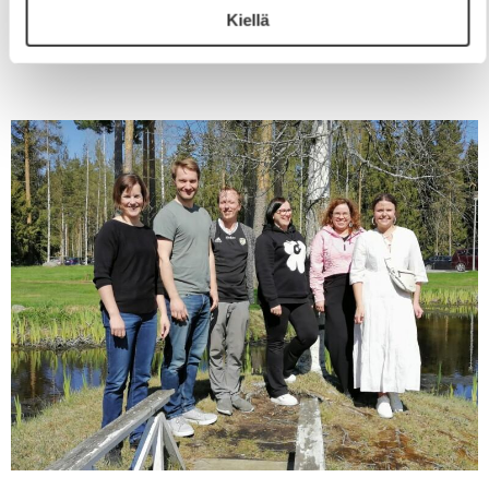
Kiellä
tavoitteen saavuttamiseksi Etelä-Pohjanmaan Opiston
teatterilinja ja Seinäjoen kaupunginteatteri