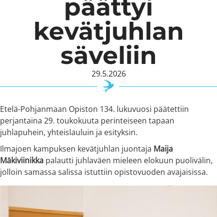
päättyi
kevätjuhlan
säveliin
29.5.2026
Etelä-Pohjanmaan Opiston 134. lukuvuosi päätettiin
perjantaina 29. toukokuuta perinteiseen tapaan
juhlapuhein, yhteislauluin ja esityksin.
Ilmajoen kampuksen kevätjuhlan juontaja
Maija
Mäkiviinikka
palautti juhlaväen mieleen elokuun puolivälin,
jolloin samassa salissa istuttiin opistovuoden avajaisissa.