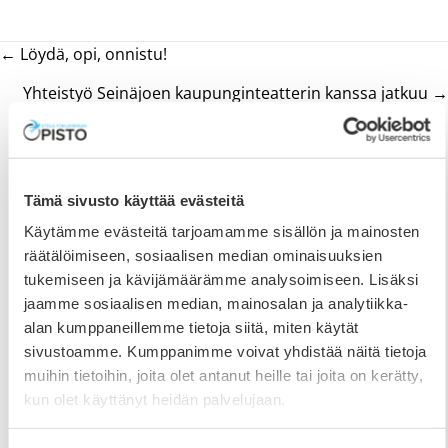
Posts
← Löydä, opi, onnistu!
navigation
Yhteistyö Seinäjoen kaupunginteatterin kanssa jatkuu →
Tämä sivusto käyttää evästeitä
Käytämme evästeitä tarjoamamme sisällön ja mainosten
räätälöimiseen, sosiaalisen median ominaisuuksien
tukemiseen ja kävijämäärämme analysoimiseen. Lisäksi
jaamme sosiaalisen median, mainosalan ja analytiikka-
alan kumppaneillemme tietoja siitä, miten käytät
sivustoamme. Kumppanimme voivat yhdistää näitä tietoja
muihin tietoihin, joita olet antanut heille tai joita on kerätty,
kun olet käyttänyt heidän palvelujaan.