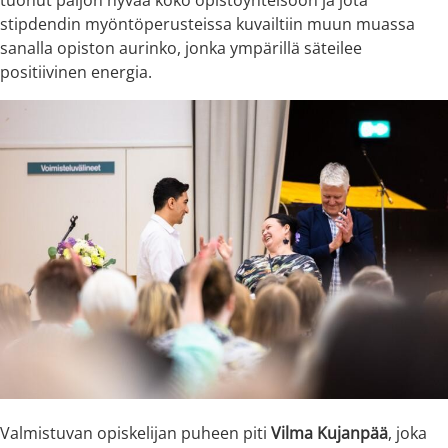
tuonut paljon hyvää koko opistoyhteisöön ja jota
stipdendin myöntöperusteissa kuvailtiin muun muassa
sanalla opiston aurinko, jonka ympärillä säteilee
positiivinen energia.
Valmistuvan opiskelijan puheen piti
Vilma Kujanpää
, joka