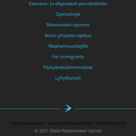
Kasvatus- ja ohjausalan perustutkinto
Opintolinjat
Monimuoto-opinnot
Avoin yliopisto-opetus
Maahanmuuttajille
For immigrants
Pääsykoevalmennukset
Lyhytkurssit
Tietosuojaseloste
Saavutettavuusseloste
Evästekäytäntö
© 2021 Etelä-Pohjanmaan Opisto