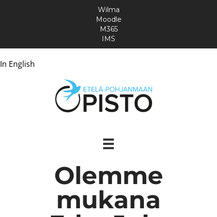
Wilma
Moodle
M365
IMS
In English
Olemme
mukana