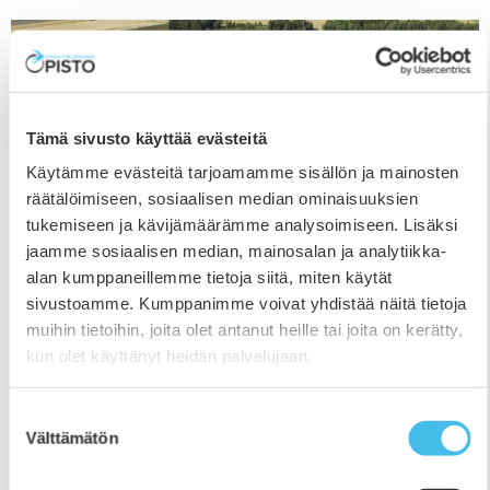
Tämä sivusto käyttää evästeitä
Käytämme evästeitä tarjoamamme sisällön ja mainosten
räätälöimiseen, sosiaalisen median ominaisuuksien
tukemiseen ja kävijämäärämme analysoimiseen. Lisäksi
jaamme sosiaalisen median, mainosalan ja analytiikka-
alan kumppaneillemme tietoja siitä, miten käytät
sivustoamme. Kumppanimme voivat yhdistää näitä tietoja
muihin tietoihin, joita olet antanut heille tai joita on kerätty,
kun olet käyttänyt heidän palvelujaan.
OKM hyväksyi Kauhajoen Opiston
liittymisen Etelä-Pohjanmaan Opistoon
Suostumuksen
28.10.2024
Välttämätön
valinta
Opetus- ja kulttuuriministeriö on hyväksynyt