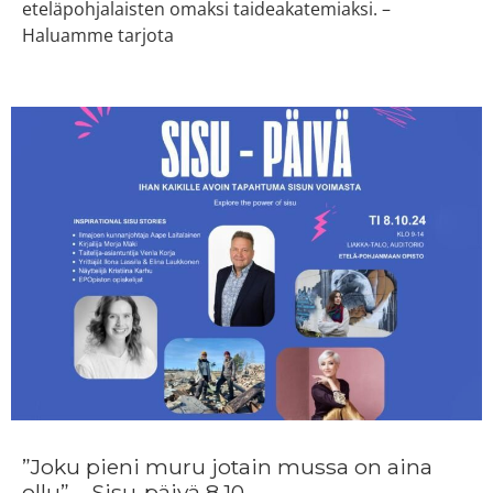
eteläpohjalaisten omaksi taideakatemiaksi. –
Haluamme tarjota
”Joku pieni muru jotain mussa on aina
ollu” – Sisu-päivä 8.10.