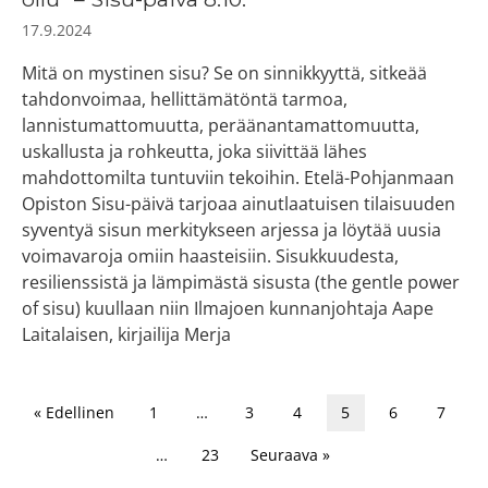
17.9.2024
Mitä on mystinen sisu? Se on sinnikkyyttä, sitkeää
tahdonvoimaa, hellittämätöntä tarmoa,
lannistumattomuutta, peräänantamattomuutta,
uskallusta ja rohkeutta, joka siivittää lähes
mahdottomilta tuntuviin tekoihin. Etelä-Pohjanmaan
Opiston Sisu-päivä tarjoaa ainutlaatuisen tilaisuuden
syventyä sisun merkitykseen arjessa ja löytää uusia
voimavaroja omiin haasteisiin. Sisukkuudesta,
resilienssistä ja lämpimästä sisusta (the gentle power
of sisu) kuullaan niin Ilmajoen kunnanjohtaja Aape
Laitalaisen, kirjailija Merja
« Edellinen
1
…
3
4
5
6
7
…
23
Seuraava »