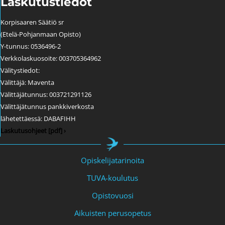
Laskutustiedot
Korpisaaren Säätiö sr
(Etelä-Pohjanmaan Opisto)
Y-tunnus: 0536496-2
Verkkolaskuosoite: 003705364962
Välitystiedot:
Välittäjä: Maventa
Välittäjätunnus: 003721291126
Välittäjätunnus pankkiverkosta
lähetettäessä: DABAFIHH
Laskutusohjeet [pdf] ›
Opiskelijatarinoita
TUVA-koulutus
Opistovuosi
Aikuisten perusopetus