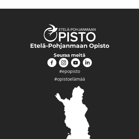
Etelä-Pohjanmaan Opisto
Seuraa meitä
#epopisto
#opistoelämää