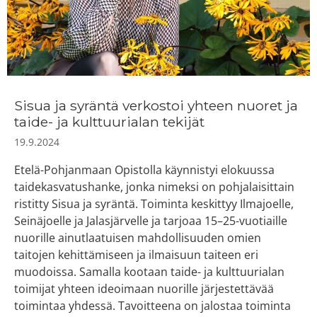
Sisua ja syräntä verkostoi yhteen nuoret ja
taide- ja kulttuurialan tekijät
19.9.2024
Etelä-Pohjanmaan Opistolla käynnistyi elokuussa
taidekasvatushanke, jonka nimeksi on pohjalaisittain
ristitty Sisua ja syräntä. Toiminta keskittyy Ilmajoelle,
Seinäjoelle ja Jalasjärvelle ja tarjoaa 15–25-vuotiaille
nuorille ainutlaatuisen mahdollisuuden omien
taitojen kehittämiseen ja ilmaisuun taiteen eri
muodoissa. Samalla kootaan taide- ja kulttuurialan
toimijat yhteen ideoimaan nuorille järjestettävää
toimintaa yhdessä. Tavoitteena on jalostaa toiminta