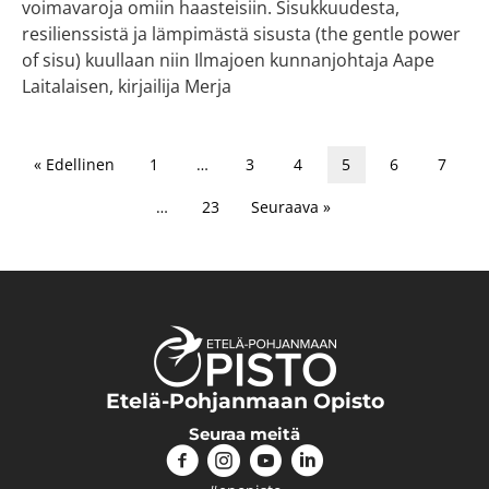
voimavaroja omiin haasteisiin. Sisukkuudesta,
resilienssistä ja lämpimästä sisusta (the gentle power
of sisu) kuullaan niin Ilmajoen kunnanjohtaja Aape
Laitalaisen, kirjailija Merja
« Edellinen
1
…
3
4
5
6
7
…
23
Seuraava »
Etelä-Pohjanmaan Opisto
Seuraa meitä