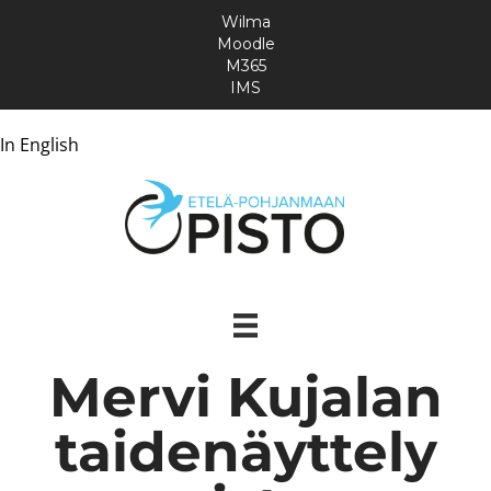
Wilma
Moodle
M365
IMS
In English
Mervi Kujalan
taidenäyttely