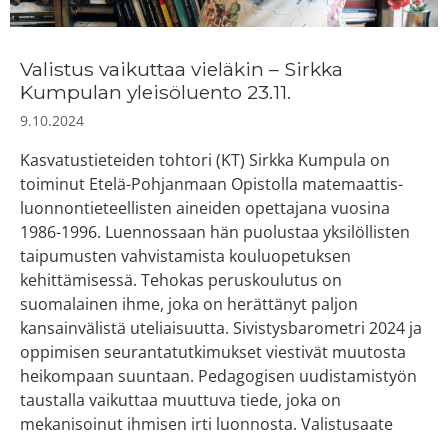
Valistus vaikuttaa vieläkin – Sirkka
Kumpulan yleisöluento 23.11.
9.10.2024
Kasvatustieteiden tohtori (KT) Sirkka Kumpula on
toiminut Etelä-Pohjanmaan Opistolla matemaattis-
luonnontieteellisten aineiden opettajana vuosina
1986-1996. Luennossaan hän puolustaa yksilöllisten
taipumusten vahvistamista kouluopetuksen
kehittämisessä. Tehokas peruskoulutus on
suomalainen ihme, joka on herättänyt paljon
kansainvälistä uteliaisuutta. Sivistysbarometri 2024 ja
oppimisen seurantatutkimukset viestivät muutosta
heikompaan suuntaan. Pedagogisen uudistamistyön
taustalla vaikuttaa muuttuva tiede, joka on
mekanisoinut ihmisen irti luonnosta. Valistusaate