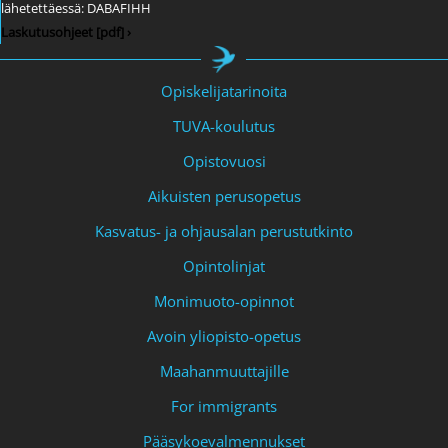
lähetettäessä: DABAFIHH
Laskutusohjeet [pdf] ›
Opiskelijatarinoita
TUVA-koulutus
Opistovuosi
Aikuisten perusopetus
Kasvatus- ja ohjausalan perustutkinto
Opintolinjat
Monimuoto-opinnot
Avoin yliopisto-opetus
Maahanmuuttajille
For immigrants
Pääsykoevalmennukset