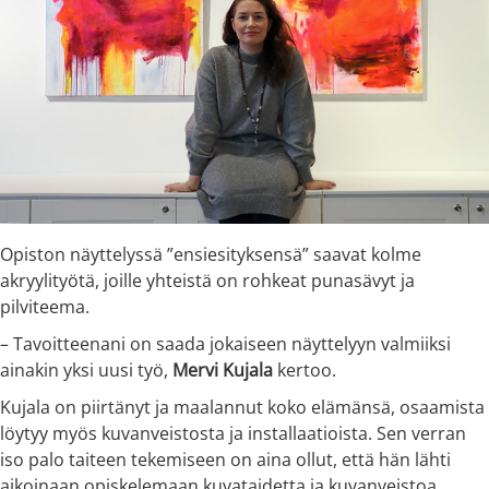
Opiston näyttelyssä ”ensiesityksensä” saavat kolme
akryylityötä, joille yhteistä on rohkeat punasävyt ja
pilviteema.
– Tavoitteenani on saada jokaiseen näyttelyyn valmiiksi
ainakin yksi uusi työ,
Mervi Kujala
kertoo.
Kujala on piirtänyt ja maalannut koko elämänsä, osaamista
löytyy myös kuvanveistosta ja installaatioista. Sen verran
iso palo taiteen tekemiseen on aina ollut, että hän lähti
aikoinaan opiskelemaan kuvataidetta ja kuvanveistoa