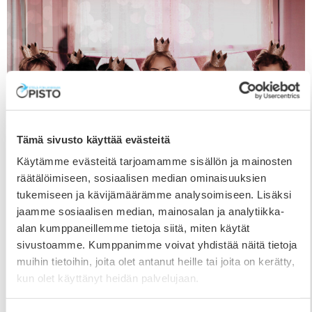
Tämä sivusto käyttää evästeitä
Käytämme evästeitä tarjoamamme sisällön ja mainosten
räätälöimiseen, sosiaalisen median ominaisuuksien
tukemiseen ja kävijämäärämme analysoimiseen. Lisäksi
jaamme sosiaalisen median, mainosalan ja analytiikka-
Tanssiteos Kudos ja kohtauksia Tšehovin
alan kumppaneillemme tietoja siitä, miten käytät
Kirsikkatarhasta esityksessä 26.-28.11.
sivustoamme. Kumppanimme voivat yhdistää näitä tietoja
13.11.2024
muihin tietoihin, joita olet antanut heille tai joita on kerätty,
kun olet käyttänyt heidän palvelujaan.
Etelä-Pohjanmaan Opiston teatteri- ja tanssilinjan
syksyn esityksessä nähdään nykytanssiteos ”Kudos”