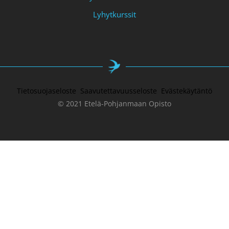
Lyhytkurssit
Tietosuojaseloste
Saavutettavuusseloste
Evästekäytäntö
© 2021 Etelä-Pohjanmaan Opisto