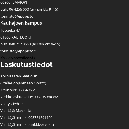
60800 ILMAJOKI
puh. 06 4256 000 (arkisin klo 9–15)
toimisto@epopisto.fi
Kauhajoen kampus
Topeeka 47
61800 KAUHAJOKI
puh. 040 717 0663 (arkisin klo 9–15)
toimisto@epopisto.fi
Kaikki yhteystiedot ›
Laskutustiedot
Korpisaaren Säätiö sr
(Etelä-Pohjanmaan Opisto)
Y-tunnus: 0536496-2
Verkkolaskuosoite: 003705364962
Välitystiedot:
Välittäjä: Maventa
Välittäjätunnus: 003721291126
Välittäjätunnus pankkiverkosta