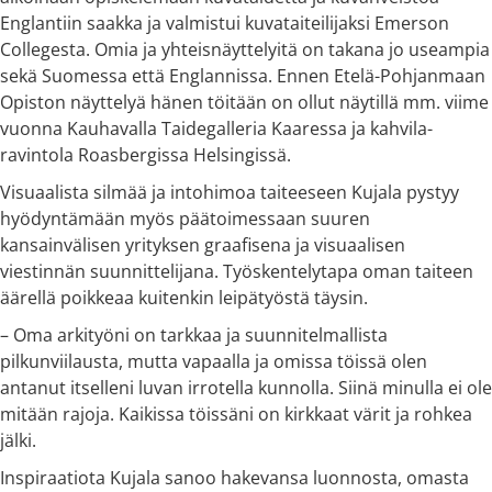
Englantiin saakka ja valmistui kuvataiteilijaksi Emerson
Collegesta. Omia ja yhteisnäyttelyitä on takana jo useampia
sekä Suomessa että Englannissa. Ennen Etelä-Pohjanmaan
Opiston näyttelyä hänen töitään on ollut näytillä mm. viime
vuonna Kauhavalla Taidegalleria Kaaressa ja kahvila-
ravintola Roasbergissa Helsingissä.
Visuaalista silmää ja intohimoa taiteeseen Kujala pystyy
hyödyntämään myös päätoimessaan suuren
kansainvälisen yrityksen graafisena ja visuaalisen
viestinnän suunnittelijana. Työskentelytapa oman taiteen
äärellä poikkeaa kuitenkin leipätyöstä täysin.
– Oma arkityöni on tarkkaa ja suunnitelmallista
pilkunviilausta, mutta vapaalla ja omissa töissä olen
antanut itselleni luvan irrotella kunnolla. Siinä minulla ei ole
mitään rajoja. Kaikissa töissäni on kirkkaat värit ja rohkea
jälki.
Inspiraatiota Kujala sanoo hakevansa luonnosta, omasta