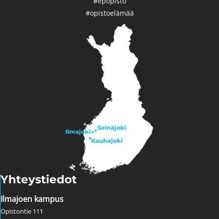
#epopisto
#opistoelämää
Yhteystiedot
Ilmajoen kampus
Opistontie 111