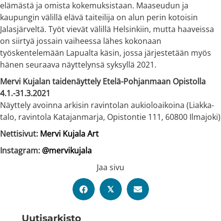
elämästä ja omista kokemuksistaan. Maaseudun ja
kaupungin välillä elävä taiteilija on alun perin kotoisin
Jalasjärveltä. Työt vievät välillä Helsinkiin, mutta haaveissa
on siirtyä jossain vaiheessa lähes kokonaan
työskentelemään Lapualta käsin, jossa järjestetään myös
hänen seuraava näyttelynsä syksyllä 2021.
Mervi Kujalan taidenäyttely Etelä-Pohjanmaan Opistolla
4.1.-31.3.2021
Näyttely avoinna arkisin ravintolan aukioloaikoina (Liakka-
talo, ravintola Katajanmarja, Opistontie 111, 60800 Ilmajoki)
Nettisivut:
Mervi Kujala Art
Instagram:
@mervikujala
Jaa sivu
𝕏
Uutis­arkisto