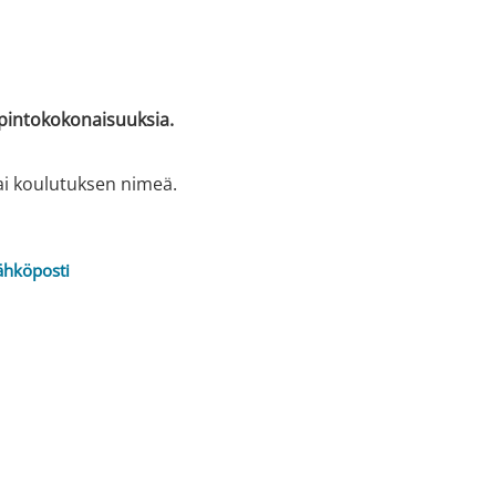
opintokokonaisuuksia.
ai koulutuksen nimeä.
ähköposti