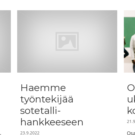
Haemme
O
työntekijää
u
sotetalli-
k
hankkeeseen
21.
23.9.2022
Osa