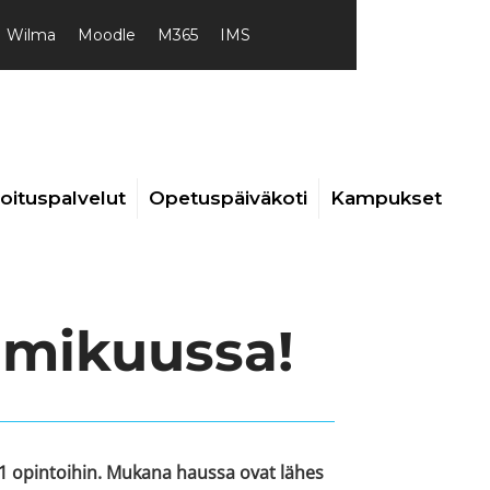
Wilma
Moodle
M365
IMS
joituspalvelut
Opetuspäiväkoti
Kampukset
mmikuussa!
1 opintoihin. Mukana haussa ovat lähes