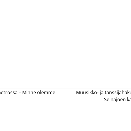
a metrossa – Minne olemme
Muusikko- ja tanssijaha
Seinäjoen k