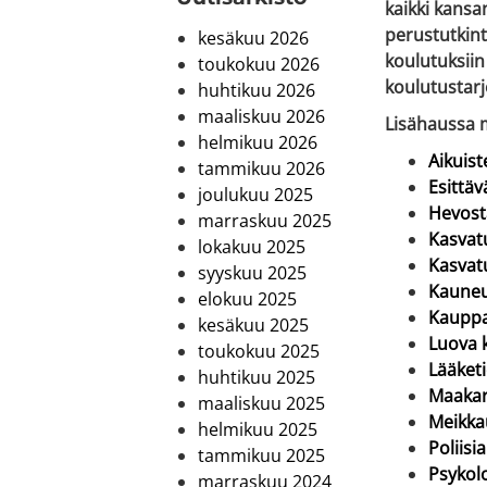
kaikki kansa
perustutkint
kesäkuu 2026
koulutuksiin
toukokuu 2026
koulutustar
huhtikuu 2026
maaliskuu 2026
Lisähaussa m
helmikuu 2026
Aikuis
tammikuu 2026
Esittäv
joulukuu 2025
Hevost
marraskuu 2025
Kasvatu
lokakuu 2025
Kasvat
syyskuu 2025
Kaune
elokuu 2025
Kauppa
kesäkuu 2025
Luova k
toukokuu 2025
Lääketi
huhtikuu 2025
Maakari
maaliskuu 2025
Meikka
helmikuu 2025
Poliisia
tammikuu 2025
Psykol
marraskuu 2024