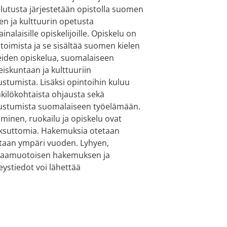
lutusta järjestetään opistolla suomen
len ja kulttuurin opetusta
ainalaisille opiskelijoille. Opiskelu on
toimista ja se sisältää suomen kielen
eiden opiskelua, suomalaiseen
eiskuntaan ja kulttuuriin
ustumista. Lisäksi opintoihin kuluu
kilökohtaista ohjausta sekä
ustumista suomalaiseen työelämään.
minen, ruokailu ja opiskelu ovat
suttomia. Hakemuksia otetaan
taan ympäri vuoden. Lyhyen,
aamuotoisen hakemuksen ja
eystiedot voi lähettää