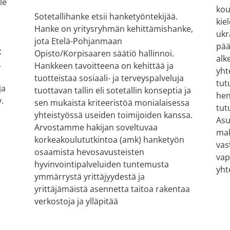
le
kou
Sotetallihanke etsii hanketyöntekijää.
kie
Hanke on yritysryhmän kehittämishanke,
ukr
jota Etelä-Pohjanmaan
pää
:
Opisto/Korpisaaren säätiö hallinnoi.
alk
,
Hankkeen tavoitteena on kehittää ja
yht
tuotteistaa sosiaali- ja terveyspalveluja
tut
ja
tuottavan tallin eli sotetallin konseptia ja
hen
.
sen mukaista kriteeristöä monialaisessa
tut
yhteistyössä useiden toimijoiden kanssa.
Asu
Arvostamme hakijan soveltuvaa
mak
korkeakoulututkintoa (amk) hanketyön
vas
osaamista hevosavusteisten
vap
hyvinvointipalveluiden tuntemusta
yht
ymmärrystä yrittäjyydestä ja
yrittäjämäistä asennetta taitoa rakentaa
verkostoja ja ylläpitää