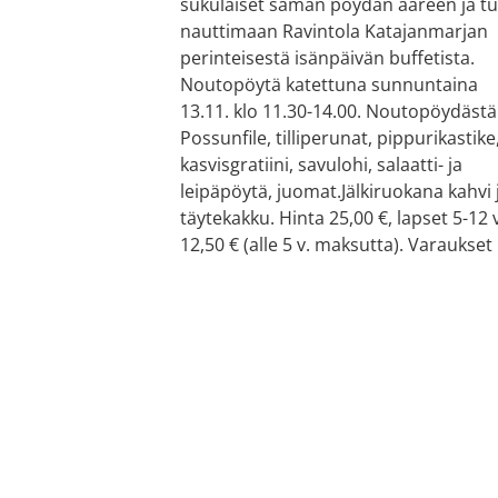
sukulaiset saman pöydän ääreen ja tu
nauttimaan Ravintola Katajanmarjan
perinteisestä isänpäivän buffetista.
Noutopöytä katettuna sunnuntaina
13.11. klo 11.30-14.00. Noutopöydästä
Possunfile, tilliperunat, pippurikastike
kasvisgratiini, savulohi, salaatti- ja
leipäpöytä, juomat.Jälkiruokana kahvi 
täytekakku. Hinta 25,00 €, lapset 5-12 v
12,50 € (alle 5 v. maksutta). Varaukset