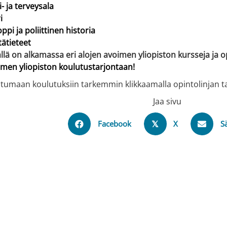
i- ja terveysala
i
oppi ja poliittinen historia
tätieteet
ällä on alkamassa eri alojen avoimen yliopiston kursseja ja 
men yliopiston koulutustarjontaan!
tumaan koulutuksiin tarkemmin klikkaamalla opintolinjan t
Jaa sivu
Facebook
X
S
𝕏