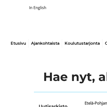
In English
Etusivu
Ajankohtaista
Koulutustarjonta
O
Hae nyt, 
Etelä-Pohja
Uutis­arkisto