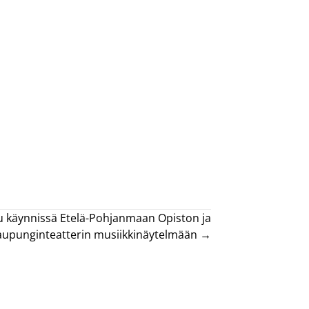
ku käynnissä Etelä-Pohjanmaan Opiston ja
aupunginteatterin musiikkinäytelmään →