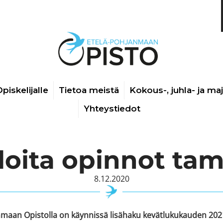
piskelijalle
Tietoa meistä
Kokous-, juhla- ja ma
Yhteystiedot
aloita opinnot ta
8.12.2020
nmaan Opistolla on käynnissä lisähaku kevätlukukauden 202