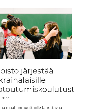
pisto järjestää
krainalaisille
otoutumiskoulutusta
9.2022
na maahanmuuttajille tarjottavaa