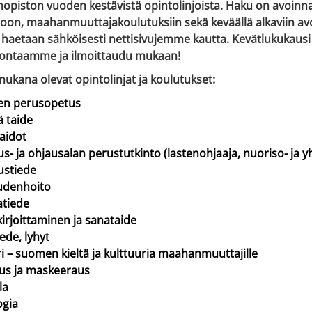
nopiston vuoden kestävistä opintolinjoista. Haku on avoinn
oon, maahanmuuttajakoulutuksiin sekä keväällä alkaviin avo
 haetaan sähköisesti nettisivujemme kautta. Kevätlukukausi
jontaamme ja ilmoittaudu mukaan!
ukana olevat opintolinjat ja koulutukset:
ten perusopetus
ä taide
aidot
s- ja ohjausalan perustutkinto (lastenohjaaja, nuoriso- ja y
ustiede
udenhoito
tiede
irjoittaminen ja sanataide
ede, lyhyt
 – suomen kieltä ja kulttuuria maahanmuuttajille
us ja maskeeraus
la
ogia