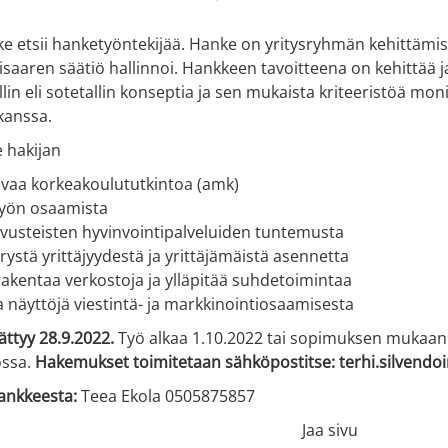
ke etsii hanketyöntekijää. Hanke on yritysryhmän kehittäm
saaren säätiö hallinnoi. Hankkeen tavoitteena on kehittää ja 
llin eli sotetallin konseptia ja sen mukaista kriteeristöä mo
kanssa.
 hakijan
uvaa korkeakoulututkintoa (amk)
yön osaamista
vusteisten hyvinvointipalveluiden tuntemusta
stä yrittäjyydestä ja yrittäjämäistä asennetta
rakentaa verkostoja ja ylläpitää suhdetoimintaa
 näyttöjä viestintä- ja markkinointiosaamisesta
ttyy 28.9.2022.
Työ alkaa 1.10.2022 tai sopimuksen muka
ssa.
Hakemukset toimitetaan sähköpostitse: terhi.silvendo
hankkeesta:
Teea Ekola 0505875857
Jaa sivu