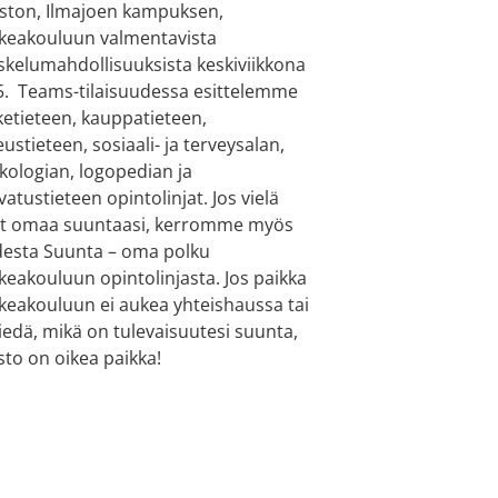
ston, Ilmajoen kampuksen,
keakouluun valmentavista
skelumahdollisuuksista keskiviikkona
5. Teams-tilaisuudessa esittelemme
ketieteen, kauppatieteen,
eustieteen, sosiaali- ja terveysalan,
kologian, logopedian ja
vatustieteen opintolinjat. Jos vielä
it omaa suuntaasi, kerromme myös
esta Suunta – oma polku
keakouluun opintolinjasta. Jos paikka
keakouluun ei aukea yhteishaussa tai
tiedä, mikä on tulevaisuutesi suunta,
sto on oikea paikka!