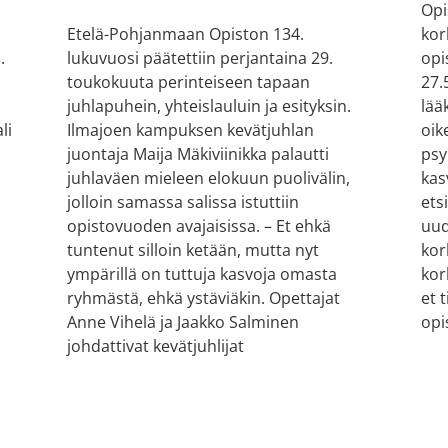
Opi
kor
n
Etelä-Pohjanmaan Opiston 134.
opi
.
lukuvuosi päätettiin perjantaina 29.
27.
toukokuuta perinteiseen tapaan
lää
juhlapuhein, yhteislauluin ja esityksin.
oik
li
Ilmajoen kampuksen kevätjuhlan
psy
juontaja Maija Mäkiviinikka palautti
kas
juhlaväen mieleen elokuun puolivälin,
ets
jolloin samassa salissa istuttiin
uud
opistovuoden avajaisissa. – Et ehkä
kor
tuntenut silloin ketään, mutta nyt
kor
ympärillä on tuttuja kasvoja omasta
et 
ryhmästä, ehkä ystäviäkin. Opettajat
opi
Anne Vihelä ja Jaakko Salminen
johdattivat kevätjuhlijat