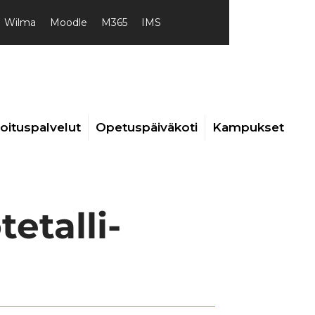
Wilma
Moodle
M365
IMS
joituspalvelut
Opetuspäiväkoti
Kampukset
etalli-