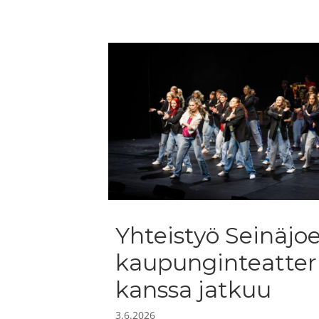
Yhteistyö Seinäjo
kaupunginteatter
kanssa jatkuu
3.6.2026