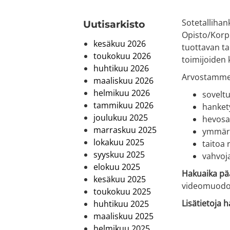
Sotetallihan
Uutis­arkisto
Opisto/Korpi
kesäkuu 2026
tuottavan ta
toukokuu 2026
toimijoiden 
huhtikuu 2026
Arvostamme
maaliskuu 2026
helmikuu 2026
sovelt
tammikuu 2026
hanket
joulukuu 2025
hevosa
marraskuu 2025
ymmärry
lokakuu 2025
taitoa 
syyskuu 2025
vahvoja
elokuu 2025
Hakuaika pää
kesäkuu 2025
videomuodo
toukokuu 2025
Lisätietoja 
huhtikuu 2025
maaliskuu 2025
helmikuu 2025