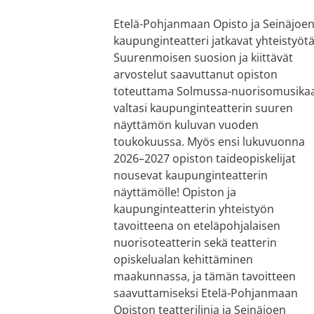
Etelä-Pohjanmaan Opisto ja Seinäjoe
kaupunginteatteri jatkavat yhteistyötä
Suurenmoisen suosion ja kiittävät
arvostelut saavuttanut opiston
toteuttama Solmussa-nuorisomusikaa
valtasi kaupunginteatterin suuren
näyttämön kuluvan vuoden
toukokuussa. Myös ensi lukuvuonna
2026–2027 opiston taideopiskelijat
nousevat kaupunginteatterin
näyttämölle! Opiston ja
kaupunginteatterin yhteistyön
tavoitteena on eteläpohjalaisen
nuorisoteatterin sekä teatterin
opiskelualan kehittäminen
maakunnassa, ja tämän tavoitteen
saavuttamiseksi Etelä-Pohjanmaan
Opiston teatterilinja ja Seinäjoen