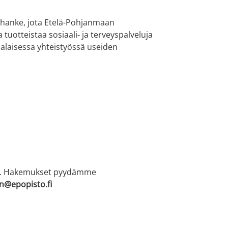
ishanke, jota Etelä-Pohjanmaan
tuotteistaa sosiaali- ja terveyspalveluja
nialaisessa yhteistyössä useiden
an. Hakemukset pyydämme
in@epopisto.fi