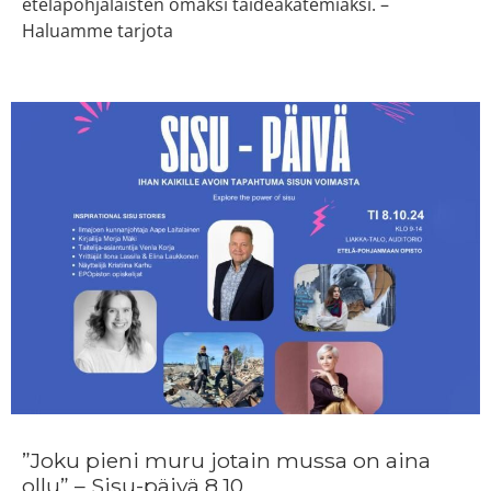
eteläpohjalaisten omaksi taideakatemiaksi. –
Haluamme tarjota
”Joku pieni muru jotain mussa on aina
ollu” – Sisu-päivä 8.10.