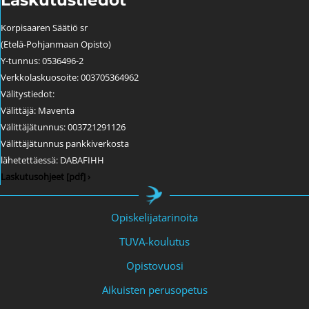
Laskutustiedot
Korpisaaren Säätiö sr
(Etelä-Pohjanmaan Opisto)
Y-tunnus: 0536496-2
Verkkolaskuosoite: 003705364962
Välitystiedot:
Välittäjä: Maventa
Välittäjätunnus: 003721291126
Välittäjätunnus pankkiverkosta
lähetettäessä: DABAFIHH
Laskutusohjeet [pdf] ›
Opiskelijatarinoita
TUVA-koulutus
Opistovuosi
Aikuisten perusopetus