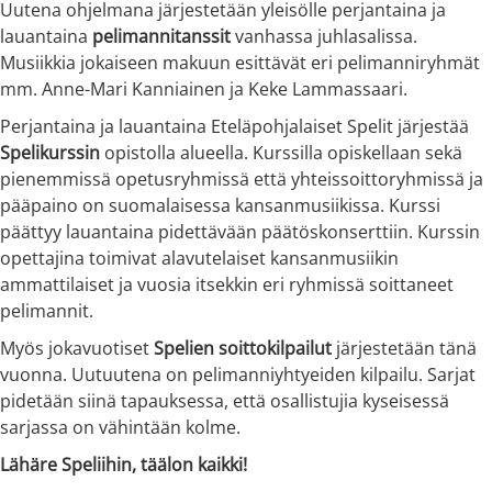
Uutena ohjelmana järjestetään yleisölle perjantaina ja
lauantaina
pelimannitanssit
vanhassa juhlasalissa.
Musiikkia jokaiseen makuun esittävät eri pelimanniryhmät
mm. Anne-Mari Kanniainen ja Keke Lammassaari.
Perjantaina ja lauantaina Eteläpohjalaiset Spelit järjestää
Spelikurssin
opistolla alueella. Kurssilla opiskellaan sekä
pienemmissä opetusryhmissä että yhteissoittoryhmissä ja
pääpaino on suomalaisessa kansanmusiikissa. Kurssi
päättyy lauantaina pidettävään päätöskonserttiin. Kurssin
opettajina toimivat alavutelaiset kansanmusiikin
ammattilaiset ja vuosia itsekkin eri ryhmissä soittaneet
pelimannit.
Myös jokavuotiset
Spelien soittokilpailut
järjestetään tänä
vuonna. Uutuutena on pelimanniyhtyeiden kilpailu. Sarjat
pidetään siinä tapauksessa, että osallistujia kyseisessä
sarjassa on vähintään kolme.
Lähäre Speliihin, täälon kaikki!