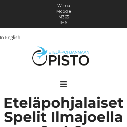
Wilma
Moodle
M365
IMS
In English
Eteläpohjalaiset
Spelit Ilmajoella