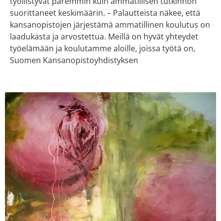
työllistyvät paremmin kuin ammatillisen tutkinnon
suorittaneet keskimäärin. – Palautteista näkee, että
kansanopistojen järjestämä ammatillinen koulutus on
laadukasta ja arvostettua. Meillä on hyvät yhteydet
työelämään ja koulutamme aloille, joissa työtä on,
Suomen Kansanopistoyhdistyksen