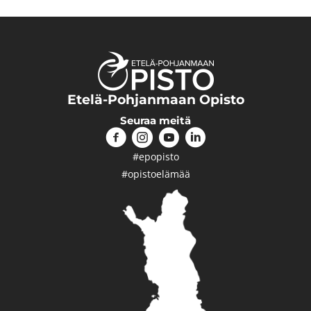
Etelä-Pohjanmaan Opisto
Seuraa meitä
#epopisto
#opistoelämää