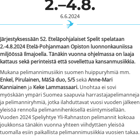
2.–4.8.
6.6.2024
Järjestyksessään 52. Eteläpohjalaiset Spelit spelataan
2.-4.8.2024 Etelä-Pohjanmaan Opiston luonnonkauniissa
miljöössä Ilmajoella. Tänäkin vuonna ohjelmassa on laaja
kattaus sekä perinteistä että sovellettua kansanmusiikkia.
Mukana pelimannimusiikin suomen huippuryhmiä mm.
Enkel, Pirulainen, MäSä duo, 5/5
sekä
Anne-Mari
Kanniainen
ja
Keke Lammassaari.
Unohtaa ei sovi
myöskään ympäri Suomea saapuvia harrastajapelimanneja
ja pelimanniryhmiä, jotka ilahduttavat vuosi vuoden jälkeen
yleisöä rennolla pelimannihenkisellä esiintymisellään.
Vuoden 2024 Speliyhtye Yli-Rahnaston pelimannit kokoaa
joukkonsa tänäkin vuonna yhteen viihdyttäen yleisöä
tuomalla esiin paikallista pelimannimusiikkia vuosien takaa.