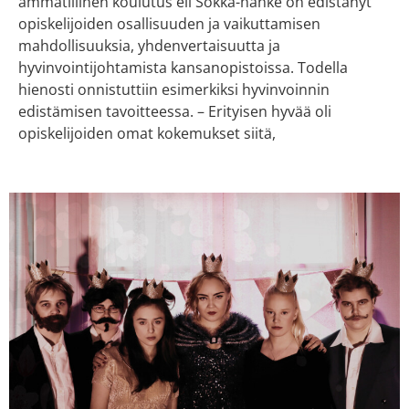
ammatillinen koulutus eli Sokka-hanke on edistänyt
opiskelijoiden osallisuuden ja vaikuttamisen
mahdollisuuksia, yhdenvertaisuutta ja
hyvinvointijohtamista kansanopistoissa. Todella
hienosti onnistuttiin esimerkiksi hyvinvoinnin
edistämisen tavoitteessa. – Erityisen hyvää oli
opiskelijoiden omat kokemukset siitä,