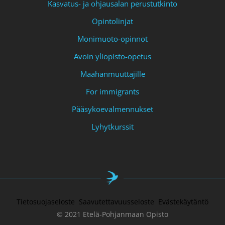
Kasvatus- ja ohjausalan perustutkinto
Opintolinjat
Monimuoto-opinnot
Avoin yliopisto-opetus
Maahanmuuttajille
For immigrants
Pääsykoevalmennukset
Lyhytkurssit
Tietosuojaseloste
Saavutettavuusseloste
Evästekäytäntö
© 2021 Etelä-Pohjanmaan Opisto