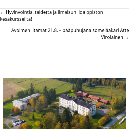
Posts
← Hyvinvointia, taidetta ja ilmaisun iloa opiston
kesäkursseilta!
navigation
Avoimen iltamat 21.8. – pääpuhujana somelääkäri Atte
Virolainen →