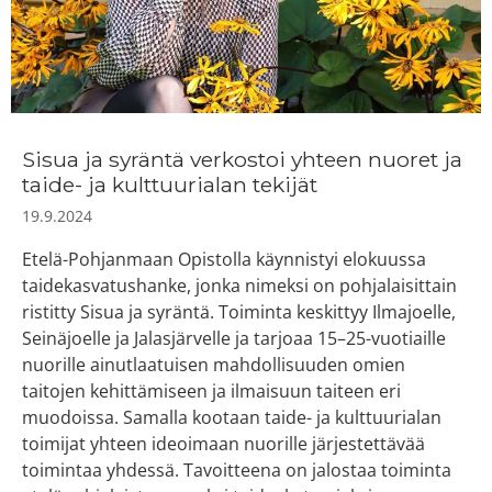
Sisua ja syräntä verkostoi yhteen nuoret ja
taide- ja kulttuurialan tekijät
19.9.2024
Etelä-Pohjanmaan Opistolla käynnistyi elokuussa
taidekasvatushanke, jonka nimeksi on pohjalaisittain
ristitty Sisua ja syräntä. Toiminta keskittyy Ilmajoelle,
Seinäjoelle ja Jalasjärvelle ja tarjoaa 15–25-vuotiaille
nuorille ainutlaatuisen mahdollisuuden omien
taitojen kehittämiseen ja ilmaisuun taiteen eri
muodoissa. Samalla kootaan taide- ja kulttuurialan
toimijat yhteen ideoimaan nuorille järjestettävää
toimintaa yhdessä. Tavoitteena on jalostaa toiminta