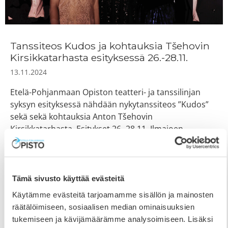
Tanssiteos Kudos ja kohtauksia Tšehovin
Kirsikkatarhasta esityksessä 26.-28.11.
13.11.2024
Etelä-Pohjanmaan Opiston teatteri- ja tanssilinjan
syksyn esityksessä nähdään nykytanssiteos ”Kudos”
sekä sekä kohtauksia Anton Tšehovin
Kirsikkatarhasta. Esitykset 26.-28.11. Ilmajoen
kampuksen auditoriossa. KUDOS on nykytanssiteos,
jossa yhteen kietoutuu yksinäisyys ja kohtaaminen.
Yksinäisyys hävettää, uuvuttaa ja lamauttaa, mutta
sen ei tarvitse olla pysyvää. Olemme aina osa erilaisia
Tämä sivusto käyttää evästeitä
kudoksia, joissa elämämme kietoutuu yhteen. Joskus
Käytämme evästeitä tarjoamamme sisällön ja mainosten
tarvitaan ojentamista ja toisinaan
räätälöimiseen, sosiaalisen median ominaisuuksien
tukemiseen ja kävijämäärämme analysoimiseen. Lisäksi