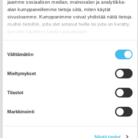
jaamme sosiaalisen median, mainosalan ja analytiikka-
alan kumppaneillemme tietoja siitä, miten käytät
sivustoamme. Kumppanimme voivat yhdistää näitä tietoja
muihin tietoihin, joita olet antanut heille tai joita on kerätty,
kun olet käyttänyt heidän palvelujaan.
Suostumuksen
Välttämätön
valinta
Mieltymykset
Tilastot
OKM hyväksyi Kauhajoen Opiston
liittymisen Etelä-Pohjanmaan Opistoon
Markkinointi
28.10.2024
Opetus- ja kulttuuriministeriö on hyväksynyt
Näytä tiedot