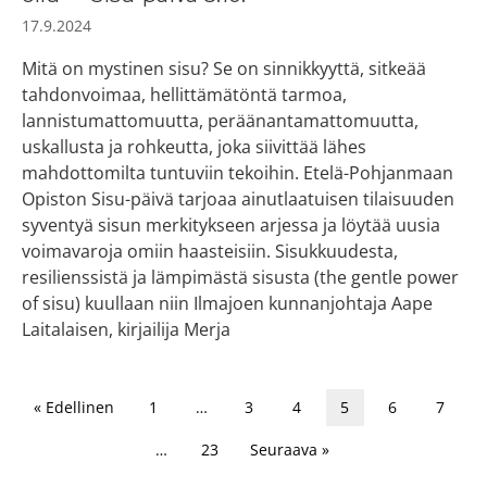
17.9.2024
Mitä on mystinen sisu? Se on sinnikkyyttä, sitkeää
tahdonvoimaa, hellittämätöntä tarmoa,
lannistumattomuutta, peräänantamattomuutta,
uskallusta ja rohkeutta, joka siivittää lähes
mahdottomilta tuntuviin tekoihin. Etelä-Pohjanmaan
Opiston Sisu-päivä tarjoaa ainutlaatuisen tilaisuuden
syventyä sisun merkitykseen arjessa ja löytää uusia
voimavaroja omiin haasteisiin. Sisukkuudesta,
resilienssistä ja lämpimästä sisusta (the gentle power
of sisu) kuullaan niin Ilmajoen kunnanjohtaja Aape
Laitalaisen, kirjailija Merja
« Edellinen
1
…
3
4
5
6
7
…
23
Seuraava »