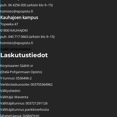
puh. 06 4256 000 (arkisin klo 9–15)
toimisto@epopisto.fi
Kauhajoen kampus
Topeeka 47
61800 KAUHAJOKI
puh. 040 717 0663 (arkisin klo 9–15)
toimisto@epopisto.fi
Kaikki yhteystiedot ›
Laskutustiedot
Korpisaaren Säätiö sr
(Etelä-Pohjanmaan Opisto)
Y-tunnus: 0536496-2
Verkkolaskuosoite: 003705364962
Välitystiedot:
Välittäjä: Maventa
Välittäjätunnus: 003721291126
Välittäjätunnus pankkiverkosta
lähetettäessä: DABAFIHH