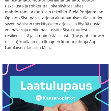
lannistumattomuutta, peräänantamattomuutta,
uskallusta ja rohkeutta, joka siivittää lähes
mahdottomilta tuntuviin tekoihin. Etelä-Pohjanmaan
Opiston Sisu-päivä tarjoaa ainutlaatuisen tilaisuuden
syventyä sisun merkitykseen arjessa ja löytää uusia
voimavaroja omiin haasteisiin. Sisukkuudesta,
resilienssistä ja lämpimästä sisusta (the gentle power
of sisu) kuullaan niin Ilmajoen kunnanjohtaja Aape
Laitalaisen, kirjailija Merja