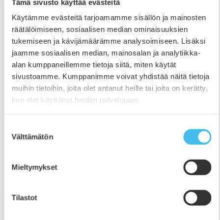
Tämä sivusto käyttää evästeitä
Käytämme evästeitä tarjoamamme sisällön ja mainosten
Kansanopistot ovat kaikilla mittareilla
räätälöimiseen, sosiaalisen median ominaisuuksien
ammatillisen koulutuksen huippuosaajia
tukemiseen ja kävijämäärämme analysoimiseen. Lisäksi
– ja siksi toimivaa koulutusta ei saa
jaamme sosiaalisen median, mainosalan ja analytiikka-
heikentää
alan kumppaneillemme tietoja siitä, miten käytät
14.10.2024
sivustoamme. Kumppanimme voivat yhdistää näitä tietoja
muihin tietoihin, joita olet antanut heille tai joita on kerätty,
Kansanopistojen ammatillinen koulutus on
kun olet käyttänyt heidän palvelujaan.
poikkeuksellisen laadukasta, yhteisöllistä,
yhdenvertaista ja yksilöllistä. Valtakunnallisessa Amis-
Suostumuksen
opiskelijapalautteessa kansanopistot erottuvat
Välttämätön
valinta
edukseen esimerkiksi palautteiden keskiarvossa.
Lisäksi opiskelijat valmistuvat nopeammin ja
työllistyvät paremmin kuin ammatillisen tutkinnon
Mieltymykset
suorittaneet keskimäärin. – Palautteista näkee, että
kansanopistojen järjestämä ammatillinen koulutus on
Tilastot
laadukasta ja arvostettua. Meillä on hyvät yhteydet
työelämään ja koulutamme aloille, joissa työtä on,