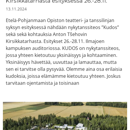
Kirsikkatarhasta esityksessä 26.-28.11.
13.11.2024
Etelä-Pohjanmaan Opiston teatteri- ja tanssilinjan
syksyn esityksessä nähdään nykytanssiteos ”Kudos”
sekä sekä kohtauksia Anton Tšehovin
Kirsikkatarhasta. Esitykset 26.-28.11. Ilmajoen
kampuksen auditoriossa. KUDOS on nykytanssiteos,
jossa yhteen kietoutuu yksinäisyys ja kohtaaminen.
Yksinäisyys hävettää, uuvuttaa ja lamauttaa, mutta
sen ei tarvitse olla pysyvää. Olemme aina osa erilaisia
kudoksia, joissa elämämme kietoutuu yhteen. Joskus
tarvitaan ojentamista ja toisinaan