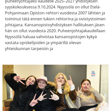
puheenjohtajaksi kaudelle 2025–2027 yhdistyksen
syyskokouksessa 9.10.2024. Nyyssölä on ollut Etelä-
Pohjanmaan Opiston rehtori vuodesta 2007 lähtien ja
toiminut tätä ennen lukion rehtorina ja sivistystoimen
johtajana. Kansanopistoyhdistyksen hallituksen jäsen
hän on ollut vuodesta 2020. Puheenjohtajakaudellaan
Nyyssölä haluaa vahvistaa kansanopistojen kykyä
vastata opiskelijoiden ja ympärillä olevan
yhteiskunnan tarpeisiin ja