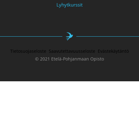
Lyhytkurssit
Tietosuojaseloste
Saavutettavuusseloste
Evästekäytäntö
© 2021 Etelä-Pohjanmaan Opisto