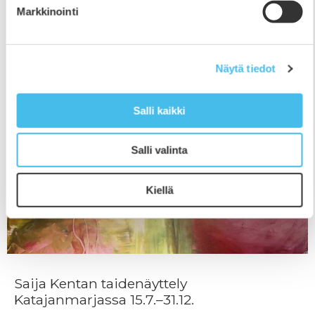
Suomen Kansanopistoyhdistyksen
Markkinointi
Näytä tiedot
Salli kaikki
Salli valinta
Kiellä
Saija Kentan taidenäyttely
Katajanmarjassa 15.7.–31.12.