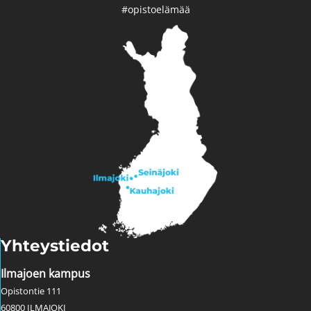
#opistoelämää
Yhteystiedot
Ilmajoen kampus
Opistontie 111
60800 ILMAJOKI