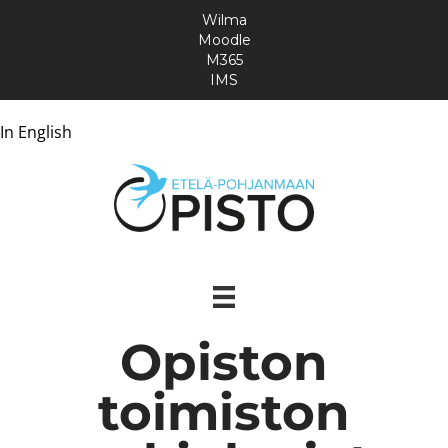
Wilma
Moodle
M365
IMS
In English
Opiston
toimiston