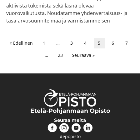
aktiivista tukemista sekä läsnä olevaa
vuorovaikutusta. Noudatamme yhdenvertaisuus- ja
tasa-arvosuunnitelmaa ja varmistamme sen
« Edellinen
1
…
3
4
5
6
7
…
23
Seuraava »
Etelä-Pohjanmaan Opisto
Seuraa meitä
#epopisto