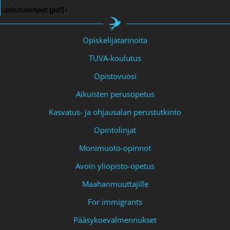
Laskutusohjeet [pdf] ›
Opiskelijatarinoita
TUVA-koulutus
Opistovuosi
Aikuisten perusopetus
Kasvatus- ja ohjausalan perustutkinto
Opintolinjat
Monimuoto-opinnot
Avoin yliopisto-opetus
Maahanmuuttajille
For immigrants
Pääsykoevalmennukset