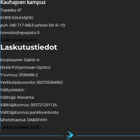
Kauhajoen kampus
Topeeka 47
61800 KAUHAJOKI
puh. 040 717 0663 (arkisin klo 9–15)
toimisto@epopisto.fi
Kaikki yhteystiedot ›
Laskutustiedot
Korpisaaren Säätiö sr
(Etelä-Pohjanmaan Opisto)
Y-tunnus: 0536496-2
Verkkolaskuosoite: 003705364962
Välitystiedot:
Välittäjä: Maventa
Välittäjätunnus: 003721291126
Välittäjätunnus pankkiverkosta
lähetettäessä: DABAFIHH
Laskutusohjeet [pdf] ›