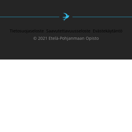
Tietosuojaseloste
Saavutettavuusseloste
Evästekäytäntö
© 2021 Etelä-Pohjanmaan Opisto