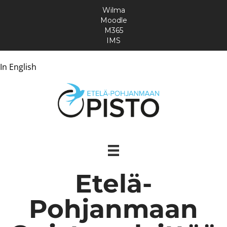
Wilma
Moodle
M365
IMS
In English
Etelä-
Pohjanmaan