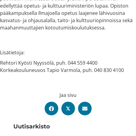
edellyttää opetus- ja kulttuuriministeriön lupaa. Opiston
pääkampuksella Ilmajoella opetus laajenee lähivuosina
kasvatus- ja ohjausalalla, taito- ja kulttuuriopinnoissa sekä
maahanmuuttajien kotoutumiskoulutuksessa.
Lisätietoja:
Rehtori Kyösti Nyyssölä, puh. 044 559 4400
Korkeakouluneuvos Tapio Varmola, puh. 040 830 4100
Jaa sivu
𝕏
Uutis­arkisto