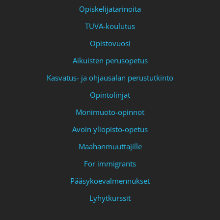
Opiskelijatarinoita
TUVA-koulutus
Opistovuosi
Aikuisten perusopetus
Kasvatus- ja ohjausalan perustutkinto
Opintolinjat
Monimuoto-opinnot
Avoin yliopisto-opetus
Maahanmuuttajille
For immigrants
Pääsykoevalmennukset
Lyhytkurssit