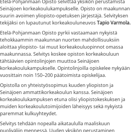
Etelä-Pohjanmaan Opisto selvittää yksikön perustamista
Seinäjoen korkeakoulukampukselle. Opisto on maakunnan
suurin avoimen yliopisto-opetuksen järjestäjä. Selvityksen
tekijäksi on lupautunut korkeakouluneuvos
Tapio Varmola.
Etelä-Pohjanmaan Opisto pyrkii vastaamaan nykyistä
tehokkaammin maakunnan nuorten mahdollisuuksiin
aloittaa yliopisto- tai muut korkeakouluopinnot omassa
maakunnassa. Selvitys koskee opiston korkeakouluun
tähtäävien opintolinjojen muuttoa Seinäjoen
korkeakoulukampukselle. Opintolinjoilla opiskelee nykyään
vuosittain noin 150–200 päätoimista opiskelijaa.
Opistolla on yhteistyösopimus kuuden yliopiston ja
Seinäjoen ammattikorkeakoulun kanssa. Seinäjoen
korkeakoulukampuksen etuna olisi yliopistokeskuksen ja
muiden korkeakoulutoimijoiden läheisyys sekä nykyistä
paremmat kulkuyhteydet.
Selvitys tehdään nopealla aikataululla maaliskuun
puoliväliin mennessä. Uuden yksikön perustaminen