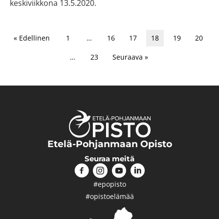
keskiviikkona 13.5.2020.
« Edellinen
1
…
16
17
18
19
20
…
23
Seuraava »
Etelä-Pohjanmaan Opisto
Seuraa meitä
#epopisto
#opistoelämää