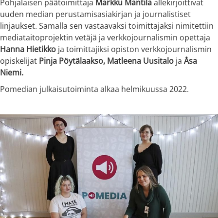
Pohjalaisen päätoimittaja
Markku Mantila
allekirjoittivat
uuden median perustamisasiakirjan ja journalistiset
linjaukset. Samalla sen vastaavaksi toimittajaksi nimitettiin
mediataitoprojektin vetäjä ja verkkojournalismin opettaja
Hanna Hietikko
ja toimittajiksi opiston verkkojournalismin
opiskelijat
Pinja Pöytälaakso, Matleena Uusitalo
ja
Åsa
Niemi.
Pomedian julkaisutoiminta alkaa helmikuussa 2022.