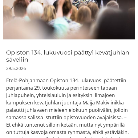
Opiston 134. lukuvuosi päättyi kevätjuhlan
säveliin
29.5.2026
Etelä-Pohjanmaan Opiston 134. lukuvuosi päätettiin
perjantaina 29. toukokuuta perinteiseen tapaan
juhlapuhein, yhteislauluin ja esityksin. Ilmajoen
kampuksen kevätjuhlan juontaja Maija Mäkiviinikka
palautti juhlaväen mieleen elokuun puolivälin, jolloin
samassa salissa istuttiin opistovuoden avajaisissa. –
Et ehkä tuntenut silloin ketään, mutta nyt ympärillä
on tuttuja kasvoja omasta ryhmästä, ehkä ystäviäkin.