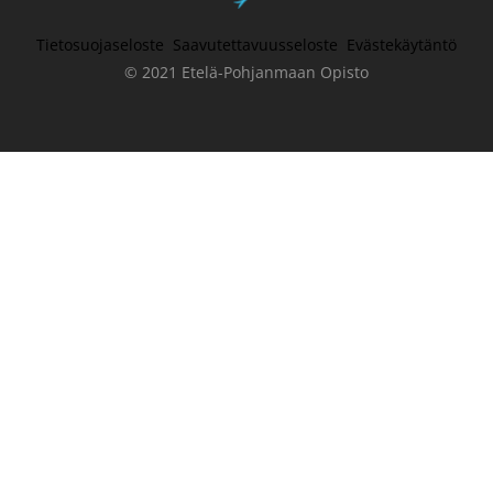
Tietosuojaseloste
Saavutettavuusseloste
Evästekäytäntö
© 2021 Etelä-Pohjanmaan Opisto