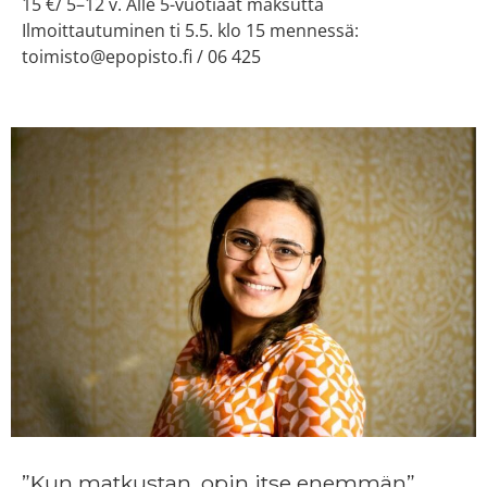
15 €/ 5–12 v. Alle 5-vuotiaat maksutta
Ilmoittautuminen ti 5.5. klo 15 mennessä:
toimisto@epopisto.fi / 06 425
”Kun matkustan, opin itse enemmän”