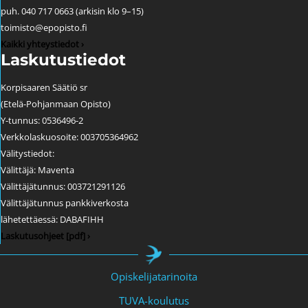
puh. 040 717 0663 (arkisin klo 9–15)
toimisto@epopisto.fi
Kaikki yhteystiedot ›
Laskutustiedot
Korpisaaren Säätiö sr
(Etelä-Pohjanmaan Opisto)
Y-tunnus: 0536496-2
Verkkolaskuosoite: 003705364962
Välitystiedot:
Välittäjä: Maventa
Välittäjätunnus: 003721291126
Välittäjätunnus pankkiverkosta
lähetettäessä: DABAFIHH
Laskutusohjeet [pdf] ›
Opiskelijatarinoita
TUVA-koulutus