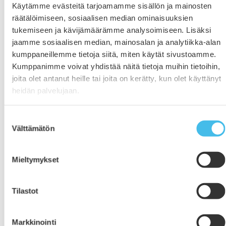
Löydä, opi, onnistu!
Käytämme evästeitä tarjoamamme sisällön ja mainosten
räätälöimiseen, sosiaalisen median ominaisuuksien
7.5.2026
tukemiseen ja kävijämäärämme analysoimiseen. Lisäksi
Tule kuuntelemaan Etelä-Pohjanmaan Opiston,
jaamme sosiaalisen median, mainosalan ja analytiikka-alan
Ilmajoen kampuksen, korkeakouluun valmentavista
kumppaneillemme tietoja siitä, miten käytät sivustoamme.
opiskelumahdollisuuksista keskiviikkona 27.5. Teams-
Kumppanimme voivat yhdistää näitä tietoja muihin tietoihin,
tilaisuudessa esittelemme lääketieteen,
joita olet antanut heille tai joita on kerätty, kun olet käyttänyt
kauppatieteen, oikeustieteen, sosiaali- ja terveysalan,
heidän palvelujaan.
psykologian, logopedian ja kasvatustieteen
opintolinjat. Jos vielä etsit omaa suuntaasi, kerromme
Suostumuksen
myös uudesta Suunta – oma polku korkeakouluun
Välttämätön
valinta
opintolinjasta. Jos paikka korkeakouluun ei aukea
yhteishaussa tai et tiedä, mikä on tulevaisuutesi
suunta, opisto on oikea paikka!
Mieltymykset
Tilastot
Markkinointi