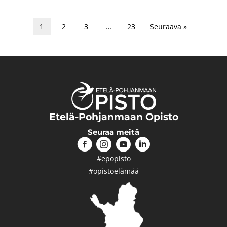
1
2
3
…
23
Seuraava »
Etelä-Pohjanmaan Opisto
Seuraa meitä
#epopisto
#opistoelämää