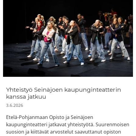
Yhteistyö Seinäjoen kaupunginteatterin
kanssa jatkuu
3.6.2026
Etelä-Pohjanmaan Opisto ja Seinäjoen
kaupunginteatteri jatkavat yhteistyötä. Suurenmoisen
suosion ja kiittävät arvostelut saavuttanut opiston