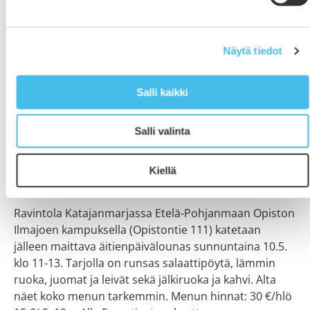
Näytä tiedot
Salli kaikki
Salli valinta
Äitienpäivälounas Ravintola
Katajanmarjassa 10.5.
Kiellä
14.4.2026
Ravintola Katajanmarjassa Etelä-Pohjanmaan Opiston
Ilmajoen kampuksella (Opistontie 111) katetaan
jälleen maittava äitienpäivälounas sunnuntaina 10.5.
klo 11-13. Tarjolla on runsas salaattipöytä, lämmin
ruoka, juomat ja leivät sekä jälkiruoka ja kahvi. Alta
näet koko menun tarkemmin. Menun hinnat: 30 €/hlö