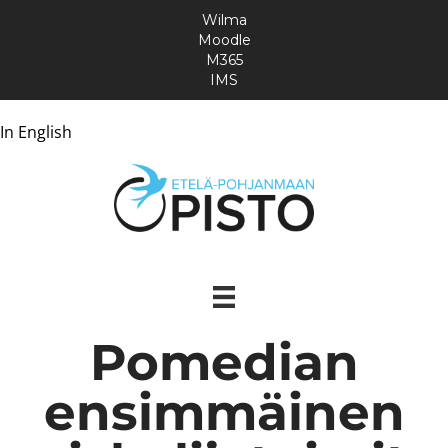
Wilma
Moodle
M365
IMS
In English
Pomedian
ensimmäinen