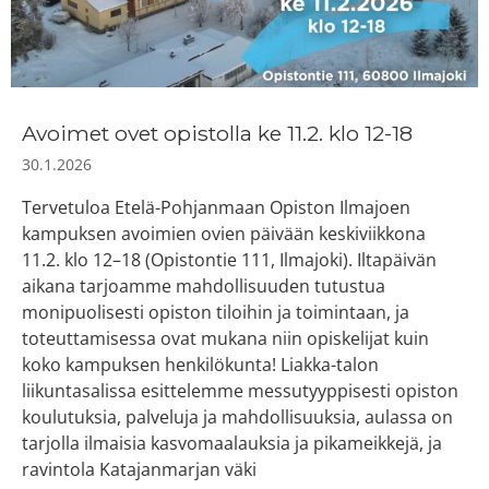
Avoimet ovet opistolla ke 11.2. klo 12-18
30.1.2026
Tervetuloa Etelä-Pohjanmaan Opiston Ilmajoen
kampuksen avoimien ovien päivään keskiviikkona
11.2. klo 12–18 (Opistontie 111, Ilmajoki). Iltapäivän
aikana tarjoamme mahdollisuuden tutustua
monipuolisesti opiston tiloihin ja toimintaan, ja
toteuttamisessa ovat mukana niin opiskelijat kuin
koko kampuksen henkilökunta! Liakka-talon
liikuntasalissa esittelemme messutyyppisesti opiston
koulutuksia, palveluja ja mahdollisuuksia, aulassa on
tarjolla ilmaisia kasvomaalauksia ja pikameikkejä, ja
ravintola Katajanmarjan väki