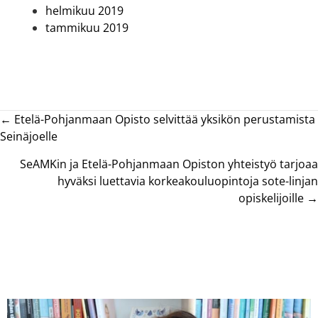
helmikuu 2019
tammikuu 2019
Posts
← Etelä-Pohjanmaan Opisto selvittää yksikön perustamista
Seinäjoelle
navigation
SeAMKin ja Etelä-Pohjanmaan Opiston yhteistyö tarjoaa
hyväksi luettavia korkeakouluopintoja sote-linjan
opiskelijoille →