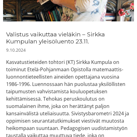
Valistus vaikuttaa vieläkin – Sirkka
Kumpulan yleisöluento 23.11.
9.10.2024
Kasvatustieteiden tohtori (KT) Sirkka Kumpula on
toiminut Etelä-Pohjanmaan Opistolla matemaattis-
luonnontieteellisten aineiden opettajana vuosina
1986-1996. Luennossaan hän puolustaa yksilöllisten
taipumusten vahvistamista kouluopetuksen
kehittämisessä. Tehokas peruskoulutus on
suomalainen ihme, joka on herättänyt paljon
kansainvälistä uteliaisuutta. Sivistysbarometri 2024 ja
oppimisen seurantatutkimukset viestivät muutosta
heikompaan suuntaan. Pedagogisen uudistamistyön
taustalla vaikuttaa muuttuva tiede, joka on