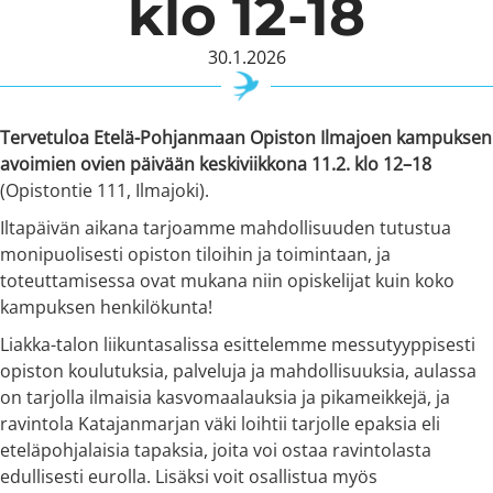
klo 12-18
30.1.2026
Tervetuloa Etelä-Pohjanmaan Opiston Ilmajoen kampuksen
avoimien ovien päivään keskiviikkona 11.2. klo 12–18
(Opistontie 111, Ilmajoki).
Iltapäivän aikana tarjoamme mahdollisuuden tutustua
monipuolisesti opiston tiloihin ja toimintaan, ja
toteuttamisessa ovat mukana niin opiskelijat kuin koko
kampuksen henkilökunta!
Liakka-talon liikuntasalissa esittelemme messutyyppisesti
opiston koulutuksia, palveluja ja mahdollisuuksia, aulassa
on tarjolla ilmaisia kasvomaalauksia ja pikameikkejä, ja
ravintola Katajanmarjan väki loihtii tarjolle epaksia eli
eteläpohjalaisia tapaksia, joita voi ostaa ravintolasta
edullisesti eurolla. Lisäksi voit osallistua myös