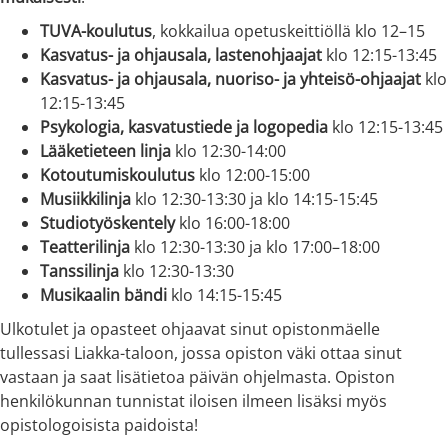
TUVA-koulutus
, kokkailua opetuskeittiöllä klo 12–15
Kasvatus- ja ohjausala, lastenohjaajat
klo 12:15-13:45
Kasvatus- ja ohjausala, nuoriso- ja yhteisö-ohjaajat
klo
12:15-13:45
Psykologia, kasvatustiede ja logopedia
klo 12:15-13:45
Lääketieteen linja
klo 12:30-14:00
Kotoutumiskoulutus
klo 12:00-15:00
Musiikkilinja
klo 12:30-13:30 ja klo 14:15-15:45
Studiotyöskentely
klo 16:00-18:00
Teatterilinja
klo 12:30-13:30 ja klo 17:00–18:00
Tanssilinja
klo 12:30-13:30
Musikaalin bändi
klo 14:15-15:45
Ulkotulet ja opasteet ohjaavat sinut opistonmäelle
tullessasi Liakka-taloon, jossa opiston väki ottaa sinut
vastaan ja saat lisätietoa päivän ohjelmasta. Opiston
henkilökunnan tunnistat iloisen ilmeen lisäksi myös
opistologoisista paidoista!