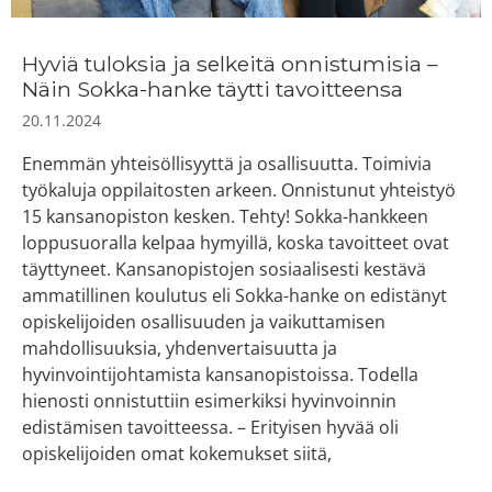
Hyviä tuloksia ja selkeitä onnistumisia –
Näin Sokka-hanke täytti tavoitteensa
20.11.2024
Enemmän yhteisöllisyyttä ja osallisuutta. Toimivia
työkaluja oppilaitosten arkeen. Onnistunut yhteistyö
15 kansanopiston kesken. Tehty! Sokka-hankkeen
loppusuoralla kelpaa hymyillä, koska tavoitteet ovat
täyttyneet. Kansanopistojen sosiaalisesti kestävä
ammatillinen koulutus eli Sokka-hanke on edistänyt
opiskelijoiden osallisuuden ja vaikuttamisen
mahdollisuuksia, yhdenvertaisuutta ja
hyvinvointijohtamista kansanopistoissa. Todella
hienosti onnistuttiin esimerkiksi hyvinvoinnin
edistämisen tavoitteessa. – Erityisen hyvää oli
opiskelijoiden omat kokemukset siitä,