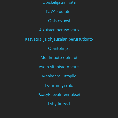
Opiskelijatarinoita
TUVA-koulutus
Opistovuosi
Aikuisten perusopetus
Kasvatus- ja ohjausalan perustutkinto
Opintolinjat
Monimuoto-opinnot
Avoin yliopisto-opetus
Maahanmuuttajille
For immigrants
Pääsykoevalmennukset
Lyhytkurssit