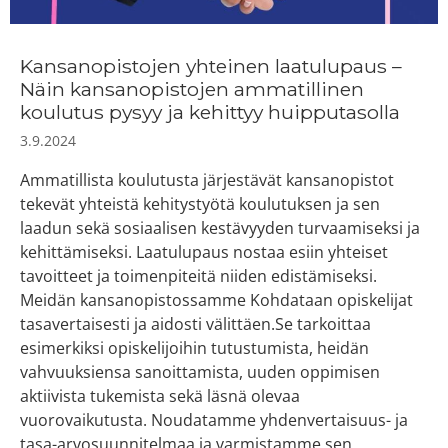
Kansanopistojen yhteinen laatulupaus –
Näin kansanopistojen ammatillinen
koulutus pysyy ja kehittyy huipputasolla
3.9.2024
Ammatillista koulutusta järjestävät kansanopistot
tekevät yhteistä kehitystyötä koulutuksen ja sen
laadun sekä sosiaalisen kestävyyden turvaamiseksi ja
kehittämiseksi. Laatulupaus nostaa esiin yhteiset
tavoitteet ja toimenpiteitä niiden edistämiseksi.
Meidän kansanopistossamme Kohdataan opiskelijat
tasavertaisesti ja aidosti välittäen.Se tarkoittaa
esimerkiksi opiskelijoihin tutustumista, heidän
vahvuuksiensa sanoittamista, uuden oppimisen
aktiivista tukemista sekä läsnä olevaa
vuorovaikutusta. Noudatamme yhdenvertaisuus- ja
tasa-arvosuunnitelmaa ja varmistamme sen