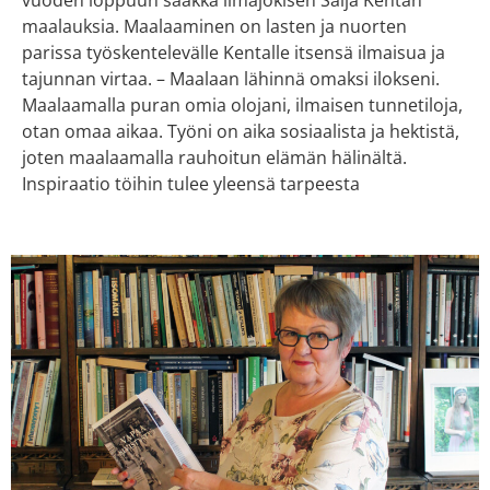
vuoden loppuun saakka ilmajokisen Saija Kentan
maalauksia. Maalaaminen on lasten ja nuorten
parissa työskentelevälle Kentalle itsensä ilmaisua ja
tajunnan virtaa. – Maalaan lähinnä omaksi ilokseni.
Maalaamalla puran omia olojani, ilmaisen tunnetiloja,
otan omaa aikaa. Työni on aika sosiaalista ja hektistä,
joten maalaamalla rauhoitun elämän hälinältä.
Inspiraatio töihin tulee yleensä tarpeesta