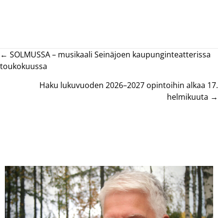
Posts
← SOLMUSSA – musikaali Seinäjoen kaupunginteatterissa
toukokuussa
navigation
Haku lukuvuoden 2026–2027 opintoihin alkaa 17.
helmikuuta →