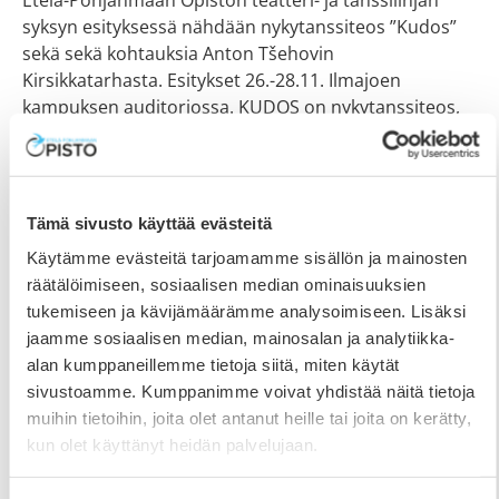
Etelä-Pohjanmaan Opiston teatteri- ja tanssilinjan
syksyn esityksessä nähdään nykytanssiteos ”Kudos”
sekä sekä kohtauksia Anton Tšehovin
Kirsikkatarhasta. Esitykset 26.-28.11. Ilmajoen
kampuksen auditoriossa. KUDOS on nykytanssiteos,
jossa yhteen kietoutuu yksinäisyys ja kohtaaminen.
Yksinäisyys hävettää, uuvuttaa ja lamauttaa, mutta
sen ei tarvitse olla pysyvää. Olemme aina osa erilaisia
kudoksia, joissa elämämme kietoutuu yhteen. Joskus
Tämä sivusto käyttää evästeitä
tarvitaan ojentamista ja toisinaan
Käytämme evästeitä tarjoamamme sisällön ja mainosten
räätälöimiseen, sosiaalisen median ominaisuuksien
tukemiseen ja kävijämäärämme analysoimiseen. Lisäksi
jaamme sosiaalisen median, mainosalan ja analytiikka-
alan kumppaneillemme tietoja siitä, miten käytät
sivustoamme. Kumppanimme voivat yhdistää näitä tietoja
muihin tietoihin, joita olet antanut heille tai joita on kerätty,
kun olet käyttänyt heidän palvelujaan.