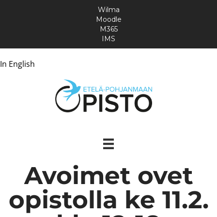
Wilma
Moodle
M365
IMS
In English
Avoimet ovet
opistolla ke 11.2.