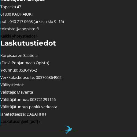
Topeeka 47
61800 KAUHAJOKI
puh. 040 717 0663 (arkisin klo 9–15)
toimisto@epopisto.fi
Kaikki yhteystiedot ›
Laskutustiedot
Korpisaaren Säätiö sr
(Etelä-Pohjanmaan Opisto)
Y-tunnus: 0536496-2
Verkkolaskuosoite: 003705364962
Välitystiedot:
Välittäjä: Maventa
Välittäjätunnus: 003721291126
Välittäjätunnus pankkiverkosta
lähetettäessä: DABAFIHH
Laskutusohjeet [pdf] ›