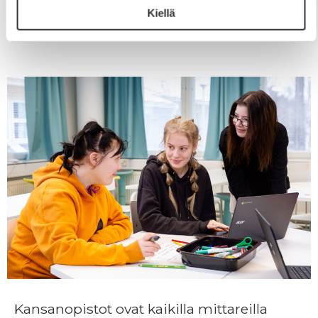
historiaan ja osaksi opiston perinteitä. Yhdistymisen
Kiellä
myötä Kauhajoella alkaa nuoriso-
Kansanopistot ovat kaikilla mittareilla