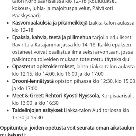
talon Korpisaarisalissa klo 12–18 (koulutukset,
kokous-, juhla- ja majoituspalvelut, Päiväkoti
Pääskysaari)
Kasvomaalauksia ja pikameikkejä
Liakka-talon aulassa
klo 12–18
Epaksia, kahvia, teetä ja pillimehua
tarjolla edullisesti
Ravintola Katajanmarjassa klo 14–18. Kaikki epaksen
ostaneet voivat osallistua ilmaiseksi arvontaan, jossa
palkintona toiveiden mukaan toteutettu täytekakku!
Opastetut opistokierrokset
, lähtö Liakka-talon aulasta
klo 12:15, klo 14:00, klo 16:00 ja klo 17:00
Drooni-lennätystä
opiston pihassa klo 12:30, klo 15:00
ja klo 17:00
Meet & Greet: Rehtori Kyösti Nyyssölä
, Korpisaarisali,
klo 13:00 ja klo 16:30
Taidelinjojen esitykset
Liakka-talon Auditoriossa klo
13:30 ja 15:30
Oppitunteja, joiden opetusta voit seurata oman aikataulun
mukaisesti
: