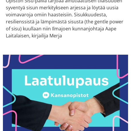
Opiston Sisu-päivä tarjoaa ainutlaatuisen tilaisuuden
syventyä sisun merkitykseen arjessa ja löytää uusia
voimavaroja omiin haasteisiin. Sisukkuudesta,
resilienssistä ja lämpimästä sisusta (the gentle power
of sisu) kuullaan niin Ilmajoen kunnanjohtaja Aape
Laitalaisen, kirjailija Merja