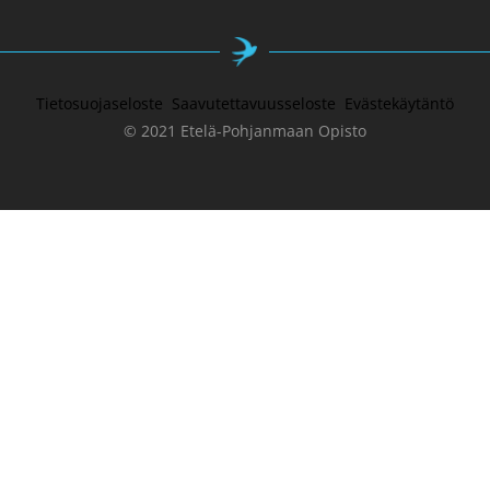
Tietosuojaseloste
Saavutettavuusseloste
Evästekäytäntö
© 2021 Etelä-Pohjanmaan Opisto