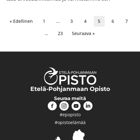
« Edellinen
1
…
3
4
5
6
7
…
23
Seuraava »
Etelä-Pohjanmaan Opisto
Seuraa meitä
#epopisto
#opistoelämää