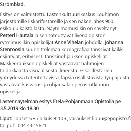
Strömblad.
Esitys on valmistettu Lastenkulttuurikeskus Louhimon
järjestämille Eskarifestareille ja sen näkee lähes 900
esikouluikäistä lasta. Näytelmämusiikin on säveltänyt
Petteri Hautala
ja sen toteuttavat livenä opiston
rytmimusiikin opiskelijat
Anne Vihelän
johdolla.
Johanna
Stenroosin
suunnittelemaa koreografiaa tanssivat kaikki
esiintyjät, erityisesti tanssinohjauksen opiskelijat.
Maskeerauksen opiskelijat vastaavat hahmojen
taidokkaasta visuaalisesta ilmeestä. Eskarifestarien
yhteydessä toteutettavista, lapsia osallistavista työpajoista
vastaavat kasvatus- ja ohjausalan perustutkinnon
opiskelijat.
Lastennäytelmän esitys Etelä-Pohjanmaan Opistolla pe
3.5.2019 klo 18.30
Liput:
Lapset 5 € / aikuiset 10 €, varaukset lippu@epopisto.fi
tai puh. 044 432 5621