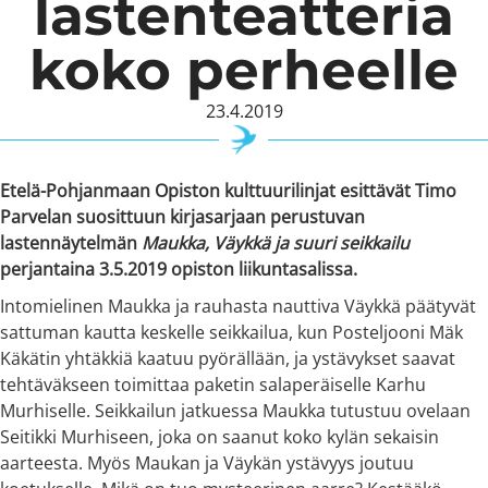
lastenteatteria
koko perheelle
23.4.2019
Etelä-Pohjanmaan Opiston kulttuurilinjat esittävät Timo
Parvelan suosittuun kirjasarjaan perustuvan
lastennäytelmän
Maukka, Väykkä ja suuri seikkailu
perjantaina 3.5.2019 opiston liikuntasalissa.
Intomielinen Maukka ja rauhasta nauttiva Väykkä päätyvät
sattuman kautta keskelle seikkailua, kun Posteljooni Mäk
Käkätin yhtäkkiä kaatuu pyörällään, ja ystävykset saavat
tehtäväkseen toimittaa paketin salaperäiselle Karhu
Murhiselle. Seikkailun jatkuessa Maukka tutustuu ovelaan
Seitikki Murhiseen, joka on saanut koko kylän sekaisin
aarteesta. Myös Maukan ja Väykän ystävyys joutuu