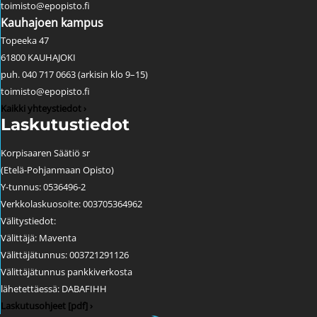
toimisto@epopisto.fi
Kauhajoen kampus
Topeeka 47
61800 KAUHAJOKI
puh. 040 717 0663 (arkisin klo 9–15)
toimisto@epopisto.fi
Kaikki yhteystiedot ›
Laskutustiedot
Korpisaaren Säätiö sr
(Etelä-Pohjanmaan Opisto)
Y-tunnus: 0536496-2
Verkkolaskuosoite: 003705364962
Välitystiedot:
Välittäjä: Maventa
Välittäjätunnus: 003721291126
Välittäjätunnus pankkiverkosta
lähetettäessä: DABAFIHH
Laskutusohjeet [pdf] ›