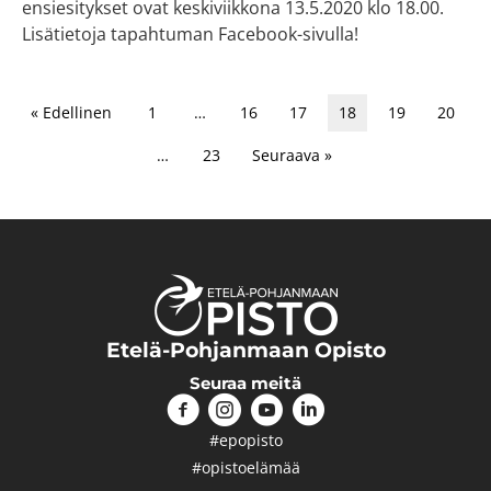
ensiesitykset ovat keskiviikkona 13.5.2020 klo 18.00.
Lisätietoja tapahtuman Facebook-sivulla!
« Edellinen
1
…
16
17
18
19
20
…
23
Seuraava »
Etelä-Pohjanmaan Opisto
Seuraa meitä
#epopisto
#opistoelämää