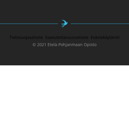
Tietosuojaseloste
Saavutettavuusseloste
Evästekäytäntö
© 2021 Etelä-Pohjanmaan Opisto