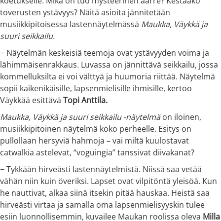
koetukselle. Mikä on tuo mysteerinen aarre? Kestääkö
toverusten ystävyys? Näitä asioita jännitetään
musiikkipitoisessa lastennäytelmässä
Maukka, Väykkä ja
suuri seikkailu.
− Näytelmän keskeisiä teemoja ovat ystävyyden voima ja
lähimmäisenrakkaus. Luvassa on jännittävä seikkailu, jossa
kommelluksilta ei voi välttyä ja huumoria riittää. Näytelmä
sopii kaikenikäisille, lapsenmielisille ihmisille, kertoo
Väykkää esittävä
Topi Anttila.
Maukka, Väykkä ja suuri seikkailu -näytelmä
on iloinen,
musiikkipitoinen näytelmä koko perheelle. Esitys on
pullollaan hersyviä hahmoja – vai miltä kuulostavat
catwalkia astelevat, “voguingia” tanssivat diivakanat?
− Tykkään hirveästi lastennäytelmistä. Niissä saa vetää
vähän niin kuin överiksi. Lapset ovat vilpitöntä yleisöä. Kun
he nauttivat, alkaa siinä itsekin pitää hauskaa. Heistä saa
hirveästi virtaa ja samalla oma lapsenmielisyyskin tulee
esiin luonnollisemmin, kuvailee Maukan roolissa oleva
Milla