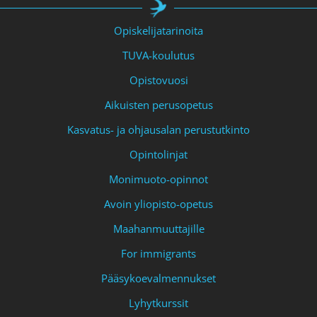
Opiskelijatarinoita
TUVA-koulutus
Opistovuosi
Aikuisten perusopetus
Kasvatus- ja ohjausalan perustutkinto
Opintolinjat
Monimuoto-opinnot
Avoin yliopisto-opetus
Maahanmuuttajille
For immigrants
Pääsykoevalmennukset
Lyhytkurssit