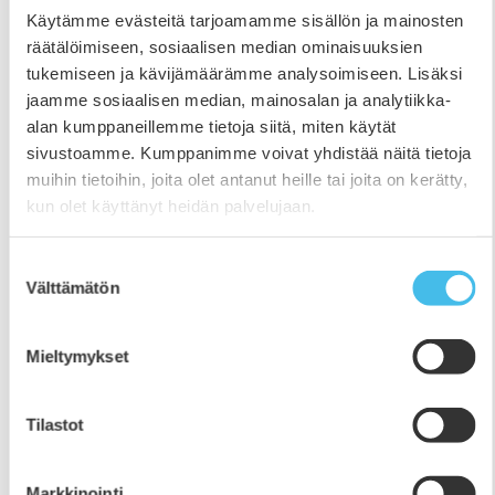
Käytämme evästeitä tarjoamamme sisällön ja mainosten
räätälöimiseen, sosiaalisen median ominaisuuksien
tukemiseen ja kävijämäärämme analysoimiseen. Lisäksi
jaamme sosiaalisen median, mainosalan ja analytiikka-
alan kumppaneillemme tietoja siitä, miten käytät
sivustoamme. Kumppanimme voivat yhdistää näitä tietoja
muihin tietoihin, joita olet antanut heille tai joita on kerätty,
kun olet käyttänyt heidän palvelujaan.
Suostumuksen
Välttämätön
valinta
Mieltymykset
Alueelliset nuorisotyöpäivät opistolla
13.-14.8.2020
Tilastot
2.6.2020
Länsi- ja Sisä-Suomen aluehallintovirasto sekä Etelä-
Markkinointi