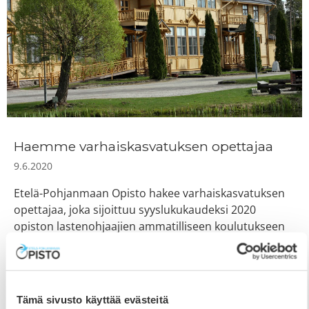
Haemme varhaiskasvatuksen opettajaa
9.6.2020
Etelä-Pohjanmaan Opisto hakee varhaiskasvatuksen
opettajaa, joka sijoittuu syyslukukaudeksi 2020
opiston lastenohjaajien ammatilliseen koulutukseen
ja vuodenvaihteesta lähtien opiston uuden
maaseutuhenkisen opetuspäiväkodin
varhaiskasvatuksen opettajaksi.
Tämä sivusto käyttää evästeitä