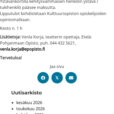
Ystävänkortilla kehitysvammaisen henkilön ystävä /
tukihenkilö pääsee maksutta.
Lipputulot kohdistetaan Kulttuuriopiston opiskelijoiden
opintomatkaan.
Kesto n. 1 h
Lisätietoja:
Venla Korja, teatterin opettaja, Etelä-
Pohjanmaan Opisto, puh. 044 432 5621,
venla.korja@epopisto.fi
Tervetuloa!
Jaa sivu
𝕏
Uutis­arkisto
kesäkuu 2026
toukokuu 2026