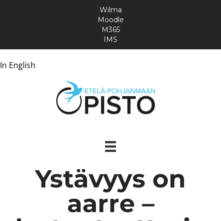
Wilma
Moodle
M365
IMS
In English
Ystävyys on
aarre –