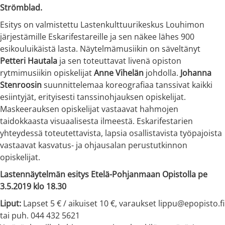
Strömblad.
Esitys on valmistettu Lastenkulttuurikeskus Louhimon
järjestämille Eskarifestareille ja sen näkee lähes 900
esikouluikäistä lasta. Näytelmämusiikin on säveltänyt
Petteri Hautala
ja sen toteuttavat livenä opiston
rytmimusiikin opiskelijat
Anne Vihelän
johdolla.
Johanna
Stenroosin
suunnittelemaa koreografiaa tanssivat kaikki
esiintyjät, erityisesti tanssinohjauksen opiskelijat.
Maskeerauksen opiskelijat vastaavat hahmojen
taidokkaasta visuaalisesta ilmeestä. Eskarifestarien
yhteydessä toteutettavista, lapsia osallistavista työpajoista
vastaavat kasvatus- ja ohjausalan perustutkinnon
opiskelijat.
Lastennäytelmän esitys Etelä-Pohjanmaan Opistolla pe
3.5.2019 klo 18.30
Liput:
Lapset 5 € / aikuiset 10 €, varaukset lippu@epopisto.fi
tai puh. 044 432 5621