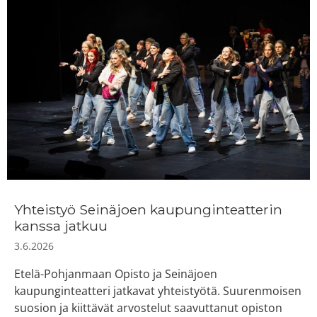
Yhteistyö Seinäjoen kaupunginteatterin
kanssa jatkuu
3.6.2026
Etelä-Pohjanmaan Opisto ja Seinäjoen
kaupunginteatteri jatkavat yhteistyötä. Suurenmoisen
suosion ja kiittävät arvostelut saavuttanut opiston