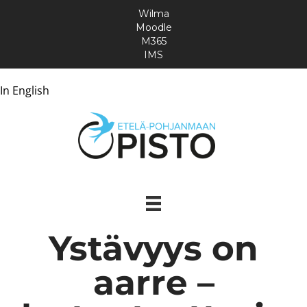
Wilma
Moodle
M365
IMS
In English
Ystävyys on
aarre –