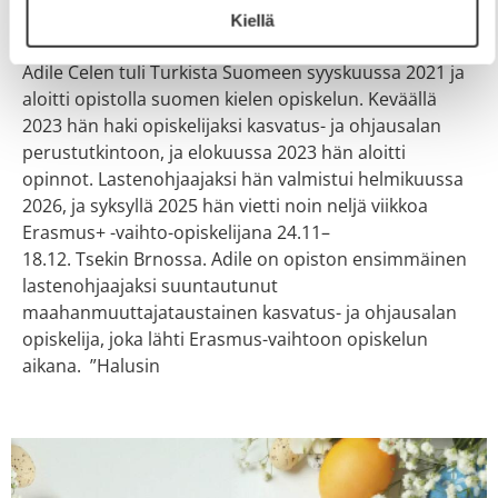
Kiellä
18.3.2026
Adile Celen tuli Turkista Suomeen syyskuussa 2021 ja
aloitti opistolla suomen kielen opiskelun. Keväällä
2023 hän haki opiskelijaksi kasvatus- ja ohjausalan
perustutkintoon, ja elokuussa 2023 hän aloitti
opinnot. Lastenohjaajaksi hän valmistui helmikuussa
2026, ja syksyllä 2025 hän vietti noin neljä viikkoa
Erasmus+ -vaihto-opiskelijana 24.11–
18.12. Tsekin Brnossa. Adile on opiston ensimmäinen
lastenohjaajaksi suuntautunut
maahanmuuttajataustainen kasvatus- ja ohjausalan
opiskelija, joka lähti Erasmus-vaihtoon opiskelun
aikana. ”Halusin