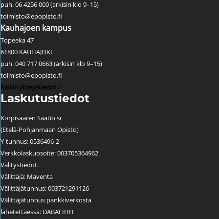
puh. 06 4256 000 (arkisin klo 9–15)
toimisto@epopisto.fi
Kauhajoen kampus
Topeeka 47
61800 KAUHAJOKI
puh. 040 717 0663 (arkisin klo 9–15)
toimisto@epopisto.fi
Kaikki yhteystiedot ›
Laskutustiedot
Korpisaaren Säätiö sr
(Etelä-Pohjanmaan Opisto)
Y-tunnus: 0536496-2
Verkkolaskuosoite: 003705364962
Välitystiedot:
Välittäjä: Maventa
Välittäjätunnus: 003721291126
Välittäjätunnus pankkiverkosta
lähetettäessä: DABAFIHH