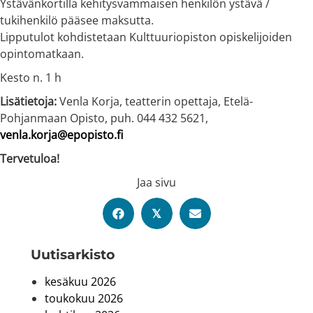
Ystävänkortilla kehitysvammaisen henkilön ystävä /
tukihenkilö pääsee maksutta.
Lipputulot kohdistetaan Kulttuuriopiston opiskelijoiden
opintomatkaan.
Kesto n. 1 h
Lisätietoja:
Venla Korja, teatterin opettaja, Etelä-
Pohjanmaan Opisto, puh. 044 432 5621,
venla.korja@epopisto.fi
Tervetuloa!
Jaa sivu
𝕏
Uutis­arkisto
kesäkuu 2026
toukokuu 2026