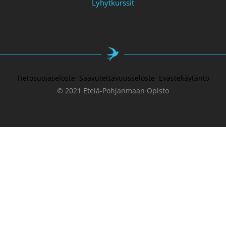
Lyhytkurssit
Tietosuojaseloste
Saavutettavuusseloste
Evästekäytäntö
© 2021 Etelä-Pohjanmaan Opisto