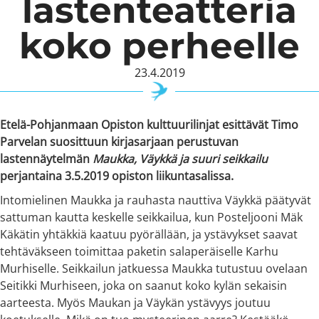
lastenteatteria
koko perheelle
23.4.2019
Etelä-Pohjanmaan Opiston kulttuurilinjat esittävät Timo
Parvelan suosittuun kirjasarjaan perustuvan
lastennäytelmän
Maukka, Väykkä ja suuri seikkailu
perjantaina 3.5.2019 opiston liikuntasalissa.
Intomielinen Maukka ja rauhasta nauttiva Väykkä päätyvät
sattuman kautta keskelle seikkailua, kun Posteljooni Mäk
Käkätin yhtäkkiä kaatuu pyörällään, ja ystävykset saavat
tehtäväkseen toimittaa paketin salaperäiselle Karhu
Murhiselle. Seikkailun jatkuessa Maukka tutustuu ovelaan
Seitikki Murhiseen, joka on saanut koko kylän sekaisin
aarteesta. Myös Maukan ja Väykän ystävyys joutuu