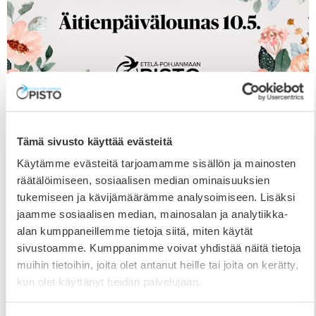
Tämä sivusto käyttää evästeitä
Äitienpäivälounas Ravintola
Käytämme evästeitä tarjoamamme sisällön ja mainosten
Katajanmarjassa 10.5.
räätälöimiseen, sosiaalisen median ominaisuuksien
14.4.2026
tukemiseen ja kävijämäärämme analysoimiseen. Lisäksi
jaamme sosiaalisen median, mainosalan ja analytiikka-
Ravintola Katajanmarjassa Etelä-Pohjanmaan Opiston
alan kumppaneillemme tietoja siitä, miten käytät
Ilmajoen kampuksella (Opistontie 111) katetaan
sivustoamme. Kumppanimme voivat yhdistää näitä tietoja
jälleen maittava äitienpäivälounas sunnuntaina 10.5.
muihin tietoihin, joita olet antanut heille tai joita on kerätty,
klo 11-13. Tarjolla on runsas salaattipöytä, lämmin
kun olet käyttänyt heidän palvelujaan.
ruoka, juomat ja leivät sekä jälkiruoka ja kahvi. Alta
näet koko menun tarkemmin. Menun hinnat: 30 €/hlö