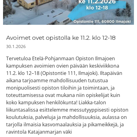
Avoimet ovet opistolla ke 11.2. klo 12-18
30.1.2026
Tervetuloa Etelä-Pohjanmaan Opiston Ilmajoen
kampuksen avoimien ovien päivään keskiviikkona
11.2. klo 12–18 (Opistontie 111, Ilmajoki). Iltapäivän
aikana tarjoamme mahdollisuuden tutustua
monipuolisesti opiston tiloihin ja toimintaan, ja
toteuttamisessa ovat mukana niin opiskelijat kuin
koko kampuksen henkilökunta! Liakka-talon
liikuntasalissa esittelemme messutyyppisesti opiston
koulutuksia, palveluja ja mahdollisuuksia, aulassa on
tarjolla ilmaisia kasvomaalauksia ja pikameikkejä, ja
ravintola Katajanmarjan väki