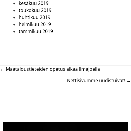
kesäkuu 2019
toukokuu 2019
huhtikuu 2019
helmikuu 2019
tammikuu 2019
Posts
← Maataloustieteiden opetus alkaa Ilmajoella
navigation
Nettisivumme uudistuivat! →