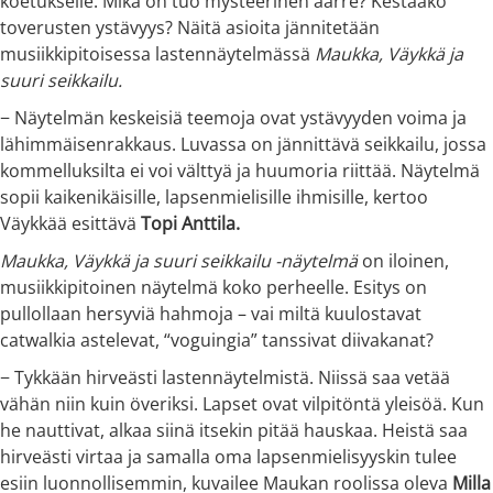
koetukselle. Mikä on tuo mysteerinen aarre? Kestääkö
toverusten ystävyys? Näitä asioita jännitetään
musiikkipitoisessa lastennäytelmässä
Maukka, Väykkä ja
suuri seikkailu.
− Näytelmän keskeisiä teemoja ovat ystävyyden voima ja
lähimmäisenrakkaus. Luvassa on jännittävä seikkailu, jossa
kommelluksilta ei voi välttyä ja huumoria riittää. Näytelmä
sopii kaikenikäisille, lapsenmielisille ihmisille, kertoo
Väykkää esittävä
Topi Anttila.
Maukka, Väykkä ja suuri seikkailu -näytelmä
on iloinen,
musiikkipitoinen näytelmä koko perheelle. Esitys on
pullollaan hersyviä hahmoja – vai miltä kuulostavat
catwalkia astelevat, “voguingia” tanssivat diivakanat?
− Tykkään hirveästi lastennäytelmistä. Niissä saa vetää
vähän niin kuin överiksi. Lapset ovat vilpitöntä yleisöä. Kun
he nauttivat, alkaa siinä itsekin pitää hauskaa. Heistä saa
hirveästi virtaa ja samalla oma lapsenmielisyyskin tulee
esiin luonnollisemmin, kuvailee Maukan roolissa oleva
Milla