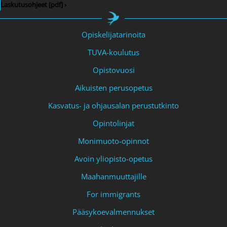
Laskutusohjeet [pdf] ›
Opiskelijatarinoita
TUVA-koulutus
Opistovuosi
Aikuisten perusopetus
Kasvatus- ja ohjausalan perustutkinto
Opintolinjat
Monimuoto-opinnot
Avoin yliopisto-opetus
Maahanmuuttajille
For immigrants
Pääsykoevalmennukset