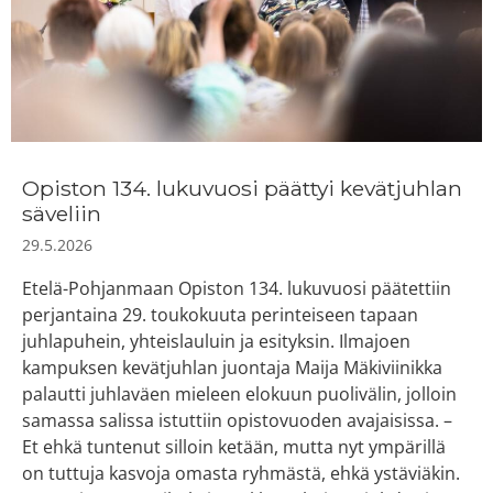
Opiston 134. lukuvuosi päättyi kevätjuhlan
säveliin
29.5.2026
Etelä-Pohjanmaan Opiston 134. lukuvuosi päätettiin
perjantaina 29. toukokuuta perinteiseen tapaan
juhlapuhein, yhteislauluin ja esityksin. Ilmajoen
kampuksen kevätjuhlan juontaja Maija Mäkiviinikka
palautti juhlaväen mieleen elokuun puolivälin, jolloin
samassa salissa istuttiin opistovuoden avajaisissa. –
Et ehkä tuntenut silloin ketään, mutta nyt ympärillä
on tuttuja kasvoja omasta ryhmästä, ehkä ystäviäkin.