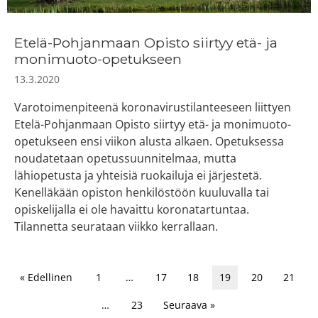
Etelä-Pohjanmaan Opisto siirtyy etä- ja
monimuoto-opetukseen
13.3.2020
Varotoimenpiteenä koronavirustilanteeseen liittyen
Etelä-Pohjanmaan Opisto siirtyy etä- ja monimuoto-
opetukseen ensi viikon alusta alkaen. Opetuksessa
noudatetaan opetussuunnitelmaa, mutta
lähiopetusta ja yhteisiä ruokailuja ei järjestetä.
Kenelläkään opiston henkilöstöön kuuluvalla tai
opiskelijalla ei ole havaittu koronatartuntaa.
Tilannetta seurataan viikko kerrallaan.
« Edellinen
1
…
17
18
19
20
21
…
23
Seuraava »