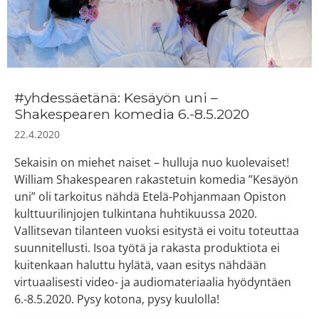
#yhdessäetänä: Kesäyön uni –
Shakespearen komedia 6.-8.5.2020
22.4.2020
Sekaisin on miehet naiset – hulluja nuo kuolevaiset!
William Shakespearen rakastetuin komedia ”Kesäyön
uni” oli tarkoitus nähdä Etelä-Pohjanmaan Opiston
kulttuurilinjojen tulkintana huhtikuussa 2020.
Vallitsevan tilanteen vuoksi esitystä ei voitu toteuttaa
suunnitellusti. Isoa työtä ja rakasta produktiota ei
kuitenkaan haluttu hylätä, vaan esitys nähdään
virtuaalisesti video- ja audiomateriaalia hyödyntäen
6.-8.5.2020. Pysy kotona, pysy kuulolla!