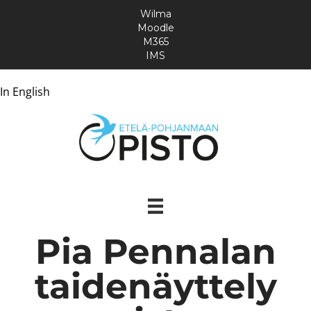
Wilma
Moodle
M365
IMS
In English
Pia Pennalan
taidenäyttely