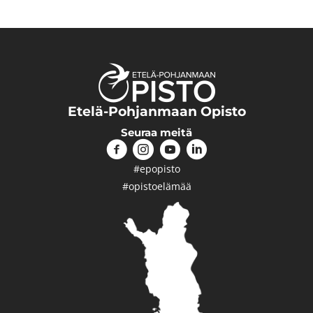
Etelä-Pohjanmaan Opisto
Seuraa meitä
#epopisto
#opistoelämää