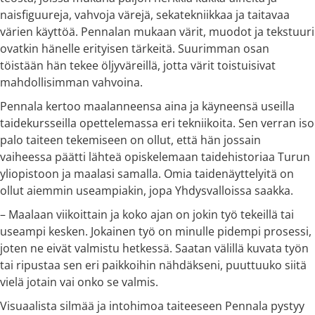
naisfiguureja, vahvoja värejä, sekatekniikkaa ja taitavaa
värien käyttöä. Pennalan mukaan värit, muodot ja tekstuuri
ovatkin hänelle erityisen tärkeitä. Suurimman osan
töistään hän tekee öljyväreillä, jotta värit toistuisivat
mahdollisimman vahvoina.
Pennala kertoo maalanneensa aina ja käyneensä useilla
taidekursseilla opettelemassa eri tekniikoita. Sen verran iso
palo taiteen tekemiseen on ollut, että hän jossain
vaiheessa päätti lähteä opiskelemaan taidehistoriaa Turun
yliopistoon ja maalasi samalla. Omia taidenäyttelyitä on
ollut aiemmin useampiakin, jopa Yhdysvalloissa saakka.
– Maalaan viikoittain ja koko ajan on jokin työ tekeillä tai
useampi kesken. Jokainen työ on minulle pidempi prosessi,
joten ne eivät valmistu hetkessä. Saatan välillä kuvata työn
tai ripustaa sen eri paikkoihin nähdäkseni, puuttuuko siitä
vielä jotain vai onko se valmis.
Visuaalista silmää ja intohimoa taiteeseen Pennala pystyy