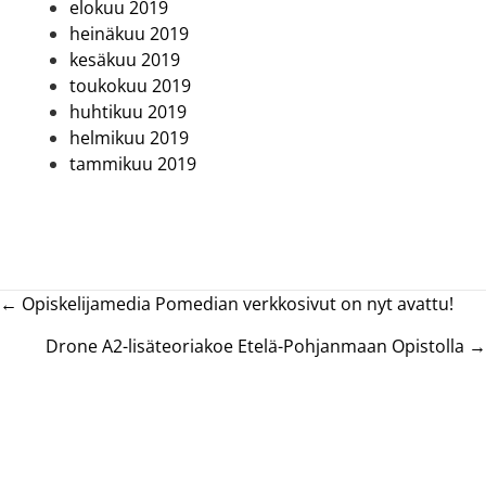
elokuu 2019
heinäkuu 2019
kesäkuu 2019
toukokuu 2019
huhtikuu 2019
helmikuu 2019
tammikuu 2019
Posts
← Opiskelijamedia Pomedian verkkosivut on nyt avattu!
navigation
Drone A2-lisäteoriakoe Etelä-Pohjanmaan Opistolla →