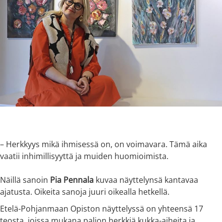
– Herkkyys mikä ihmisessä on, on voimavara. Tämä aika
vaatii inhimillisyyttä ja muiden huomioimista.
Näillä sanoin
Pia Pennala
kuvaa näyttelynsä kantavaa
ajatusta. Oikeita sanoja juuri oikealla hetkellä.
Etelä-Pohjanmaan Opiston näyttelyssä on yhteensä 17
teosta, joissa mukana paljon herkkiä kukka-aiheita ja