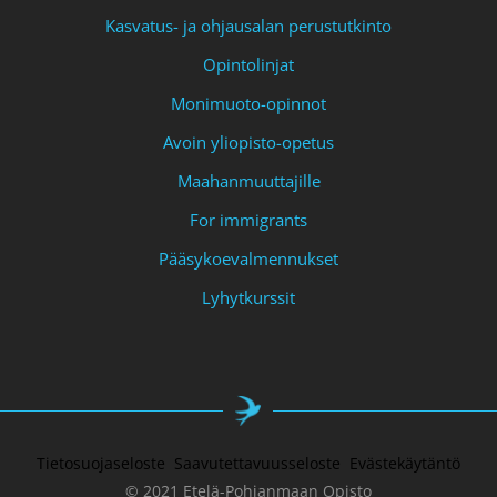
Kasvatus- ja ohjausalan perustutkinto
Opintolinjat
Monimuoto-opinnot
Avoin yliopisto-opetus
Maahanmuuttajille
For immigrants
Pääsykoevalmennukset
Lyhytkurssit
Tietosuojaseloste
Saavutettavuusseloste
Evästekäytäntö
© 2021 Etelä-Pohjanmaan Opisto