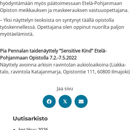
hyödyntämään myös päätoimessaan Etelä-Pohjanmaan
Opiston meikkauksen ja maskeerauksen vastuuopettajana.
– Yksi näyttelyn teoksista on syntynyt täällä opistolla
työskennellessä. Opettajana olen oppinut nuorilta paljon
myötäelämistä.
Pia Pennalan taidenäyttely ”Sensitive Kind” Etelä-
Pohjanmaan Opistolla 7.2.-7.5.2022
Näyttely avoinna arkisin ravintolan aukioloaikoina (Liakka-
talo, ravintola Katajanmarja, Opistontie 111, 60800 Ilmajoki)
Jaa sivu
𝕏
Uutis­arkisto
kesäkuu 2026