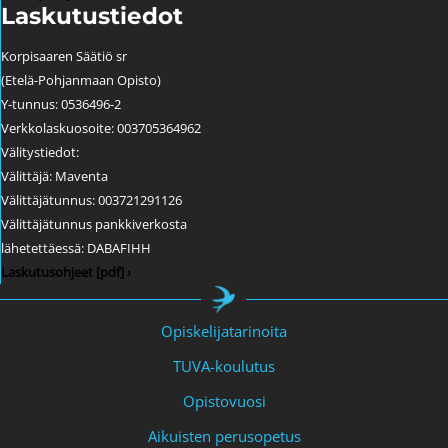
Laskutustiedot
Korpisaaren Säätiö sr
(Etelä-Pohjanmaan Opisto)
Y-tunnus: 0536496-2
Verkkolaskuosoite: 003705364962
Välitystiedot:
Välittäjä: Maventa
Välittäjätunnus: 003721291126
Välittäjätunnus pankkiverkosta
lähetettäessä: DABAFIHH
Laskutusohjeet [pdf] ›
Opiskelijatarinoita
TUVA-koulutus
Opistovuosi
Aikuisten perusopetus