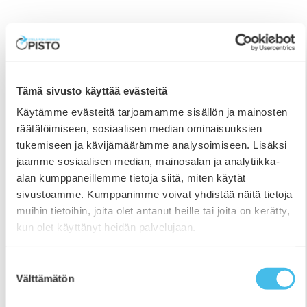
Tämä sivusto käyttää evästeitä
Käytämme evästeitä tarjoamamme sisällön ja mainosten
räätälöimiseen, sosiaalisen median ominaisuuksien
tukemiseen ja kävijämäärämme analysoimiseen. Lisäksi
jaamme sosiaalisen median, mainosalan ja analytiikka-
alan kumppaneillemme tietoja siitä, miten käytät
sivustoamme. Kumppanimme voivat yhdistää näitä tietoja
muihin tietoihin, joita olet antanut heille tai joita on kerätty,
kun olet käyttänyt heidän palvelujaan.
Etelä-Pohjanmaan Opistolle 210 000 euroa
työllisyyskoulutukseen
Suostumuksen
Välttämätön
valinta
14.4.2020