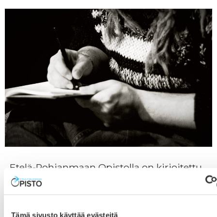
Etelä-Pohjanmaan Opistolla on kirjoitettu
jo 20 vuotta
7.2.2019
In spirit -haamukijoittaja juhlistaa Etelä-Pohjanmaan
Tämä sivusto käyttää evästeitä