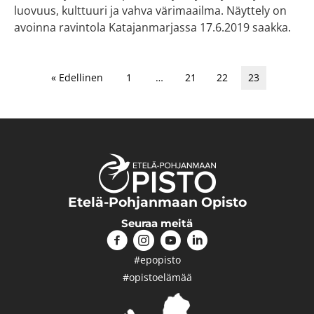
luovuus, kulttuuri ja vahva värimaailma. Näyttely on
avoinna ravintola Katajanmarjassa 17.6.2019 saakka.
« Edellinen
1
…
21
22
23
Etelä-Pohjanmaan Opisto
Seuraa meitä
#epopisto
#opistoelämää