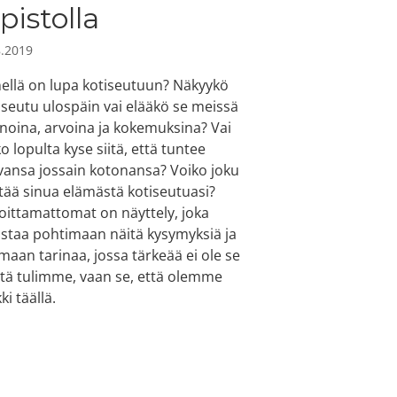
pistolla
8.2019
ellä on lupa kotiseutuun? Näkyykö
iseutu ulospäin vai elääkö se meissä
inoina, arvoina ja kokemuksina? Vai
o lopulta kyse siitä, että tuntee
vansa jossain kotonansa? Voiko joku
ltää sinua elämästä kotiseutuasi?
joittamattomat on näyttely, joka
staa pohtimaan näitä kysymyksiä ja
maan tarinaa, jossa tärkeää ei ole se
tä tulimme, vaan se, että olemme
ki täällä.