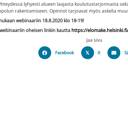
hteydessä lyhyesti alueen laajasta koulutustarjonnasta sekä 
polun rakentamiseen. Opinnot tarjoavat myös askelia muut
ukaan webinaariin 18.8.2020 klo 18-19!
webinaariin oheisen linkin kautta
https://elomake.helsinki.
Jaa sivu
Facebook
X
S
𝕏