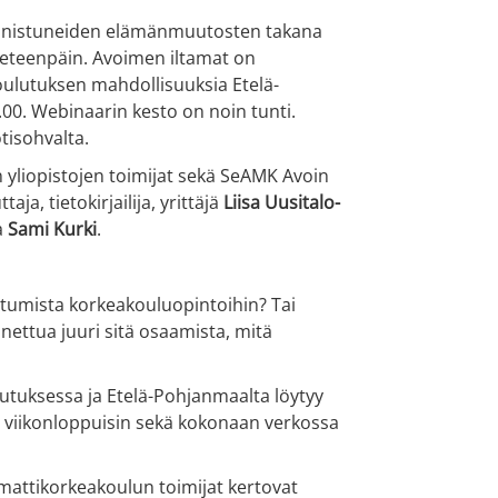
vät onnistuneiden elämänmuutosten takana
8 eteenpäin. Avoimen iltamat on
oulutuksen mahdollisuuksia Etelä-
.00. Webinaarin kesto on noin tunti.
tisohvalta.
yliopistojen toimijat sekä SeAMK Avoin
, tietokirjailija, yrittäjä
Liisa Uusitalo-
a
Sami Kurki
.
utumista korkeakouluopintoihin? Tai
nettua juuri sitä osaamista, mitä
utuksessa ja Etelä-Pohjanmaalta löytyy
 ja viikonloppuisin sekä kokonaan verkossa
attikorkeakoulun toimijat kertovat