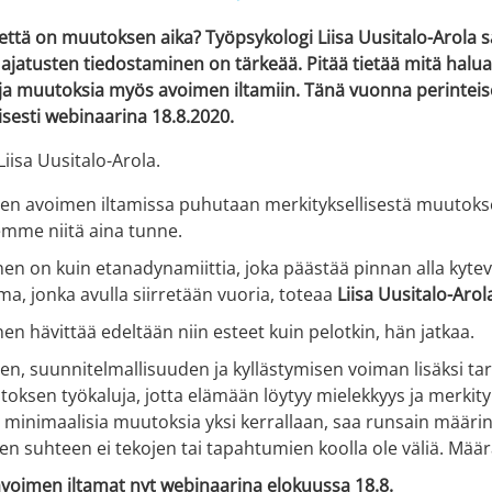
 että on muutoksen aika?
Työpsykologi Liisa Uusitalo-Arola 
 ajatusten tiedostaminen on tärkeää. Pitää tietää mitä halua
 ja muutoksia myös avoimen iltamiin. Tänä vuonna perinteis
isesti webinaarina 18.8.2020.
 avoimen iltamissa puhutaan merkityksellisestä muutoksest
emme niitä aina tunne.
inen on kuin etanadynamiittia, joka päästää pinnan alla k
a, jonka avulla siirretään vuoria, toteaa
Liisa Uusitalo-Arol
nen hävittää edeltään niin esteet kuin pelotkin, hän jatkaa.
n, suunnitelmallisuuden ja kyllästymisen voiman lisäksi tarv
toksen työkaluja, jotta elämään löytyy mielekkyys ja merkityk
s minimaalisia muutoksia yksi kerrallaan, saa runsain määr
n suhteen ei tekojen tai tapahtumien koolla ole väliä. Määr
avoimen iltamat nyt webinaarina elokuussa 18.8.