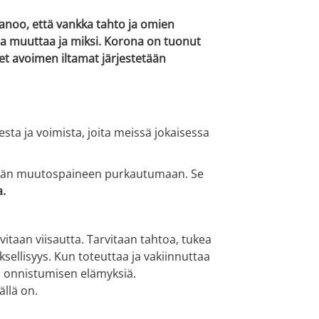
sanoo, että vankka tahto ja omien
a muuttaa ja miksi.
Korona on tuonut
et avoimen iltamat järjestetään
a ja voimista, joita meissä jokaisessa
ytevän muutospaineen purkautumaan. Se
a.
itaan viisautta. Tarvitaan tahtoa, tukea
sellisyys. Kun toteuttaa ja vakiinnuttaa
in onnistumisen elämyksiä.
ällä on.