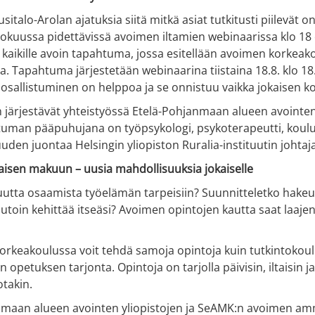
Uusitalo-Arolan ajatuksia siitä mitkä asiat tutkitusti piile
elokuussa pidettävissä avoimen iltamien webinaarissa klo 1
kaikille avoin tapahtuma, jossa esitellään avoimen korkeak
. Tapahtuma järjestetään webinaarina tiistaina 18.8. klo 18
osallistuminen on helppoa ja se onnistuu vaikka jokaisen ko
ärjestävät yhteistyössä Etelä-Pohjanmaan alueen avointen 
man pääpuhujana on työpsykologi, psykoterapeutti, kouluttaja
suuden juontaa Helsingin yliopiston Ruralia-instituutin johtaj
aisen makuun – uusia mahdollisuuksia jokaiselle
uutta osaamista työelämän tarpeisiin? Suunnitteletko hake
toin kehittää itseäsi? Avoimen opintojen kautta saat laajen
rkeakoulussa voit tehdä samoja opintoja kuin tutkintokoul
n opetuksen tarjonta. Opintoja on tarjolla päivisin, iltaisin
otakin.
nmaan alueen avointen yliopistojen ja SeAMK:n avoimen amm