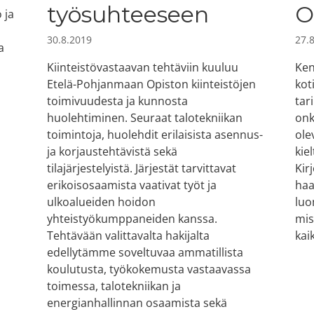
työsuhteeseen
O
 ja
30.8.2019
27.
a
Kiinteistövastaavan tehtäviin kuuluu
Ken
Etelä-Pohjanmaan Opiston kiinteistöjen
kot
toimivuudesta ja kunnosta
tar
huolehtiminen. Seuraat talotekniikan
onk
toimintoja, huolehdit erilaisista asennus-
ole
ja korjaustehtävistä sekä
kie
tilajärjestelyistä. Järjestät tarvittavat
Kir
erikoisosaamista vaativat työt ja
haa
ulkoalueiden hoidon
luo
yhteistyökumppaneiden kanssa.
mis
Tehtävään valittavalta hakijalta
kaik
edellytämme soveltuvaa ammatillista
koulutusta, työkokemusta vastaavassa
toimessa, talotekniikan ja
energianhallinnan osaamista sekä