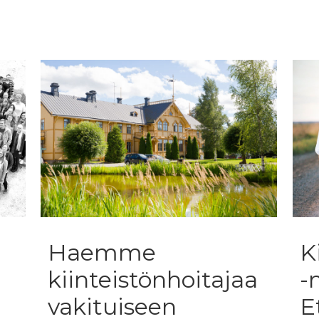
Haemme
K
kiinteistönhoitajaa
-
vakituiseen
E