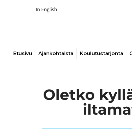
In English
Etusivu
Ajankohtaista
Koulutustarjonta
O
Oletko kyl
iltama