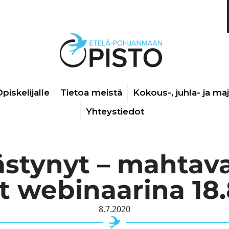
piskelijalle
Tietoa meistä
Kokous-, juhla- ja ma
Yhteystiedot
lästynyt – mahtav
t webinaarina 18
8.7.2020