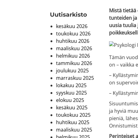
Mistä tietää
Uutis­arkisto
tunteiden ja
uusia tuulia
kesäkuu 2026
poikkeuksell
toukokuu 2026
huhtikuu 2026
maaliskuu 2026
helmikuu 2026
Tämän vuoden
tammikuu 2026
on – vaikka 
joulukuu 2025
– Kyllästym
marraskuu 2025
on supervoim
lokakuu 2025
syyskuu 2025
– Kyllästymi
elokuu 2025
Sisuuntumise
kesäkuu 2025
ja hyviä muu
toukokuu 2025
pieniä, lähe
huhtikuu 2025
Onnistumiste
maaliskuu 2025
Perinteiset 
helmikuu 2025