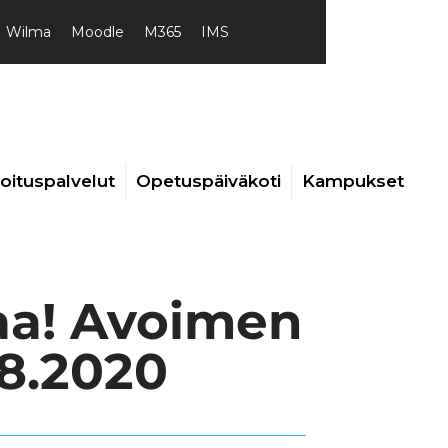
Wilma
Moodle
M365
IMS
joituspalvelut
Opetuspäiväkoti
Kampukset
aa! Avoimen
.8.2020