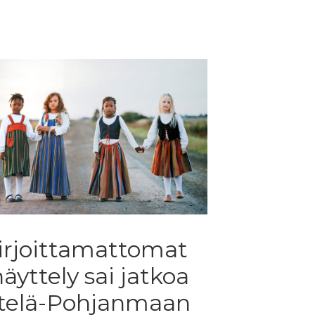
irjoittamattomat
näyttely sai jatkoa
telä-Pohjanmaan