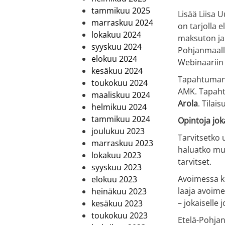
tammikuu 2025
Lisää Liisa 
marraskuu 2024
on tarjolla 
lokakuu 2024
maksuton ja 
syyskuu 2024
Pohjanmaalla
elokuu 2024
Webinaariin 
kesäkuu 2024
Tapahtuman j
toukokuu 2024
AMK. Tapahtu
maaliskuu 2024
Arola
. Tilai
helmikuu 2024
tammikuu 2024
Opintoja jok
joulukuu 2023
Tarvitsetko 
marraskuu 2023
haluatko muu
lokakuu 2023
tarvitset.
syyskuu 2023
Avoimessa ko
elokuu 2023
laaja avoime
heinäkuu 2023
– jokaiselle j
kesäkuu 2023
toukokuu 2023
Etelä-Pohja