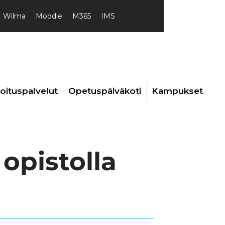
Wilma
Moodle
M365
IMS
joituspalvelut
Opetuspäiväkoti
Kampukset
opistolla