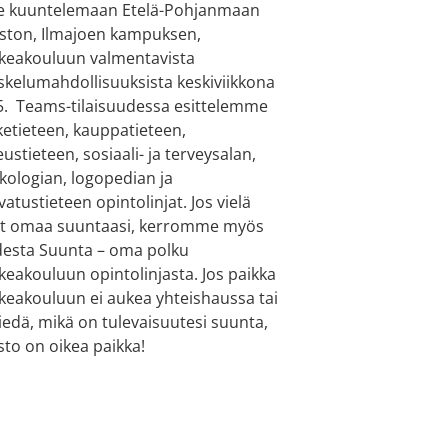
e kuuntelemaan Etelä-Pohjanmaan
ston, Ilmajoen kampuksen,
keakouluun valmentavista
skelumahdollisuuksista keskiviikkona
5. Teams-tilaisuudessa esittelemme
ketieteen, kauppatieteen,
eustieteen, sosiaali- ja terveysalan,
kologian, logopedian ja
vatustieteen opintolinjat. Jos vielä
it omaa suuntaasi, kerromme myös
esta Suunta – oma polku
keakouluun opintolinjasta. Jos paikka
keakouluun ei aukea yhteishaussa tai
tiedä, mikä on tulevaisuutesi suunta,
sto on oikea paikka!