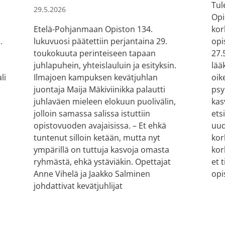
Tul
29.5.2026
Opi
kor
n
Etelä-Pohjanmaan Opiston 134.
opi
.
lukuvuosi päätettiin perjantaina 29.
27.
toukokuuta perinteiseen tapaan
lää
juhlapuhein, yhteislauluin ja esityksin.
oik
li
Ilmajoen kampuksen kevätjuhlan
psy
juontaja Maija Mäkiviinikka palautti
kas
juhlaväen mieleen elokuun puolivälin,
ets
jolloin samassa salissa istuttiin
uud
opistovuoden avajaisissa. – Et ehkä
kor
tuntenut silloin ketään, mutta nyt
kor
ympärillä on tuttuja kasvoja omasta
et 
ryhmästä, ehkä ystäviäkin. Opettajat
opi
Anne Vihelä ja Jaakko Salminen
johdattivat kevätjuhlijat