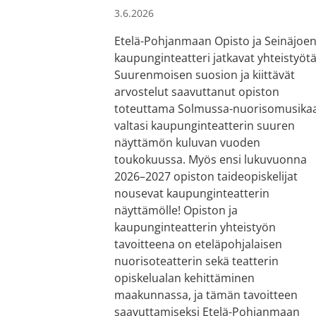
3.6.2026
Etelä-Pohjanmaan Opisto ja Seinäjoe
kaupunginteatteri jatkavat yhteistyötä
Suurenmoisen suosion ja kiittävät
arvostelut saavuttanut opiston
toteuttama Solmussa-nuorisomusikaa
valtasi kaupunginteatterin suuren
näyttämön kuluvan vuoden
toukokuussa. Myös ensi lukuvuonna
2026–2027 opiston taideopiskelijat
nousevat kaupunginteatterin
näyttämölle! Opiston ja
kaupunginteatterin yhteistyön
tavoitteena on eteläpohjalaisen
nuorisoteatterin sekä teatterin
opiskelualan kehittäminen
maakunnassa, ja tämän tavoitteen
saavuttamiseksi Etelä-Pohjanmaan