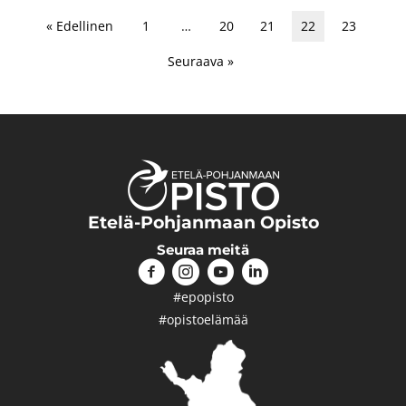
« Edellinen
1
…
20
21
22
23
Seuraava »
Etelä-Pohjanmaan Opisto
Seuraa meitä
#epopisto
#opistoelämää