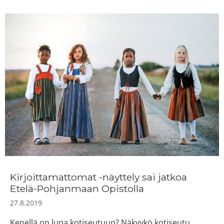
Kirjoittamattomat -näyttely sai jatkoa
Etelä-Pohjanmaan Opistolla
27.8.2019
Kenellä on lupa kotiseutuun? Näkyykö kotiseutu