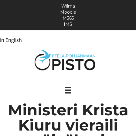
Wilma
Moodle
M365
IMS
In English
Ministeri Krista
Kiuru vieraili