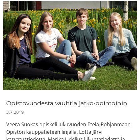
Opistovuodesta vauhtia jatko-opintoihin
3.7.2019
Veera Suokas opiskeli lukuvuoden Etelä-Pohjanmaan
Opiston kauppatieteen linjalla, Lotta Järvi
kasvatustiedettä, Marika Udelius liikuntatiedettä ja