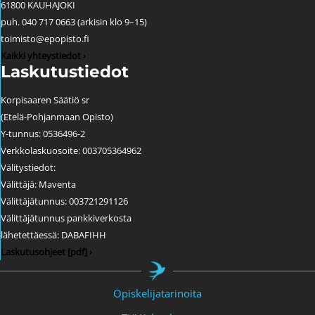
61800 KAUHAJOKI
puh. 040 717 0663 (arkisin klo 9–15)
toimisto@epopisto.fi
Kaikki yhteystiedot ›
Laskutustiedot
Korpisaaren Säätiö sr
(Etelä-Pohjanmaan Opisto)
Y-tunnus: 0536496-2
Verkkolaskuosoite: 003705364962
Välitystiedot:
Välittäjä: Maventa
Välittäjätunnus: 003721291126
Välittäjätunnus pankkiverkosta
lähetettäessä: DABAFIHH
Laskutusohjeet [pdf] ›
Opiskelijatarinoita