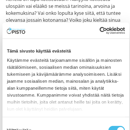
ulospäin vai elääkö se meissä tarinoina, arvoina ja
kokemuksina? Vai onko lopulta kyse siitä, että tuntee
olevansa jossain kotonansa? Voiko joku kieltää sinua
elämästä kotiseutuasi? Kirjoittamattomat on näyttely,
joka haastaa pohtimaan näitä kysymyksiä ja luomaan
tarinaa, jossa tärkeää ei ole se mistä tulimme, vaan
se, että olemme kaikki täällä.
Tämä sivusto käyttää evästeitä
Käytämme evästeitä tarjoamamme sisällön ja mainosten
räätälöimiseen, sosiaalisen median ominaisuuksien
tukemiseen ja kävijämäärämme analysoimiseen. Lisäksi
jaamme sosiaalisen median, mainosalan ja analytiikka-
alan kumppaneillemme tietoja siitä, miten käytät
sivustoamme. Kumppanimme voivat yhdistää näitä tietoja
muihin tietoihin, joita olet antanut heille tai joita on kerätty,
kun olet käyttänyt heidän palvelujaan.
Suostumuksen