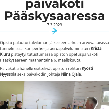
päiväkoti
Pääskysaaressa
7.3.2023
Opisto palautui talviloman jälkeiseen arkeen arvovaltaisissa
tunnelmissa, kun perhe- ja peruspalveluministeri
Krista
Kiuru
pistäytyi tutustumassa opiston opetuspäiväkoti
Pääskysaareen maanantaina 6. maaliskuuta.
Päiväkotia hänelle esittelivät opiston rehtori
Kyösti
Nyyssölä
sekä päiväkodin johtaja
Niina Ojala
.