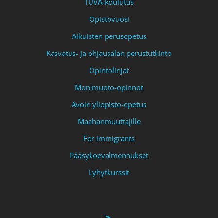
TUVA-koulutus
Opistovuosi
Aikuisten perusopetus
Kasvatus- ja ohjausalan perustutkinto
Opintolinjat
Monimuoto-opinnot
Avoin yliopisto-opetus
Maahanmuuttajille
For immigrants
Pääsykoevalmennukset
Lyhytkurssit