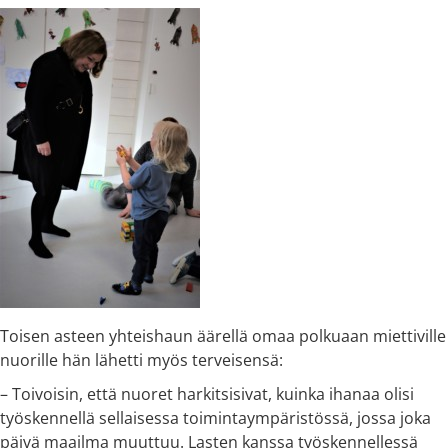
Toisen asteen yhteishaun äärellä omaa polkuaan miettiville
nuorille hän lähetti myös terveisensä:
– Toivoisin, että nuoret harkitsisivat, kuinka ihanaa olisi
työskennellä sellaisessa toimintaympäristössä, jossa joka
päivä maailma muuttuu. Lasten kanssa työskennellessä