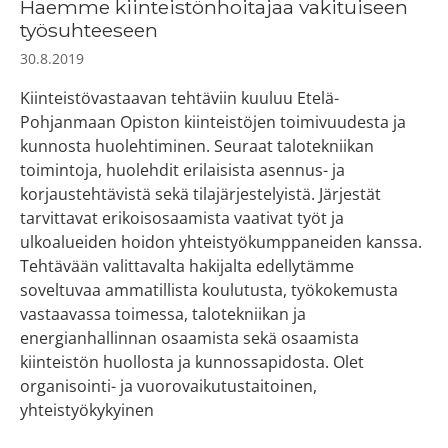
Haemme kiinteistönhoitajaa vakituiseen
työsuhteeseen
30.8.2019
Kiinteistövastaavan tehtäviin kuuluu Etelä-
Pohjanmaan Opiston kiinteistöjen toimivuudesta ja
kunnosta huolehtiminen. Seuraat talotekniikan
toimintoja, huolehdit erilaisista asennus- ja
korjaustehtävistä sekä tilajärjestelyistä. Järjestät
tarvittavat erikoisosaamista vaativat työt ja
ulkoalueiden hoidon yhteistyökumppaneiden kanssa.
Tehtävään valittavalta hakijalta edellytämme
soveltuvaa ammatillista koulutusta, työkokemusta
vastaavassa toimessa, talotekniikan ja
energianhallinnan osaamista sekä osaamista
kiinteistön huollosta ja kunnossapidosta. Olet
organisointi- ja vuorovaikutustaitoinen,
yhteistyökykyinen