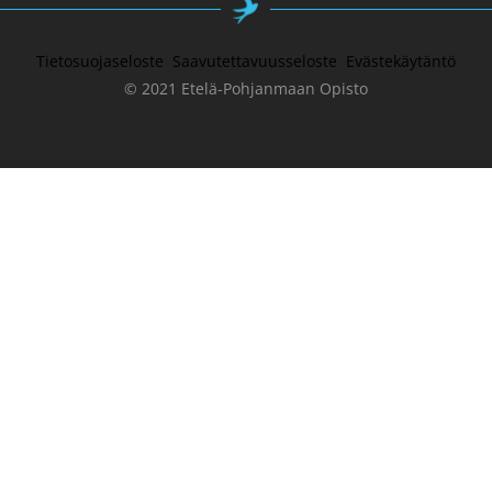
Tietosuojaseloste
Saavutettavuusseloste
Evästekäytäntö
© 2021 Etelä-Pohjanmaan Opisto