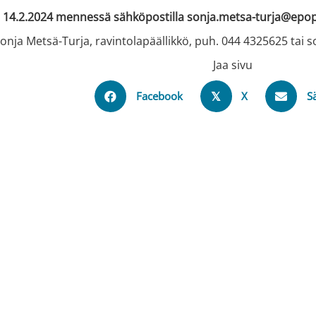
14.2.2024 mennessä sähköpostilla sonja.metsa-turja@epopi
onja Metsä-Turja, ravintolapäällikkö, puh. 044 4325625 tai 
Jaa sivu
Facebook
X
S
𝕏