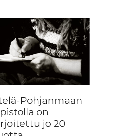
telä-Pohjanmaan
pistolla on
irjoitettu jo 20
uotta