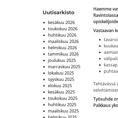
Haemme vast
Uutis­arkisto
Ravintolassa
opiskelijoid
kesäkuu 2026
toukokuu 2026
Vastaavan k
huhtikuu 2026
tavaro
maaliskuu 2026
kuukaus
helmikuu 2026
aamiai
tammikuu 2026
välipal
joulukuu 2025
kassap
marraskuu 2025
puhtaa
lokakuu 2025
syyskuu 2025
Tehtävässä v
elokuu 2025
selvittämise
kesäkuu 2025
toukokuu 2025
Työsuhde on 
huhtikuu 2025
Palkkaus yks
maaliskuu 2025
helmikuu 2025