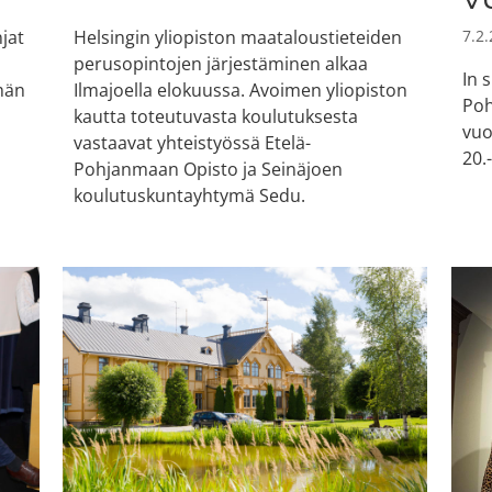
jat
Helsingin yliopiston maataloustieteiden
7.2
perusopintojen järjestäminen alkaa
In 
män
Ilmajoella elokuussa. Avoimen yliopiston
Poh
kautta toteutuvasta koulutuksesta
vuo
vastaavat yhteistyössä Etelä-
20.
Pohjanmaan Opisto ja Seinäjoen
koulutuskuntayhtymä Sedu.