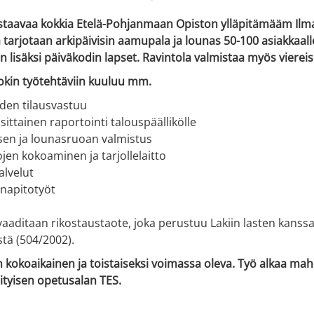
aavaa kokkia Etelä-Pohjanmaan Opiston ylläpitämääm Ilmajo
 tarjotaan arkipäivisin aamupala ja lounas 50-100 asiakkaalle
en lisäksi päiväkodin lapset. Ravintola valmistaa myös vier
okin työtehtäviin kuuluu mm.
iden tilausvastuu
ittainen raportointi talouspäällikölle
sen ja lounasruoan valmistus
ojen kokoaminen ja tarjollelaitto
alvelut
napitotyöt
aaditaan rikostaustaote, joka perustuu Lakiin lasten kanss
stä (504/2002).
kokoaikainen ja toistaiseksi voimassa oleva. Työ alkaa ma
ityisen opetusalan TES.