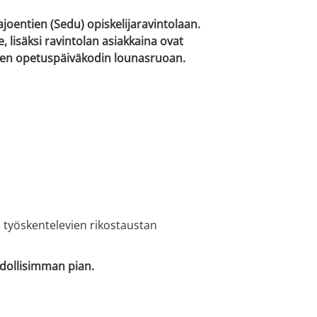
entien (Sedu) opiskelijaravintolaan.
, lisäksi ravintolan asiakkaina ovat
eisen opetuspäiväkodin lounasruoan.
a työskentelevien rikostaustan
hdollisimman pian.