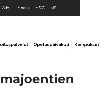
Wilma
Moodle
M365
IMS
joituspalvelut
Opetuspäiväkoti
Kampukset
lmajoentien