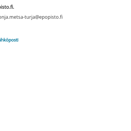
sto.fi.
sonja.metsa-turja@epopisto.fi
ähköposti