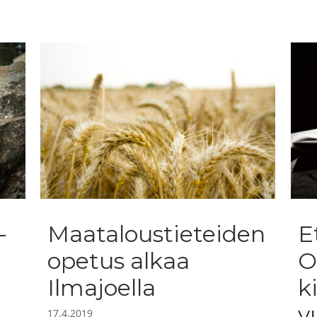
–
Maataloustieteiden
E
opetus alkaa
O
Ilmajoella
k
v
17.4.2019