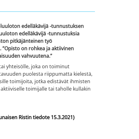
luuloton edelläkävijä -tunnustuksen
uuloton edelläkävijä -tunnustuksia
ston pitkäjänteinen työ
”Opisto on rohkea ja aktiivinen
inaisuuden vahvuutena.”
ai yhteisölle, joka on toiminut
ttavuuden puolesta riippumatta kielestä,
lle toimijoita, jotka edistävät ihmisten
viselle toimijalle tai taholle kullakin
aisen Ristin tiedote 15.3.2021)