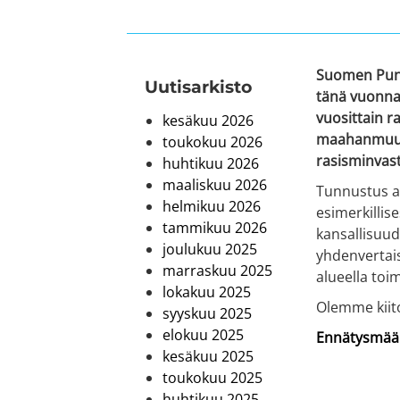
Suomen Puna
Uutis­arkisto
tänä vuonna 
vuosittain r
kesäkuu 2026
maahanmuutta
toukokuu 2026
rasisminvast
huhtikuu 2026
maaliskuu 2026
Tunnustus an
helmikuu 2026
esimerkillis
tammikuu 2026
kansallisuud
joulukuu 2025
yhdenvertais
marraskuu 2025
alueella toi
lokakuu 2025
Olemme kiit
syyskuu 2025
elokuu 2025
Ennätysmäärä
kesäkuu 2025
toukokuu 2025
huhtikuu 2025