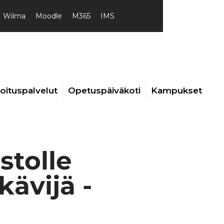
Wilma
Moodle
M365
IMS
joituspalvelut
Opetuspäiväkoti
Kampukset
stolle
ävijä -