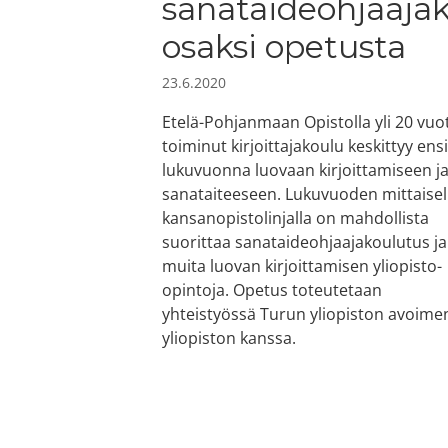
sanataideohjaaja
osaksi opetusta
23.6.2020
Etelä-Pohjanmaan Opistolla yli 20 vuo
toiminut kirjoittajakoulu keskittyy ensi
lukuvuonna luovaan kirjoittamiseen j
sanataiteeseen. Lukuvuoden mittaisel
kansanopistolinjalla on mahdollista
suorittaa sanataideohjaajakoulutus ja
muita luovan kirjoittamisen yliopisto-
opintoja. Opetus toteutetaan
yhteistyössä Turun yliopiston avoime
yliopiston kanssa.