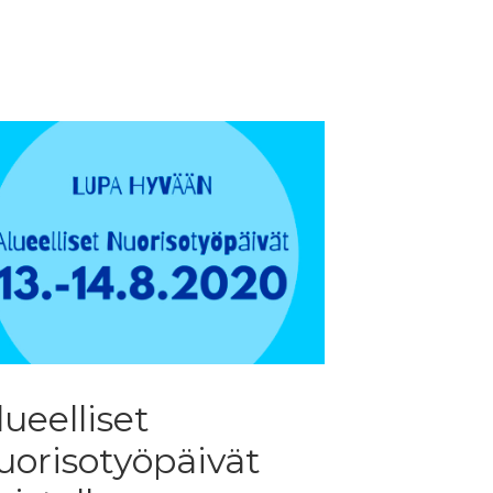
lueelliset
uorisotyöpäivät