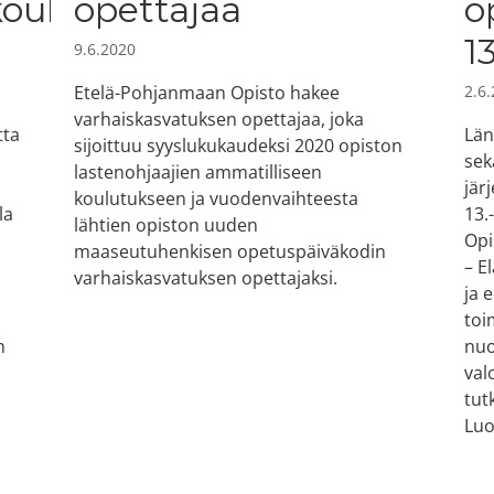
koulutus
opettajaa
o
1
9.6.2020
Etelä-Pohjanmaan Opisto hakee
2.6
varhaiskasvatuksen opettajaa, joka
tta
Län
sijoittuu syyslukukaudeksi 2020 opiston
sek
lastenohjaajien ammatilliseen
a
jär
koulutukseen ja vuodenvaihteesta
la
13.
lähtien opiston uuden
Opi
maaseutuhenkisen opetuspäiväkodin
– E
varhaiskasvatuksen opettajaksi.
ja 
toi
n
nuo
val
tut
Luo