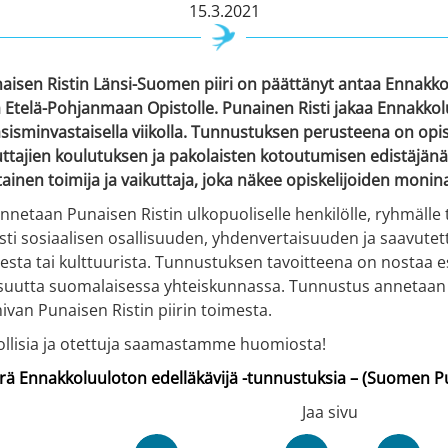
15.3.2021
isen Ristin Länsi-Suomen piiri on päättänyt antaa Ennakko
Etelä-Pohjanmaan Opistolle. Punainen Risti jakaa Ennakkol
asisminvastaisella viikolla. Tunnustuksen perusteena on opi
jien koulutuksen ja pakolaisten kotoutumisen edistäjänä. 
ainen toimija ja vaikuttaja, joka näkee opiskelijoiden mon
netaan Punaisen Ristin ulkopuoliselle henkilölle, ryhmälle t
esti sosiaalisen osallisuuden, yhdenvertaisuuden ja saavute
esta tai kulttuurista. Tunnustuksen tavoitteena on nostaa esi
uutta suomalaisessa yhteiskunnassa. Tunnustus annetaan aktii
mivan Punaisen Ristin piirin toimesta.
ollisia ja otettuja saamastamme huomiosta!
 Ennakkoluuloton edelläkävijä -tunnustuksia – (Suomen Pun
Jaa sivu