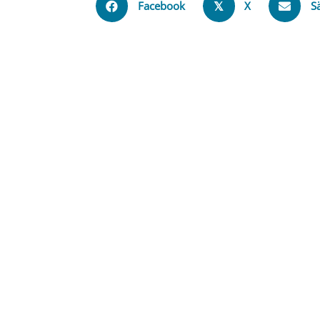
Facebook
X
S
𝕏