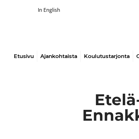
In English
Etusivu
Ajankohtaista
Koulutustarjonta
O
Etelä
Ennakk