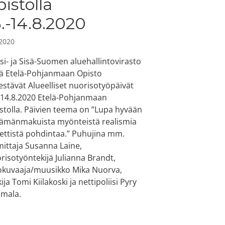
pistolla
3.-14.8.2020
.2020
si- ja Sisä-Suomen aluehallintovirasto
ä Etelä-Pohjanmaan Opisto
jestävät Alueelliset nuorisotyöpäivät
-14.8.2020 Etelä-Pohjanmaan
stolla. Päivien teema on ”Lupa hyvään
lämänmakuista myönteistä realismia
eettistä pohdintaa.” Puhujina mm.
mittaja Susanna Laine,
risotyöntekijä Julianna Brandt,
okuvaaja/muusikko Mika Nuorva,
kija Tomi Kiilakoski ja nettipoliisi Pyry
mala.