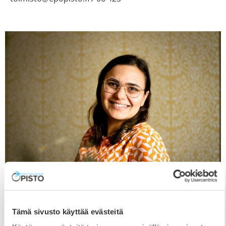
”Kun matkustan, opin itse enemmän”
18.3.2026
Tämä sivusto käyttää evästeitä