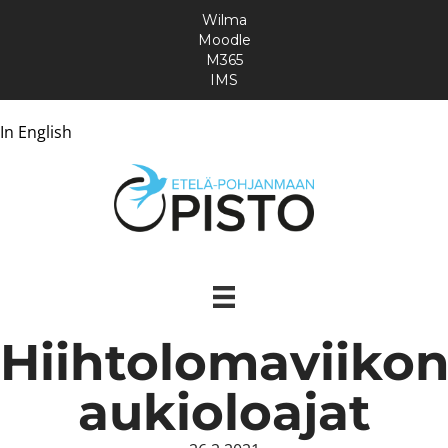
Wilma
Moodle
M365
IMS
In English
Hiihtolomaviiko
aukioloajat