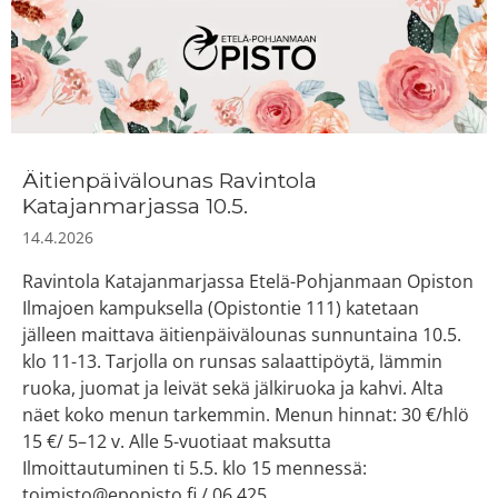
Äitienpäivälounas Ravintola
Katajanmarjassa 10.5.
14.4.2026
Ravintola Katajanmarjassa Etelä-Pohjanmaan Opiston
Ilmajoen kampuksella (Opistontie 111) katetaan
jälleen maittava äitienpäivälounas sunnuntaina 10.5.
klo 11-13. Tarjolla on runsas salaattipöytä, lämmin
ruoka, juomat ja leivät sekä jälkiruoka ja kahvi. Alta
näet koko menun tarkemmin. Menun hinnat: 30 €/hlö
15 €/ 5–12 v. Alle 5-vuotiaat maksutta
Ilmoittautuminen ti 5.5. klo 15 mennessä:
toimisto@epopisto.fi / 06 425