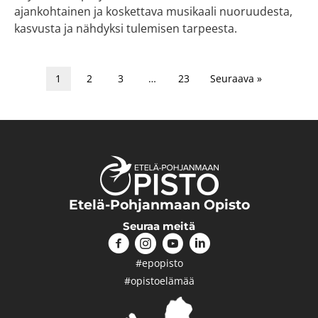
ajankohtainen ja koskettava musikaali nuoruudesta,
kasvusta ja nähdyksi tulemisen tarpeesta.
1
2
3
…
23
Seuraava »
Etelä-Pohjanmaan Opisto
Seuraa meitä
#epopisto
#opistoelämää