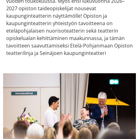
vuoden toukokuussa. Myös ensi lukuvuonna 2026–
2027 opiston taideopiskelijat nousevat
kaupunginteatterin näyttämölle! Opiston ja
kaupunginteatterin yhteistyön tavoitteena on
eteläpohjalaisen nuorisoteatterin sekä teatterin
opiskelualan kehittäminen maakunnassa, ja tämän
tavoitteen saavuttamiseksi Etelä-Pohjanmaan Opiston
teatterilinja ja Seinäjoen kaupunginteatteri