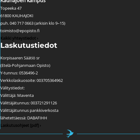
Kauhajoen kampus
Topeeka 47
61800 KAUHAJOKI
puh. 040 717 0663 (arkisin klo 9–15)
toimisto@epopisto.fi
Kaikki yhteystiedot ›
Laskutustiedot
Korpisaaren Säätiö sr
(Etelä-Pohjanmaan Opisto)
Y-tunnus: 0536496-2
Verkkolaskuosoite: 003705364962
Välitystiedot:
Välittäjä: Maventa
Välittäjätunnus: 003721291126
Välittäjätunnus pankkiverkosta
lähetettäessä: DABAFIHH
Laskutusohjeet [pdf] ›