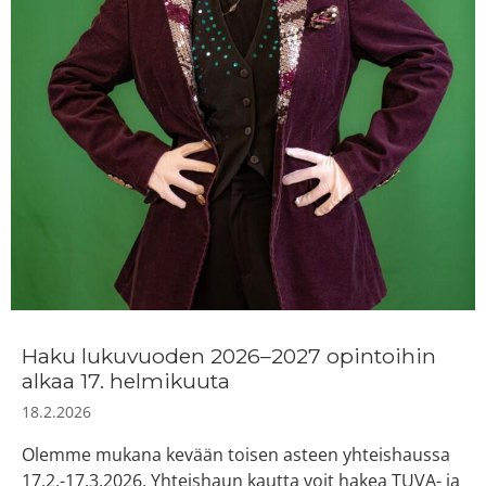
Haku lukuvuoden 2026–2027 opintoihin
alkaa 17. helmikuuta
18.2.2026
Olemme mukana kevään toisen asteen yhteishaussa
17.2.-17.3.2026. Yhteishaun kautta voit hakea TUVA- ja