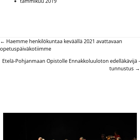
tammikuu 2019
Posts
← Haemme henkilökuntaa keväällä 2021 avattavaan
opetuspäiväkotiimme
navigation
Etelä-Pohjanmaan Opistolle Ennakkoluuloton edelläkävijä -
tunnustus →