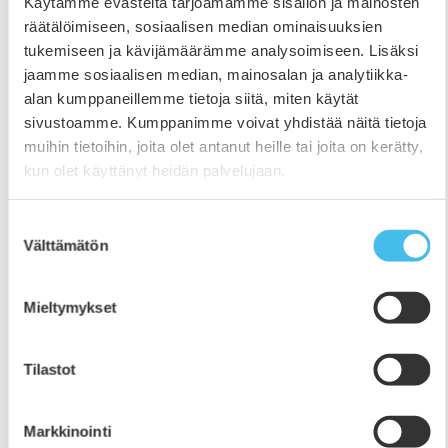
Käytämme evästeitä tarjoamamme sisällön ja mainosten
Adile Celen tuli Turkista Suomeen syyskuussa 2021 ja
räätälöimiseen, sosiaalisen median ominaisuuksien
aloitti opistolla suomen kielen opiskelun. Keväällä
tukemiseen ja kävijämäärämme analysoimiseen. Lisäksi
2023 hän haki opiskelijaksi kasvatus- ja ohjausalan
jaamme sosiaalisen median, mainosalan ja analytiikka-
perustutkintoon, ja elokuussa 2023 hän aloitti
alan kumppaneillemme tietoja siitä, miten käytät
opinnot. Lastenohjaajaksi hän valmistui helmikuussa
sivustoamme. Kumppanimme voivat yhdistää näitä tietoja
2026, ja syksyllä 2025 hän vietti noin neljä viikkoa
muihin tietoihin, joita olet antanut heille tai joita on kerätty,
Erasmus+ -vaihto-opiskelijana 24.11–
kun olet käyttänyt heidän palvelujaan.
18.12. Tsekin Brnossa. Adile on opiston ensimmäinen
lastenohjaajaksi suuntautunut
maahanmuuttajataustainen kasvatus- ja ohjausalan
Suostumuksen
Välttämätön
opiskelija, joka lähti Erasmus-vaihtoon opiskelun
valinta
aikana. ”Halusin
Mieltymykset
Tilastot
Markkinointi