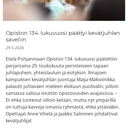
Opiston 134. lukuvuosi päättyi kevätjuhlan
säveliin
29.5.2026
Etelä-Pohjanmaan Opiston 134. lukuvuosi päätettiin
perjantaina 29. toukokuuta perinteiseen tapaan
juhlapuhein, yhteislauluin ja esityksin. Ilmajoen
kampuksen kevätjuhlan juontaja Maija Mäkiviinikka
palautti juhlaväen mieleen elokuun puolivälin, jolloin
samassa salissa istuttiin opistovuoden avajaisissa. –
Et ehkä tuntenut silloin ketään, mutta nyt ympärillä
on tuttuja kasvoja omasta ryhmästä, ehkä ystäviäkin.
Opettajat Anne Vihelä ja Jaakko Salminen johdattivat
kevätjuhlijat