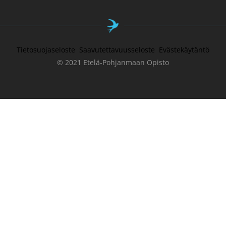
Tietosuojaseloste
Saavutettavuusseloste
Evästekäytäntö
© 2021 Etelä-Pohjanmaan Opisto