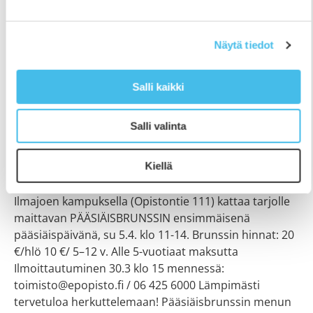
Näytä tiedot
Salli kaikki
Pääsiäisbrunssi Ravintola
Salli valinta
Katajanmarjassa 5.4.
13.3.2026
Kiellä
Ravintola Katajanmarja Etelä-Pohjanmaan Opiston
Ilmajoen kampuksella (Opistontie 111) kattaa tarjolle
maittavan PÄÄSIÄISBRUNSSIN ensimmäisenä
pääsiäispäivänä, su 5.4. klo 11-14. Brunssin hinnat: 20
€/hlö 10 €/ 5–12 v. Alle 5-vuotiaat maksutta
Ilmoittautuminen 30.3 klo 15 mennessä:
toimisto@epopisto.fi / 06 425 6000 Lämpimästi
tervetuloa herkuttelemaan! Pääsiäisbrunssin menun