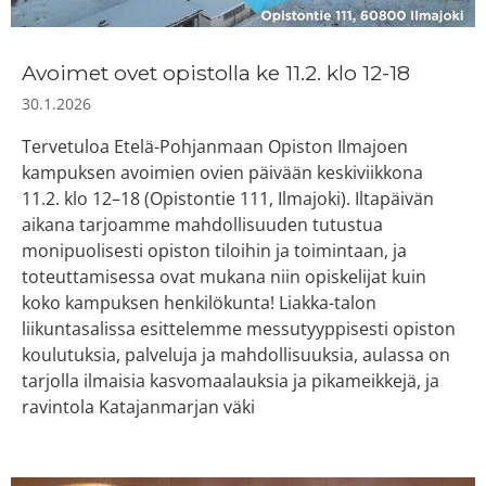
Avoimet ovet opistolla ke 11.2. klo 12-18
30.1.2026
Tervetuloa Etelä-Pohjanmaan Opiston Ilmajoen
kampuksen avoimien ovien päivään keskiviikkona
11.2. klo 12–18 (Opistontie 111, Ilmajoki). Iltapäivän
aikana tarjoamme mahdollisuuden tutustua
monipuolisesti opiston tiloihin ja toimintaan, ja
toteuttamisessa ovat mukana niin opiskelijat kuin
koko kampuksen henkilökunta! Liakka-talon
liikuntasalissa esittelemme messutyyppisesti opiston
koulutuksia, palveluja ja mahdollisuuksia, aulassa on
tarjolla ilmaisia kasvomaalauksia ja pikameikkejä, ja
ravintola Katajanmarjan väki