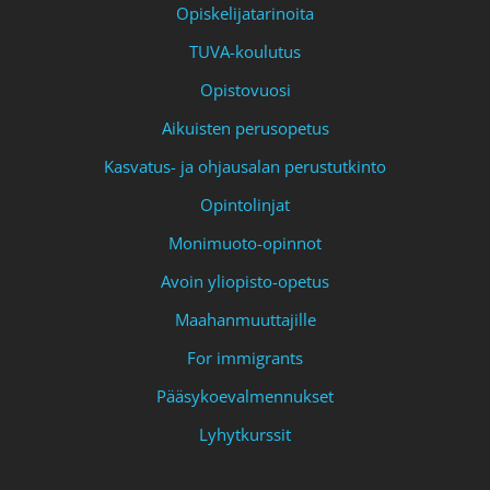
Opiskelijatarinoita
TUVA-koulutus
Opistovuosi
Aikuisten perusopetus
Kasvatus- ja ohjausalan perustutkinto
Opintolinjat
Monimuoto-opinnot
Avoin yliopisto-opetus
Maahanmuuttajille
For immigrants
Pääsykoevalmennukset
Lyhytkurssit