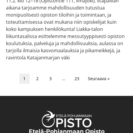
11.2. klo 12–18 (Opistontie 111, Ilmajoki). Iltapäivän
aikana tarjoamme mahdollisuuden tutustua
monipuolisesti opiston tiloihin ja toimintaan, ja
toteuttamisessa ovat mukana niin opiskelijat kuin
koko kampuksen henkilökunta! Liakka-talon
liikuntasalissa esittelemme messutyyppisesti opiston
koulutuksia, palveluja ja mahdollisuuksia, aulassa on
tarjolla ilmaisia kasvomaalauksia ja pikameikkejä, ja
ravintola Katajanmarjan väki
1
2
3
…
23
Seuraava »
Etelä-Pohjanmaan Opisto