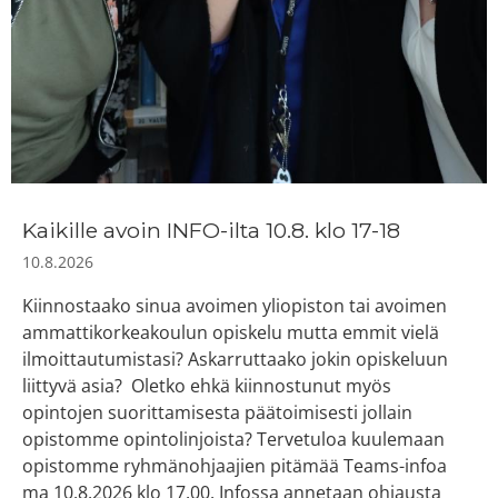
Kaikille avoin INFO-ilta 10.8. klo 17-18
10.8.2026
Kiinnostaako sinua avoimen yliopiston tai avoimen
ammattikorkeakoulun opiskelu mutta emmit vielä
ilmoittautumistasi? Askarruttaako jokin opiskeluun
liittyvä asia? Oletko ehkä kiinnostunut myös
opintojen suorittamisesta päätoimisesti jollain
opistomme opintolinjoista? Tervetuloa kuulemaan
opistomme ryhmänohjaajien pitämää Teams-infoa
ma 10.8.2026 klo 17.00. Infossa annetaan ohjausta