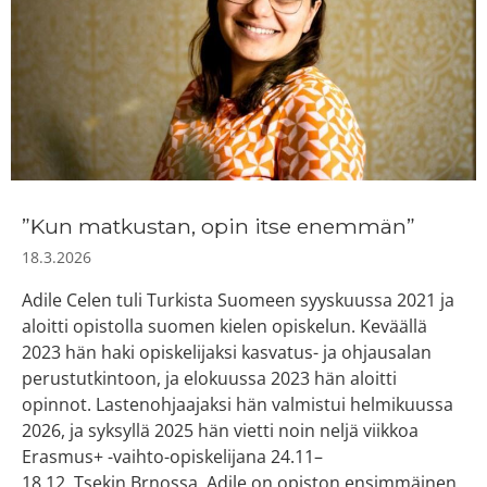
”Kun matkustan, opin itse enemmän”
18.3.2026
Adile Celen tuli Turkista Suomeen syyskuussa 2021 ja
aloitti opistolla suomen kielen opiskelun. Keväällä
2023 hän haki opiskelijaksi kasvatus- ja ohjausalan
perustutkintoon, ja elokuussa 2023 hän aloitti
opinnot. Lastenohjaajaksi hän valmistui helmikuussa
2026, ja syksyllä 2025 hän vietti noin neljä viikkoa
Erasmus+ -vaihto-opiskelijana 24.11–
18.12. Tsekin Brnossa. Adile on opiston ensimmäinen