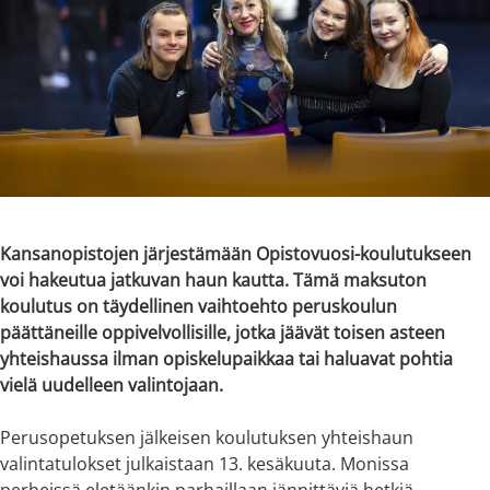
Kansanopistojen järjestämään Opistovuosi-koulutukseen
voi hakeutua jatkuvan haun kautta. Tämä maksuton
koulutus on täydellinen vaihtoehto peruskoulun
päättäneille oppivelvollisille, jotka jäävät toisen asteen
yhteishaussa ilman opiskelupaikkaa tai haluavat pohtia
vielä uudelleen valintojaan.
Perusopetuksen jälkeisen koulutuksen yhteishaun
valintatulokset julkaistaan 13. kesäkuuta. Monissa
perheissä eletäänkin parhaillaan jännittäviä hetkiä.