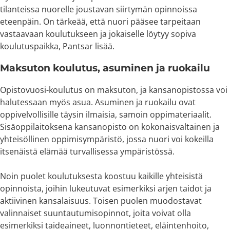
tilanteissa nuorelle joustavan siirtymän opinnoissa
eteenpäin. On tärkeää, että nuori pääsee tarpeitaan
vastaavaan koulutukseen ja jokaiselle löytyy sopiva
koulutuspaikka, Pantsar lisää.
Maksuton koulutus, asuminen ja ruokailu
Opistovuosi-koulutus on maksuton, ja kansanopistossa voi
halutessaan myös asua. Asuminen ja ruokailu ovat
oppivelvollisille täysin ilmaisia, samoin oppimateriaalit.
Sisäoppilaitoksena kansanopisto on kokonaisvaltainen ja
yhteisöllinen oppimisympäristö, jossa nuori voi kokeilla
itsenäistä elämää turvallisessa ympäristössä.
Noin puolet koulutuksesta koostuu kaikille yhteisistä
opinnoista, joihin lukeutuvat esimerkiksi arjen taidot ja
aktiivinen kansalaisuus. Toisen puolen muodostavat
valinnaiset suuntautumisopinnot, joita voivat olla
esimerkiksi taideaineet, luonnontieteet, eläintenhoito,