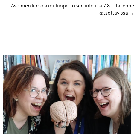
navigation
Avoimen korkeakouluopetuksen info-ilta 7.8. – tallenne
katsottavissa →