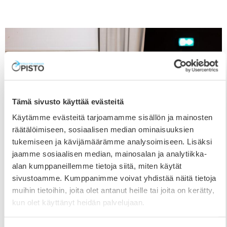
Tämä sivusto käyttää evästeitä
Käytämme evästeitä tarjoamamme sisällön ja mainosten
räätälöimiseen, sosiaalisen median ominaisuuksien
tukemiseen ja kävijämäärämme analysoimiseen. Lisäksi
jaamme sosiaalisen median, mainosalan ja analytiikka-
alan kumppaneillemme tietoja siitä, miten käytät
sivustoamme. Kumppanimme voivat yhdistää näitä tietoja
muihin tietoihin, joita olet antanut heille tai joita on kerätty,
Opiston 134. lukuvuosi päättyi kevätjuhlan
kun olet käyttänyt heidän palvelujaan.
säveliin
29.5.2026