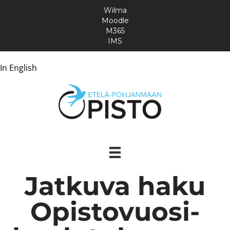
Wilma
Moodle
M365
IMS
In English
Jatkuva haku
Opistovuosi-