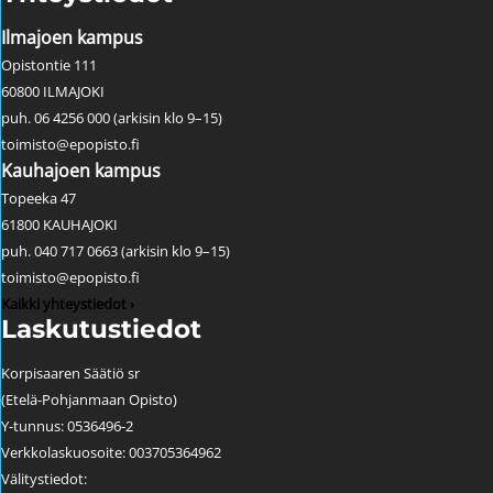
Ilmajoen kampus
Opistontie 111
60800 ILMAJOKI
puh. 06 4256 000 (arkisin klo 9–15)
toimisto@epopisto.fi
Kauhajoen kampus
Topeeka 47
61800 KAUHAJOKI
puh. 040 717 0663 (arkisin klo 9–15)
toimisto@epopisto.fi
Kaikki yhteystiedot ›
Laskutustiedot
Korpisaaren Säätiö sr
(Etelä-Pohjanmaan Opisto)
Y-tunnus: 0536496-2
Verkkolaskuosoite: 003705364962
Välitystiedot: