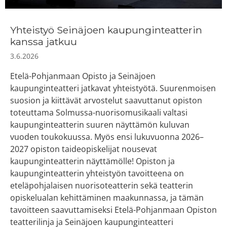
Yhteistyö Seinäjoen kaupunginteatterin
kanssa jatkuu
3.6.2026
Etelä-Pohjanmaan Opisto ja Seinäjoen
kaupunginteatteri jatkavat yhteistyötä. Suurenmoisen
suosion ja kiittävät arvostelut saavuttanut opiston
toteuttama Solmussa-nuorisomusikaali valtasi
kaupunginteatterin suuren näyttämön kuluvan
vuoden toukokuussa. Myös ensi lukuvuonna 2026–
2027 opiston taideopiskelijat nousevat
kaupunginteatterin näyttämölle! Opiston ja
kaupunginteatterin yhteistyön tavoitteena on
eteläpohjalaisen nuorisoteatterin sekä teatterin
opiskelualan kehittäminen maakunnassa, ja tämän
tavoitteen saavuttamiseksi Etelä-Pohjanmaan Opiston
teatterilinja ja Seinäjoen kaupunginteatteri