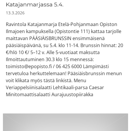
Katajanmarjassa 5.4.
13.3.2026
Ravintola Katajanmarja Etelä-Pohjanmaan Opiston
Ilmajoen kampuksella (Opistontie 111) kattaa tarjolle
maittavan PÄÄSIÄISBRUNSSIN ensimmäisenä
pääsiäispäivänä, su 5.4. klo 11-14. Brunssin hinnat: 20
€/hlö 10 €/ 5–12 v. Alle 5-vuotiaat maksutta
Ilmoittautuminen 30.3 klo 15 mennessä:
toimisto@epopisto.fi / 06 425 6000 Lämpimästi
tervetuloa herkuttelemaan! Pääsiäisbrunssin menun
voit klikata myös tästä linkistä. Menu
Veriappelsiinisalaatti Lehtikaali-parsa Caesar
Minitomaattisalaatti Aurajuustopiirakka