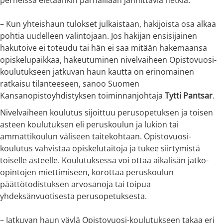
– Kun yhteishaun tulokset julkaistaan, hakijoista osa alkaa
pohtia uudelleen valintojaan. Jos hakijan ensisijainen
hakutoive ei toteudu tai hän ei saa mitään hakemaansa
opiskelupaikkaa, hakeutuminen nivelvaiheen Opistovuosi-
koulutukseen jatkuvan haun kautta on erinomainen
ratkaisu tilanteeseen, sanoo Suomen
Kansanopistoyhdistyksen toiminnanjohtaja
Tytti Pantsar
.
Nivelvaiheen koulutus sijoittuu perusopetuksen ja toisen
asteen koulutuksen eli peruskoulun ja lukion tai
ammattikoulun väliseen taitekohtaan. Opistovuosi-
koulutus vahvistaa opiskelutaitoja ja tukee siirtymistä
toiselle asteelle. Koulutuksessa voi ottaa aikalisän jatko-
opintojen miettimiseen, korottaa peruskoulun
päättötodistuksen arvosanoja tai toipua
yhdeksänvuotisesta perusopetuksesta.
– Jatkuvan haun väylä Opistovuosi-koulutukseen takaa eri