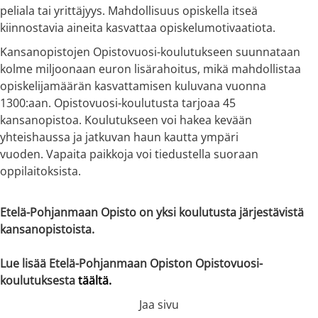
peliala tai yrittäjyys. Mahdollisuus opiskella itseä
kiinnostavia aineita kasvattaa opiskelumotivaatiota.
Kansanopistojen Opistovuosi-koulutukseen suunnataan
kolme miljoonaan euron lisärahoitus, mikä mahdollistaa
opiskelijamäärän kasvattamisen kuluvana vuonna
1300:aan. Opistovuosi-koulutusta tarjoaa 45
kansanopistoa. Koulutukseen voi hakea kevään
yhteishaussa ja jatkuvan haun kautta ympäri
vuoden. Vapaita paikkoja voi tiedustella suoraan
oppilaitoksista.
Etelä-Pohjanmaan Opisto on yksi koulutusta järjestävistä
kansanopistoista.
Lue lisää Etelä-Pohjanmaan Opiston Opistovuosi-
koulutuksesta
täältä.
Jaa sivu