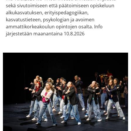
sekä sivutoimiseen että päätoimiseen opiskeluun
alkukasvatuksen, erityispedagogiikan,
kasvatustieteen, psykologian ja avoimen
ammattikorkeakoulun opintojen osalta. Info
järjestetään maanantaina 10.8.2026