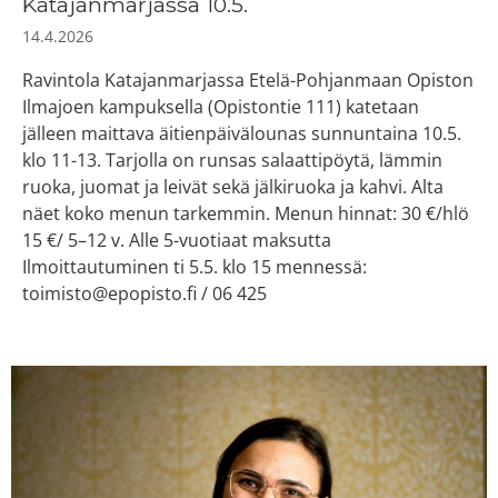
Katajanmarjassa 10.5.
14.4.2026
Ravintola Katajanmarjassa Etelä-Pohjanmaan Opiston
Ilmajoen kampuksella (Opistontie 111) katetaan
jälleen maittava äitienpäivälounas sunnuntaina 10.5.
klo 11-13. Tarjolla on runsas salaattipöytä, lämmin
ruoka, juomat ja leivät sekä jälkiruoka ja kahvi. Alta
näet koko menun tarkemmin. Menun hinnat: 30 €/hlö
15 €/ 5–12 v. Alle 5-vuotiaat maksutta
Ilmoittautuminen ti 5.5. klo 15 mennessä:
toimisto@epopisto.fi / 06 425