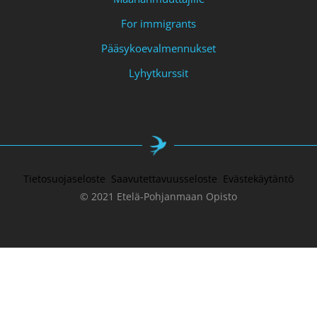
For immigrants
Pääsykoevalmennukset
Lyhytkurssit
Tietosuojaseloste
Saavutettavuusseloste
Evästekäytäntö
© 2021 Etelä-Pohjanmaan Opisto