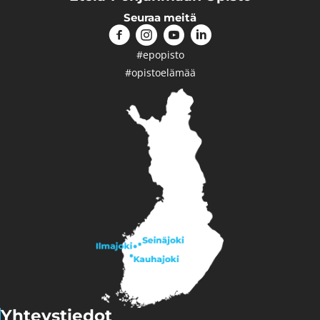
Seuraa meitä
#epopisto
#opistoelämää
Yhteystiedot