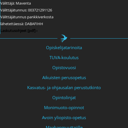
Välittäjä: Maventa
Välittäjätunnus: 003721291126
Välittäjätunnus pankkiverkosta
lähetettäessä: DABAFIHH
Laskutusohjeet [pdf] ›
Opiskelijatarinoita
TUVA-koulutus
Opistovuosi
Aikuisten perusopetus
Kasvatus- ja ohjausalan perustutkinto
Opintolinjat
Monimuoto-opinnot
Avoin yliopisto-opetus
Maahanmuuttajille