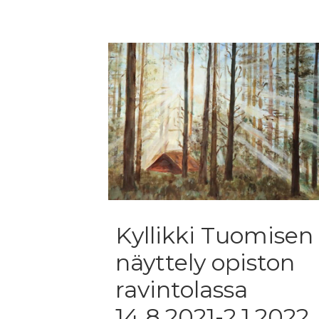
Kyllikki Tuomisen
näyttely opiston
ravintolassa
14.8.2021-2.1.2022