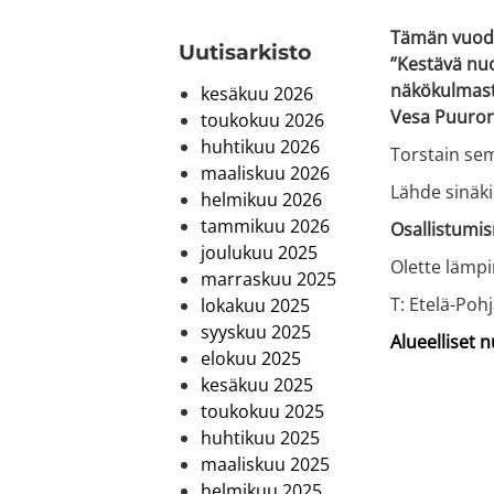
Tämän vuoden
Uutis­arkisto
”Kestävä nu
näkökulmast
kesäkuu 2026
Vesa Puurone
toukokuu 2026
huhtikuu 2026
Torstain sem
maaliskuu 2026
Lähde sinäki
helmikuu 2026
tammikuu 2026
Osallistumis
joulukuu 2025
Olette lämpi
marraskuu 2025
T: Etelä-Poh
lokakuu 2025
syyskuu 2025
Alueelliset 
elokuu 2025
kesäkuu 2025
toukokuu 2025
huhtikuu 2025
maaliskuu 2025
helmikuu 2025