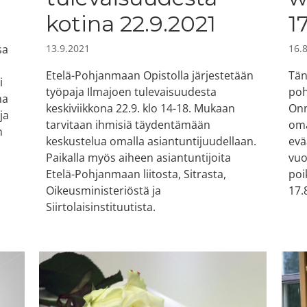
kotina 22.9.2021
1
sa
13.9.2021
16.
Etelä-Pohjanmaan Opistolla järjestetään
Tän
i
työpaja Ilmajoen tulevaisuudesta
poh
na
keskiviikkona 22.9. klo 14-18. Mukaan
Onn
ja
tarvitaan ihmisiä täydentämään
oma
n
keskustelua omalla asiantuntijuudellaan.
evä
Paikalla myös aiheen asiantuntijoita
vuo
Etelä-Pohjanmaan liitosta, Sitrasta,
poi
Oikeusministeriöstä ja
17.
Siirtolaisinstituutista.