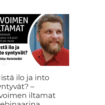
istä ilo ja into
yntyvät? –
voimen iltamat
ebinaarina