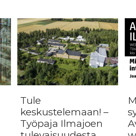
Tule
M
keskustelemaan! –
s
Työpaja Ilmajoen
A
tulevaisuudesta
w