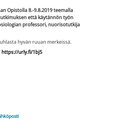
n Opistolla 8.-9.8.2019 teemalla
utkimuksen että käytännön työn
ologian professori, nuorisotutkija
ajuhlasta hyvän ruuan merkeissä.
:
https://urly.fi/1bj5
ähköposti