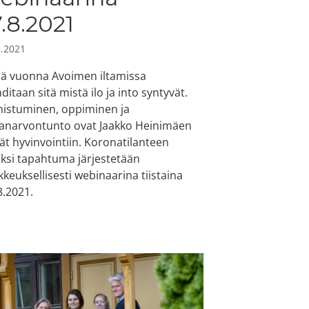
7.8.2021
8.2021
ä vuonna Avoimen iltamissa
ditaan sitä mistä ilo ja into syntyvät.
istuminen, oppiminen ja
narvontunto ovat Jaakko Heinimäen
ät hyvinvointiin. Koronatilanteen
ksi tapahtuma järjestetään
kkeuksellisesti webinaarina tiistaina
8.2021.