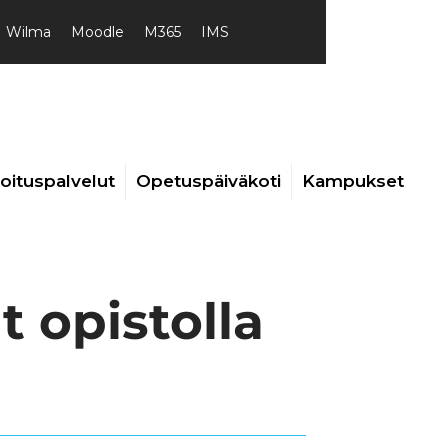
Wilma
Moodle
M365
IMS
joituspalvelut
Opetuspäiväkoti
Kampukset
t opistolla