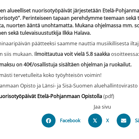
 alueelliset nuorisotyöpäivät järjestetään Etelä-Pohjanmaa
orisotyö”.
Perinteiseen tapaan perehdymme teemaan sekä t
a, nuorten ääntä unohtamatta. Mukana ohjelmassa mm. sosi
n sekä tulevaisuustutkija Ilkka Halava.
inaaripäivän päätteeksi saamme nauttia musiikillisesta ilt
n siis mukaan. I
lmoittautua voit vielä 5.8 saakka
osoitteessa
maksu on 40€/osallistuja sisältäen ohjelman ja ruokailut.
mästi tervetulleita koko työyhteisön voimin!
janmaan Opisto ja Länsi- ja Sisä-Suomen aluehallintovirasto
nuorisotyöpäivät Etelä-Pohjanmaan Opistolla
(pdf)
Jaa sivu
Facebook
X
S
𝕏