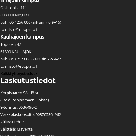
Ilmajoen kampus
Opistontie 111
60800 ILMAJOKI
puh. 06 4256 000 (arkisin klo 9–15)
toimisto@epopisto.fi
Kauhajoen kampus
Topeeka 47
61800 KAUHAJOKI
puh. 040 717 0663 (arkisin klo 9–15)
toimisto@epopisto.fi
Kaikki yhteystiedot ›
Laskutustiedot
Korpisaaren Säätiö sr
(Etelä-Pohjanmaan Opisto)
Y-tunnus: 0536496-2
Verkkolaskuosoite: 003705364962
Välitystiedot:
Välittäjä: Maventa