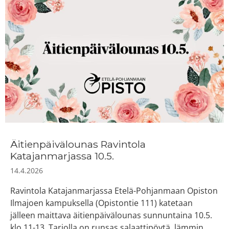
Äitienpäivälounas Ravintola
Katajanmarjassa 10.5.
14.4.2026
Ravintola Katajanmarjassa Etelä-Pohjanmaan Opiston
Ilmajoen kampuksella (Opistontie 111) katetaan
jälleen maittava äitienpäivälounas sunnuntaina 10.5.
klo 11-13. Tarjolla on runsas salaattipöytä, lämmin