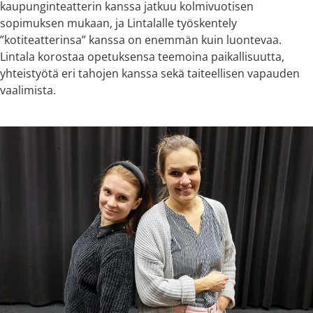
kaupunginteatterin kanssa jatkuu kolmivuotisen
sopimuksen mukaan, ja Lintalalle työskentely
”kotiteatterinsa” kanssa on enemmän kuin luontevaa.
Lintala korostaa opetuksensa teemoina paikallisuutta,
yhteistyötä eri tahojen kanssa sekä taiteellisen vapauden
vaalimista.