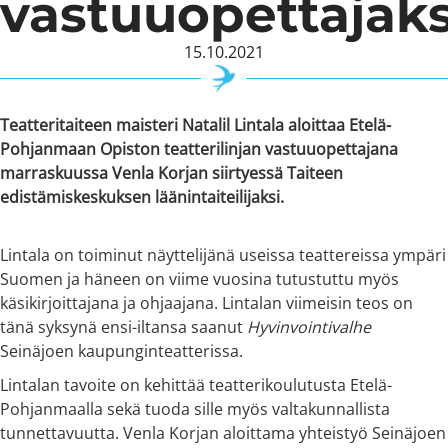
vastuuopettajaks
15.10.2021
Teatteritaiteen maisteri
Natalil Lintala
aloittaa Etelä-
Pohjanmaan Opiston teatterilinjan vastuuopettajana
marraskuussa
Venla Korjan
siirtyessä Taiteen
edistämiskeskuksen läänintaiteilijaksi.
Lintala on toiminut näyttelijänä useissa teattereissa ympäri
Suomen ja häneen on viime vuosina tutustuttu myös
käsikirjoittajana ja ohjaajana. Lintalan viimeisin teos on
tänä syksynä ensi-iltansa saanut
Hyvinvointivalhe
Seinäjoen kaupunginteatterissa.
Lintalan tavoite on kehittää teatterikoulutusta Etelä-
Pohjanmaalla sekä tuoda sille myös valtakunnallista
tunnettavuutta. Venla Korjan aloittama yhteistyö Seinäjoen