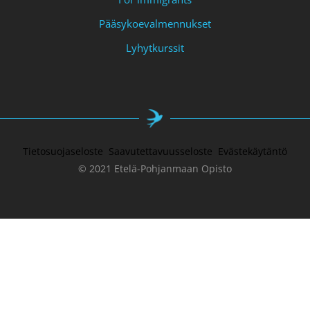
Pääsykoevalmennukset
Lyhytkurssit
Tietosuojaseloste
Saavutettavuusseloste
Evästekäytäntö
© 2021 Etelä-Pohjanmaan Opisto