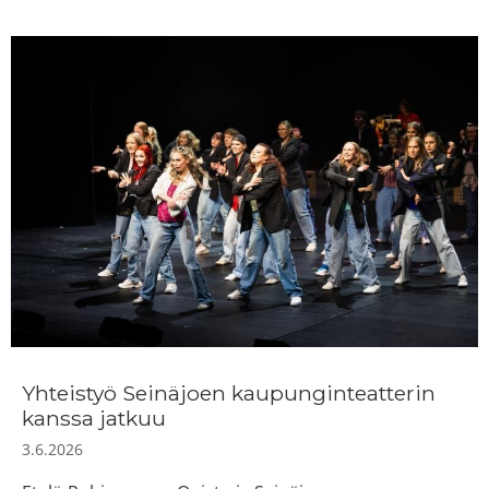
Yhteistyö Seinäjoen kaupunginteatterin
kanssa jatkuu
3.6.2026