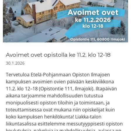
Avoimet ovet opistolla ke 11.2. klo 12-18
30.1.2026
Tervetuloa Etelä-Pohjanmaan Opiston Ilmajoen
kampuksen avoimien ovien päivään keskiviikkona
11.2. klo 12–18 (Opistontie 111, Ilmajoki). Iltapäivän
aikana tarjoamme mahdollisuuden tutustua
monipuolisesti opiston tiloihin ja toimintaan, ja
toteuttamisessa ovat mukana niin opiskelijat kuin
koko kampuksen henkilökunta! Liakka-talon
liikuntasalissa esittelemme messutyyppisesti opiston
koulutuksia, palveluja ja mahdollisuuksia, aulassa on