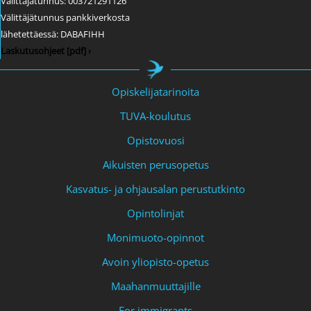
Välittäjätunnus: 003721291126
Välittäjätunnus pankkiverkosta
lähetettäessä: DABAFIHH
Laskutusohjeet [pdf] ›
Opiskelijatarinoita
TUVA-koulutus
Opistovuosi
Aikuisten perusopetus
Kasvatus- ja ohjausalan perustutkinto
Opintolinjat
Monimuoto-opinnot
Avoin yliopisto-opetus
Maahanmuuttajille
For immigrants