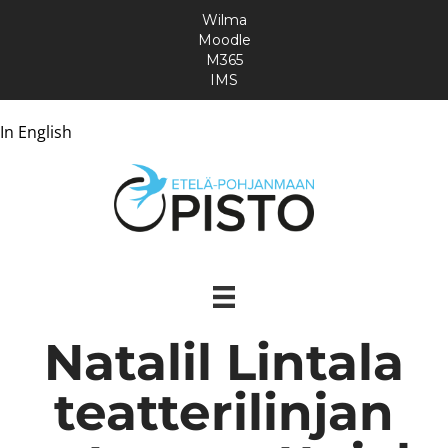
Wilma
Moodle
M365
IMS
In English
Natalil Lintala
teatterilinjan