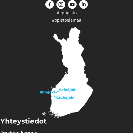
#epopisto
#opistoelämää
Yhteystiedot