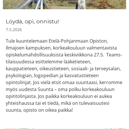
Löydä, opi, onnistu!
7.5.2026
Tule kuuntelemaan Etelä-Pohjanmaan Opiston,
Ilmajoen kampuksen, korkeakouluun valmentavista
opiskelumahdollisuuksista keskiviikkona 27.5. Teams-
tilaisuudessa esittelemme lääketieteen,
kauppatieteen, oikeustieteen, sosiaali- ja terveysalan,
psykologian, logopedian ja kasvatustieteen
opintolinjat. Jos vielä etsit omaa suuntaasi, kerromme
myös uudesta Suunta – oma polku korkeakouluun
opintolinjasta. Jos paikka korkeakouluun ei aukea
yhteishaussa tai et tiedä, mikä on tulevaisuutesi
suunta, opisto on oikea paikka!