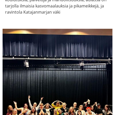
tarjolla ilmaisia kasvomaalauksia ja pikameikkejä, ja
ravintola Katajanmarjan väki