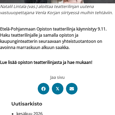
Natalil Lintala (vas.) aloittaa teatterilinjan uutena
vastuuopettajana Venla Korjan siirtyessä muihin tehtäviin.
Etelä-Pohjanmaan Opiston teatterilinja käynnistyy 9.11.
Haku teatterilinjalle ja samalla opiston ja
kaupunginteatterin seuraavaan yhteistuotantoon on
avoinna marraskuun alkuun saakka.
Lue lisää opiston teatterilinjasta ja hae mukaan!
Jaa sivu
𝕏
Uutis­arkisto
kesäkuu 2026