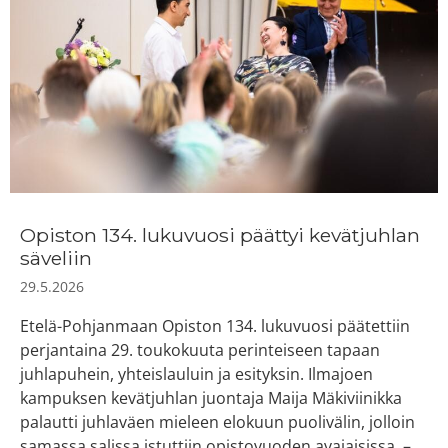
Opiston 134. lukuvuosi päättyi kevätjuhlan
säveliin
29.5.2026
Etelä-Pohjanmaan Opiston 134. lukuvuosi päätettiin
perjantaina 29. toukokuuta perinteiseen tapaan
juhlapuhein, yhteislauluin ja esityksin. Ilmajoen
kampuksen kevätjuhlan juontaja Maija Mäkiviinikka
palautti juhlaväen mieleen elokuun puolivälin, jolloin
samassa salissa istuttiin opistovuoden avajaisissa. –