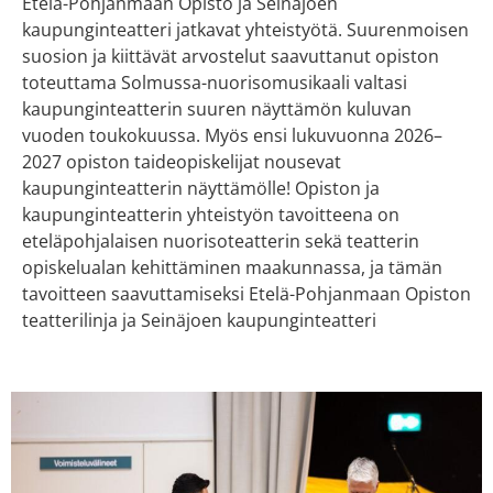
Etelä-Pohjanmaan Opisto ja Seinäjoen
kaupunginteatteri jatkavat yhteistyötä. Suurenmoisen
suosion ja kiittävät arvostelut saavuttanut opiston
toteuttama Solmussa-nuorisomusikaali valtasi
kaupunginteatterin suuren näyttämön kuluvan
vuoden toukokuussa. Myös ensi lukuvuonna 2026–
2027 opiston taideopiskelijat nousevat
kaupunginteatterin näyttämölle! Opiston ja
kaupunginteatterin yhteistyön tavoitteena on
eteläpohjalaisen nuorisoteatterin sekä teatterin
opiskelualan kehittäminen maakunnassa, ja tämän
tavoitteen saavuttamiseksi Etelä-Pohjanmaan Opiston
teatterilinja ja Seinäjoen kaupunginteatteri