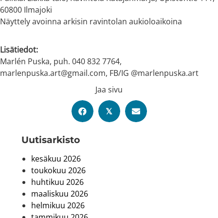
60800 Ilmajoki
Näyttely avoinna arkisin ravintolan aukioloaikoina
Lisätiedot:
Marlén Puska, puh. 040 832 7764,
marlenpuska.art@gmail.com, FB/IG @marlenpuska.art
Jaa sivu
𝕏
Uutis­arkisto
kesäkuu 2026
toukokuu 2026
huhtikuu 2026
maaliskuu 2026
helmikuu 2026
tammikuu 2026