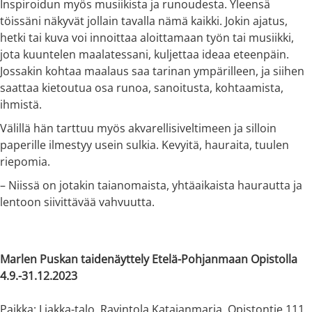
Inspiroidun myös musiikista ja runoudesta. Yleensä
töissäni näkyvät jollain tavalla nämä kaikki. Jokin ajatus,
hetki tai kuva voi innoittaa aloittamaan työn tai musiikki,
jota kuuntelen maalatessani, kuljettaa ideaa eteenpäin.
Jossakin kohtaa maalaus saa tarinan ympärilleen, ja siihen
saattaa kietoutua osa runoa, sanoitusta, kohtaamista,
ihmistä.
Välillä hän tarttuu myös akvarellisiveltimeen ja silloin
paperille ilmestyy usein sulkia. Kevyitä, hauraita, tuulen
riepomia.
– Niissä on jotakin taianomaista, yhtäaikaista haurautta ja
lentoon siivittävää vahvuutta.
Marlen Puskan taidenäyttely Etelä-Pohjanmaan Opistolla
4.9.-31.12.2023
Paikka: Liakka-talo, Ravintola Katajanmarja, Opistontie 111,