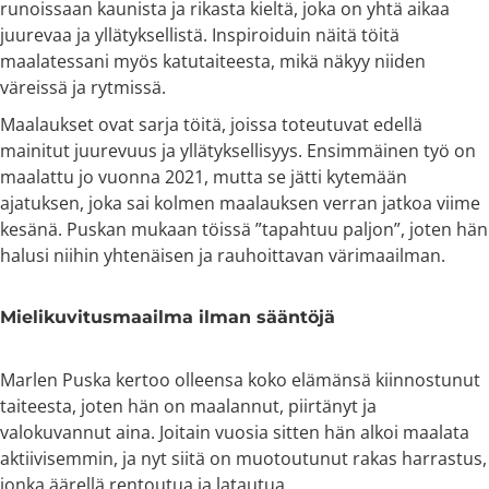
runoissaan kaunista ja rikasta kieltä, joka on yhtä aikaa
juurevaa ja yllätyksellistä. Inspiroiduin näitä töitä
maalatessani myös katutaiteesta, mikä näkyy niiden
väreissä ja rytmissä.
Maalaukset ovat sarja töitä, joissa toteutuvat edellä
mainitut juurevuus ja yllätyksellisyys. Ensimmäinen työ on
maalattu jo vuonna 2021, mutta se jätti kytemään
ajatuksen, joka sai kolmen maalauksen verran jatkoa viime
kesänä. Puskan mukaan töissä ”tapahtuu paljon”, joten hän
halusi niihin yhtenäisen ja rauhoittavan värimaailman.
Mielikuvitusmaailma ilman sääntöjä
Marlen Puska kertoo olleensa koko elämänsä kiinnostunut
taiteesta, joten hän on maalannut, piirtänyt ja
valokuvannut aina. Joitain vuosia sitten hän alkoi maalata
aktiivisemmin, ja nyt siitä on muotoutunut rakas harrastus,
jonka äärellä rentoutua ja latautua.