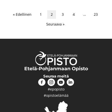
« Edellinen
1
2
3
4
…
23
Seuraava »
Etelä-Pohjanmaan Opisto
Seuraa meitä
#epopisto
#opistoelämää