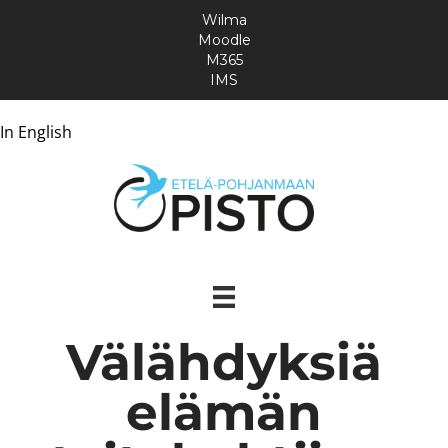
Wilma
Moodle
M365
IMS
In English
Välähdyksiä
elämän