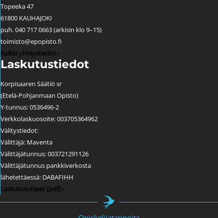
Topeeka 47
61800 KAUHAJOKI
puh. 040 717 0663 (arkisin klo 9–15)
toimisto@epopisto.fi
Kaikki yhteystiedot ›
Laskutustiedot
Korpisaaren Säätiö sr
(Etelä-Pohjanmaan Opisto)
Y-tunnus: 0536496-2
Verkkolaskuosoite: 003705364962
Välitystiedot:
Välittäjä: Maventa
Välittäjätunnus: 003721291126
Välittäjätunnus pankkiverkosta
lähetettäessä: DABAFIHH
Laskutusohjeet [pdf] ›
Opiskelijatarinoita