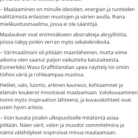
– Maalaaminen on minulle ideoiden, energian ja tunteiden
välittämistä erilaisten muotojen ja värien avulla. Ihana
mielikuvitusmaailma, jossa ei ole sääntöjä.
Maalaukset ovat enimmäkseen abstrakteja akryylitöitä,
joissa näkyy jonkin verran myös sekatekniikoita.
– Värimaailmani oli pitkään maanläheinen, mutta viime
aikoina olen saanut paljon vaikutteita katutaiteesta.
Esimerkiksi Wasa Graffitilandian upea näyttely toi omiin
töihini väriä ja rohkeampaa muotoa.
Hetket, valo, luonto, arkinen kauneus, kohtaamiset ja
elämän koukerot innostavat maalaamaan. Valokuvaaminen
toimii myös inspiraation lähteenä, ja kuvauskohteet ovat
usein hyvin arkisia.
– Voin kuvata jotakin ulkopuoliselle mitätöntä asiaa
pitkään. Näen värit, valon ja muodot sommitelmina ja
nämä välähdykset inspiroivat minua maalaamaan.