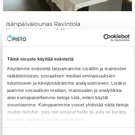
Isänpäivälounas Ravintola
Katajanmarjassa 9.11.
27.10.2025
Opiston Ravintola Katajanmarjaan katetaan jälleen
maittava isänpäivälounas sunnuntaina 9.11. klo 11-13.
Tämä sivusto käyttää evästeitä
Tarjolla on runsas salaattipöytä, lämmin ruoka,
Käytämme evästeitä tarjoamamme sisällön ja mainosten
juomat ja leivät sekä jälkiruoka ja kahvi. Alta näet koko
räätälöimiseen, sosiaalisen median ominaisuuksien
menun tarkemmin. Varaukset sekä erityisruokavaliot
tukemiseen ja kävijämäärämme analysoimiseen. Lisäksi
pyydämme ilmoittamaan viimeistään ma 3.11. aikana
jaamme sosiaalisen median, mainosalan ja analytiikka-
(toimisto@epopisto.fi tai 06 425 600). Menu 30€/hlö
alan kumppaneillemme tietoja siitä, miten käytät
(5–12 v. / 15€, alle 5-vuotiaat maksutta). Koko buffet-
sivustoamme. Kumppanimme voivat yhdistää näitä tietoja
pöytä kuuluu
muihin tietoihin, joita olet antanut heille tai joita on kerätty,
kun olet käyttänyt heidän palvelujaan.