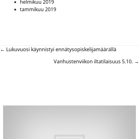
helmikuu 2019
tammikuu 2019
Posts
← Lukuvuosi käynnistyi ennätysopiskelijamäärällä
navigation
Vanhustenviikon iltatilaisuus 5.10. →