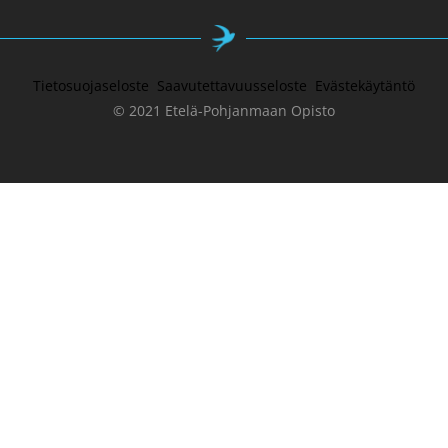
Tietosuojaseloste
Saavutettavuusseloste
Evästekäytäntö
© 2021 Etelä-Pohjanmaan Opisto