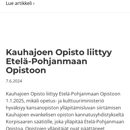
about Jatkuva haku Opistovuosi-koulutukseen 
Lue artikkeli ›
Kauhajoen Opisto liittyy
Etelä-Pohjanmaan
Opistoon
7.6.2024
Kauhajoen Opisto liittyy Etelä-Pohjanmaan Opistoon
1.1.2025, mikäli opetus- ja kulttuuriministeriö
hyväksyy kansanopiston ylläpitämisluvan siirtämisen
Kauhajoen evankelisen opiston kannatusyhdistykseltä
Korpisaaren säätiölle, joka ylläpitää Etelä-Pohjanmaan
Opistoa. Opistojen ylläpitäjät ovat päättäneet