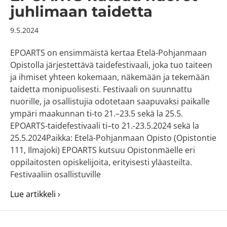
juhlimaan taidetta
9.5.2024
EPOARTS on ensimmäistä kertaa Etelä-Pohjanmaan
Opistolla järjestettävä taidefestivaali, joka tuo taiteen
ja ihmiset yhteen kokemaan, näkemään ja tekemään
taidetta monipuolisesti. Festivaali on suunnattu
nuorille, ja osallistujia odotetaan saapuvaksi paikalle
ympäri maakunnan ti-to 21.–23.5 sekä la 25.5.
EPOARTS-taidefestivaali ti–to 21.-23.5.2024 sekä la
25.5.2024Paikka: Etelä-Pohjanmaan Opisto (Opistontie
111, Ilmajoki) EPOARTS kutsuu Opistonmäelle eri
oppilaitosten opiskelijoita, erityisesti yläasteilta.
Festivaaliin osallistuville
about EPOARTS kutsuu nuoret juhlimaan ta
Lue artikkeli ›