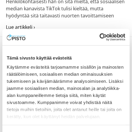
Henkilökohtaisesti hän on sitä mieltä, että sosiaalisen
median kanavista TikTok tulisi kieltää, mutta
hyödyntää sitä taitavasti nuorten tavoittamiseen
about Turvallisempi some, terveempi mieli –
Lue artikkeli ›
Tämä sivusto käyttää evästeitä
Käytämme evästeitä tarjoamamme sisällön ja mainosten
räätälöimiseen, sosiaalisen median ominaisuuksien
”Force of Nature” vie
tukemiseen ja kävijämäärämme analysoimiseen. Lisäksi
fantasiamaailmaan
jaamme sosiaalisen median, mainosalan ja analytiikka-
alan kumppaneillemme tietoja siitä, miten käytät
1.3.2024
sivustoamme. Kumppanimme voivat yhdistää näitä
Karoliina Mäen taidenäyttely ”Force of Nature” eli
tietoja muihin tietoihin, joita olet antanut heille tai joita on
”Luonnonvoima” esittää teoksia, joissa luonto on
kerätty, kun olet käyttänyt heidän palvelujaan.
synnyttänyt mystisellä tavalla jotain kaunista ja
sadunomaista. Toteutus rikkoo ajatusta pitää