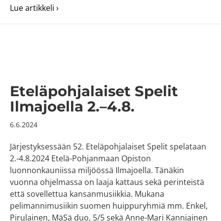
about Alueelliset nuorisotyöpäivät Etelä-Po
Lue artikkeli ›
Eteläpohjalaiset Spelit
Ilmajoella 2.–4.8.
6.6.2024
Järjestyksessään 52. Eteläpohjalaiset Spelit spelataan
2.-4.8.2024 Etelä-Pohjanmaan Opiston
luonnonkauniissa miljöössä Ilmajoella. Tänäkin
vuonna ohjelmassa on laaja kattaus sekä perinteistä
että sovellettua kansanmusiikkia. Mukana
pelimannimusiikin suomen huippuryhmiä mm. Enkel,
Pirulainen, MäSä duo, 5/5 sekä Anne-Mari Kanniainen