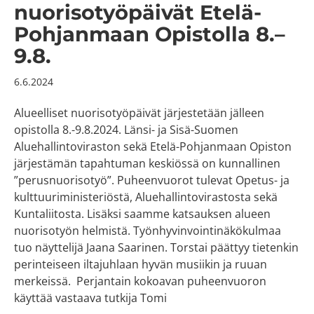
nuorisotyöpäivät Etelä-
Pohjanmaan Opistolla 8.–
9.8.
6.6.2024
Alueelliset nuorisotyöpäivät järjestetään jälleen
opistolla 8.-9.8.2024. Länsi- ja Sisä-Suomen
Aluehallintoviraston sekä Etelä-Pohjanmaan Opiston
järjestämän tapahtuman keskiössä on kunnallinen
”perusnuorisotyö”. Puheenvuorot tulevat Opetus- ja
kulttuuriministeriöstä, Aluehallintovirastosta sekä
Kuntaliitosta. Lisäksi saamme katsauksen alueen
nuorisotyön helmistä. Työnhyvinvointinäkökulmaa
tuo näyttelijä Jaana Saarinen. Torstai päättyy tietenkin
perinteiseen iltajuhlaan hyvän musiikin ja ruuan
merkeissä. Perjantain kokoavan puheenvuoron
käyttää vastaava tutkija Tomi