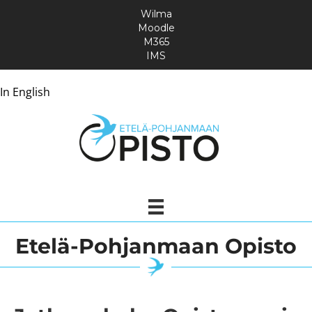
Wilma
Moodle
M365
IMS
In English
Etelä-Pohjanmaan Opisto