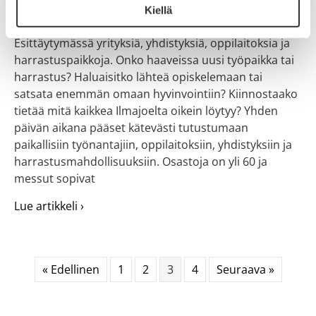
Ilmajoki-hallilla järjestetään 7.3.2024 klo 12-18
Kiellä
Ilimajoen pikkuusen paremmat messut.
Esittäytymässä yrityksiä, yhdistyksiä, oppilaitoksia ja
harrastuspaikkoja. Onko haaveissa uusi työpaikka tai
harrastus? Haluaisitko lähteä opiskelemaan tai
satsata enemmän omaan hyvinvointiin? Kiinnostaako
tietää mitä kaikkea Ilmajoelta oikein löytyy? Yhden
päivän aikana pääset kätevästi tutustumaan
paikallisiin työnantajiin, oppilaitoksiin, yhdistyksiin ja
harrastusmahdollisuuksiin. Osastoja on yli 60 ja
messut sopivat
about Ilimajoen pikkuusen paremmat messu
Lue artikkeli ›
« Edellinen
1
2
3
4
Seuraava »