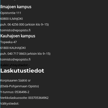
Ilmajoen kampus
Opistontie 111
60800 ILMAJOKI
puh. 06 4256 000 (arkisin klo 9–15)
toimisto@epopisto.fi
Kauhajoen kampus
Topeeka 47
61800 KAUHAJOKI
puh. 040 717 0663 (arkisin klo 9–15)
toimisto@epopisto.fi
Kaikki yhteystiedot ›
Laskutustiedot
Korpisaaren Säätiö sr
(Etelä-Pohjanmaan Opisto)
Y-tunnus: 0536496-2
Verkkolaskuosoite: 003705364962
Välitystiedot: