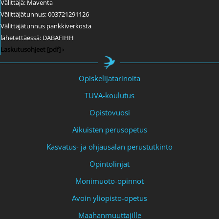
Välittäjä: Maventa
Välittäjätunnus: 003721291126
Välittäjätunnus pankkiverkosta
lähetettäessä: DABAFIHH
Laskutusohjeet [pdf] ›
Opiskelijatarinoita
TUVA-koulutus
Opistovuosi
Aikuisten perusopetus
Kasvatus- ja ohjausalan perustutkinto
Opintolinjat
Monimuoto-opinnot
Avoin yliopisto-opetus
Maahanmuuttajille