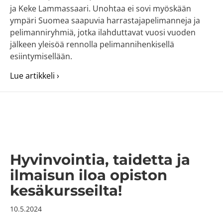
ja Keke Lammassaari. Unohtaa ei sovi myöskään
ympäri Suomea saapuvia harrastajapelimanneja ja
pelimanniryhmiä, jotka ilahduttavat vuosi vuoden
jälkeen yleisöä rennolla pelimannihenkisellä
esiintymisellään.
about Eteläpohjalaiset Spelit Ilmajoella 2.–4.
Lue artikkeli ›
Hyvinvointia, taidetta ja
ilmaisun iloa opiston
kesäkursseilta!
10.5.2024