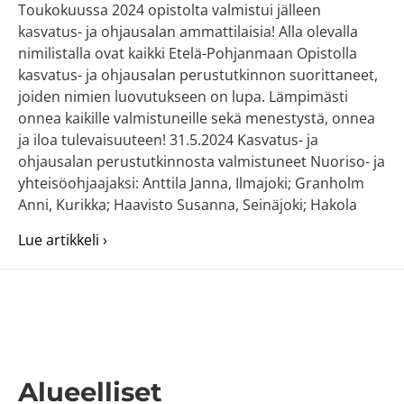
Toukokuussa 2024 opistolta valmistui jälleen
kasvatus- ja ohjausalan ammattilaisia! Alla olevalla
nimilistalla ovat kaikki Etelä-Pohjanmaan Opistolla
kasvatus- ja ohjausalan perustutkinnon suorittaneet,
joiden nimien luovutukseen on lupa. Lämpimästi
onnea kaikille valmistuneille sekä menestystä, onnea
ja iloa tulevaisuuteen! 31.5.2024 Kasvatus- ja
ohjausalan perustutkinnosta valmistuneet Nuoriso- ja
yhteisöohjaajaksi: Anttila Janna, Ilmajoki; Granholm
Anni, Kurikka; Haavisto Susanna, Seinäjoki; Hakola
about Etelä-Pohjanmaan Opistosta valmist
Lue artikkeli ›
Alueelliset