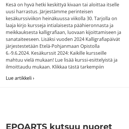
Kesä on hyvä hetki keskittyä kivaan tai aloittaa itselle
uusi harrastus. Järjestämme perinteisen
kesäkurssiviikon heinäkuussa viikolla 30. Tarjolla on
laaja kirjo kursseja intialaisesta päähieronnasta ja
meikkauksesta kalligrafiaan, luovaan kijoittamiseen ja
sanataiteeseen. Lisäksi vuoden 2024 Kalligrafiapäivät
järjestestetään Etelä-Pohjanmaan Opistolla
6.-9.6.2024. Kesäkurssit 2024: Kaikille kursseille
mahtuu vielä mukaan! Lue lisää kurssi-esittelyistä ja
ilmoittaudu mukaan. Klikkaa tästä tarkempiin
about Hyvinvointia, taidetta ja ilmaisun iloa
Lue artikkeli ›
EPOARTS kutsuu nuoret