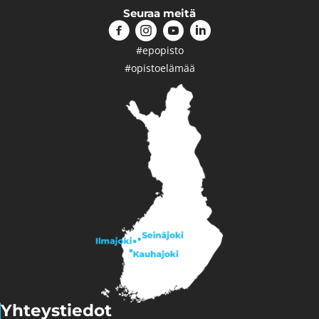
Seuraa meitä
#epopisto
#opistoelämää
Yhteystiedot