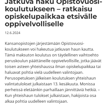
Jatkuva haku Opistovuosi-
koulutukseen – ratkaisu
opiskelupaikkaa etsivälle
oppivelvolliselle
12.6.2024
Kansanopistojen järjestämään Opistovuosi-
koulutukseen voi hakeutua jatkuvan haun kautta.
Tämä maksuton koulutus on täydellinen vaihtoehto
peruskoulun päättäneille oppivelvollisille, jotka jäävät
toisen asteen yhteishaussa ilman opiskelupaikkaa tai
haluavat pohtia vielä uudelleen valintojaan.
Perusopetuksen jälkeisen koulutuksen yhteishaun
valintatulokset julkaistaan 13. kesäkuuta. Monissa
perheissä eletäänkin parhaillaan jännittäviä hetkiä. –
Kun yhteishaun tulokset julkaistaan, hakijoista osa
alkaa pohtia uudelleen valintojaan.