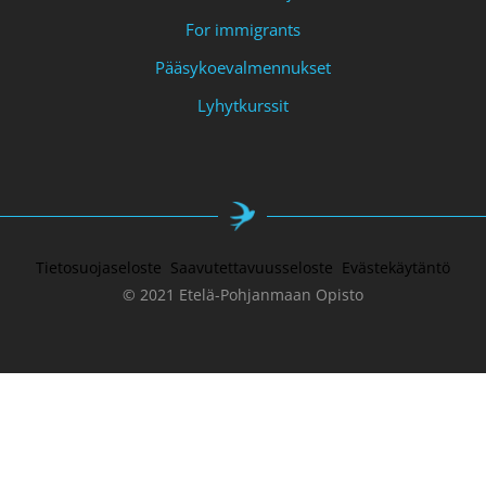
For immigrants
Pääsykoevalmennukset
Lyhytkurssit
Tietosuojaseloste
Saavutettavuusseloste
Evästekäytäntö
© 2021 Etelä-Pohjanmaan Opisto