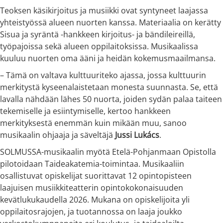
Teoksen käsikirjoitus ja musiikki ovat syntyneet laajassa
yhteistyössä alueen nuorten kanssa. Materiaalia on kerätty
Sisua ja syräntä -hankkeen kirjoitus- ja bändileireillä,
työpajoissa sekä alueen oppilaitoksissa. Musikaalissa
kuuluu nuorten oma ääni ja heidän kokemusmaailmansa.
– Tämä on valtava kulttuuriteko ajassa, jossa kulttuurin
merkitystä kyseenalaistetaan monesta suunnasta. Se, että
lavalla nähdään lähes 50 nuorta, joiden sydän palaa taiteen
tekemiselle ja esiintymiselle, kertoo hankkeen
merkityksestä enemmän kuin mikään muu, sanoo
musikaalin ohjaaja ja säveltäjä
Jussi Lukács
.
SOLMUSSA-musikaalin myötä Etelä-Pohjanmaan Opistolla
pilotoidaan Taideakatemia-toimintaa. Musikaaliin
osallistuvat opiskelijat suorittavat 12 opintopisteen
laajuisen musiikkiteatterin opintokokonaisuuden
kevätlukukaudella 2026. Mukana on opiskelijoita yli
oppilaitosrajojen, ja tuotannossa on laaja joukko