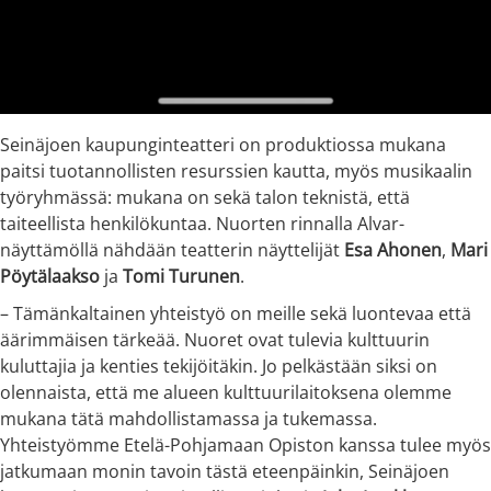
Seinäjoen kaupunginteatteri on produktiossa mukana
paitsi tuotannollisten resurssien kautta, myös musikaalin
työryhmässä: mukana on sekä talon teknistä, että
taiteellista henkilökuntaa. Nuorten rinnalla Alvar-
näyttämöllä nähdään teatterin näyttelijät
Esa Ahonen
,
Mari
Pöytälaakso
ja
Tomi Turunen
.
– Tämänkaltainen yhteistyö on meille sekä luontevaa että
äärimmäisen tärkeää. Nuoret ovat tulevia kulttuurin
kuluttajia ja kenties tekijöitäkin. Jo pelkästään siksi on
olennaista, että me alueen kulttuurilaitoksena olemme
mukana tätä mahdollistamassa ja tukemassa.
Yhteistyömme Etelä-Pohjamaan Opiston kanssa tulee myös
jatkumaan monin tavoin tästä eteenpäinkin, Seinäjoen