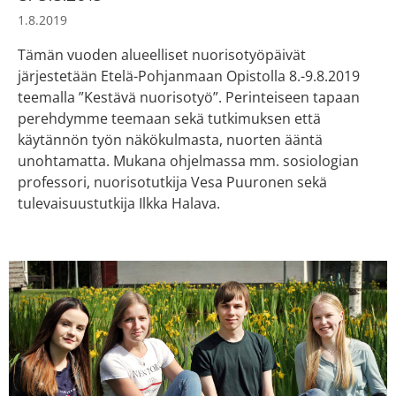
1.8.2019
Tämän vuoden alueelliset nuorisotyöpäivät
järjestetään Etelä-Pohjanmaan Opistolla 8.-9.8.2019
teemalla ”Kestävä nuorisotyö”. Perinteiseen tapaan
perehdymme teemaan sekä tutkimuksen että
käytännön työn näkökulmasta, nuorten ääntä
unohtamatta. Mukana ohjelmassa mm. sosiologian
professori, nuorisotutkija Vesa Puuronen sekä
tulevaisuustutkija Ilkka Halava.