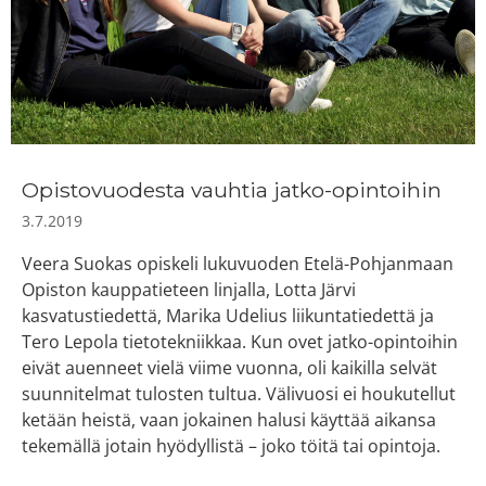
Opistovuodesta vauhtia jatko-opintoihin
3.7.2019
Veera Suokas opiskeli lukuvuoden Etelä-Pohjanmaan
Opiston kauppatieteen linjalla, Lotta Järvi
kasvatustiedettä, Marika Udelius liikuntatiedettä ja
Tero Lepola tietotekniikkaa. Kun ovet jatko-opintoihin
eivät auenneet vielä viime vuonna, oli kaikilla selvät
suunnitelmat tulosten tultua. Välivuosi ei houkutellut
ketään heistä, vaan jokainen halusi käyttää aikansa
tekemällä jotain hyödyllistä – joko töitä tai opintoja.