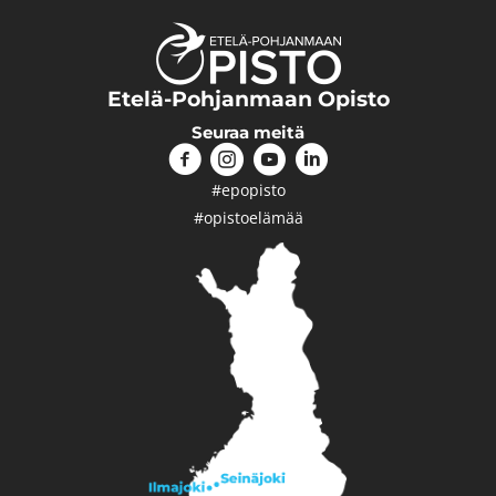
Etelä-Pohjanmaan Opisto
Seuraa meitä
#epopisto
#opistoelämää