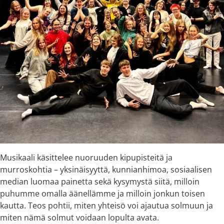
Musikaali käsittelee nuoruuden kipupisteitä ja
murroskohtia – yksinäisyyttä, kunnianhimoa, sosiaalisen
median luomaa painetta sekä kysymystä siitä, milloin
puhumme omalla äänellämme ja milloin jonkun toisen
kautta. Teos pohtii, miten yhteisö voi ajautua solmuun ja
miten nämä solmut voidaan lopulta avata.