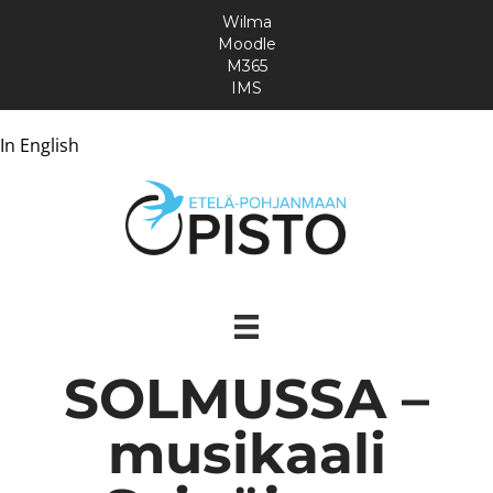
Wilma
Moodle
M365
IMS
In English
SOLMUSSA –
musikaali