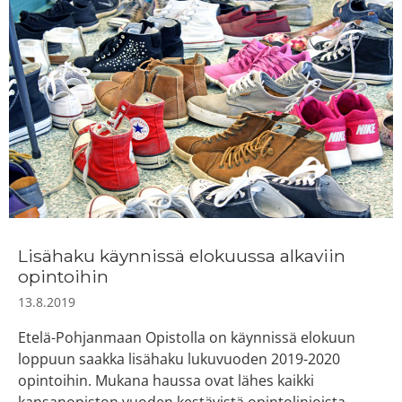
Lisähaku käynnissä elokuussa alkaviin
opintoihin
13.8.2019
Etelä-Pohjanmaan Opistolla on käynnissä elokuun
loppuun saakka lisähaku lukuvuoden 2019-2020
opintoihin. Mukana haussa ovat lähes kaikki
kansanopiston vuoden kestävistä opintolinjoista.