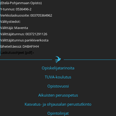
(Etelä-Pohjanmaan Opisto)
Y-tunnus: 0536496-2
Verkkolaskuosoite: 003705364962
Välitystiedot:
Välittäjä: Maventa
Välittäjätunnus: 003721291126
Välittäjätunnus pankkiverkosta
lähetettäessä: DABAFIHH
Laskutusohjeet [pdf] ›
Opiskelijatarinoita
TUVA-koulutus
Opistovuosi
Aikuisten perusopetus
Kasvatus- ja ohjausalan perustutkinto
Opintolinjat