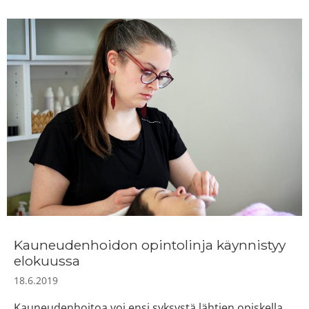
Kauneudenhoidon opintolinja käynnistyy
elokuussa
18.6.2019
Kauneudenhoitoa voi ensi syksystä lähtien opiskella