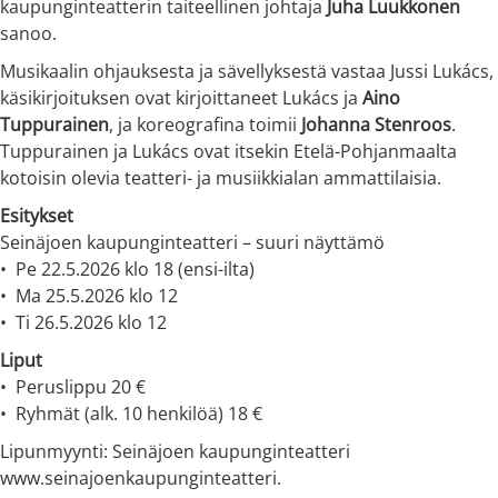
kaupunginteatterin taiteellinen johtaja
Juha Luukkonen
sanoo.
Musikaalin ohjauksesta ja sävellyksestä vastaa Jussi Lukács,
käsikirjoituksen ovat kirjoittaneet Lukács ja
Aino
Tuppurainen
, ja koreografina toimii
Johanna Stenroos
.
Tuppurainen ja Lukács ovat itsekin Etelä-Pohjanmaalta
kotoisin olevia teatteri- ja musiikkialan ammattilaisia.
Esitykset
Seinäjoen kaupunginteatteri – suuri näyttämö
•⁠ ⁠Pe 22.5.2026 klo 18 (ensi-ilta)
•⁠ ⁠Ma 25.5.2026 klo 12
•⁠ ⁠Ti 26.5.2026 klo 12
Liput
•⁠ ⁠Peruslippu 20 €
•⁠ ⁠Ryhmät (alk. 10 henkilöä) 18 €
Lipunmyynti: Seinäjoen kaupunginteatteri
www.seinajoenkaupunginteatteri.