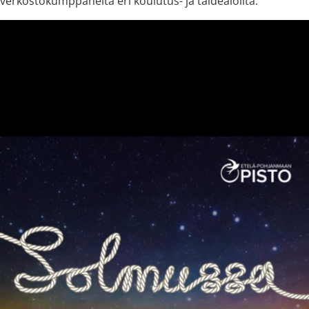
verkostokumppaneita eri koulutus- ja taidealoilta.