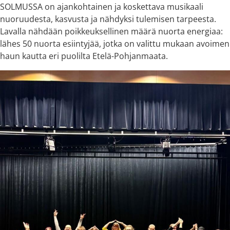
SOLMUSSA on ajankohtainen ja koskettava musikaali
nuoruudesta, kasvusta ja nähdyksi tulemisen tarpeesta.
Lavalla nähdään poikkeuksellinen määrä nuorta energiaa:
lähes 50 nuorta esiintyjää, jotka on valittu mukaan avoimen
haun kautta eri puolilta Etelä-Pohjanmaata.