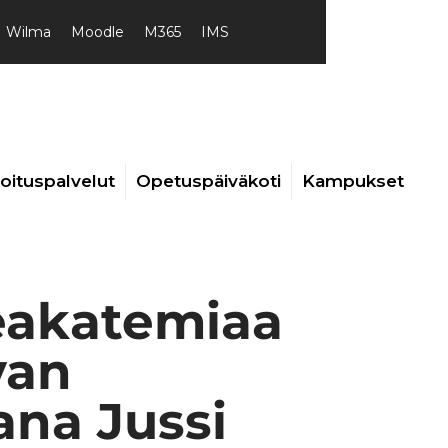
Wilma
Moodle
M365
IMS
joituspalvelut
Opetuspäiväkoti
Kampukset
deakatemiaa
van
ana Jussi