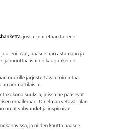
shanketta,
jossa kehitetään taiteen
n juureni ovat, pääsee harrastamaan ja
an ja muuttaa isoihin kaupunkeihin,
an nuorille järjestettävää toimintaa.
ialan ammattilaisia.
pintokokonaisuuksia, joissa he pääsevät
tamisen maailmaan. Ohjelmaa vetävät alan
ään omat vahvuudet ja inspiroivat
omekanavissa, ja niiden kautta pääsee