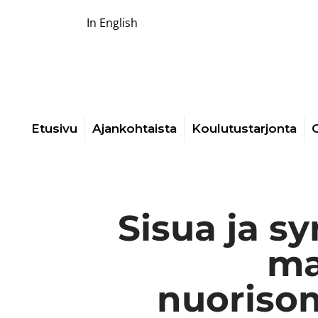
In English
Etusivu
Ajankohtaista
Koulutustarjonta
O
Sisua ja s
ma
nuorisom