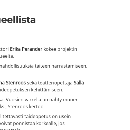
eellista
ttori
Erika Perander
kokee projektin
ueelta.
n mahdollisuuksia taiteen harrastamiseen,
na Stenroos
sekä teatteriopettaja
Salla
taideopetuksen kehittämiseen.
sa. Vuosien varrella on nähty monen
iksi, Stenroos kertoo.
itettavasti taideopetus on usein
oivat ponnistaa korkealle, jos