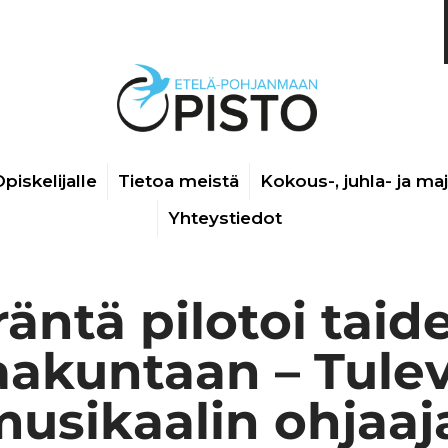
piskelijalle
Tietoa meistä
Kokous-, juhla- ja ma
Yhteystiedot
yräntä pilotoi tai
akuntaan – Tule
usikaalin ohjaaj