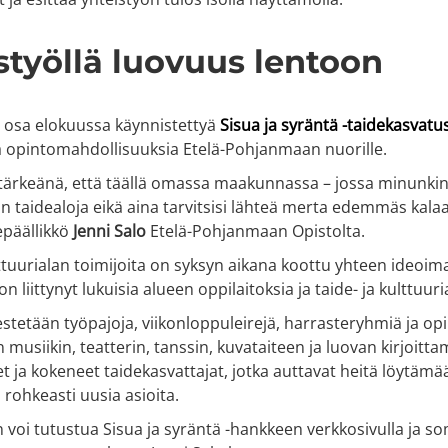
styöllä luovuus lentoon
n osa elokuussa käynnistettyä
Sisua ja syräntä -taidekasvatu
a opintomahdollisuuksia Etelä-Pohjanmaan nuorille.
 tärkeänä, että täällä omassa maakunnassa – jossa minunki
 taidealoja eikä aina tarvitsisi lähteä merta edemmäs kala
päällikkö
Jenni Salo
Etelä-Pohjanmaan Opistolta.
lttuurialan toimijoita on syksyn aikana koottu yhteen ideoima
 liittynyt lukuisia alueen oppilaitoksia ja taide- ja kulttuur
jestetään työpajoja, viikonloppuleirejä, harrasteryhmiä ja o
musiikin, teatterin, tanssin, kuvataiteen ja luovan kirjoit
t ja kokeneet taidekasvattajat, jotka auttavat heitä löytäm
rohkeasti uusia asioita.
 voi tutustua Sisua ja syräntä -hankkeen verkkosivulla ja s