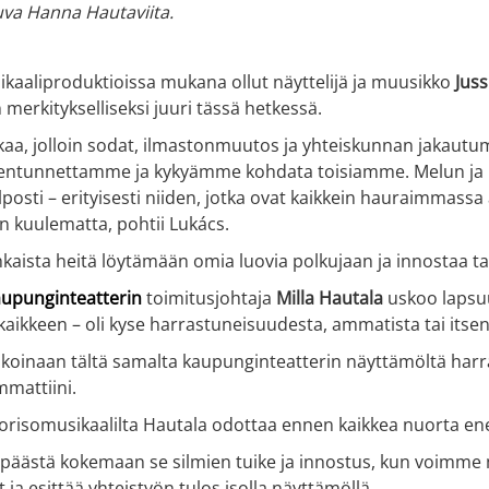
uva Hanna Hautaviita.
kaaliproduktioissa mukana ollut näyttelijä ja muusikko
Juss
 merkitykselliseksi juuri tässä hetkessä.
aa, jolloin sodat, ilmastonmuutos ja yhteiskunnan jakautu
entunnettamme ja kykyämme kohdata toisiamme. Melun ja kii
posti – erityisesti niiden, jotka ovat kaikkein hauraimmass
in kuulematta, pohtii Lukács.
kaista heitä löytämään omia luovia polkujaan ja innostaa tai
aupunginteatterin
toimitusjohtaja
Milla Hautala
uskoo laps
kaikkeen – oli kyse harrastuneisuudesta, ammatista tai itse
aikoinaan tältä samalta kaupunginteatterin näyttämöltä harr
mattiini.
orisomusikaalilta Hautala odottaa ennen kaikkea nuorta en
päästä kokemaan se silmien tuike ja innostus, kun voimme 
 ja esittää yhteistyön tulos isolla näyttämöllä.