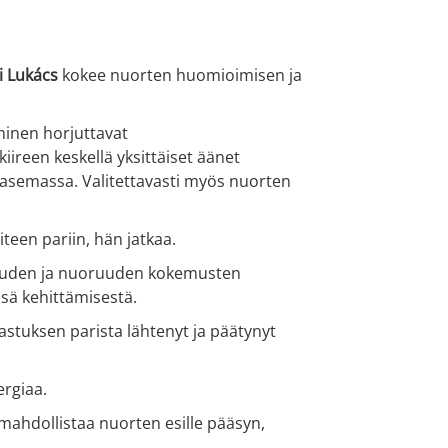
i Lukács
kokee nuorten huomioimisen ja
minen horjuttavat
reen keskellä yksittäiset äänet
a asemassa. Valitettavasti myös nuorten
teen pariin, hän jatkaa.
uuden ja nuoruuden kokemusten
nsä kehittämisestä.
astuksen parista lähtenyt ja päätynyt
ergiaa.
mahdollistaa nuorten esille pääsyn,