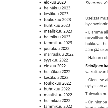
elokuu 2023
Stenroos. K
heinäkuu 2023
kesäkuu 2023
Useissa musi
toukokuu 2023
hyvinvoinnin
huhtikuu 2023
maaliskuu 2023
– Elämme aik
helmikuu 2023
turvallisuud
tammikuu 2023
hukkuvat hel
joulukuu 2022
ääni jää use
marraskuu 2022
– Haluan roh
syyskuu 2022
elokuu 2022
Seinäjoen k
heinäkuu 2022
vaikuttavan 
kesäkuu 2022
– Olen itse 
toukokuu 2022
nykyiseen am
huhtikuu 2022
Tulevalta nu
maaliskuu 2022
helmikuu 2022
– On hienoa 
tammikuu 2022
koota voimat