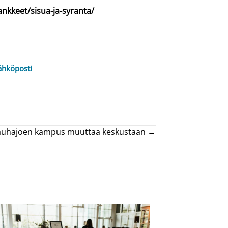
hankkeet/sisua-ja-syranta/
ähköposti
auhajoen kampus muuttaa keskustaan →