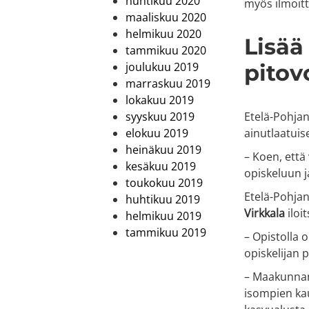
huhtikuu 2020
myös ilmoit
maaliskuu 2020
helmikuu 2020
Lisää
tammikuu 2020
joulukuu 2019
pito
marraskuu 2019
lokakuu 2019
syyskuu 2019
Etelä-Pohja
elokuu 2019
ainutlaatuis
heinäkuu 2019
– Koen, että
kesäkuu 2019
opiskeluun j
toukokuu 2019
Etelä-Pohjan
huhtikuu 2019
Virkkala
iloi
helmikuu 2019
tammikuu 2019
– Opistolla 
opiskelijan 
– Maakunnan 
isompien kau