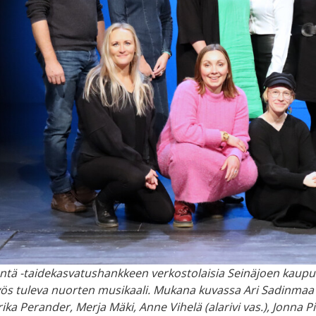
äntä -taidekasvatushankkeen verkostolaisia Seinäjoen kaupun
 tuleva nuorten musikaali. Mukana kuvassa Ari Sadinmaa (ylär
rika Perander, Merja Mäki, Anne Vihelä (alarivi vas.), Jonna Pir