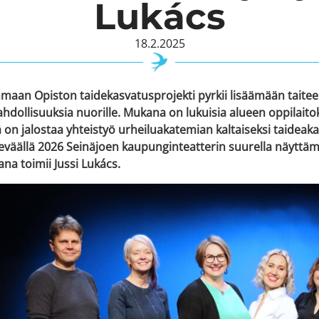
Lukács
18.2.2025
maan Opiston taidekasvatusprojekti pyrkii lisäämään taiteen 
dollisuuksia nuorille. Mukana on lukuisia alueen oppilaitoksi
n jalostaa yhteistyö urheiluakatemian kaltaiseksi taideaka
väällä 2026 Seinäjoen kaupunginteatterin suurella näyttäm
ana toimii Jussi Lukács.