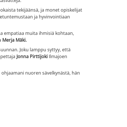
kasvatteja.
jokaista tekijäänsä, ja monet opiskelijat
setuntemustaan ja hyvinvointiaan
ea empatiaa muita ihmisiä kohtaan,
ja
Merja Mäki.
 suunnan. Joku lamppu syttyy, että
opettaja
Jonna Pirttijoki
Ilmajoen
kun ohjaamani nuoren sävelkynästä, hän