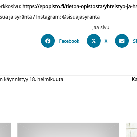
rkkosivu:
https://epopisto.fi/tietoa-opistosta/yhteistyo-ja-
sua ja syräntä / Instagram: @sisuajasyranta
Jaa sivu
Facebook
X
S
𝕏
 käynnistyy 18. helmikuuta
K