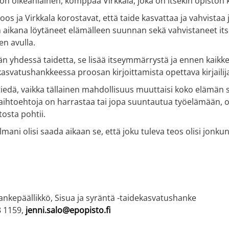
on oikeanlainen, komppaa Virkkala, joka on itsekin opiston 
oos ja Virkkala korostavat, että taide kasvattaa ja vahvistaa 
 aikana löytäneet elämälleen suunnan sekä vahvistaneet it
en avulla.
n yhdessä taidetta, se lisää itseymmärrystä ja ennen kaikk
asvatushankkeessa proosan kirjoittamista opettava kirjaili
 tiedä, vaikka tällainen mahdollisuus muuttaisi koko elämän
 vaihtoehtoja on harrastaa tai jopa suuntautua työelämään, 
tosta pohtii.
mani olisi saada aikaan se, että joku tuleva teos olisi jon
hankepäällikkö, Sisua ja syräntä -taidekasvatushanke
8 1159,
jenni.salo@epopisto.fi