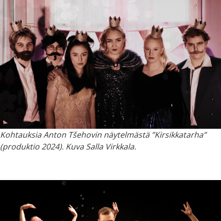
Kohtauksia Anton Tšehovin näytelmästä ”Kirsikkatarha”
(produktio 2024). Kuva Salla Virkkala.