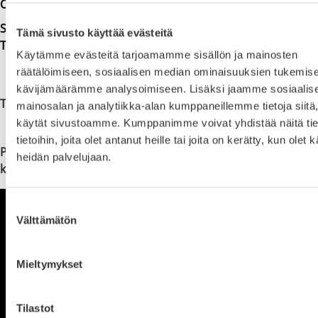
Opiskelijatarina
Sisua ja syräntä pilotoi taideakatemiaa maakuntaan –
Tämä sivusto käyttää evästeitä
Tulevan nuorisomusikaalin ohjaajana Jussi Lukács
Käytämme evästeitä tarjoamamme sisällön ja mainosten
räätälöimiseen, sosiaalisen median ominaisuuksien tukemise
kävijämäärämme analysoimiseen. Lisäksi jaamme sosiaalis
Teatterilinja Instagramissa –
Seuraa @epoteatteri
mainosalan ja analytiikka-alan kumppaneillemme tietoja siitä
käytät sivustoamme. Kumppanimme voivat yhdistää näitä tie
tietoihin, joita olet antanut heille tai joita on kerätty, kun olet 
Pohjalaisia tänään -musiikkinäytelmän tallenne (Seinäjoen
heidän palvelujaan.
kaupunginteatteri)
Suostumuksen
Välttämätön
valinta
Mieltymykset
Tilastot