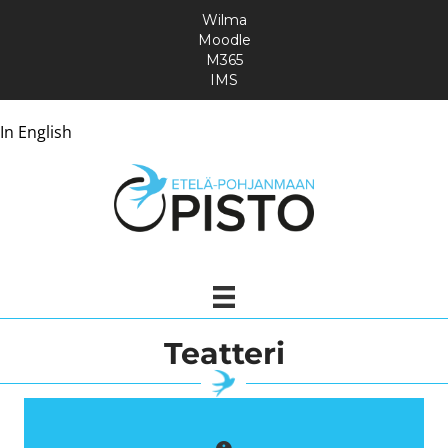
Wilma
Moodle
M365
IMS
In English
Teatteri