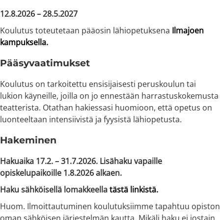
12.8.2026 –
28
.5.20
27
Koulutus toteutetaan pääosin lähiopetuksena
Ilmajoen
kampuksella.
Pääsyvaatimukset
Koulutus on tarkoitettu ensisijaisesti peruskoulun tai
lukion käyneille, joilla on jo ennestään harrastuskokemusta
teatterista. Otathan hakiessasi huomioon, että opetus on
luonteeltaan intensiivistä ja fyysistä lähiopetusta.
Hakeminen
Hakuaika 17.2. –
31.7.2026.
L
isähaku vapaille
opiskelupaikoille 1.8.2026 alkaen.
Haku sähköisellä lomakkeella
tästä linkistä.
Huom. Ilmoittautuminen koulutuksiimme tapahtuu opiston
oman sähköisen järjestelmän kautta. Mikäli haku ei jostain