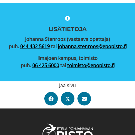
LISÄTIETOJA
Johanna Stenroos (vastaava opettaja)
puh.
044 432 5619
tai
johanna.stenroos@epopisto.fi
Ilmajoen kampus, toimisto
puh.
06 425 6000
tai
toimisto@epopisto.fi
Jaa sivu
𝕏