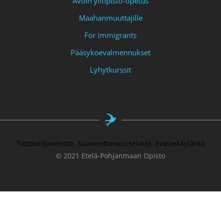
Avoin yliopisto-opetus
Maahanmuuttajille
For immigrants
Pääsykoevalmennukset
Lyhytkurssit
Tietosuojaseloste
Saavutettavuusseloste
Evästekäytäntö
© 2021 Etelä-Pohjanmaan Opisto