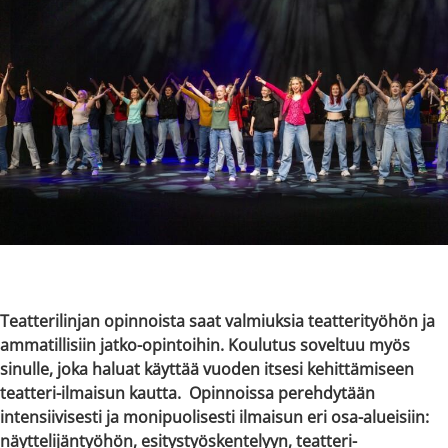
Teatterilinjan opinnoista saat valmiuksia teatterityöhön ja
ammatillisiin jatko-opintoihin. Koulutus soveltuu myös
sinulle, joka haluat käyttää vuoden itsesi kehittämiseen
teatteri-ilmaisun kautta. Opinnoissa perehdytään
intensiivisesti ja monipuolisesti ilmaisun eri osa-alueisiin:
näyttelijäntyöhön, esitystyöskentelyyn, teatteri-