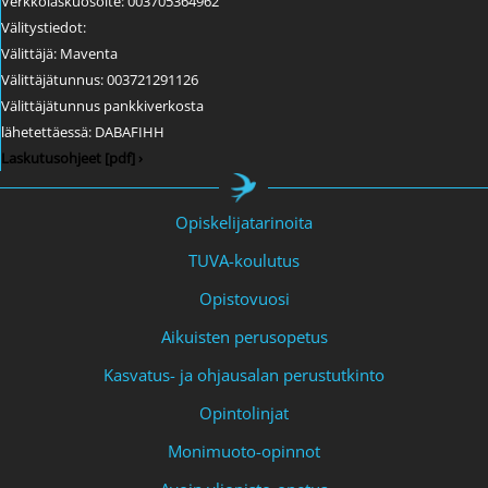
Verkkolaskuosoite: 003705364962
Välitystiedot:
Välittäjä: Maventa
Välittäjätunnus: 003721291126
Välittäjätunnus pankkiverkosta
lähetettäessä: DABAFIHH
Laskutusohjeet [pdf] ›
Opiskelijatarinoita
TUVA-koulutus
Opistovuosi
Aikuisten perusopetus
Kasvatus- ja ohjausalan perustutkinto
Opintolinjat
Monimuoto-opinnot