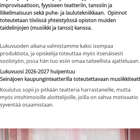
improvisaatioon, fyysiseen teatteriin, tanssiin ja
liikeilmaisuun sekä puhe- ja laulutekniikkaan. Opinnot
toteutetaan tiiviissä yhteistyössä opiston muiden
taidelinjojen (musiikki ja tanssi) kanssa.
Lukuvuoden aikana valmistamme kaksi isompaa
produktiota, ja opiskelija toteuttaa myös itsenäisesti
soolotyön, jossa hän tuo esiin omaa taiteellista ajatteluaan.
Lukuvuosi 2026-2027 huipentuu
Seinäjoen kaupunginteatterilla toteutettavaan musiikkiteat
Koulutus sopii jo pitkään teatteria harrastaneille, mutta
myös intohimoisille aloittelijoille, joilla on vahva motivaatio
syventää osaamistaan.