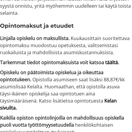
syystä onnistu, yritä myöhemmin uudelleen tai käytä toista
selainta.
Opintomaksut ja etuudet
Linjalla opiskelu on maksullista.
Kuukausittain suoritettava
opintomaksu muodostuu opetuksesta, valitsemistasi
ruokailuista ja mahdollisista asumiskustannuksista.
Tarkemmat tiedot opintomaksuista voit katsoa
täältä.
Opiskelu on päätoimista opiskelua ja oikeuttaa
opintotukeen.
Opistolla asumiseen saat lisäksi 88,87€/kk
asumislisää Kelalta. Huomaathan, että opistolla asuva
täysi-ikäinen opiskelija saa opintotuen aina
täysimääräisenä. Katso lisätietoa opintotuesta
Kelan
sivuilta.
Kaikilla opiston opintolinjoilla on mahdollisuus opiskella
puoli vuotta työttömyysetuudella
henkilökohtaisen
opiskelusuunnitelman mukaisesti.