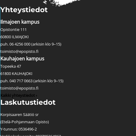
Yhteystiedot
Ilmajoen kampus
Opistontie 111
60800 ILMAJOKI
puh. 06 4256 000 (arkisin klo 9–15)
toimisto@epopisto.fi
Kauhajoen kampus
Topeeka 47
61800 KAUHAJOKI
puh. 040 717 0663 (arkisin klo 9–15)
toimisto@epopisto.fi
Kaikki yhteystiedot ›
Laskutustiedot
Korpisaaren Säätiö sr
(Etelä-Pohjanmaan Opisto)
Y-tunnus: 0536496-2