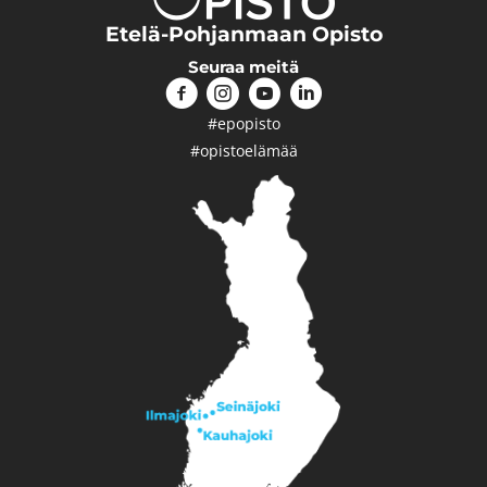
Etelä-Pohjanmaan Opisto
Seuraa meitä
#epopisto
#opistoelämää