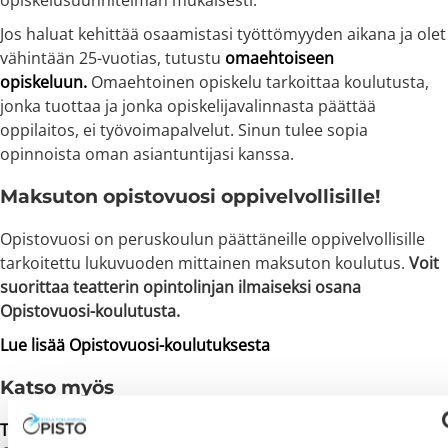
Jos haluat kehittää osaamistasi työttömyyden aikana ja olet
vähintään 25-vuotias, tutustu
omaehtoiseen
opiskeluun.
Omaehtoinen opiskelu tarkoittaa koulutusta,
jonka tuottaa ja jonka opiskelijavalinnasta päättää
oppilaitos, ei työvoimapalvelut. Sinun tulee sopia
opinnoista oman asiantuntijasi kanssa.
Maksuton opistovuosi oppivelvollisille!
Opistovuosi on peruskoulun päättäneille oppivelvollisille
tarkoitettu lukuvuoden mittainen maksuton koulutus.
Voit
suorittaa teatterin opintolinjan ilmaiseksi osana
Opistovuosi-koulutusta.
Lue lisää Opistovuosi-koulutuksesta
Katso myös
Teatteriopinnot ovat muutakin kuin näyttelemistä –