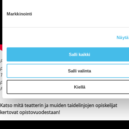
Markkinointi
Näytä 
Salli kaikki
Pohjalaisia tänään -musiikkinäytelmä (kevään 2021
produktio Seinäjoen kaupunginteatterille).
Salli valinta
Teatterin ja esittävän taiteen opiskelijoiden ja Venla Korjan
päällekirjoitus Artturi Järviluoman nimissä olevalle
Kiellä
Pohjalaisia-näytelmälle vuodelta 1914.
Katso mitä teatterin ja muiden taidelinjojen opiskelijat
kertovat opistovuodestaan!