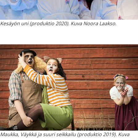
Kesäyön uni (produktio 2020). Kuva Noora Laakso
.
Maukka, Väykkä ja suuri seikkailu (produktio 2019). Kuva