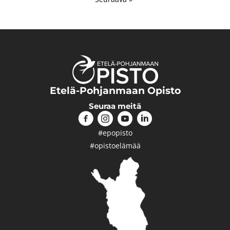
Etelä-Pohjanmaan Opisto
Seuraa meitä
#epopisto
#opistoelämää