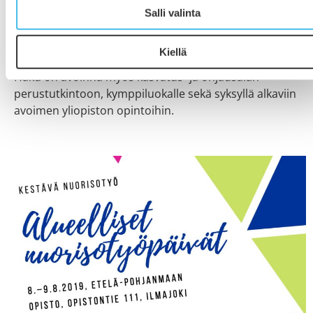
Etelä-Pohjanmaan Opistolla on käynnissä elokuun
Salli valinta
loppuun saakka lisähaku lukuvuoden 2019-2020
opintoihin. Mukana haussa ovat lähes kaikki
Kiellä
kansanopiston vuoden kestävistä opintolinjoista.
Haku on avoinna myös kasvatus- ja ohjausalan
perustutkintoon, kymppiluokalle sekä syksyllä alkaviin
avoimen yliopiston opintoihin.