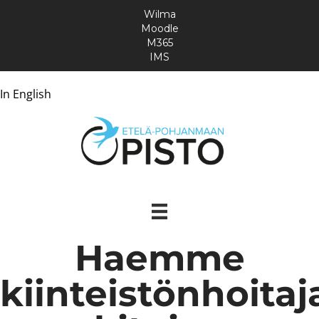
Wilma
Moodle
M365
IMS
In English
Haemme
kiinteistönhoitaj