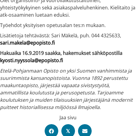
Olet organisointi- ja vuorovaikutustaitoinen,
yhteistyökykyinen sekä asiakaspalveluhenkinen. Kielitaito ja
atk-osaaminen luetaan eduksi.
Työehdot yksityisen opetusalan tes:n mukaan.
Lisätietoja tehtävästä: Sari Mäkelä, puh. 044 4325633,
sari.makela@epopisto.fi
Hakuaika 16.9.2019 saakka, hakemukset sähköpostilla
kyosti.nyyssola@epopisto.fi
Etelä-Pohjanmaan Opisto on yksi Suomen vanhimmista ja
suurimmista kansanopistoista. Vuonna 1892 perustettu
maakuntaopisto, järjestää vapaata sivistystyötä,
ammatillista koulutusta ja perusopetusta. Tarjoamme
koulutuksen ja muiden tilaisuuksien järjestäjänä modernit
puitteet historiallisessa miljöössä Ilmajoella.
Jaa sivu
𝕏