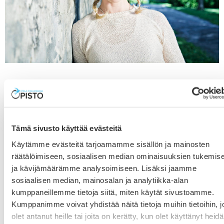
Hyvinvointivalmentaja Kaisa Jaakkola
Avoimen iltamien vieraana 20.8.2019
14.8.2019
Tämä sivusto käyttää evästeitä
Mitä palautuminen on ja miksi se on niin tärkeää?
Hyvinvointivalmentaja Kaisa Jaakkola puhuu sen
Käytämme evästeitä tarjoamamme sisällön ja mainosten
puolesta, että palautumista täytyy oppia arvostamaan
räätälöimiseen, sosiaalisen median ominaisuuksien tukemis
ja suojelemaan. Palautumista voidaan parantaa muun
ja kävijämäärämme analysoimiseen. Lisäksi jaamme
muassa rytmittämällä arkea. Kaisa Jaakkolan ajatuksia
sosiaalisen median, mainosalan ja analytiikka-alan
siitä miten voit palautua ja jaksaa paremmin, on
kumppaneillemme tietoja siitä, miten käytät sivustoamme.
tarjolla Avoimen iltamissa tiistaina 20.8.2019 klo 17.00-
Kumppanimme voivat yhdistää näitä tietoja muihin tietoihin, jo
20.00 Seinäjoen Kampustalolla.
olet antanut heille tai joita on kerätty, kun olet käyttänyt heid