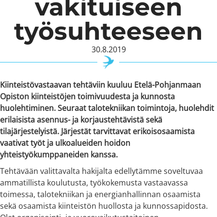
vakituiseen
työsuhteeseen
30.8.2019
Kiinteistövastaavan tehtäviin kuuluu Etelä-Pohjanmaan
Opiston kiinteistöjen toimivuudesta ja kunnosta
huolehtiminen. Seuraat talotekniikan toimintoja, huolehdit
erilaisista asennus- ja korjaustehtävistä sekä
tilajärjestelyistä. Järjestät tarvittavat erikoisosaamista
vaativat työt ja ulkoalueiden hoidon
yhteistyökumppaneiden kanssa.
Tehtävään valittavalta hakijalta edellytämme soveltuvaa
ammatillista koulutusta, työkokemusta vastaavassa
toimessa, talotekniikan ja energianhallinnan osaamista
sekä osaamista kiinteistön huollosta ja kunnossapidosta.