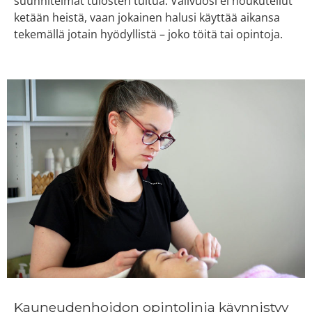
suunnitelmat tulosten tultua. Välivuosi ei houkutellut
ketään heistä, vaan jokainen halusi käyttää aikansa
tekemällä jotain hyödyllistä – joko töitä tai opintoja.
Kauneudenhoidon opintolinja käynnistyy