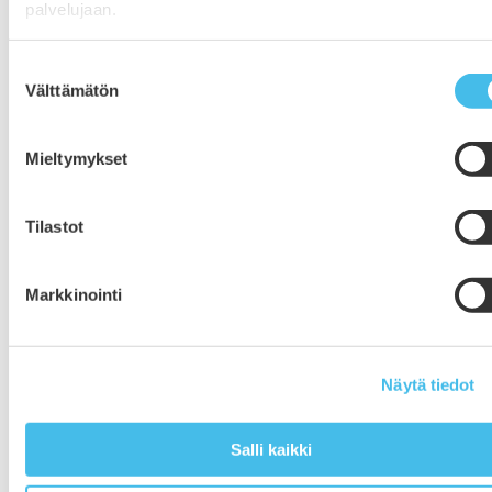
palvelujaan.
Suostumuksen
Välttämätön
valinta
Mieltymykset
Tilastot
Markkinointi
Näytä tiedot
Lisähaku käynnissä elokuussa alkaviin
opintoihin
Salli kaikki
13.8.2019