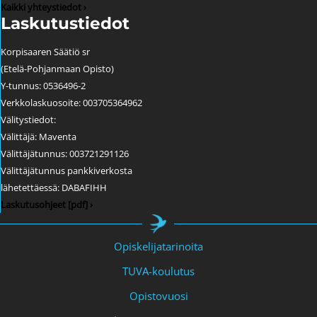
Kaikki yhteystiedot ›
Laskutustiedot
Korpisaaren Säätiö sr
(Etelä-Pohjanmaan Opisto)
Y-tunnus: 0536496-2
Verkkolaskuosoite: 003705364962
Välitystiedot:
Välittäjä: Maventa
Välittäjätunnus: 003721291126
Välittäjätunnus pankkiverkosta
lähetettäessä: DABAFIHH
Laskutusohjeet [pdf] ›
Opiskelijatarinoita
TUVA-koulutus
Opistovuosi