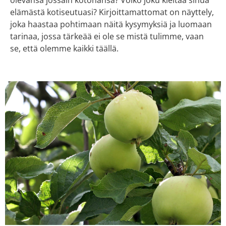
olevansa jossain kotonansa? Voiko joku kieltää sinua
elämästä kotiseutuasi? Kirjoittamattomat on näyttely,
joka haastaa pohtimaan näitä kysymyksiä ja luomaan
tarinaa, jossa tärkeää ei ole se mistä tulimme, vaan
se, että olemme kaikki täällä.