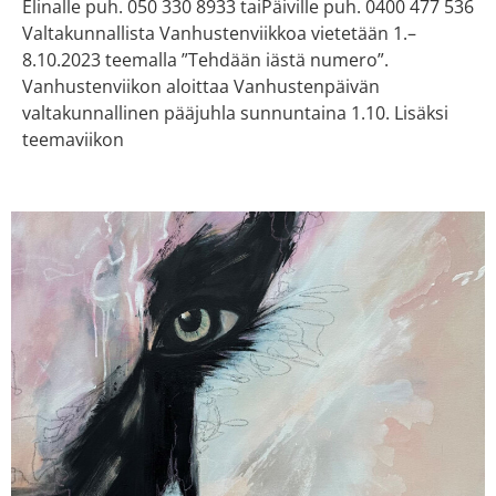
Elinalle puh. 050 330 8933 taiPäiville puh. 0400 477 536
Valtakunnallista Vanhustenviikkoa vietetään 1.–
8.10.2023 teemalla ”Tehdään iästä numero”.
Vanhustenviikon aloittaa Vanhustenpäivän
valtakunnallinen pääjuhla sunnuntaina 1.10. Lisäksi
teemaviikon