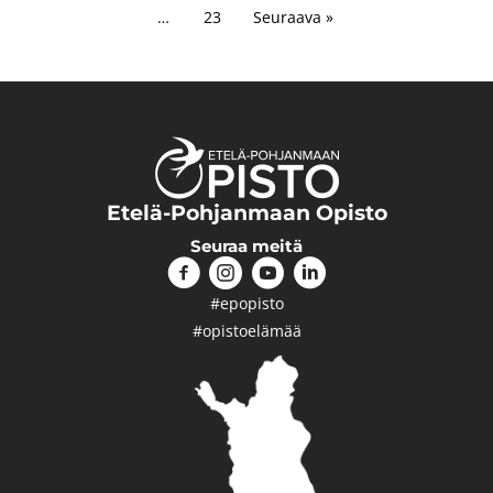
…
23
Seuraava »
Etelä-Pohjanmaan Opisto
Seuraa meitä
#epopisto
#opistoelämää