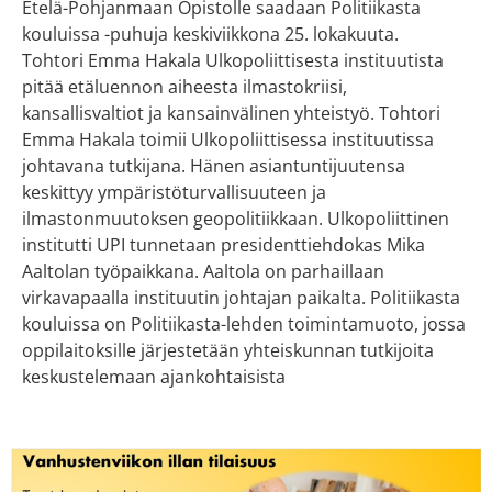
Etelä-Pohjanmaan Opistolle saadaan Politiikasta
kouluissa -puhuja keskiviikkona 25. lokakuuta.
Tohtori Emma Hakala Ulkopoliittisesta instituutista
pitää etäluennon aiheesta ilmastokriisi,
kansallisvaltiot ja kansainvälinen yhteistyö. Tohtori
Emma Hakala toimii Ulkopoliittisessa instituutissa
johtavana tutkijana. Hänen asiantuntijuutensa
keskittyy ympäristöturvallisuuteen ja
ilmastonmuutoksen geopolitiikkaan. Ulkopoliittinen
institutti UPI tunnetaan presidenttiehdokas Mika
Aaltolan työpaikkana. Aaltola on parhaillaan
virkavapaalla instituutin johtajan paikalta. Politiikasta
kouluissa on Politiikasta-lehden toimintamuoto, jossa
oppilaitoksille järjestetään yhteiskunnan tutkijoita
keskustelemaan ajankohtaisista