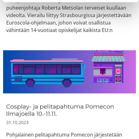
europarlamentaarikkojen kanssa. Parlamentin
puheenjohtaja Roberta Metsolan terveiset kuullaan
videolta. Vierailu liittyy Strasbourgissa järjestettävään
Euroscola-ohjelmaan, johon voivat osallistua
vähintään 14-vuotiaat opiskelijat kaikista EU:n
Cosplay- ja pelitapahtuma Pomecon
Ilmajoella 10.-11.11.
31.10.2023
Pohjalainen pelitapahtuma Pomecon järjestetään