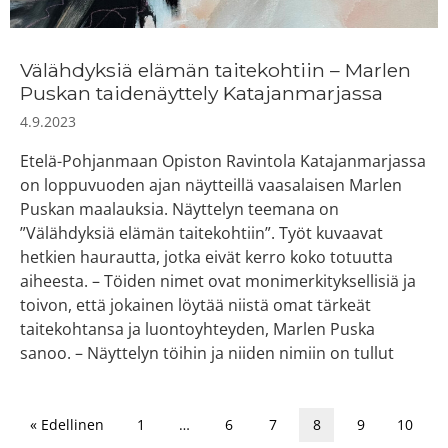
Välähdyksiä elämän taitekohtiin ­– Marlen
Puskan taidenäyttely Katajanmarjassa
4.9.2023
Etelä-Pohjanmaan Opiston Ravintola Katajanmarjassa
on loppuvuoden ajan näytteillä vaasalaisen Marlen
Puskan maalauksia. Näyttelyn teemana on
”Välähdyksiä elämän taitekohtiin”. Työt kuvaavat
hetkien haurautta, jotka eivät kerro koko totuutta
aiheesta. – Töiden nimet ovat monimerkityksellisiä ja
toivon, että jokainen löytää niistä omat tärkeät
taitekohtansa ja luontoyhteyden, Marlen Puska
sanoo. – Näyttelyn töihin ja niiden nimiin on tullut
« Edellinen
1
…
6
7
8
9
10