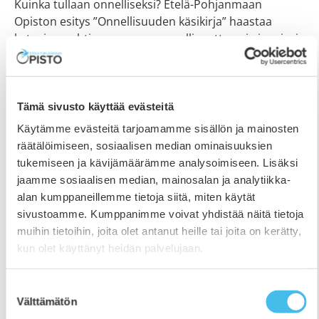
Kuinka tullaan onnelliseksi? Etelä-Pohjanmaan
Opiston esitys ”Onnellisuuden käsikirja” haastaa
katsojan pohtimaan omaa onnellisuuttaan ja inspiroi
löytämään iloa arjen pienistä asioista. Eliel elää
mielestään täysin tavanomaista elämää. Jotain tuntuu
kuitenkin puuttuvan. Äkkiä hänet temmataan
Onnellisuuden tyyssijaan, jota emännöi itse onnen ja
Tämä sivusto käyttää evästeitä
sattuman jumalatar Fortuna. Eliel saa käsiinsä suuren
Käytämme evästeitä tarjoamamme sisällön ja mainosten
Onnellisuuden käsikirjan, jonka sisällöstä hänen
räätälöimiseen, sosiaalisen median ominaisuuksien
täytyy kuitenkin ottaa
tukemiseen ja kävijämäärämme analysoimiseen. Lisäksi
jaamme sosiaalisen median, mainosalan ja analytiikka-
alan kumppaneillemme tietoja siitä, miten käytät
sivustoamme. Kumppanimme voivat yhdistää näitä tietoja
muihin tietoihin, joita olet antanut heille tai joita on kerätty,
kun olet käyttänyt heidän palvelujaan.
Suostumuksen
Välttämätön
valinta