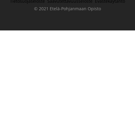
Tietosuojaseloste
Saavutettavuusseloste
Evästekäytäntö
© 2021 Etelä-Pohjanmaan Opisto