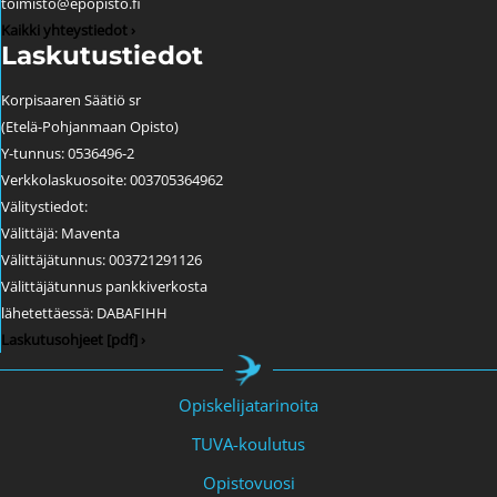
toimisto@epopisto.fi
Kaikki yhteystiedot ›
Laskutustiedot
Korpisaaren Säätiö sr
(Etelä-Pohjanmaan Opisto)
Y-tunnus: 0536496-2
Verkkolaskuosoite: 003705364962
Välitystiedot:
Välittäjä: Maventa
Välittäjätunnus: 003721291126
Välittäjätunnus pankkiverkosta
lähetettäessä: DABAFIHH
Laskutusohjeet [pdf] ›
Opiskelijatarinoita
TUVA-koulutus
Opistovuosi