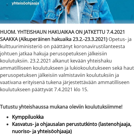
HUOM. YHTEISHAUN HAKUAIKAA ON JATKETTU 7.4.2021
SAAKKA (Alkuperäinen hakuaika 23.2.-23.3.2021)
Opetus- ja
kulttuuriministeriö on päättänyt koronavirustilanteesta
johtuen jatkaa hakuja perusopetuksen jälkeisiin
koulutuksiin. 23.2.2021 alkanut kevään yhteishaku
ammatilliseen koulutukseen ja lukiokoulutukseen sekä haut
perusopetuksen jälkeisiin valmistaviin koulutuksiin ja
vaativana erityisenä tukena järjestettävään ammatilliseen
koulutukseen päättyvät 7.4.2021 klo 15.
Tutustu yhteishaussa mukana oleviin koulutuksiimme!
Kymppiluokka
Kasvatus- ja ohjausalan perustutkinto (lastenohjaaja,
nuoriso- ja yhteisöohjaaja)