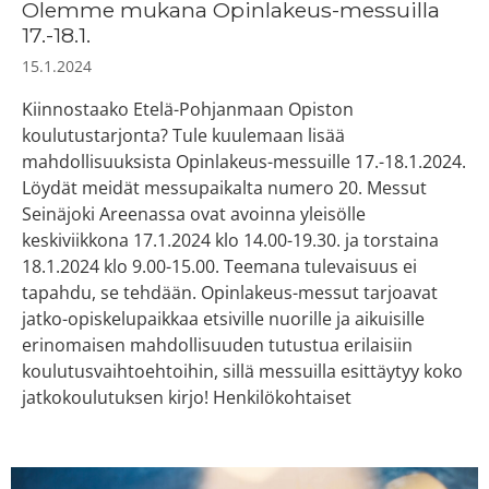
Olemme mukana Opinlakeus-messuilla
17.-18.1.
15.1.2024
Kiinnostaako Etelä-Pohjanmaan Opiston
koulutustarjonta? Tule kuulemaan lisää
mahdollisuuksista Opinlakeus-messuille 17.-18.1.2024.
Löydät meidät messupaikalta numero 20. ​Messut
Seinäjoki Areenassa ovat avoinna yleisölle
keskiviikkona 17.1.2024 klo 14.00-19.30. ja torstaina
18.1.2024 klo 9.00-15.00. Teemana tulevaisuus ei
tapahdu, se tehdään. ​Opinlakeus-messut tarjoavat
jatko-opiskelupaikkaa etsiville nuorille ja aikuisille
erinomaisen mahdollisuuden tutustua erilaisiin
koulutusvaihtoehtoihin, sillä messuilla esittäytyy koko
jatkokoulutuksen kirjo! Henkilökohtaiset