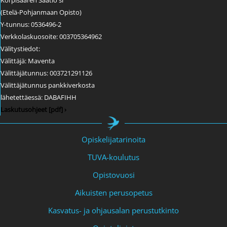
(Etelä-Pohjanmaan Opisto)
Y-tunnus: 0536496-2
Verkkolaskuosoite: 003705364962
Välitystiedot:
Välittäjä: Maventa
Välittäjätunnus: 003721291126
Välittäjätunnus pankkiverkosta
lähetettäessä: DABAFIHH
Laskutusohjeet [pdf] ›
Opiskelijatarinoita
TUVA-koulutus
Opistovuosi
Aikuisten perusopetus
Kasvatus- ja ohjausalan perustutkinto