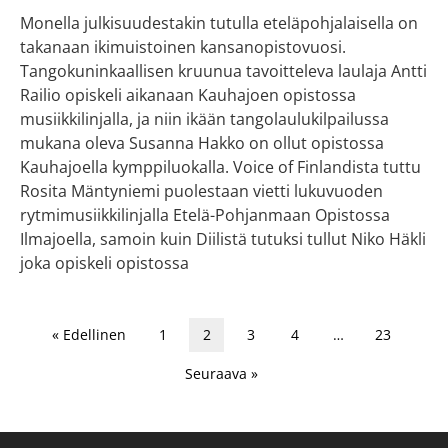
Monella julkisuudestakin tutulla eteläpohjalaisella on
takanaan ikimuistoinen kansanopistovuosi.
Tangokuninkaallisen kruunua tavoitteleva laulaja Antti
Railio opiskeli aikanaan Kauhajoen opistossa
musiikkilinjalla, ja niin ikään tangolaulukilpailussa
mukana oleva Susanna Hakko on ollut opistossa
Kauhajoella kymppiluokalla. Voice of Finlandista tuttu
Rosita Mäntyniemi puolestaan vietti lukuvuoden
rytmimusiikkilinjalla Etelä-Pohjanmaan Opistossa
Ilmajoella, samoin kuin Diilistä tutuksi tullut Niko Häkli
joka opiskeli opistossa
« Edellinen
1
2
3
4
…
23
Seuraava »