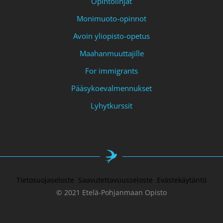
Opintolinjat
Monimuoto-opinnot
Avoin yliopisto-opetus
Maahanmuuttajille
For immigrants
Pääsykoevalmennukset
Lyhytkurssit
Tietosuojaseloste
Saavutettavuusseloste
Evästekäytäntö
© 2021 Etelä-Pohjanmaan Opisto