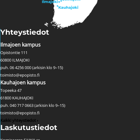
Yhteystiedot
Ilmajoen kampus
Opistontie 111
60800 ILMAJOKI
puh. 06 4256 000 (arkisin klo 9–15)
toimisto@epopisto.fi
Kauhajoen kampus
Topeeka 47
61800 KAUHAJOKI
puh. 040 717 0663 (arkisin klo 9–15)
toimisto@epopisto.fi
Kaikki yhteystiedot ›
Laskutustiedot
Korpisaaren Säätiö sr