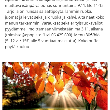
maittava isänpäivälounas sunnuntaina 9.11. klo 11-13.
Tarjolla on runsas salaattipöytä, lämmin ruoka,
juomat ja leivät sekä jälkiruoka ja kahvi. Alta näet koko
menun tarkemmin. Varaukset sekä erityisruokavaliot
pyydämme ilmoittamaan viimeistään ma 3.11. aikana
(toimisto@epopisto.fi tai 06 425 600). Menu 30€/hlö
(5–12 v. / 15€, alle 5-vuotiaat maksutta). Koko buffet-
pöytä kuuluu