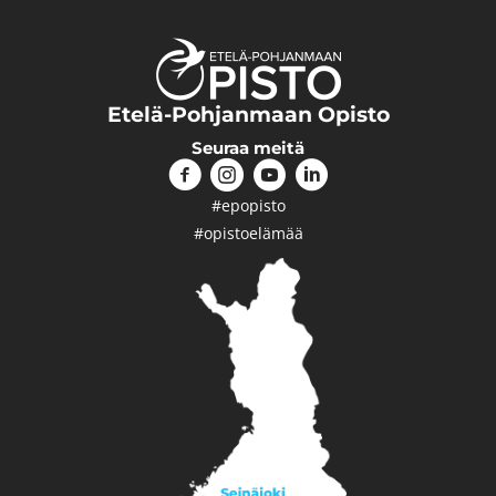
Etelä-Pohjanmaan Opisto
Seuraa meitä
#epopisto
#opistoelämää