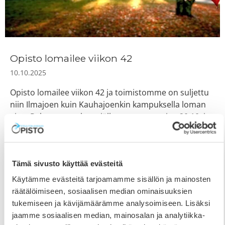
Opisto lomailee viikon 42
10.10.2025
Opisto lomailee viikon 42 ja toimistomme on suljettu
niin Ilmajoen kuin Kauhajoenkin kampuksella loman
ajan. Palaamme arkeen jälleen maanantaina 20.10. ja
toimisto on avoinna normaalisti klo 9-15. Oikein hyvää
syyslomaa kaikille lomaa viettäville!
Tämä sivusto käyttää evästeitä
Käytämme evästeitä tarjoamamme sisällön ja mainosten
räätälöimiseen, sosiaalisen median ominaisuuksien
tukemiseen ja kävijämäärämme analysoimiseen. Lisäksi
jaamme sosiaalisen median, mainosalan ja analytiikka-