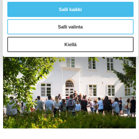
suunnittelen ja valmistan erilaisia kuoseja ja tuotteita
sekä teen
Salli kaikki
Salli valinta
Kiellä