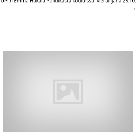
UPI:n Emma Hakala Politiikasta kouluissa -vierailijana 25.10.
→