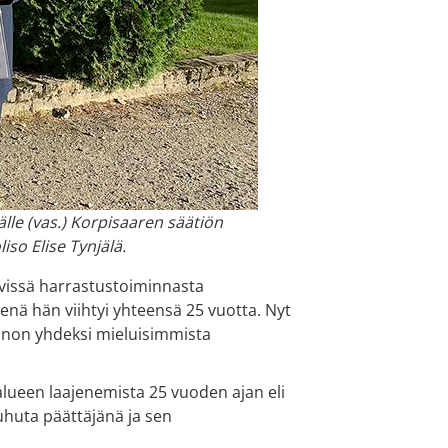
le (vas.) Korpisaaren säätiön
so Elise Tynjälä.
ävissä harrastustoiminnasta
nenä hän viihtyi yhteensä 25 vuotta. Nyt
innon yhdeksi mieluisimmista
lueen laajenemista 25 vuoden ajan eli
uhuta päättäjänä ja sen