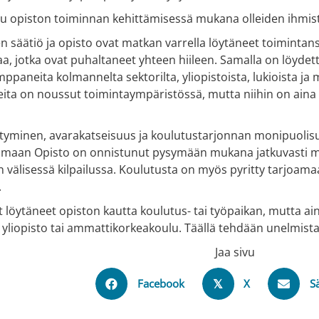
u opiston toiminnan kehittämisessä mukana olleiden ihmist
n säätiö ja opisto ovat matkan varrella löytäneet toimintans
a, jotka ovat puhaltaneet yhteen hiileen. Samalla on löydet
ppaneita kolmannelta sektorilta, yliopistoista, lukioista ja 
teita on noussut toimintaympäristössä, mutta niihin on ain
tyminen, avarakatseisuus ja koulutustarjonnan monipuolisu
nmaan Opisto on onnistunut pysymään mukana jatkuvasti mu
n välisessä kilpailussa. Koulutusta on myös pyritty tarjoamaan
.
 löytäneet opiston kautta koulutus- tai työpaikan, mutta aina
yliopisto tai ammattikorkeakoulu. Täällä tehdään unelmista
Jaa sivu
Facebook
X
S
𝕏