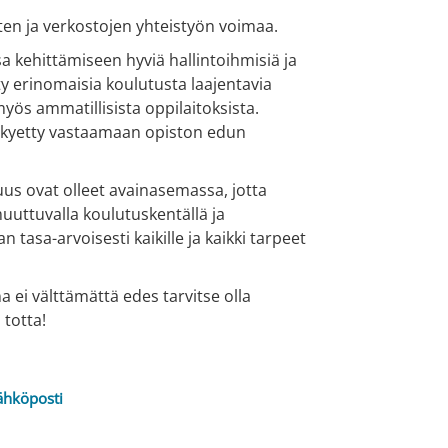
en ja verkostojen yhteistyön voimaa.
a kehittämiseen hyviä hallintoihmisiä ja
ty erinomaisia koulutusta laajentavia
myös ammatillisista oppilaitoksista.
a kyetty vastaamaan opiston edun
us ovat olleet avainasemassa, jotta
uttuvalla koulutuskentällä ja
 tasa-arvoisesti kaikille ja kaikki tarpeet
 ei välttämättä edes tarvitse olla
 totta!
ähköposti