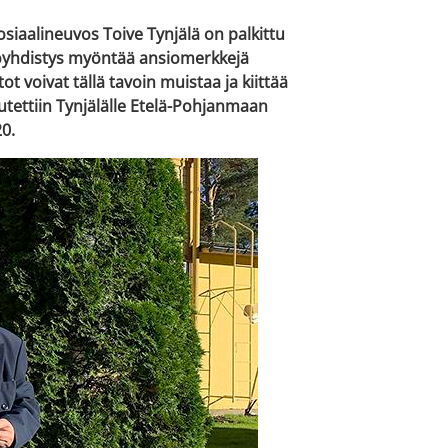
iaalineuvos Toive Tynjälä on palkittu
yhdistys myöntää ansiomerkkejä
t voivat tällä tavoin muistaa ja kiittää
utettiin Tynjälälle Etelä-Pohjanmaan
0.