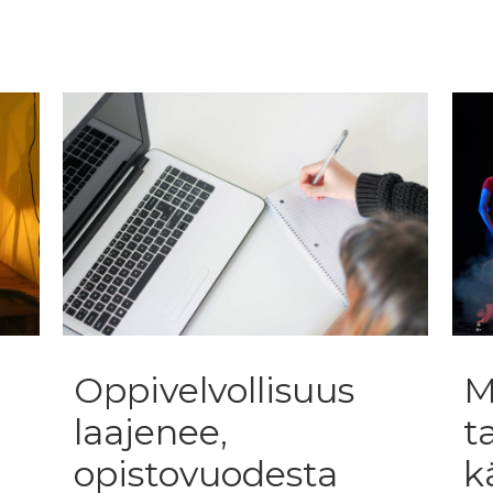
Oppivelvollisuus
M
laajenee,
t
opistovuodesta
k