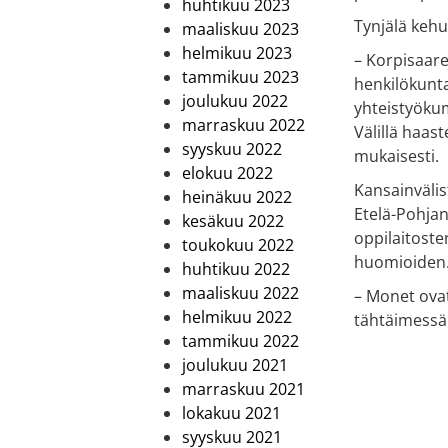
huhtikuu 2023
Tynjälä kehu
maaliskuu 2023
helmikuu 2023
– Korpisaare
tammikuu 2023
henkilökunta
joulukuu 2022
yhteistyökum
marraskuu 2022
Välillä haas
syyskuu 2022
mukaisesti.
elokuu 2022
Kansainvälis
heinäkuu 2022
Etelä-Pohja
kesäkuu 2022
oppilaitoste
toukokuu 2022
huomioiden
huhtikuu 2022
maaliskuu 2022
– Monet ovat
helmikuu 2022
tähtäimessä 
tammikuu 2022
joulukuu 2021
marraskuu 2021
lokakuu 2021
syyskuu 2021