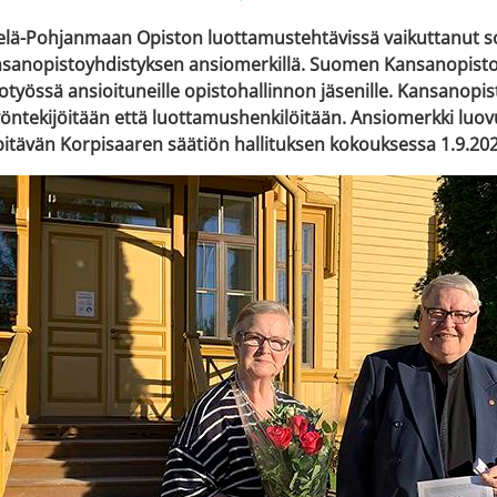
elä-Pohjanmaan Opiston luottamustehtävissä vaikuttanut sos
anopistoyhdistyksen ansiomerkillä. Suomen Kansanopisto
työssä ansioituneille opistohallinnon jäsenille. Kansanopisto
öntekijöitään että luottamushenkilöitään. Ansiomerkki luov
pitävän Korpisaaren säätiön hallituksen kokouksessa 1.9.202