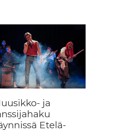
uusikko- ja
anssijahaku
äynnissä Etelä-