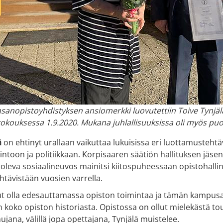
nopistoyhdistyksen ansiomerkki luovutettiin Toive Tynjäläl
kokouksessa 1.9.2020. Mukana juhlallisuuksissa oli myös puoli
ä
on ehtinyt urallaan vaikuttaa lukuisissa eri luottamusteht
lintoon ja politiikkaan. Korpisaaren säätiön hallituksen jäse
ä oleva sosiaalineuvos mainitsi kiitospuheessaan opistohall
tävistään vuosien varrella.
ut olla edesauttamassa opiston toimintaa ja tämän kampusa
 koko opiston historiasta. Opistossa on ollut mielekästä to
jana, välillä jopa opettajana, Tynjälä muistelee.