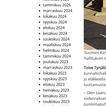
tammikuu 2025
marraskuu 2024
lokakuu 2024
syyskuu 2024
elokuu 2024
kesäkuu 2024
toukokuu 2024
maaliskuu 2024
helmikuu 2024
Suomen Kansa
tammikuu 2024
hallituksen 
joulukuu 2023
marraskuu 2023
Toive Tynjäl
lokakuu 2023
kunnallishal
syyskuu 2023
jo eläkkeell
elokuu 2023
luottamusteh
heinäkuu 2023
– Olen saan
kesäkuu 2023
viidenneksen
toukokuu 2023
puolestapuhu