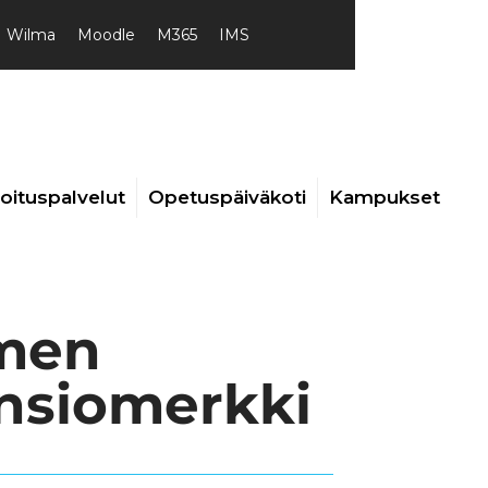
Wilma
Moodle
M365
IMS
joituspalvelut
Opetuspäiväkoti
Kampukset
omen
nsiomerkki