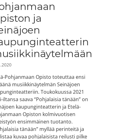
ohjanmaan
piston ja
einäjoen
aupunginteatterin
usiikkinäytelmään
2.2020
lä-Pohjanmaan Opisto toteuttaa ensi
äänä musiikkinäytelmän Seinäjoen
punginteatteriin. Toukokuussa 2021
i-iltansa saava “Pohjalaisia tänään” on
näjoen kaupunginteatterin ja Etelä-
janmaan Opiston kolmivuotisen
eistyön ensimmäinen tuotanto.
hjalaisia tänään” myllää perinteitä ja
istaa kuvaa pohjalaisista reilusti pilke