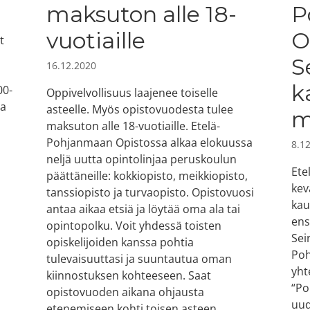
maksuton alle 18-
P
vuotiaille
O
t
S
16.12.2020
k
00-
Oppivelvollisuus laajenee toiselle
ea
asteelle. Myös opistovuodesta tulee
m
maksuton alle 18-vuotiaille. Etelä-
Pohjanmaan Opistossa alkaa elokuussa
8.1
neljä uutta opintolinjaa peruskoulun
Ete
päättäneille: kokkiopisto, meikkiopisto,
kev
tanssiopisto ja turvaopisto. Opistovuosi
kau
antaa aikaa etsiä ja löytää oma ala tai
ens
opintopolku. Voit yhdessä toisten
Sei
opiskelijoiden kanssa pohtia
Poh
tulevaisuuttasi ja suuntautua oman
yht
kiinnostuksen kohteeseen. Saat
“Po
opistovuoden aikana ohjausta
uud
etenemiseen kohti toisen asteen