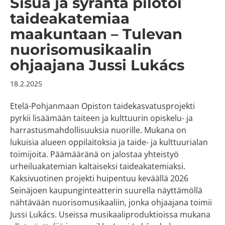
Sisua ja syräntä pilotoi
taideakatemiaa
maakuntaan – Tulevan
nuorisomusikaalin
ohjaajana Jussi Lukács
18.2.2025
Etelä-Pohjanmaan Opiston taidekasvatusprojekti
pyrkii lisäämään taiteen ja kulttuurin opiskelu- ja
harrastusmahdollisuuksia nuorille. Mukana on
lukuisia alueen oppilaitoksia ja taide- ja kulttuurialan
toimijoita. Päämääränä on jalostaa yhteistyö
urheiluakatemian kaltaiseksi taideakatemiaksi.
Kaksivuotinen projekti huipentuu keväällä 2026
Seinäjoen kaupunginteatterin suurella näyttämöllä
nähtävään nuorisomusikaaliin, jonka ohjaajana toimii
Jussi Lukács. Useissa musikaaliproduktioissa mukana