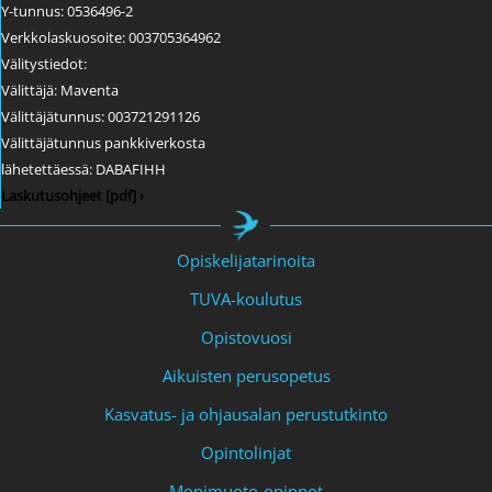
Y-tunnus: 0536496-2
Verkkolaskuosoite: 003705364962
Välitystiedot:
Välittäjä: Maventa
Välittäjätunnus: 003721291126
Välittäjätunnus pankkiverkosta
lähetettäessä: DABAFIHH
Laskutusohjeet [pdf] ›
Opiskelijatarinoita
TUVA-koulutus
Opistovuosi
Aikuisten perusopetus
Kasvatus- ja ohjausalan perustutkinto
Opintolinjat
Monimuoto-opinnot