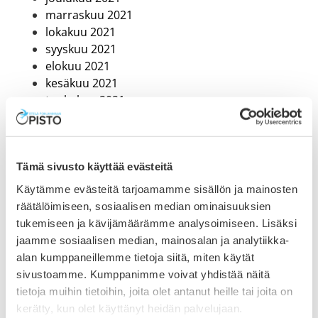
marraskuu 2021
lokakuu 2021
syyskuu 2021
elokuu 2021
kesäkuu 2021
toukokuu 2021
huhtikuu 2021
maaliskuu 2021
helmikuu 2021
Tämä sivusto käyttää evästeitä
tammikuu 2021
joulukuu 2020
Käytämme evästeitä tarjoamamme sisällön ja mainosten
marraskuu 2020
räätälöimiseen, sosiaalisen median ominaisuuksien
lokakuu 2020
tukemiseen ja kävijämäärämme analysoimiseen. Lisäksi
syyskuu 2020
jaamme sosiaalisen median, mainosalan ja analytiikka-
heinäkuu 2020
alan kumppaneillemme tietoja siitä, miten käytät
kesäkuu 2020
sivustoamme. Kumppanimme voivat yhdistää näitä
toukokuu 2020
tietoja muihin tietoihin, joita olet antanut heille tai joita on
huhtikuu 2020
kerätty, kun olet käyttänyt heidän palvelujaan.