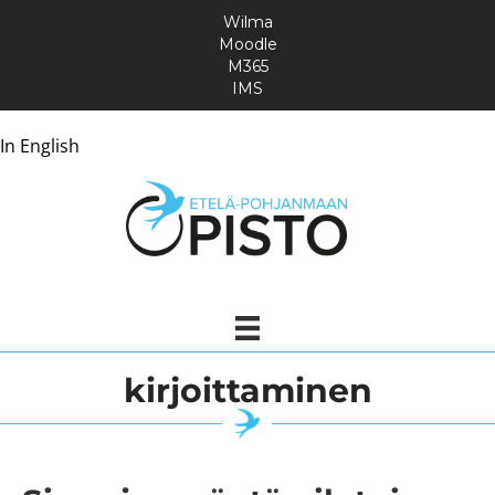
Wilma
Moodle
M365
IMS
In English
kirjoittaminen