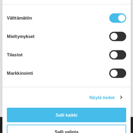
maaliskuu 2020
helmikuu 2020
Suostumuksen
tammikuu 2020
Välttämätön
valinta
joulukuu 2019
marraskuu 2019
Mieltymykset
lokakuu 2019
syyskuu 2019
elokuu 2019
Tilastot
heinäkuu 2019
kesäkuu 2019
toukokuu 2019
Markkinointi
huhtikuu 2019
helmikuu 2019
tammikuu 2019
Näytä tiedot
Salli kaikki
Salli valinta