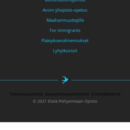
Avoin yliopisto-opetus
Maahanmuuttajille
For immigrants
Pääsykoevalmennukset
Lyhytkurssit
Tietosuojaseloste
Saavutettavuusseloste
Evästekäytäntö
© 2021 Etelä-Pohjanmaan Opisto