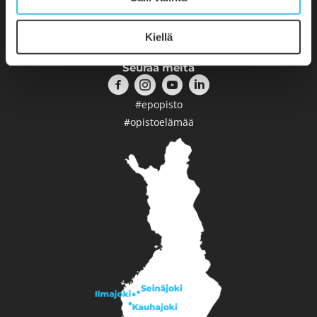
Kiellä
Etelä-Pohjanmaan Opisto
Seuraa meitä
#epopisto
#opistoelämää