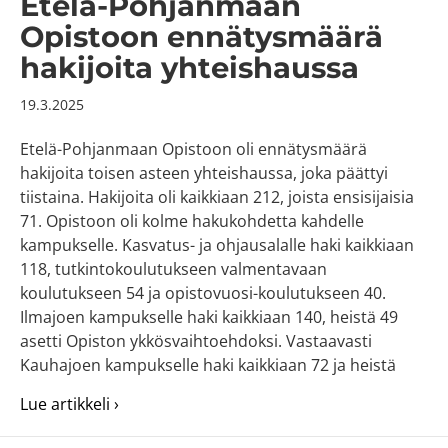
Etelä-Pohjanmaan
Opistoon ennätysmäärä
hakijoita yhteishaussa
19.3.2025
Etelä-Pohjanmaan Opistoon oli ennätysmäärä
hakijoita toisen asteen yhteishaussa, joka päättyi
tiistaina. Hakijoita oli kaikkiaan 212, joista ensisijaisia
71. Opistoon oli kolme hakukohdetta kahdelle
kampukselle. Kasvatus- ja ohjausalalle haki kaikkiaan
118, tutkintokoulutukseen valmentavaan
koulutukseen 54 ja opistovuosi-koulutukseen 40.
Ilmajoen kampukselle haki kaikkiaan 140, heistä 49
asetti Opiston ykkösvaihtoehdoksi. Vastaavasti
Kauhajoen kampukselle haki kaikkiaan 72 ja heistä
about Etelä-Pohjanmaan Opistoon ennätysm
Lue artikkeli ›