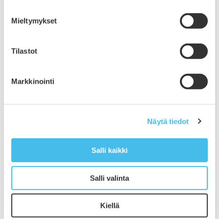
joulukuu 2022
Mieltymykset
marraskuu 2022
syyskuu 2022
elokuu 2022
Tilastot
heinäkuu 2022
kesäkuu 2022
toukokuu 2022
Markkinointi
huhtikuu 2022
maaliskuu 2022
helmikuu 2022
Näytä tiedot
tammikuu 2022
joulukuu 2021
marraskuu 2021
Salli kaikki
lokakuu 2021
syyskuu 2021
Salli valinta
elokuu 2021
kesäkuu 2021
Kiellä
toukokuu 2021