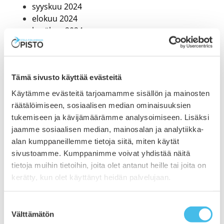
syyskuu 2024
elokuu 2024
kesäkuu 2024
toukokuu 2024
maaliskuu 2024
helmikuu 2024
Tämä sivusto käyttää evästeitä
tammikuu 2024
joulukuu 2023
Käytämme evästeitä tarjoamamme sisällön ja mainosten
marraskuu 2023
räätälöimiseen, sosiaalisen median ominaisuuksien
lokakuu 2023
tukemiseen ja kävijämäärämme analysoimiseen. Lisäksi
syyskuu 2023
jaamme sosiaalisen median, mainosalan ja analytiikka-
elokuu 2023
alan kumppaneillemme tietoja siitä, miten käytät
heinäkuu 2023
sivustoamme. Kumppanimme voivat yhdistää näitä
kesäkuu 2023
tietoja muihin tietoihin, joita olet antanut heille tai joita on
toukokuu 2023
kerätty, kun olet käyttänyt heidän palvelujaan.
huhtikuu 2023
maaliskuu 2023
Suostumuksen
helmikuu 2023
Välttämätön
valinta
tammikuu 2023