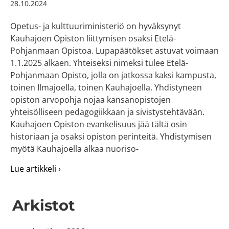
28.10.2024
Opetus- ja kulttuuriministeriö on hyväksynyt
Kauhajoen Opiston liittymisen osaksi Etelä-
Pohjanmaan Opistoa. Lupapäätökset astuvat voimaan
1.1.2025 alkaen. Yhteiseksi nimeksi tulee Etelä-
Pohjanmaan Opisto, jolla on jatkossa kaksi kampusta,
toinen Ilmajoella, toinen Kauhajoella. Yhdistyneen
opiston arvopohja nojaa kansanopistojen
yhteisölliseen pedagogiikkaan ja sivistystehtävään.
Kauhajoen Opiston evankelisuus jää tältä osin
historiaan ja osaksi opiston perinteitä. Yhdistymisen
myötä Kauhajoella alkaa nuoriso-
about OKM hyväksyi Kauhajoen Opiston lii
Lue artikkeli ›
Arkistot