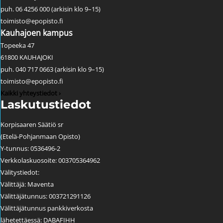
puh. 06 4256 000 (arkisin klo 9–15)
toimisto@epopisto.fi
Kauhajoen kampus
Topeeka 47
61800 KAUHAJOKI
puh. 040 717 0663 (arkisin klo 9–15)
toimisto@epopisto.fi
Kaikki yhteystiedot ›
Laskutustiedot
Korpisaaren Säätiö sr
(Etelä-Pohjanmaan Opisto)
Y-tunnus: 0536496-2
Verkkolaskuosoite: 003705364962
Välitystiedot:
Välittäjä: Maventa
Välittäjätunnus: 003721291126
Välittäjätunnus pankkiverkosta
lähetettäessä: DABAFIHH