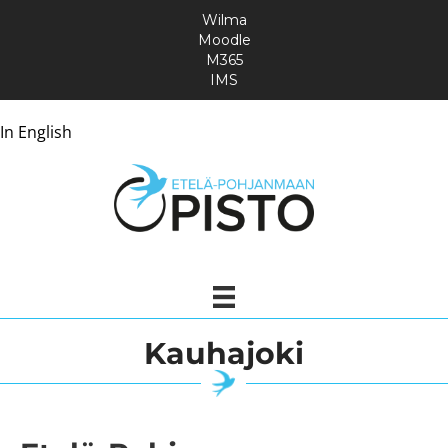
Wilma
Moodle
M365
IMS
In English
Kauhajoki