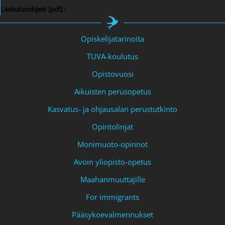
Laskutusohjeet [pdf] ›
Opiskelijatarinoita
TUVA-koulutus
Opistovuosi
Aikuisten perusopetus
Kasvatus- ja ohjausalan perustutkinto
Opintolinjat
Monimuoto-opinnot
Avoin yliopisto-opetus
Maahanmuuttajille
For immigrants
Pääsykoevalmennukset