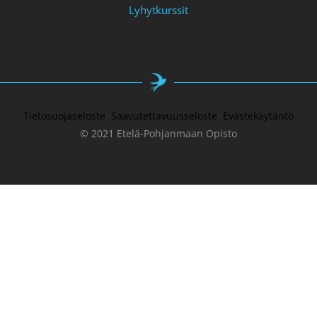
Lyhytkurssit
Tietosuojaseloste
Saavutettavuusseloste
Evästekäytäntö
© 2021 Etelä-Pohjanmaan Opisto