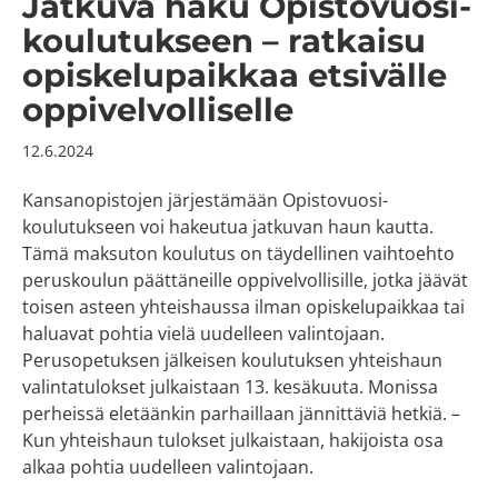
Jatkuva haku Opistovuosi-
koulutukseen – ratkaisu
opiskelupaikkaa etsivälle
oppivelvolliselle
12.6.2024
Kansanopistojen järjestämään Opistovuosi-
koulutukseen voi hakeutua jatkuvan haun kautta.
Tämä maksuton koulutus on täydellinen vaihtoehto
peruskoulun päättäneille oppivelvollisille, jotka jäävät
toisen asteen yhteishaussa ilman opiskelupaikkaa tai
haluavat pohtia vielä uudelleen valintojaan.
Perusopetuksen jälkeisen koulutuksen yhteishaun
valintatulokset julkaistaan 13. kesäkuuta. Monissa
perheissä eletäänkin parhaillaan jännittäviä hetkiä. –
Kun yhteishaun tulokset julkaistaan, hakijoista osa
alkaa pohtia uudelleen valintojaan.