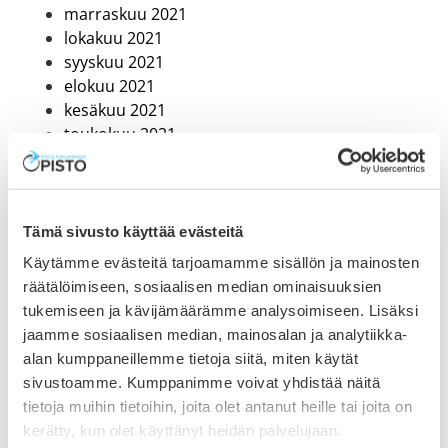
marraskuu 2021
lokakuu 2021
syyskuu 2021
elokuu 2021
kesäkuu 2021
toukokuu 2021
huhtikuu 2021
maaliskuu 2021
helmikuu 2021
tammikuu 2021
Tämä sivusto käyttää evästeitä
joulukuu 2020
Käytämme evästeitä tarjoamamme sisällön ja mainosten
marraskuu 2020
räätälöimiseen, sosiaalisen median ominaisuuksien
lokakuu 2020
tukemiseen ja kävijämäärämme analysoimiseen. Lisäksi
syyskuu 2020
jaamme sosiaalisen median, mainosalan ja analytiikka-
heinäkuu 2020
alan kumppaneillemme tietoja siitä, miten käytät
kesäkuu 2020
sivustoamme. Kumppanimme voivat yhdistää näitä
toukokuu 2020
tietoja muihin tietoihin, joita olet antanut heille tai joita on
huhtikuu 2020
kerätty, kun olet käyttänyt heidän palvelujaan.
maaliskuu 2020