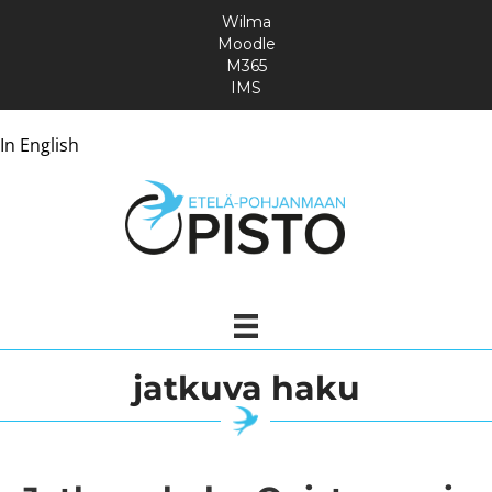
Wilma
Moodle
M365
IMS
In English
jatkuva haku