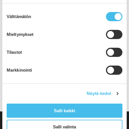
helmikuu 2020
Suostumuksen
tammikuu 2020
Välttämätön
valinta
joulukuu 2019
marraskuu 2019
lokakuu 2019
Mieltymykset
syyskuu 2019
elokuu 2019
Tilastot
heinäkuu 2019
kesäkuu 2019
toukokuu 2019
Markkinointi
huhtikuu 2019
helmikuu 2019
tammikuu 2019
Näytä tiedot
Salli kaikki
Salli valinta