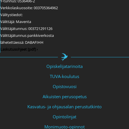
Y-tunnus: 0536496-2
Verkkolaskuosoite: 003705364962
Välitystiedot:
Välittäjä: Maventa
Välittäjätunnus: 003721291126
Välittäjätunnus pankkiverkosta
lähetettäessä: DABAFIHH
Laskutusohjeet [pdf] ›
Opiskelijatarinoita
TUVA-koulutus
Opistovuosi
Aikuisten perusopetus
Kasvatus- ja ohjausalan perustutkinto
Opintolinjat
Monimuoto-opinnot