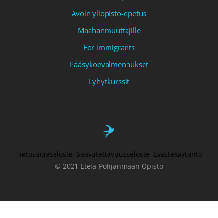
Avoin yliopisto-opetus
Maahanmuuttajille
For immigrants
Pääsykoevalmennukset
Lyhytkurssit
Tietosuojaseloste
Saavutettavuusseloste
Evästekäytäntö
© 2021 Etelä-Pohjanmaan Opisto