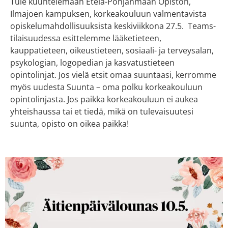
Tule kuuntelemaan Etelä-Pohjanmaan Opiston,
Ilmajoen kampuksen, korkeakouluun valmentavista
opiskelumahdollisuuksista keskiviikkona 27.5. Teams-
tilaisuudessa esittelemme lääketieteen,
kauppatieteen, oikeustieteen, sosiaali- ja terveysalan,
psykologian, logopedian ja kasvatustieteen
opintolinjat. Jos vielä etsit omaa suuntaasi, kerromme
myös uudesta Suunta – oma polku korkeakouluun
opintolinjasta. Jos paikka korkeakouluun ei aukea
yhteishaussa tai et tiedä, mikä on tulevaisuutesi
suunta, opisto on oikea paikka!