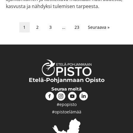
kasvusta ja nähdyksi tulemisen tarpeesta.
1
2
3
…
23
Seuraava »
Etelä-Pohjanmaan Opisto
Seuraa meitä
#epopisto
#opistoelämää