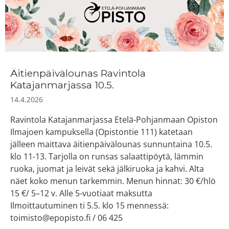
Äitienpäivälounas Ravintola
Katajanmarjassa 10.5.
14.4.2026
Ravintola Katajanmarjassa Etelä-Pohjanmaan Opiston
Ilmajoen kampuksella (Opistontie 111) katetaan
jälleen maittava äitienpäivälounas sunnuntaina 10.5.
klo 11-13. Tarjolla on runsas salaattipöytä, lämmin
ruoka, juomat ja leivät sekä jälkiruoka ja kahvi. Alta
näet koko menun tarkemmin. Menun hinnat: 30 €/hlö
15 €/ 5–12 v. Alle 5-vuotiaat maksutta
Ilmoittautuminen ti 5.5. klo 15 mennessä:
toimisto@epopisto.fi / 06 425