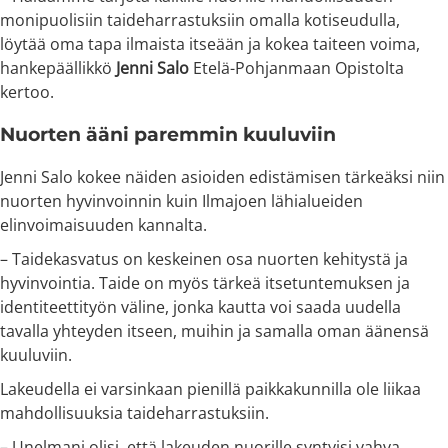
monipuolisiin taideharrastuksiin omalla kotiseudulla,
löytää oma tapa ilmaista itseään ja kokea taiteen voima,
hankepäällikkö
Jenni Salo
Etelä-Pohjanmaan Opistolta
kertoo.
Nuorten ääni paremmin kuuluviin
Jenni Salo kokee näiden asioiden edistämisen tärkeäksi niin
nuorten hyvinvoinnin kuin Ilmajoen lähialueiden
elinvoimaisuuden kannalta.
– Taidekasvatus on keskeinen osa nuorten kehitystä ja
hyvinvointia. Taide on myös tärkeä itsetuntemuksen ja
identiteettityön väline, jonka kautta voi saada uudella
tavalla yhteyden itseen, muihin ja samalla oman äänensä
kuuluviin.
Lakeudella ei varsinkaan pienillä paikkakunnilla ole liikaa
mahdollisuuksia taideharrastuksiin.
– Unelmani olisi, että lakeuden nuorille syntyisi vahva