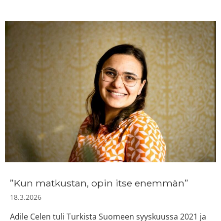
”Kun matkustan, opin itse enemmän”
18.3.2026
Adile Celen tuli Turkista Suomeen syyskuussa 2021 ja