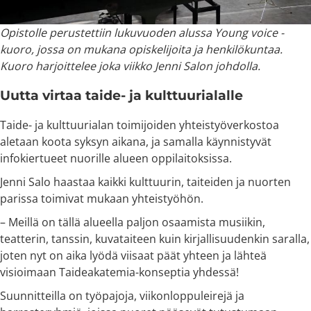
Opistolle perustettiin lukuvuoden alussa Young voice -
kuoro, jossa on mukana opiskelijoita ja henkilökuntaa.
Kuoro harjoittelee joka viikko Jenni Salon johdolla.
Uutta virtaa taide- ja kulttuurialalle
Taide- ja kulttuurialan toimijoiden yhteistyöverkostoa
aletaan koota syksyn aikana, ja samalla käynnistyvät
infokiertueet nuorille alueen oppilaitoksissa.
Jenni Salo haastaa kaikki kulttuurin, taiteiden ja nuorten
parissa toimivat mukaan yhteistyöhön.
– Meillä on tällä alueella paljon osaamista musiikin,
teatterin, tanssin, kuvataiteen kuin kirjallisuudenkin saralla,
joten nyt on aika lyödä viisaat päät yhteen ja lähteä
visioimaan Taideakatemia-konseptia yhdessä!
Suunnitteilla on työpajoja, viikonloppuleirejä ja