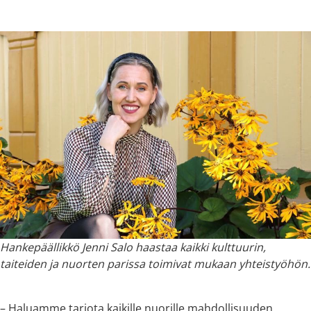
Hankepäällikkö Jenni Salo haastaa kaikki kulttuurin,
taiteiden ja nuorten parissa toimivat mukaan yhteistyöhön.
– Haluamme tarjota kaikille nuorille mahdollisuuden