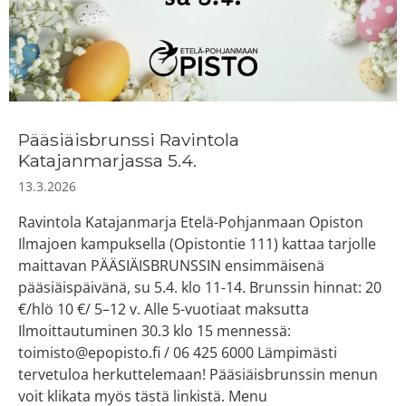
Pääsiäisbrunssi Ravintola
Katajanmarjassa 5.4.
13.3.2026
Ravintola Katajanmarja Etelä-Pohjanmaan Opiston
Ilmajoen kampuksella (Opistontie 111) kattaa tarjolle
maittavan PÄÄSIÄISBRUNSSIN ensimmäisenä
pääsiäispäivänä, su 5.4. klo 11-14. Brunssin hinnat: 20
€/hlö 10 €/ 5–12 v. Alle 5-vuotiaat maksutta
Ilmoittautuminen 30.3 klo 15 mennessä:
toimisto@epopisto.fi / 06 425 6000 Lämpimästi
tervetuloa herkuttelemaan! Pääsiäisbrunssin menun
voit klikata myös tästä linkistä. Menu