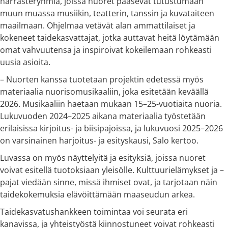
harrasteryhmiä, joissa nuoret pääsevät tutustumaan
muun muassa musiikin, teatterin, tanssin ja kuvataiteen
maailmaan. Ohjelmaa vetävät alan ammattilaiset ja
kokeneet taidekasvattajat, jotka auttavat heitä löytämään
omat vahvuutensa ja inspiroivat kokeilemaan rohkeasti
uusia asioita.
– Nuorten kanssa tuotetaan projektin edetessä myös
materiaalia nuorisomusikaaliin, joka esitetään keväällä
2026. Musikaaliin haetaan mukaan 15–25-vuotiaita nuoria.
Lukuvuoden 2024–2025 aikana materiaalia työstetään
erilaisissa kirjoitus- ja biisipajoissa, ja lukuvuosi 2025–2026
on varsinainen harjoitus- ja esityskausi, Salo kertoo.
Luvassa on myös näyttelyitä ja esityksiä, joissa nuoret
voivat esitellä tuotoksiaan yleisölle. Kulttuurielämykset ja –
pajat viedään sinne, missä ihmiset ovat, ja tarjotaan näin
taidekokemuksia elävöittämään maaseudun arkea.
Taidekasvatushankkeen toimintaa voi seurata eri
kanavissa, ja yhteistyöstä kiinnostuneet voivat rohkeasti