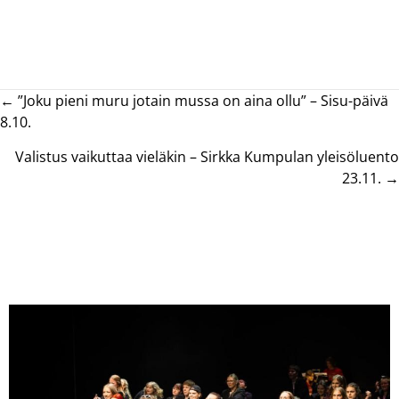
Posts
← ”Joku pieni muru jotain mussa on aina ollu” – Sisu-päivä
8.10.
navigation
Valistus vaikuttaa vieläkin – Sirkka Kumpulan yleisöluento
23.11. →