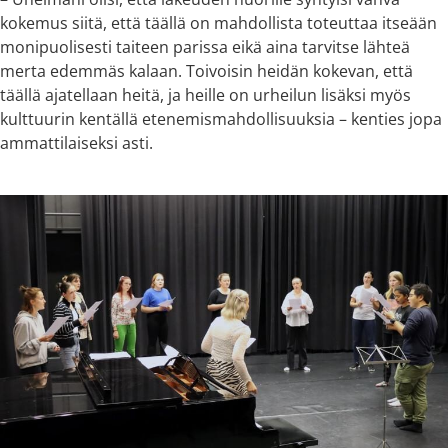
kokemus siitä, että täällä on mahdollista toteuttaa itseään
monipuolisesti taiteen parissa eikä aina tarvitse lähteä
merta edemmäs kalaan. Toivoisin heidän kokevan, että
täällä ajatellaan heitä, ja heille on urheilun lisäksi myös
kulttuurin kentällä etenemismahdollisuuksia – kenties jopa
ammattilaiseksi asti.