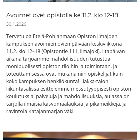
Avoimet ovet opistolla ke 11.2. klo 12-18
30.1.2026
Tervetuloa Etelä-Pohjanmaan Opiston Ilmajoen
kampuksen avoimien ovien päivään keskiviikkona
11.2. klo 12–18 (Opistontie 111, Ilmajoki). Iltapäivän
aikana tarjoamme mahdollisuuden tutustua
monipuolisesti opiston tiloihin ja toimintaan, ja
toteuttamisessa ovat mukana niin opiskelijat kuin
koko kampuksen henkilökunta! Liakka-talon
liikuntasalissa esittelemme messutyyppisesti opiston
koulutuksia, palveluja ja mahdollisuuksia, aulassa on
tarjolla ilmaisia kasvomaalauksia ja pikameikkejä, ja
ravintola Katajanmarjan väki