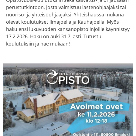
Opistovuosi-koulutuksiin sekä kasvatus- ja ohjausalan
perustutkintoon, josta valmistuu lastenohjaajaksi tai
nuoriso- ja yhteisöohjaajaksi. Yhteishaussa mukana
olevat koulutukset Ilmajoella ja Kauhajoella: Myös
haku ensi lukuvuoden kansanopistolinjoille käynnistyy
17.2.2026. Haku on auki 31.7. asti. Tutustu
koulutuksiin ja hae mukaan!