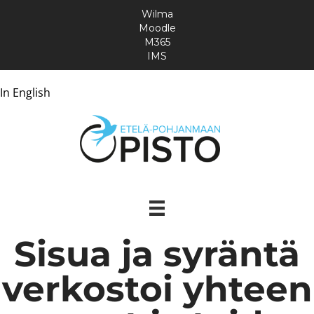
Wilma
Moodle
M365
IMS
In English
Sisua ja syräntä
verkostoi yhteen