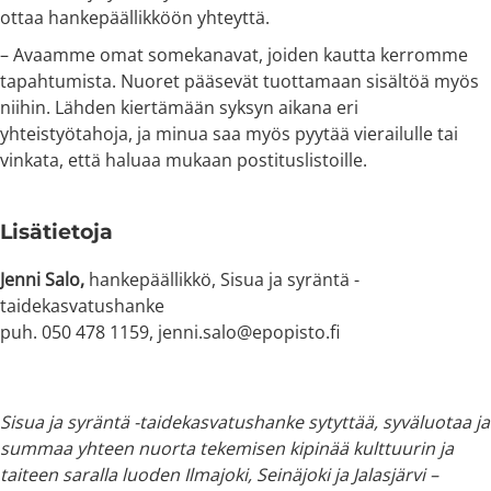
ottaa hankepäällikköön yhteyttä.
– Avaamme omat somekanavat, joiden kautta kerromme
tapahtumista. Nuoret pääsevät tuottamaan sisältöä myös
niihin. Lähden kiertämään syksyn aikana eri
yhteistyötahoja, ja minua saa myös pyytää vierailulle tai
vinkata, että haluaa mukaan postituslistoille.
Lisätietoja
Jenni Salo,
hankepäällikkö, Sisua ja syräntä -
taidekasvatushanke
puh. 050 478 1159, jenni.salo@epopisto.fi
Sisua ja syräntä -taidekasvatushanke sytyttää, syväluotaa ja
summaa yhteen nuorta tekemisen kipinää kulttuurin ja
taiteen saralla luoden Ilmajoki, Seinäjoki ja Jalasjärvi –