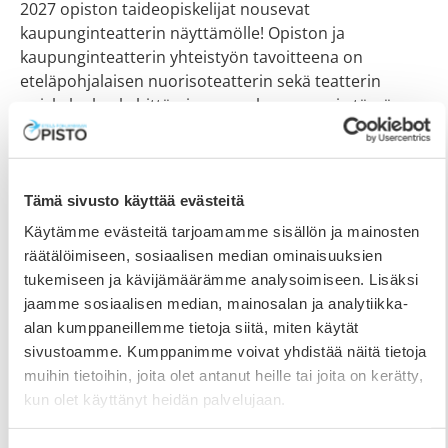
2027 opiston taideopiskelijat nousevat
kaupunginteatterin näyttämölle! Opiston ja
kaupunginteatterin yhteistyön tavoitteena on
eteläpohjalaisen nuorisoteatterin sekä teatterin
opiskelualan kehittäminen maakunnassa, ja tämän
tavoitteen saavuttamiseksi Etelä-Pohjanmaan Opiston
teatterilinja ja Seinäjoen kaupunginteatteri
Tämä sivusto käyttää evästeitä
Käytämme evästeitä tarjoamamme sisällön ja mainosten
räätälöimiseen, sosiaalisen median ominaisuuksien
tukemiseen ja kävijämäärämme analysoimiseen. Lisäksi
jaamme sosiaalisen median, mainosalan ja analytiikka-
alan kumppaneillemme tietoja siitä, miten käytät
sivustoamme. Kumppanimme voivat yhdistää näitä tietoja
muihin tietoihin, joita olet antanut heille tai joita on kerätty,
kun olet käyttänyt heidän palvelujaan.